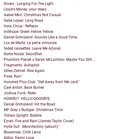
Divers - Longing For The Light
Lloyd's Money: your steps
Isabel Mirri: Christmas Not Casual
Gabe Lopez: Long Road
Hola Chica - Reflejos
millhope: Green Yellow Yellow
Daniel Grimsland: Sounds Like a Good Time
Los de Marte: La perra inmunda
faded cassettes: Leave Me A(lone)
Notre Noise: Swordfish
Phantom Planet x Sarah McLachlan: Maybe You Still ...
Fragments: Autopilot
Gilles Zeimet: Rise Again
Pose: Run!
Hundred Plus Club: "Get Away from Me Jack"
Cael Anton: Back Burner
Joshua Funk: Rider
HOWRU?: HELLO/GOODBYE
Daniel Grimsland: Hit the Road
MP Grey x Rudiger: Christmas Time
Tobias Upright: Bubble
Ezrah: Fire and Rain (James Taylor Cover)
Hyde Out: ´Moonfactory (album)´
Bluesmies: Chilli Länsi
Alibis: Damn Love