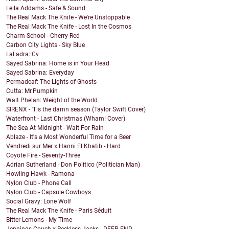
Leila Addams - Safe & Sound
The Real Mack The Knife - We're Unstoppable
The Real Mack The Knife - Lost In the Cosmos
Charm School - Cherry Red
Carbon City Lights - Sky Blue
LaLadra: Cv
Sayed Sabrina: Home is in Your Head
Sayed Sabrina: Everyday
Permadeaf: The Lights of Ghosts
Cutta: Mr.Pumpkin
Walt Phelan: Weight of the World
SIRENX - 'Tis the damn season (Taylor Swift Cover)
Waterfront - Last Christmas (Wham! Cover)
The Sea At Midnight - Wait For Rain
Ablaze - It's a Most Wonderful Time for a Beer
Vendredi sur Mer x Hanni El Khatib - Hard
Coyote Fire - Seventy-Three
Adrian Sutherland - Don Politico (Politician Man)
Howling Hawk - Ramona
Nylon Club - Phone Call
Nylon Club - Capsule Cowboys
Social Gravy: Lone Wolf
The Real Mack The Knife - Paris Séduit
Bitter Lemons - My Time