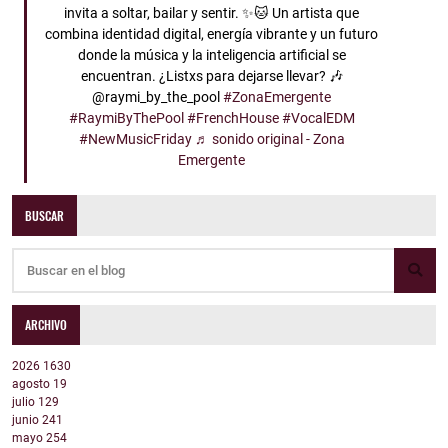
invita a soltar, bailar y sentir. ✨🐱 Un artista que
combina identidad digital, energía vibrante y un futuro
donde la música y la inteligencia artificial se
encuentran. ¿Listxs para dejarse llevar? 🎶
@raymi_by_the_pool
#ZonaEmergente
#RaymiByThePool
#FrenchHouse
#VocalEDM
#NewMusicFriday
♬ sonido original - Zona
Emergente
BUSCAR
ARCHIVO
2026
1630
agosto
19
julio
129
junio
241
mayo
254