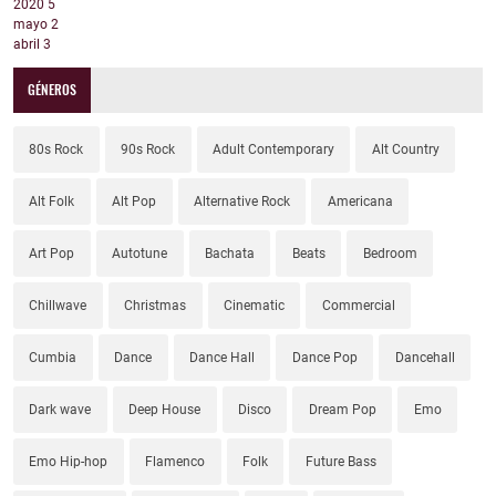
2020
5
mayo
2
abril
3
GÉNEROS
80s Rock
90s Rock
Adult Contemporary
Alt Country
Alt Folk
Alt Pop
Alternative Rock
Americana
Art Pop
Autotune
Bachata
Beats
Bedroom
Chillwave
Christmas
Cinematic
Commercial
Cumbia
Dance
Dance Hall
Dance Pop
Dancehall
Dark wave
Deep House
Disco
Dream Pop
Emo
Emo Hip-hop
Flamenco
Folk
Future Bass