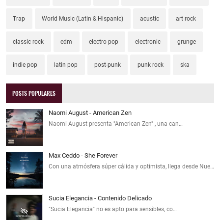
Trap
World Music (Latin & Hispanic)
acustic
art rock
classic rock
edm
electro pop
electronic
grunge
indie pop
latin pop
post-punk
punk rock
ska
POSTS POPULARES
Naomi August - American Zen
Naomi August presenta "American Zen" , una can…
Max Ceddo - She Forever
Con una atmósfera súper cálida y optimista, llega desde Nue…
Sucia Elegancia - Contenido Delicado
"Sucia Elegancia" no es apto para sensibles, co…