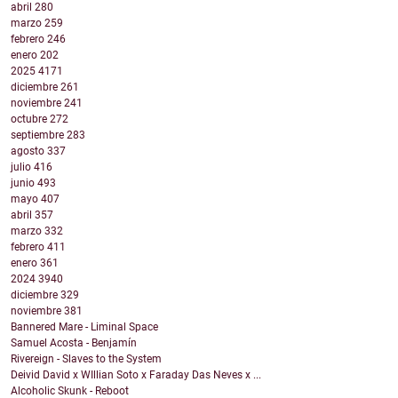
abril
280
marzo
259
febrero
246
enero
202
2025
4171
diciembre
261
noviembre
241
octubre
272
septiembre
283
agosto
337
julio
416
junio
493
mayo
407
abril
357
marzo
332
febrero
411
enero
361
2024
3940
diciembre
329
noviembre
381
Bannered Mare - Liminal Space
Samuel Acosta - Benjamín
Rivereign - Slaves to the System
Deivid David x WIllian Soto x Faraday Das Neves x ...
Alcoholic Skunk - Reboot