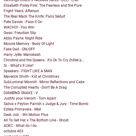
Jennings Couch x Reckless Jacks - DEEP END
Elisabeth Pixley-Fink: The Fearless and the Pure
Fright Years: Aftersun
The Real Mack The Knife: Paris Séduit
Pete Davies - Pass it On
WACHO! - You Win
Gwac: Freudian Slip
Abby Payne: Night Ride
Muscle Memory - Body Of Light
Fake Dad - ON/OFF
Harry JyBe: Marrakesh
Christine and the Queens - It's Ok To Cry (hôtel p...
Sr. - What's It Like?
Speakers - FIGHT LIKE A MAN
Maverick Smith - Kid at Christmas
SubLuminal Moonlit - Mirror Reflections and Cake
The Corrupted Hearts - Don't Be A Drag
DIAMØND SNAKE - V.
Justify your Venom - Torn Apart
Saliva x Peyton Parrish x Judge & Jury - Time Bomb
Estela Primavera - Miel
Desk Job. - Wii Motion Plus
All To Get Her x The Bottom Line - Ghost
AOEC - What do I do
octubre
403