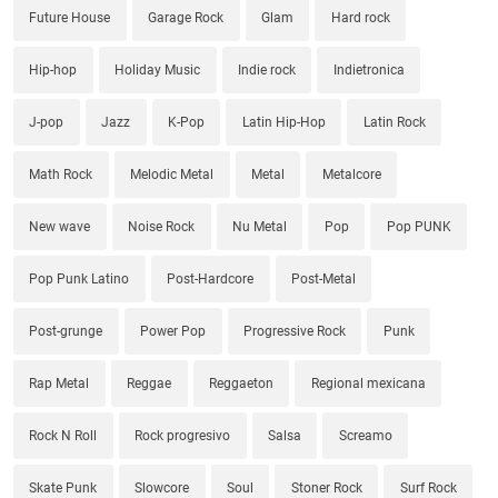
Future House
Garage Rock
Glam
Hard rock
Hip-hop
Holiday Music
Indie rock
Indietronica
J-pop
Jazz
K-Pop
Latin Hip-Hop
Latin Rock
Math Rock
Melodic Metal
Metal
Metalcore
New wave
Noise Rock
Nu Metal
Pop
Pop PUNK
Pop Punk Latino
Post-Hardcore
Post-Metal
Post-grunge
Power Pop
Progressive Rock
Punk
Rap Metal
Reggae
Reggaeton
Regional mexicana
Rock N Roll
Rock progresivo
Salsa
Screamo
Skate Punk
Slowcore
Soul
Stoner Rock
Surf Rock