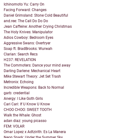
Ichinomoto Yu: Carry On
Facing Forward: Changes
Daniel Grimsland: Stone Cold Beautiful
and.ree: The Call Do Do Do
Jean Caffeine: Another Crying Christmas
The Holy Knives: Manipulator
Adios Cowboy: Bedroom Eyes
Aggressive Swans: Overtryer
Soap ft. BradBrooks: Wurwah
Clarian: Search Recs
H237: REVELATION
The Commoters: Dance your mind away
Darling Darlene: Mechanical Heart
Mike Stewart Theory: Jet Set Trash
Metronix: Echoing
Incredible Weapons: Back to Normal
garb: credential
Anergy: I Like Goth Girls
Cari Cari: If U Know U Know
CHOO CHOO: SWEET TOOTH
Walk the Whale: Ghost
adan diaz: young picasso
FEM: VOLAR
Omar Lopez x Adtzirith: Es La Manera
Neon Spark: Under the Summer Sky