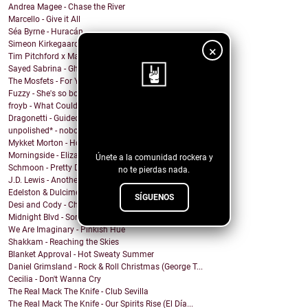
Andrea Magee - Chase the River
Marcello - Give it All
Séa Byrne - Huracán
Simeon Kirkegaard - If Only
×
Tim Pitchford x Markus Ganahl - Before It Began
Sayed Sabrina - Ghosts
The Mosfets - For You
Fuzzy - She's so bored
froyb - What Could I Do To Deserve You?
¡Sigue nuestro
Dragonetti - Guided by Stars
unpolished* - nobody knows
blog!
Mykket Morton - Home
Morningside - Elizabeth
Únete a la comunidad rockera y
Schmoon - Pretty Darn Pretty
no te pierdas nada.
J.D. Lewis - Another Life
Edelston & Dulcimer - Call Me (Blondie Cover)
SÍGUENOS
Desi and Cody - Chanticleer
Midnight Blvd - Some other day
We Are Imaginary - Pinkish Hue
Shakkam - Reaching the Skies
Blanket Approval - Hot Sweaty Summer
Daniel Grimsland - Rock & Roll Christmas (George T...
Cecilia - Don't Wanna Cry
The Real Mack The Knife - Club Sevilla
The Real Mack The Knife - Our Spirits Rise (El Día...