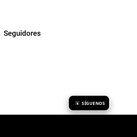
Seguidores
×
SÍGUENOS
Ya te sigo