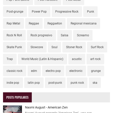
Post-grunge
Power Pop
Progressive Rock
Punk
Rap Metal
Reggae
Reggaeton
Regional mexicana
Rock N Roll
Rock progresivo
Salsa
Screamo
Skate Punk
Slowcore
Soul
Stoner Rock
Surf Rock
Trap
World Music (Latin & Hispanic)
acustic
art rock
classic rock
edm
electro pop
electronic
grunge
indie pop
latin pop
post-punk
punk rock
ska
POSTS POPULARES
Naomi August - American Zen
Naomi August presenta "American Zen" , una can…