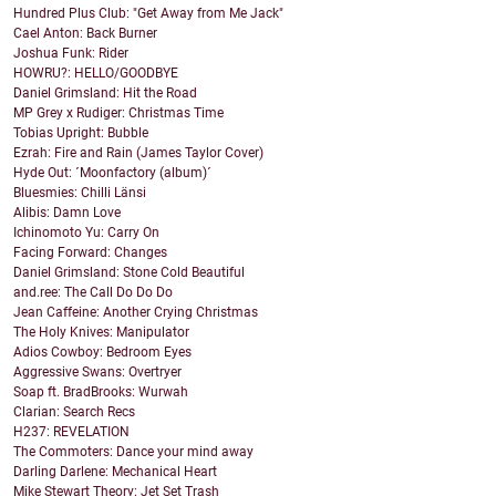
Hundred Plus Club: "Get Away from Me Jack"
Cael Anton: Back Burner
Joshua Funk: Rider
HOWRU?: HELLO/GOODBYE
Daniel Grimsland: Hit the Road
MP Grey x Rudiger: Christmas Time
Tobias Upright: Bubble
Ezrah: Fire and Rain (James Taylor Cover)
Hyde Out: ´Moonfactory (album)´
Bluesmies: Chilli Länsi
Alibis: Damn Love
Ichinomoto Yu: Carry On
Facing Forward: Changes
Daniel Grimsland: Stone Cold Beautiful
and.ree: The Call Do Do Do
Jean Caffeine: Another Crying Christmas
The Holy Knives: Manipulator
Adios Cowboy: Bedroom Eyes
Aggressive Swans: Overtryer
Soap ft. BradBrooks: Wurwah
Clarian: Search Recs
H237: REVELATION
The Commoters: Dance your mind away
Darling Darlene: Mechanical Heart
Mike Stewart Theory: Jet Set Trash