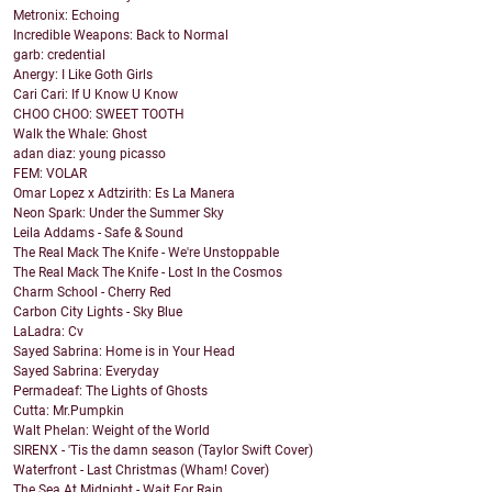
Metronix: Echoing
Incredible Weapons: Back to Normal
garb: credential
Anergy: I Like Goth Girls
Cari Cari: If U Know U Know
CHOO CHOO: SWEET TOOTH
Walk the Whale: Ghost
adan diaz: young picasso
FEM: VOLAR
Omar Lopez x Adtzirith: Es La Manera
Neon Spark: Under the Summer Sky
Leila Addams - Safe & Sound
The Real Mack The Knife - We're Unstoppable
The Real Mack The Knife - Lost In the Cosmos
Charm School - Cherry Red
Carbon City Lights - Sky Blue
LaLadra: Cv
Sayed Sabrina: Home is in Your Head
Sayed Sabrina: Everyday
Permadeaf: The Lights of Ghosts
Cutta: Mr.Pumpkin
Walt Phelan: Weight of the World
SIRENX - 'Tis the damn season (Taylor Swift Cover)
Waterfront - Last Christmas (Wham! Cover)
The Sea At Midnight - Wait For Rain