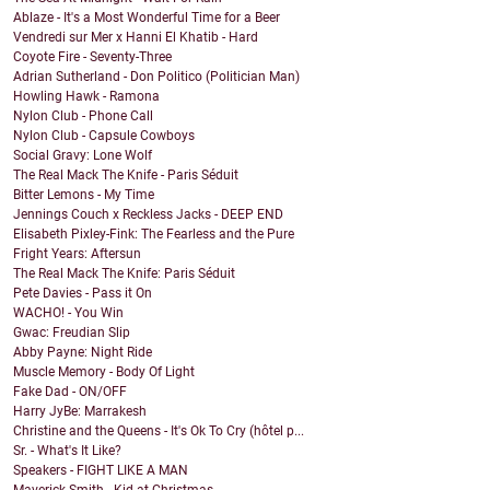
Ablaze - It's a Most Wonderful Time for a Beer
Vendredi sur Mer x Hanni El Khatib - Hard
Coyote Fire - Seventy-Three
Adrian Sutherland - Don Politico (Politician Man)
Howling Hawk - Ramona
Nylon Club - Phone Call
Nylon Club - Capsule Cowboys
Social Gravy: Lone Wolf
The Real Mack The Knife - Paris Séduit
Bitter Lemons - My Time
Jennings Couch x Reckless Jacks - DEEP END
Elisabeth Pixley-Fink: The Fearless and the Pure
Fright Years: Aftersun
The Real Mack The Knife: Paris Séduit
Pete Davies - Pass it On
WACHO! - You Win
Gwac: Freudian Slip
Abby Payne: Night Ride
Muscle Memory - Body Of Light
Fake Dad - ON/OFF
Harry JyBe: Marrakesh
Christine and the Queens - It's Ok To Cry (hôtel p...
Sr. - What's It Like?
Speakers - FIGHT LIKE A MAN