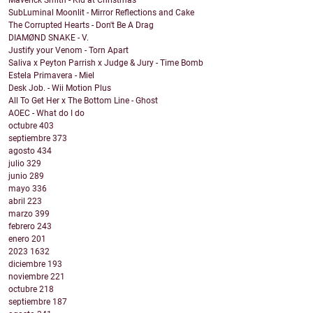
Maverick Smith - Kid at Christmas
SubLuminal Moonlit - Mirror Reflections and Cake
The Corrupted Hearts - Don't Be A Drag
DIAMØND SNAKE - V.
Justify your Venom - Torn Apart
Saliva x Peyton Parrish x Judge & Jury - Time Bomb
Estela Primavera - Miel
Desk Job. - Wii Motion Plus
All To Get Her x The Bottom Line - Ghost
AOEC - What do I do
octubre
403
septiembre
373
agosto
434
julio
329
junio
289
mayo
336
abril
223
marzo
399
febrero
243
enero
201
2023
1632
diciembre
193
noviembre
221
octubre
218
septiembre
187