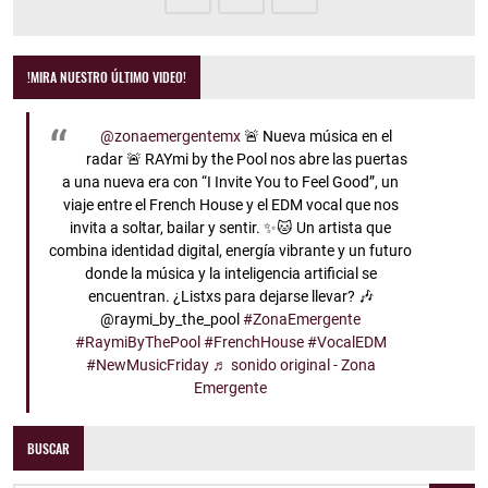
!MIRA NUESTRO ÚLTIMO VIDEO!
@zonaemergentemx
🚨 Nueva música en el
radar 🚨 RAYmi by the Pool nos abre las puertas
a una nueva era con “I Invite You to Feel Good”, un
viaje entre el French House y el EDM vocal que nos
invita a soltar, bailar y sentir. ✨🐱 Un artista que
combina identidad digital, energía vibrante y un futuro
donde la música y la inteligencia artificial se
encuentran. ¿Listxs para dejarse llevar? 🎶
@raymi_by_the_pool
#ZonaEmergente
#RaymiByThePool
#FrenchHouse
#VocalEDM
#NewMusicFriday
♬ sonido original - Zona
Emergente
BUSCAR