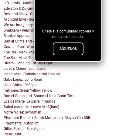
J.D. Lewis - Another Life
Edelston & Dulcimer - Call Me (Blondie Cover)
¡Sigue nuestro
Desi and Cody - Chanticleer
Midnight Blvd - Some other day
blog!
We Are Imaginary - Pinkish Hue
Shakkam - Reaching the Skies
Únete a la comunidad rockera y
Blanket Approval - Hot Sweaty Summer
no te pierdas nada.
Daniel Grimsland - Rock & Roll Christmas (George T...
Cecilia - Don't Wanna Cry
SÍGUENOS
The Real Mack The Knife - Club Sevilla
The Real Mack The Knife - Our Spirits Rise (El Día...
Divers - Longing For The Light
Lloyd's Money: your steps
Isabel Mirri: Christmas Not Casual
Gabe Lopez: Long Road
Hola Chica - Reflejos
millhope: Green Yellow Yellow
Daniel Grimsland: Sounds Like a Good Time
Los de Marte: La perra inmunda
faded cassettes: Leave Me A(lone)
Notre Noise: Swordfish
Phantom Planet x Sarah McLachlan: Maybe You Still ...
Fragments: Autopilot
Gilles Zeimet: Rise Again
Pose: Run!