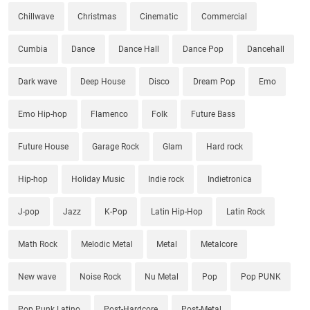
Chillwave
Christmas
Cinematic
Commercial
Cumbia
Dance
Dance Hall
Dance Pop
Dancehall
Dark wave
Deep House
Disco
Dream Pop
Emo
Emo Hip-hop
Flamenco
Folk
Future Bass
Future House
Garage Rock
Glam
Hard rock
Hip-hop
Holiday Music
Indie rock
Indietronica
J-pop
Jazz
K-Pop
Latin Hip-Hop
Latin Rock
Math Rock
Melodic Metal
Metal
Metalcore
New wave
Noise Rock
Nu Metal
Pop
Pop PUNK
Pop Punk Latino
Post-Hardcore
Post-Metal