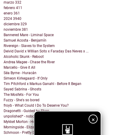
marzo
332
febrero
411
enero
361
2024
3940
diciembre
329
noviembre
381
Bannered Mare - Liminal Space
Samuel Acosta - Benjamín
Rivereign - Slaves to the System
Deivid David x WIllian Soto x Faraday Das Neves x ...
Alcoholic Skunk - Reboot
Andrea Magee - Chase the River
Marcello - Give it All
Séa Byrne - Huracán
Simeon Kirkegaard - If Only
Tim Pitchford x Markus Ganahl - Before It Began
Sayed Sabrina - Ghosts
The Mosfets - For You
Fuzzy - She's so bored
froyb - What Could I Do To Deserve You?
Dragonetti - Guided by Stars
unpolished* - nobody knows
×
Mykket Morton - Home
Morningside - Elizabeth
Schmoon - Pretty Darn Pretty