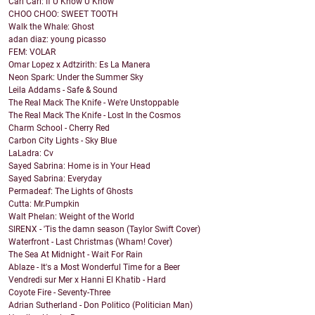
Cari Cari: If U Know U Know
CHOO CHOO: SWEET TOOTH
Walk the Whale: Ghost
adan diaz: young picasso
FEM: VOLAR
Omar Lopez x Adtzirith: Es La Manera
Neon Spark: Under the Summer Sky
Leila Addams - Safe & Sound
The Real Mack The Knife - We're Unstoppable
The Real Mack The Knife - Lost In the Cosmos
Charm School - Cherry Red
Carbon City Lights - Sky Blue
LaLadra: Cv
Sayed Sabrina: Home is in Your Head
Sayed Sabrina: Everyday
Permadeaf: The Lights of Ghosts
Cutta: Mr.Pumpkin
Walt Phelan: Weight of the World
SIRENX - 'Tis the damn season (Taylor Swift Cover)
Waterfront - Last Christmas (Wham! Cover)
The Sea At Midnight - Wait For Rain
Ablaze - It's a Most Wonderful Time for a Beer
Vendredi sur Mer x Hanni El Khatib - Hard
Coyote Fire - Seventy-Three
Adrian Sutherland - Don Politico (Politician Man)