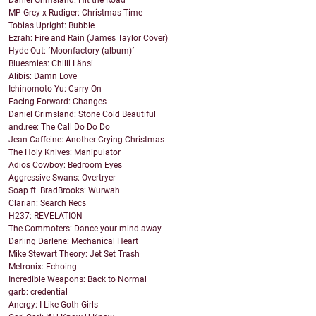
Daniel Grimsland: Hit the Road
MP Grey x Rudiger: Christmas Time
Tobias Upright: Bubble
Ezrah: Fire and Rain (James Taylor Cover)
Hyde Out: ´Moonfactory (album)´
Bluesmies: Chilli Länsi
Alibis: Damn Love
Ichinomoto Yu: Carry On
Facing Forward: Changes
Daniel Grimsland: Stone Cold Beautiful
and.ree: The Call Do Do Do
Jean Caffeine: Another Crying Christmas
The Holy Knives: Manipulator
Adios Cowboy: Bedroom Eyes
Aggressive Swans: Overtryer
Soap ft. BradBrooks: Wurwah
Clarian: Search Recs
H237: REVELATION
The Commoters: Dance your mind away
Darling Darlene: Mechanical Heart
Mike Stewart Theory: Jet Set Trash
Metronix: Echoing
Incredible Weapons: Back to Normal
garb: credential
Anergy: I Like Goth Girls