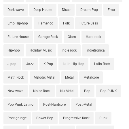
Dark wave
Deep House
Disco
Dream Pop
Emo
Emo Hip-hop
Flamenco
Folk
Future Bass
Future House
Garage Rock
Glam
Hard rock
Hip-hop
Holiday Music
Indie rock
Indietronica
J-pop
Jazz
K-Pop
Latin Hip-Hop
Latin Rock
Math Rock
Melodic Metal
Metal
Metalcore
New wave
Noise Rock
Nu Metal
Pop
Pop PUNK
Pop Punk Latino
Post-Hardcore
Post-Metal
Post-grunge
Power Pop
Progressive Rock
Punk