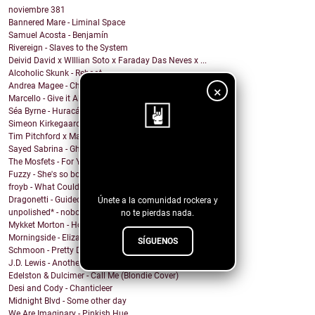
noviembre
381
Bannered Mare - Liminal Space
Samuel Acosta - Benjamín
Rivereign - Slaves to the System
Deivid David x WIllian Soto x Faraday Das Neves x ...
Alcoholic Skunk - Reboot
Andrea Magee - Chase the River
×
Marcello - Give it All
Séa Byrne - Huracán
Simeon Kirkegaard - If Only
Tim Pitchford x Markus Ganahl - Before It Began
Sayed Sabrina - Ghosts
¡Sigue nuestro
The Mosfets - For You
Fuzzy - She's so bored
blog!
froyb - What Could I Do To Deserve You?
Dragonetti - Guided by Stars
Únete a la comunidad rockera y
unpolished* - nobody knows
no te pierdas nada.
Mykket Morton - Home
Morningside - Elizabeth
SÍGUENOS
Schmoon - Pretty Darn Pretty
J.D. Lewis - Another Life
Edelston & Dulcimer - Call Me (Blondie Cover)
Desi and Cody - Chanticleer
Midnight Blvd - Some other day
We Are Imaginary - Pinkish Hue