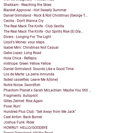
Shakkam - Reaching the Skies
Blanket Approval - Hot Sweaty Summer
Daniel Grimsland - Rock & Roll Christmas (George T...
Cecilia - Don't Wanna Cry
The Real Mack The Knife - Club Sevilla
The Real Mack The Knife - Our Spirits Rise (El Día...
Divers - Longing For The Light
Lloyd's Money: your steps
Isabel Mirri: Christmas Not Casual
Gabe Lopez: Long Road
Hola Chica - Reflejos
millhope: Green Yellow Yellow
Daniel Grimsland: Sounds Like a Good Time
Los de Marte: La perra inmunda
faded cassettes: Leave Me A(lone)
Notre Noise: Swordfish
Phantom Planet x Sarah McLachlan: Maybe You Still ...
Fragments: Autopilot
Gilles Zeimet: Rise Again
Pose: Run!
Hundred Plus Club: "Get Away from Me Jack"
Cael Anton: Back Burner
Joshua Funk: Rider
HOWRU?: HELLO/GOODBYE