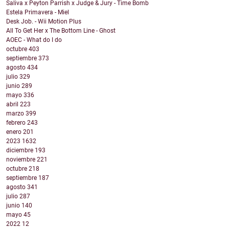
Saliva x Peyton Parrish x Judge & Jury - Time Bomb
Estela Primavera - Miel
Desk Job. - Wii Motion Plus
All To Get Her x The Bottom Line - Ghost
AOEC - What do I do
octubre
403
septiembre
373
agosto
434
julio
329
junio
289
mayo
336
abril
223
marzo
399
febrero
243
enero
201
2023
1632
diciembre
193
noviembre
221
octubre
218
septiembre
187
agosto
341
julio
287
junio
140
mayo
45
2022
12