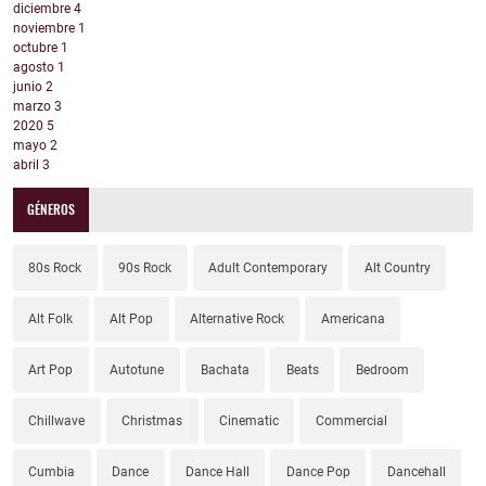
diciembre
4
noviembre
1
octubre
1
agosto
1
junio
2
marzo
3
2020
5
mayo
2
abril
3
GÉNEROS
80s Rock
90s Rock
Adult Contemporary
Alt Country
Alt Folk
Alt Pop
Alternative Rock
Americana
Art Pop
Autotune
Bachata
Beats
Bedroom
Chillwave
Christmas
Cinematic
Commercial
Cumbia
Dance
Dance Hall
Dance Pop
Dancehall