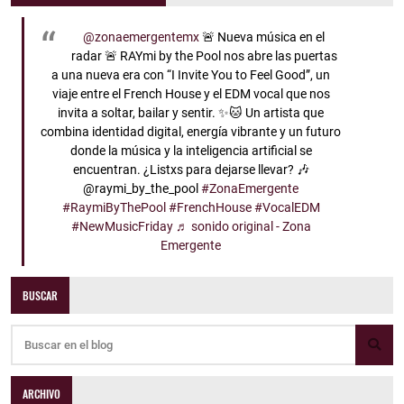
@zonaemergentemx
🚨 Nueva música en el
radar 🚨 RAYmi by the Pool nos abre las puertas
a una nueva era con “I Invite You to Feel Good”, un
viaje entre el French House y el EDM vocal que nos
invita a soltar, bailar y sentir. ✨🐱 Un artista que
combina identidad digital, energía vibrante y un futuro
donde la música y la inteligencia artificial se
encuentran. ¿Listxs para dejarse llevar? 🎶
@raymi_by_the_pool
#ZonaEmergente
#RaymiByThePool
#FrenchHouse
#VocalEDM
#NewMusicFriday
♬ sonido original - Zona
Emergente
BUSCAR
ARCHIVO