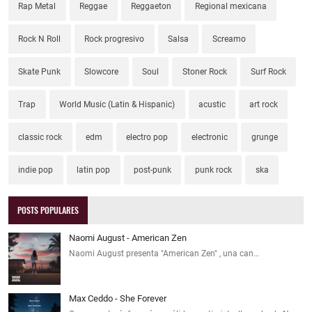
Rap Metal
Reggae
Reggaeton
Regional mexicana
Rock N Roll
Rock progresivo
Salsa
Screamo
Skate Punk
Slowcore
Soul
Stoner Rock
Surf Rock
Trap
World Music (Latin & Hispanic)
acustic
art rock
classic rock
edm
electro pop
electronic
grunge
indie pop
latin pop
post-punk
punk rock
ska
POSTS POPULARES
Naomi August - American Zen
Naomi August presenta "American Zen" , una can…
Max Ceddo - She Forever