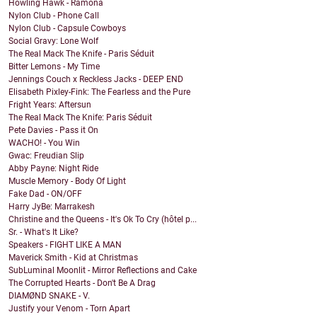
Howling Hawk - Ramona
Nylon Club - Phone Call
Nylon Club - Capsule Cowboys
Social Gravy: Lone Wolf
The Real Mack The Knife - Paris Séduit
Bitter Lemons - My Time
Jennings Couch x Reckless Jacks - DEEP END
Elisabeth Pixley-Fink: The Fearless and the Pure
Fright Years: Aftersun
The Real Mack The Knife: Paris Séduit
Pete Davies - Pass it On
WACHO! - You Win
Gwac: Freudian Slip
Abby Payne: Night Ride
Muscle Memory - Body Of Light
Fake Dad - ON/OFF
Harry JyBe: Marrakesh
Christine and the Queens - It's Ok To Cry (hôtel p...
Sr. - What's It Like?
Speakers - FIGHT LIKE A MAN
Maverick Smith - Kid at Christmas
SubLuminal Moonlit - Mirror Reflections and Cake
The Corrupted Hearts - Don't Be A Drag
DIAMØND SNAKE - V.
Justify your Venom - Torn Apart