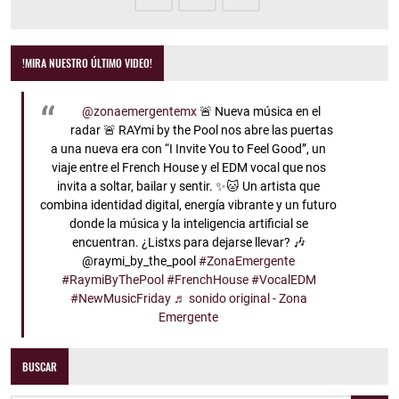
!MIRA NUESTRO ÚLTIMO VIDEO!
@zonaemergentemx
🚨 Nueva música en el
radar 🚨 RAYmi by the Pool nos abre las puertas
a una nueva era con “I Invite You to Feel Good”, un
viaje entre el French House y el EDM vocal que nos
invita a soltar, bailar y sentir. ✨🐱 Un artista que
combina identidad digital, energía vibrante y un futuro
donde la música y la inteligencia artificial se
encuentran. ¿Listxs para dejarse llevar? 🎶
@raymi_by_the_pool
#ZonaEmergente
#RaymiByThePool
#FrenchHouse
#VocalEDM
#NewMusicFriday
♬ sonido original - Zona
Emergente
BUSCAR