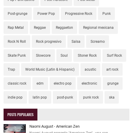
Post-grunge
Power Pop
Progressive Rock
Punk
Rap Metal
Reggae
Reggaeton
Regional mexicana
Rock N Roll
Rock progresivo
Salsa
Screamo
Skate Punk
Slowcore
Soul
Stoner Rock
Surf Rock
Trap
World Music (Latin & Hispanic)
acustic
art rock
classic rock
edm
electro pop
electronic
grunge
indie pop
latin pop
post-punk
punk rock
ska
POSTS POPULARES
Naomi August - American Zen
Naomi August presenta "American Zen" , una can…