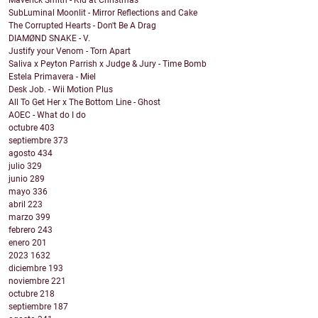
Maverick Smith - Kid at Christmas
SubLuminal Moonlit - Mirror Reflections and Cake
The Corrupted Hearts - Don't Be A Drag
DIAMØND SNAKE - V.
Justify your Venom - Torn Apart
Saliva x Peyton Parrish x Judge & Jury - Time Bomb
Estela Primavera - Miel
Desk Job. - Wii Motion Plus
All To Get Her x The Bottom Line - Ghost
AOEC - What do I do
octubre
403
septiembre
373
agosto
434
julio
329
junio
289
mayo
336
abril
223
marzo
399
febrero
243
enero
201
2023
1632
diciembre
193
noviembre
221
octubre
218
septiembre
187