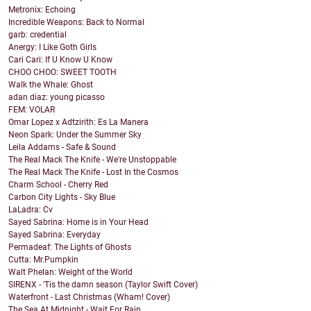
Metronix: Echoing
Incredible Weapons: Back to Normal
garb: credential
Anergy: I Like Goth Girls
Cari Cari: If U Know U Know
CHOO CHOO: SWEET TOOTH
Walk the Whale: Ghost
adan diaz: young picasso
FEM: VOLAR
Omar Lopez x Adtzirith: Es La Manera
Neon Spark: Under the Summer Sky
Leila Addams - Safe & Sound
The Real Mack The Knife - We're Unstoppable
The Real Mack The Knife - Lost In the Cosmos
Charm School - Cherry Red
Carbon City Lights - Sky Blue
LaLadra: Cv
Sayed Sabrina: Home is in Your Head
Sayed Sabrina: Everyday
Permadeaf: The Lights of Ghosts
Cutta: Mr.Pumpkin
Walt Phelan: Weight of the World
SIRENX - 'Tis the damn season (Taylor Swift Cover)
Waterfront - Last Christmas (Wham! Cover)
The Sea At Midnight - Wait For Rain