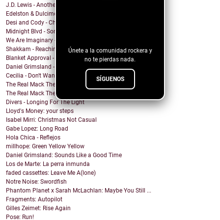
J.D. Lewis - Another Life
Edelston & Dulcimer - Call Me (Blondie Cover)
¡Sigue nuestro
Desi and Cody - Chanticleer
Midnight Blvd - Some other day
blog!
We Are Imaginary - Pinkish Hue
Shakkam - Reaching the Skies
Únete a la comunidad rockera y
Blanket Approval - Hot Sweaty Summer
no te pierdas nada.
Daniel Grimsland - Rock & Roll Christmas (George T...
Cecilia - Don't Wanna Cry
SÍGUENOS
The Real Mack The Knife - Club Sevilla
The Real Mack The Knife - Our Spirits Rise (El Día...
Divers - Longing For The Light
Lloyd's Money: your steps
Isabel Mirri: Christmas Not Casual
Gabe Lopez: Long Road
Hola Chica - Reflejos
millhope: Green Yellow Yellow
Daniel Grimsland: Sounds Like a Good Time
Los de Marte: La perra inmunda
faded cassettes: Leave Me A(lone)
Notre Noise: Swordfish
Phantom Planet x Sarah McLachlan: Maybe You Still ...
Fragments: Autopilot
Gilles Zeimet: Rise Again
Pose: Run!