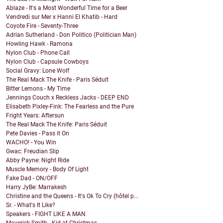
Ablaze - It's a Most Wonderful Time for a Beer
Vendredi sur Mer x Hanni El Khatib - Hard
Coyote Fire - Seventy-Three
Adrian Sutherland - Don Politico (Politician Man)
Howling Hawk - Ramona
Nylon Club - Phone Call
Nylon Club - Capsule Cowboys
Social Gravy: Lone Wolf
The Real Mack The Knife - Paris Séduit
Bitter Lemons - My Time
Jennings Couch x Reckless Jacks - DEEP END
Elisabeth Pixley-Fink: The Fearless and the Pure
Fright Years: Aftersun
The Real Mack The Knife: Paris Séduit
Pete Davies - Pass it On
WACHO! - You Win
Gwac: Freudian Slip
Abby Payne: Night Ride
Muscle Memory - Body Of Light
Fake Dad - ON/OFF
Harry JyBe: Marrakesh
Christine and the Queens - It's Ok To Cry (hôtel p...
Sr. - What's It Like?
Speakers - FIGHT LIKE A MAN