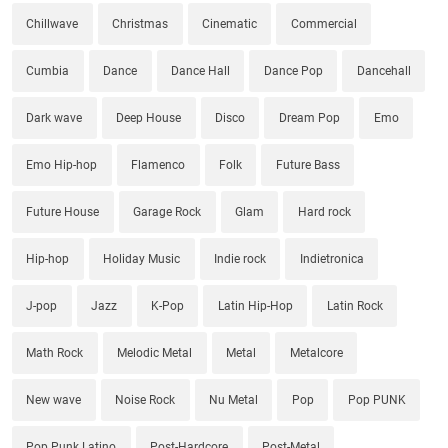
Chillwave
Christmas
Cinematic
Commercial
Cumbia
Dance
Dance Hall
Dance Pop
Dancehall
Dark wave
Deep House
Disco
Dream Pop
Emo
Emo Hip-hop
Flamenco
Folk
Future Bass
Future House
Garage Rock
Glam
Hard rock
Hip-hop
Holiday Music
Indie rock
Indietronica
J-pop
Jazz
K-Pop
Latin Hip-Hop
Latin Rock
Math Rock
Melodic Metal
Metal
Metalcore
New wave
Noise Rock
Nu Metal
Pop
Pop PUNK
Pop Punk Latino
Post-Hardcore
Post-Metal