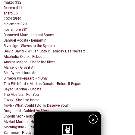
marzo
332
febrero
411
enero
361
2024
3940
diciembre
329
noviembre
381
Bannered Mare - Liminal Space
Samuel Acosta - Benjamín
Rivereign - Slaves to the System
Deivid David x WIllian Soto x Faraday Das Neves x ...
Alcoholic Skunk - Reboot
Andrea Magee - Chase the River
Marcello - Give it All
Séa Byrne - Huracán
Simeon Kirkegaard - If Only
Tim Pitchford x Markus Ganahl - Before It Began
Sayed Sabrina - Ghosts
The Mosfets - For You
Fuzzy - She's so bored
froyb - What Could I Do To Deserve You?
Dragonetti - Guided by Stars
unpolished* - nobody knows
×
Mykket Morton - Home
Morningside - Elizabeth
Schmoon - Pretty Darn Pretty