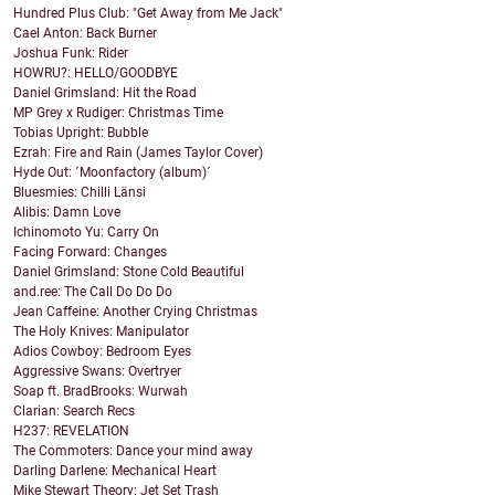
Hundred Plus Club: "Get Away from Me Jack"
Cael Anton: Back Burner
Joshua Funk: Rider
HOWRU?: HELLO/GOODBYE
Daniel Grimsland: Hit the Road
MP Grey x Rudiger: Christmas Time
Tobias Upright: Bubble
Ezrah: Fire and Rain (James Taylor Cover)
Hyde Out: ´Moonfactory (album)´
Bluesmies: Chilli Länsi
Alibis: Damn Love
Ichinomoto Yu: Carry On
Facing Forward: Changes
Daniel Grimsland: Stone Cold Beautiful
and.ree: The Call Do Do Do
Jean Caffeine: Another Crying Christmas
The Holy Knives: Manipulator
Adios Cowboy: Bedroom Eyes
Aggressive Swans: Overtryer
Soap ft. BradBrooks: Wurwah
Clarian: Search Recs
H237: REVELATION
The Commoters: Dance your mind away
Darling Darlene: Mechanical Heart
Mike Stewart Theory: Jet Set Trash