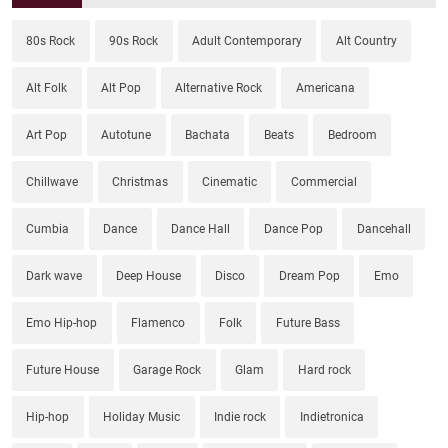
80s Rock
90s Rock
Adult Contemporary
Alt Country
Alt Folk
Alt Pop
Alternative Rock
Americana
Art Pop
Autotune
Bachata
Beats
Bedroom
Chillwave
Christmas
Cinematic
Commercial
Cumbia
Dance
Dance Hall
Dance Pop
Dancehall
Dark wave
Deep House
Disco
Dream Pop
Emo
Emo Hip-hop
Flamenco
Folk
Future Bass
Future House
Garage Rock
Glam
Hard rock
Hip-hop
Holiday Music
Indie rock
Indietronica