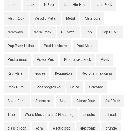
J-pop
Jazz
K-Pop
Latin Hip-Hop
Latin Rock
Math Rock
Melodic Metal
Metal
Metalcore
New wave
Noise Rock
Nu Metal
Pop
Pop PUNK
Pop Punk Latino
Post-Hardcore
Post-Metal
Post-grunge
Power Pop
Progressive Rock
Punk
Rap Metal
Reggae
Reggaeton
Regional mexicana
Rock N Roll
Rock progresivo
Salsa
Screamo
Skate Punk
Slowcore
Soul
Stoner Rock
Surf Rock
Trap
World Music (Latin & Hispanic)
acustic
art rock
classic rock
edm
electro pop
electronic
grunge