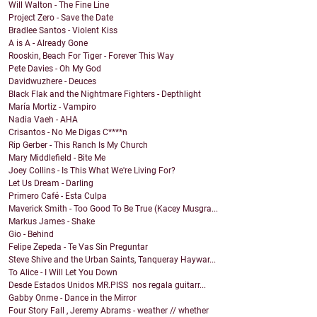
Will Walton - The Fine Line
Project Zero - Save the Date
Bradlee Santos - Violent Kiss
A is A - Already Gone
Rooskin, Beach For Tiger - Forever This Way
Pete Davies - Oh My God
Davidwuzhere - Deuces
Black Flak and the Nightmare Fighters - Depthlight
María Mortiz - Vampiro
Nadia Vaeh - AHA
Crisantos - No Me Digas C****n
Rip Gerber - This Ranch Is My Church
Mary Middlefield - Bite Me
Joey Collins - Is This What We're Living For?
Let Us Dream - Darling
Primero Café - Esta Culpa
Maverick Smith - Too Good To Be True (Kacey Musgra...
Markus James - Shake
Gio - Behind
Felipe Zepeda - Te Vas Sin Preguntar
Steve Shive and the Urban Saints, Tanqueray Haywar...
To Alice - I Will Let You Down
Desde Estados Unidos MR.PISS nos regala guitarr...
Gabby Onme - Dance in the Mirror
Four Story Fall , Jeremy Abrams - weather // whether