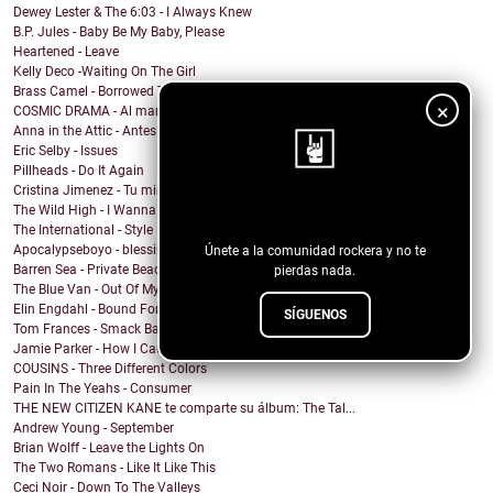
Dewey Lester & The 6:03 - I Always Knew
B.P. Jules - Baby Be My Baby, Please
Heartened - Leave
Kelly Deco -Waiting On The Girl
Brass Camel - Borrowed Time
×
COSMIC DRAMA - Al margen
Anna in the Attic - Antes de dormir
Eric Selby - Issues
Pillheads - Do It Again
Cristina Jimenez - Tu mirada
The Wild High - I Wanna Get Paid
¡Sigue nuestro blog!
The International - Style Half a Heart
Apocalypseboyo - blessings
Únete a la comunidad rockera y no te
Barren Sea - Private Beaches
pierdas nada.
The Blue Van - Out Of My Head
Elin Engdahl - Bound For Glory (Håkan Hellström C...
SÍGUENOS
Tom Frances - Smack Back
Jamie Parker - How I Caught the Moon
COUSINS - Three Different Colors
Pain In The Yeahs - Consumer
THE NEW CITIZEN KANE te comparte su álbum: The Tal...
Andrew Young - September
Brian Wolff - Leave the Lights On
The Two Romans - Like It Like This
Ceci Noir - Down To The Valleys