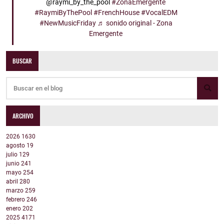
@raymi_by_the_pool
#ZonaEmergente
#RaymiByThePool
#FrenchHouse
#VocalEDM
#NewMusicFriday
♬ sonido original - Zona
Emergente
BUSCAR
ARCHIVO
2026
1630
agosto
19
julio
129
junio
241
mayo
254
abril
280
marzo
259
febrero
246
enero
202
2025
4171