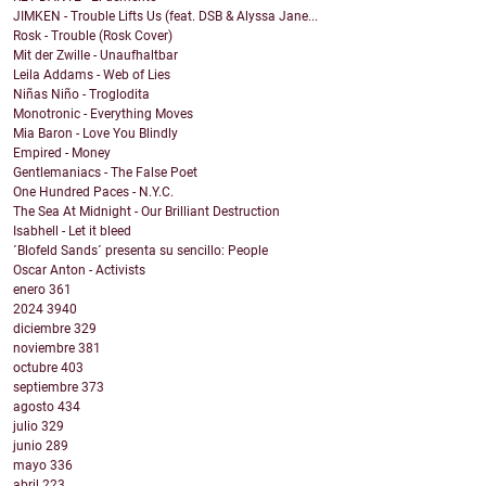
JIMKEN - Trouble Lifts Us (feat. DSB & Alyssa Jane...
Rosk - Trouble (Rosk Cover)
Mit der Zwille - Unaufhaltbar
Leila Addams - Web of Lies
Niñas Niño - Troglodita
Monotronic - Everything Moves
Mia Baron - Love You Blindly
Empired - Money
Gentlemaniacs - The False Poet
One Hundred Paces - N.Y.C.
The Sea At Midnight - Our Brilliant Destruction
Isabhell - Let it bleed
´Blofeld Sands´ presenta su sencillo: People
Oscar Anton - Activists
enero
361
2024
3940
diciembre
329
noviembre
381
octubre
403
septiembre
373
agosto
434
julio
329
junio
289
mayo
336
abril
223