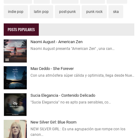
indie pop
latin pop
post-punk
punk rock
ska
POSTS POPULARES
Naomi August - American Zen
Naomi August presenta "American Zen" , una can…
Max Ceddo - She Forever
Con una atmósfera súper cálida y optimista, llega desde Nue…
Sucia Elegancia - Contenido Delicado
"Sucia Elegancia" no es apto para sensibles, co…
New Silver Girl: Blue Room
NEW SILVER GIRL : Es una agrupación que rompe con los
canon…