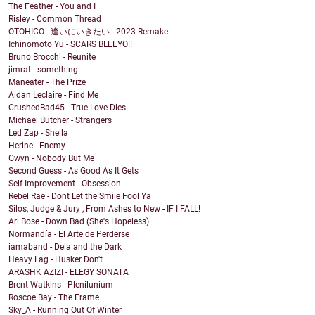
The Feather - You and I
Risley - Common Thread
OTOHICO - 逢いにいきたい - 2023 Remake
Ichinomoto Yu - SCARS BLEEYO!!
Bruno Brocchi - Reunite
jimrat - something
Maneater - The Prize
Aidan Leclaire - Find Me
CrushedBad45 - True Love Dies
Michael Butcher - Strangers
Led Zap - Sheila
Herine - Enemy
Gwyn - Nobody But Me
Second Guess - As Good As It Gets
Self Improvement - Obsession
Rebel Rae - Dont Let the Smile Fool Ya
Silos, Judge & Jury , From Ashes to New - IF I FALL!
Ari Bose - Down Bad (She's Hopeless)
Normandía - El Arte de Perderse
iamaband - Dela and the Dark
Heavy Lag - Husker Don't
ARASHK AZIZI - ELEGY SONATA
Brent Watkins - Plenilunium
Roscoe Bay - The Frame
Sky_A - Running Out Of Winter