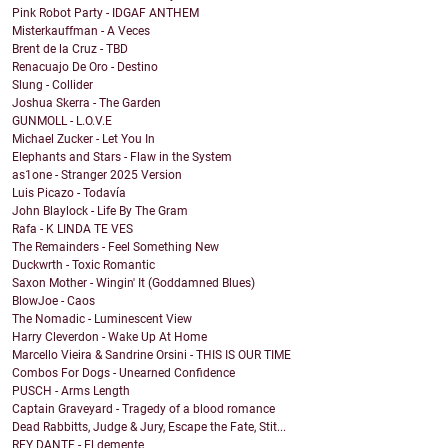
Pink Robot Party - IDGAF ANTHEM
Misterkauffman - A Veces
Brent de la Cruz - TBD
Renacuajo De Oro - Destino
Slung - Collider
Joshua Skerra - The Garden
GUNMOLL - L.O.V.E
Michael Zucker - Let You In
Elephants and Stars - Flaw in the System
as1one - Stranger 2025 Version
Luis Picazo - Todavía
John Blaylock - Life By The Gram
Rafa - K LINDA TE VES
The Remainders - Feel Something New
Duckwrth - Toxic Romantic
Saxon Mother - Wingin' It (Goddamned Blues)
BlowJoe - Caos
The Nomadic - Luminescent View
Harry Cleverdon - Wake Up At Home
Marcello Vieira & Sandrine Orsini - THIS IS OUR TIME
Combos For Dogs - Unearned Confidence
PUSCH - Arms Length
Captain Graveyard - Tragedy of a blood romance
Dead Rabbitts, Judge & Jury, Escape the Fate, Stit...
REY DANTE - El demente