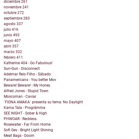
diciembre
261
noviembre
241
octubre
272
septiembre
283
agosto
337
julio
416
junio
493
mayo
407
abril
357
marzo
332
febrero
411
Katherine 404 - Go Fabulous!
Sun•Gun - Disconnect
Adelmar Reis Filho - Sábado
Panamericans - You better Mov
Beware! Beware! - My Honey
Alfred Jones - Stupid Town
Moscoman - Caviar
´FIONA AMAKA´ presenta su tema: No Daylight
Kama Tala - Progràmma
SEE NIGHT - Sober & High
PHWOAR - Reckless
Rosewater - Far From Home
Sofi Gev - Bright Light Shining
Meat Bags - Doom