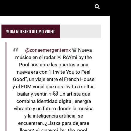
!MIRA NUESTRO ÚLTIMO VIDEO!
@zonaemergentemx
🚨 Nueva
música en el radar 🚨 RAYmi by the
Pool nos abre las puertas a una
nueva era con “I Invite You to Feel
Good”, un viaje entre el French House
y el EDM vocal que nos invita a soltar,
bailar y sentir. ✨🐱 Un artista que
combina identidad digital, energía
vibrante y un futuro donde la música
y la inteligencia artificial se
encuentran. ¿Listxs para dejarse
llevar? 🎶 @raymi_by_the_pool