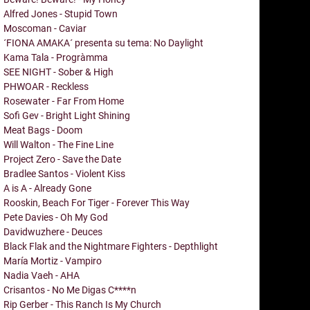
Alfred Jones - Stupid Town
Moscoman - Caviar
´FIONA AMAKA´ presenta su tema: No Daylight
Kama Tala - Progràmma
SEE NIGHT - Sober & High
PHWOAR - Reckless
Rosewater - Far From Home
Sofi Gev - Bright Light Shining
Meat Bags - Doom
Will Walton - The Fine Line
Project Zero - Save the Date
Bradlee Santos - Violent Kiss
A is A - Already Gone
Rooskin, Beach For Tiger - Forever This Way
Pete Davies - Oh My God
Davidwuzhere - Deuces
Black Flak and the Nightmare Fighters - Depthlight
María Mortiz - Vampiro
Nadia Vaeh - AHA
Crisantos - No Me Digas C****n
Rip Gerber - This Ranch Is My Church