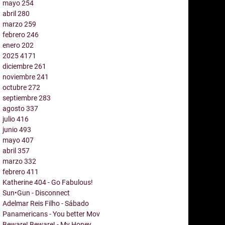
mayo
254
abril
280
marzo
259
febrero
246
enero
202
2025
4171
diciembre
261
noviembre
241
octubre
272
septiembre
283
agosto
337
julio
416
junio
493
mayo
407
abril
357
marzo
332
febrero
411
Katherine 404 - Go Fabulous!
Sun•Gun - Disconnect
Adelmar Reis Filho - Sábado
Panamericans - You better Mov
Beware! Beware! - My Honey