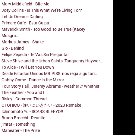
Mary Middlefield - Bite Me
Joey Collins - Is This What We're Living For?
Let Us Dream - Darling
Primero Café - Esta Culpa
Maverick Smith - Too Good To Be True (Kacey
Musgra...
Markus James - Shake
Gio - Behind
Felipe Zepeda - Te Vas Sin Preguntar
Steve Shive and the Urban Saints, Tanqueray Haywar...
To Alice - I Will Let You Down
Desde Estados Unidos MR.PISS nos regala guitarr...
Gabby Onme - Dance in the Mirror
Four Story Fall , Jeremy Abrams - weather // whether
The Feather - You and I
Risley - Common Thread
OTOHICO - 逢いにいきたい - 2023 Remake
Ichinomoto Yu - SCARS BLEEYO!!
Bruno Brocchi - Reunite
jimrat - something
Maneater - The Prize