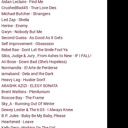
Aidan Leclaire - Find Me
CrushedBad45 - True Love Dies
Michael Butcher - Strangers
Led Zap - Sheila
Herine - Enemy
Gwyn - Nobody But Me
Second Guess - As Good As It Gets
Self Improvement - Obsession
Rebel Rae - Dont Let the Smile Fool Ya
Silos, Judge & Jury , From Ashes to New - IF I FALL!
Ari Bose - Down Bad (She's Hopeless)
Normandía - El Arte de Perderse
iamaband - Dela and the Dark
Heavy Lag - Husker Don't
ARASHK AZIZI - ELEGY SONATA
Brent Watkins - Plenilunium
Roscoe Bay - The Frame
Sky_A - Running Out Of Winter
Dewey Lester & The 6:03 - I Always Knew
B.P. Jules - Baby Be My Baby, Please
Heartened - Leave
Kelly Deco -Waiting On The Girl