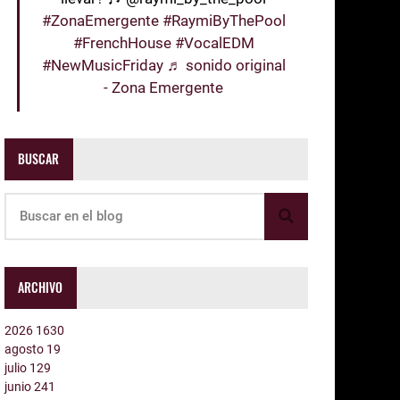
#ZonaEmergente
#RaymiByThePool
#FrenchHouse
#VocalEDM
#NewMusicFriday
♬ sonido original
- Zona Emergente
BUSCAR
ARCHIVO
2026
1630
agosto
19
julio
129
junio
241