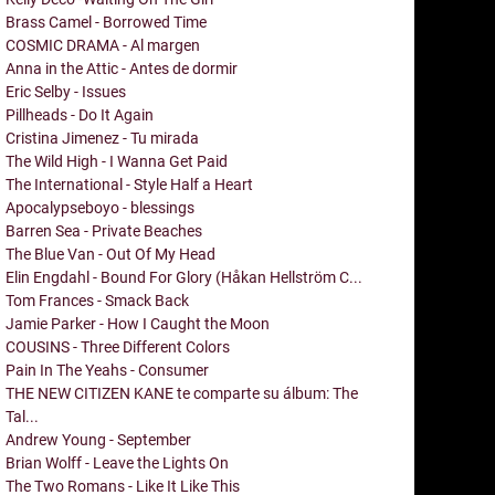
Brass Camel - Borrowed Time
COSMIC DRAMA - Al margen
Anna in the Attic - Antes de dormir
Eric Selby - Issues
Pillheads - Do It Again
Cristina Jimenez - Tu mirada
The Wild High - I Wanna Get Paid
The International - Style Half a Heart
Apocalypseboyo - blessings
Barren Sea - Private Beaches
The Blue Van - Out Of My Head
Elin Engdahl - Bound For Glory (Håkan Hellström C...
Tom Frances - Smack Back
Jamie Parker - How I Caught the Moon
COUSINS - Three Different Colors
Pain In The Yeahs - Consumer
THE NEW CITIZEN KANE te comparte su álbum: The
Tal...
Andrew Young - September
Brian Wolff - Leave the Lights On
The Two Romans - Like It Like This