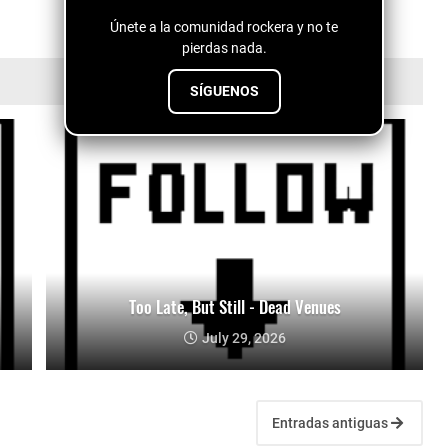
Únete a la comunidad rockera y no te
pierdas nada.
SÍGUENOS
Too Late, But Still - Dead Venues
July 29, 2026
Entradas antiguas