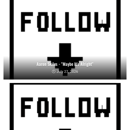
Aaron Skiles - "Maybe It's Alright"
July 27, 2026