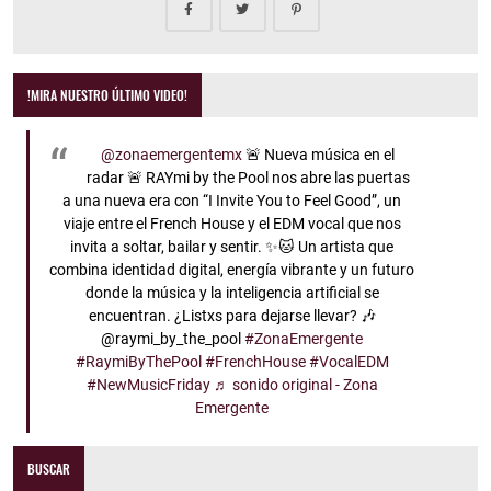
!MIRA NUESTRO ÚLTIMO VIDEO!
@zonaemergentemx
🚨 Nueva música en el
radar 🚨 RAYmi by the Pool nos abre las puertas
a una nueva era con “I Invite You to Feel Good”, un
viaje entre el French House y el EDM vocal que nos
invita a soltar, bailar y sentir. ✨🐱 Un artista que
combina identidad digital, energía vibrante y un futuro
donde la música y la inteligencia artificial se
encuentran. ¿Listxs para dejarse llevar? 🎶
@raymi_by_the_pool
#ZonaEmergente
#RaymiByThePool
#FrenchHouse
#VocalEDM
#NewMusicFriday
♬ sonido original - Zona
Emergente
BUSCAR