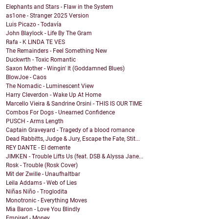
Elephants and Stars - Flaw in the System
as1one - Stranger 2025 Version
Luis Picazo - Todavía
John Blaylock - Life By The Gram
Rafa - K LINDA TE VES
The Remainders - Feel Something New
Duckwrth - Toxic Romantic
Saxon Mother - Wingin' It (Goddamned Blues)
BlowJoe - Caos
The Nomadic - Luminescent View
Harry Cleverdon - Wake Up At Home
Marcello Vieira & Sandrine Orsini - THIS IS OUR TIME
Combos For Dogs - Unearned Confidence
PUSCH - Arms Length
Captain Graveyard - Tragedy of a blood romance
Dead Rabbitts, Judge & Jury, Escape the Fate, Stit...
REY DANTE - El demente
JIMKEN - Trouble Lifts Us (feat. DSB & Alyssa Jane...
Rosk - Trouble (Rosk Cover)
Mit der Zwille - Unaufhaltbar
Leila Addams - Web of Lies
Niñas Niño - Troglodita
Monotronic - Everything Moves
Mia Baron - Love You Blindly
Empired - Money