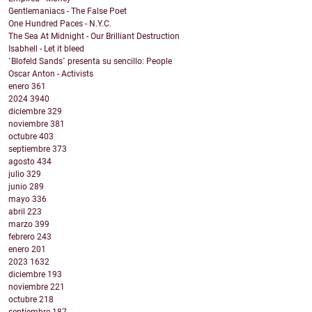
Gentlemaniacs - The False Poet
One Hundred Paces - N.Y.C.
The Sea At Midnight - Our Brilliant Destruction
Isabhell - Let it bleed
´Blofeld Sands´ presenta su sencillo: People
Oscar Anton - Activists
enero
361
2024
3940
diciembre
329
noviembre
381
octubre
403
septiembre
373
agosto
434
julio
329
junio
289
mayo
336
abril
223
marzo
399
febrero
243
enero
201
2023
1632
diciembre
193
noviembre
221
octubre
218