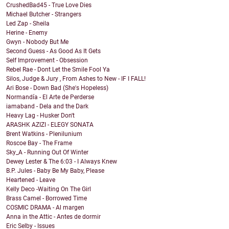
CrushedBad45 - True Love Dies
Michael Butcher - Strangers
Led Zap - Sheila
Herine - Enemy
Gwyn - Nobody But Me
Second Guess - As Good As It Gets
Self Improvement - Obsession
Rebel Rae - Dont Let the Smile Fool Ya
Silos, Judge & Jury , From Ashes to New - IF I FALL!
Ari Bose - Down Bad (She's Hopeless)
Normandía - El Arte de Perderse
iamaband - Dela and the Dark
Heavy Lag - Husker Don't
ARASHK AZIZI - ELEGY SONATA
Brent Watkins - Plenilunium
Roscoe Bay - The Frame
Sky_A - Running Out Of Winter
Dewey Lester & The 6:03 - I Always Knew
B.P. Jules - Baby Be My Baby, Please
Heartened - Leave
Kelly Deco -Waiting On The Girl
Brass Camel - Borrowed Time
COSMIC DRAMA - Al margen
Anna in the Attic - Antes de dormir
Eric Selby - Issues