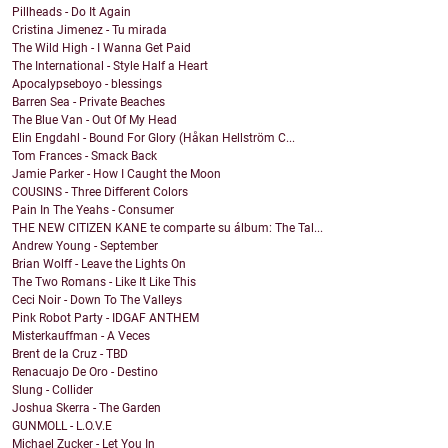
Pillheads - Do It Again
Cristina Jimenez - Tu mirada
The Wild High - I Wanna Get Paid
The International - Style Half a Heart
Apocalypseboyo - blessings
Barren Sea - Private Beaches
The Blue Van - Out Of My Head
Elin Engdahl - Bound For Glory (Håkan Hellström C...
Tom Frances - Smack Back
Jamie Parker - How I Caught the Moon
COUSINS - Three Different Colors
Pain In The Yeahs - Consumer
THE NEW CITIZEN KANE te comparte su álbum: The Tal...
Andrew Young - September
Brian Wolff - Leave the Lights On
The Two Romans - Like It Like This
Ceci Noir - Down To The Valleys
Pink Robot Party - IDGAF ANTHEM
Misterkauffman - A Veces
Brent de la Cruz - TBD
Renacuajo De Oro - Destino
Slung - Collider
Joshua Skerra - The Garden
GUNMOLL - L.O.V.E
Michael Zucker - Let You In