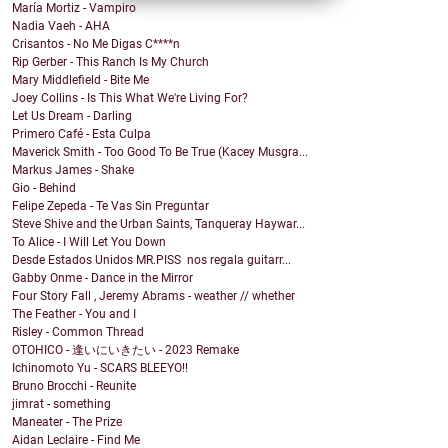
María Mortiz - Vampiro
Nadia Vaeh - AHA
Crisantos - No Me Digas C****n
Rip Gerber - This Ranch Is My Church
Mary Middlefield - Bite Me
Joey Collins - Is This What We're Living For?
Let Us Dream - Darling
Primero Café - Esta Culpa
Maverick Smith - Too Good To Be True (Kacey Musgra...
Markus James - Shake
Gio - Behind
Felipe Zepeda - Te Vas Sin Preguntar
Steve Shive and the Urban Saints, Tanqueray Haywar...
To Alice - I Will Let You Down
Desde Estados Unidos MR.PISS nos regala guitarr...
Gabby Onme - Dance in the Mirror
Four Story Fall , Jeremy Abrams - weather // whether
The Feather - You and I
Risley - Common Thread
OTOHICO - 逢いにいきたい - 2023 Remake
Ichinomoto Yu - SCARS BLEEYO!!
Bruno Brocchi - Reunite
jimrat - something
Maneater - The Prize
Aidan Leclaire - Find Me