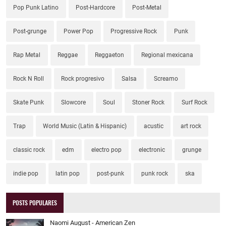
Pop Punk Latino
Post-Hardcore
Post-Metal
Post-grunge
Power Pop
Progressive Rock
Punk
Rap Metal
Reggae
Reggaeton
Regional mexicana
Rock N Roll
Rock progresivo
Salsa
Screamo
Skate Punk
Slowcore
Soul
Stoner Rock
Surf Rock
Trap
World Music (Latin & Hispanic)
acustic
art rock
classic rock
edm
electro pop
electronic
grunge
indie pop
latin pop
post-punk
punk rock
ska
POSTS POPULARES
Naomi August - American Zen