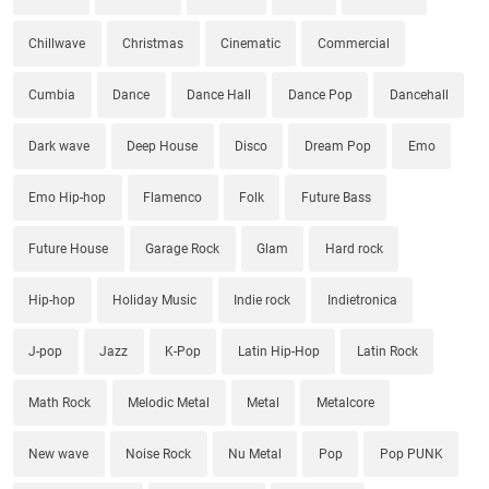
Chillwave
Christmas
Cinematic
Commercial
Cumbia
Dance
Dance Hall
Dance Pop
Dancehall
Dark wave
Deep House
Disco
Dream Pop
Emo
Emo Hip-hop
Flamenco
Folk
Future Bass
Future House
Garage Rock
Glam
Hard rock
Hip-hop
Holiday Music
Indie rock
Indietronica
J-pop
Jazz
K-Pop
Latin Hip-Hop
Latin Rock
Math Rock
Melodic Metal
Metal
Metalcore
New wave
Noise Rock
Nu Metal
Pop
Pop PUNK