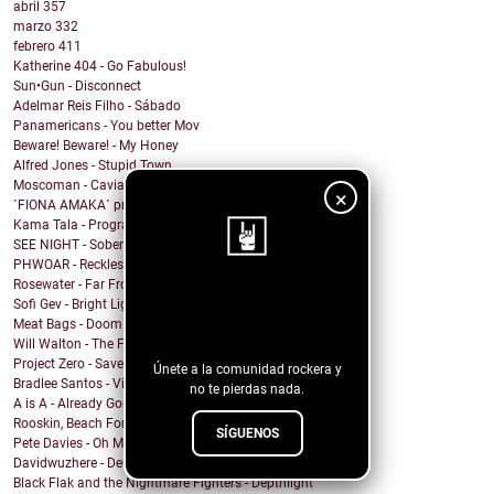
abril
357
marzo
332
febrero
411
Katherine 404 - Go Fabulous!
Sun•Gun - Disconnect
Adelmar Reis Filho - Sábado
Panamericans - You better Mov
Beware! Beware! - My Honey
Alfred Jones - Stupid Town
Moscoman - Caviar
×
´FIONA AMAKA´ presenta su tema: No Daylight
Kama Tala - Progràmma
SEE NIGHT - Sober & High
PHWOAR - Reckless
Rosewater - Far From Home
¡Sigue nuestro
Sofi Gev - Bright Light Shining
Meat Bags - Doom
blog!
Will Walton - The Fine Line
Project Zero - Save the Date
Únete a la comunidad rockera y
Bradlee Santos - Violent Kiss
no te pierdas nada.
A is A - Already Gone
Rooskin, Beach For Tiger - Forever This Way
SÍGUENOS
Pete Davies - Oh My God
Davidwuzhere - Deuces
Black Flak and the Nightmare Fighters - Depthlight