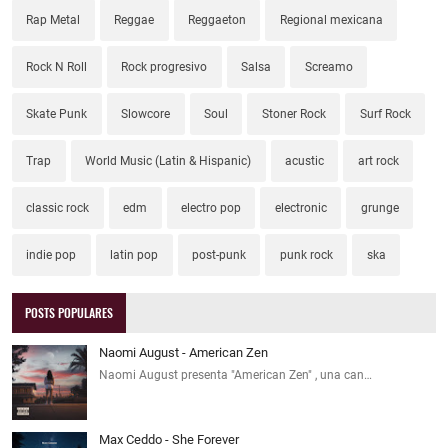
Rap Metal
Reggae
Reggaeton
Regional mexicana
Rock N Roll
Rock progresivo
Salsa
Screamo
Skate Punk
Slowcore
Soul
Stoner Rock
Surf Rock
Trap
World Music (Latin & Hispanic)
acustic
art rock
classic rock
edm
electro pop
electronic
grunge
indie pop
latin pop
post-punk
punk rock
ska
POSTS POPULARES
Naomi August - American Zen
Naomi August presenta "American Zen" , una can…
Max Ceddo - She Forever