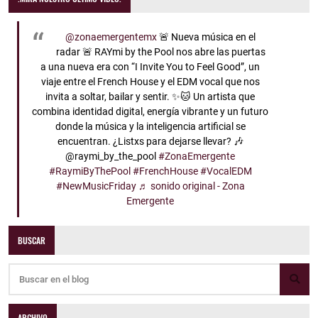
@zonaemergentemx
🚨 Nueva música en el
radar 🚨 RAYmi by the Pool nos abre las puertas
a una nueva era con “I Invite You to Feel Good”, un
viaje entre el French House y el EDM vocal que nos
invita a soltar, bailar y sentir. ✨🐱 Un artista que
combina identidad digital, energía vibrante y un futuro
donde la música y la inteligencia artificial se
encuentran. ¿Listxs para dejarse llevar? 🎶
@raymi_by_the_pool
#ZonaEmergente
#RaymiByThePool
#FrenchHouse
#VocalEDM
#NewMusicFriday
♬ sonido original - Zona
Emergente
BUSCAR
ARCHIVO