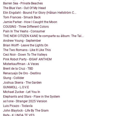
Barren Sea - Private Beaches
The Blue Van - Out Of My Head
Elin Engdahl - Bound For Glory (Håkan Hellström C...
Tom Frances - Smack Back
Jamie Parker - How I Caught the Moon
COUSINS - Three Different Colors
Pain In The Yeahs - Consumer
THE NEW CITIZEN KANE te comparte su álbum: The Tal...
Andrew Young - September
Brian Wolff - Leave the Lights On
The Two Romans - Like It Like This
Ceci Noir - Down To The Valleys
Pink Robot Party - IDGAF ANTHEM
Misterkauffman - A Veces
Brent de la Cruz - TBD
Renacuajo De Oro - Destino
Slung - Collider
Joshua Skerra - The Garden
GUNMOLL - L.O.V.E
Michael Zucker - Let You In
Elephants and Stars - Flaw in the System
as1one - Stranger 2025 Version
Luis Picazo - Todavía
John Blaylock - Life By The Gram
Rafa - K LINDA TE VES