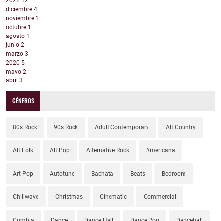
2022
12
diciembre
4
noviembre
1
octubre
1
agosto
1
junio
2
marzo
3
2020
5
mayo
2
abril
3
GÉNEROS
80s Rock
90s Rock
Adult Contemporary
Alt Country
Alt Folk
Alt Pop
Alternative Rock
Americana
Art Pop
Autotune
Bachata
Beats
Bedroom
Chillwave
Christmas
Cinematic
Commercial
Cumbia
Dance
Dance Hall
Dance Pop
Dancehall