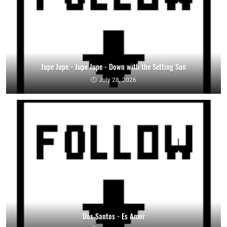
Jupe Jupe - Jupe Jupe - Down with the Setting Sun
July 28, 2026
Dos Santos - Es Amor