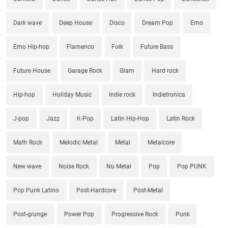
Dark wave
Deep House
Disco
Dream Pop
Emo
Emo Hip-hop
Flamenco
Folk
Future Bass
Future House
Garage Rock
Glam
Hard rock
Hip-hop
Holiday Music
Indie rock
Indietronica
J-pop
Jazz
K-Pop
Latin Hip-Hop
Latin Rock
Math Rock
Melodic Metal
Metal
Metalcore
New wave
Noise Rock
Nu Metal
Pop
Pop PUNK
Pop Punk Latino
Post-Hardcore
Post-Metal
Post-grunge
Power Pop
Progressive Rock
Punk