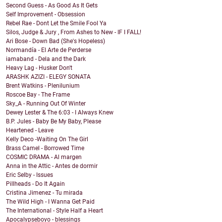
Second Guess - As Good As It Gets
Self Improvement - Obsession
Rebel Rae - Dont Let the Smile Fool Ya
Silos, Judge & Jury , From Ashes to New - IF I FALL!
Ari Bose - Down Bad (She's Hopeless)
Normandía - El Arte de Perderse
iamaband - Dela and the Dark
Heavy Lag - Husker Don't
ARASHK AZIZI - ELEGY SONATA
Brent Watkins - Plenilunium
Roscoe Bay - The Frame
Sky_A - Running Out Of Winter
Dewey Lester & The 6:03 - I Always Knew
B.P. Jules - Baby Be My Baby, Please
Heartened - Leave
Kelly Deco -Waiting On The Girl
Brass Camel - Borrowed Time
COSMIC DRAMA - Al margen
Anna in the Attic - Antes de dormir
Eric Selby - Issues
Pillheads - Do It Again
Cristina Jimenez - Tu mirada
The Wild High - I Wanna Get Paid
The International - Style Half a Heart
Apocalypseboyo - blessings