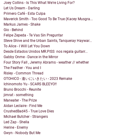
Joey Collins - Is This What We're Living For?
Let Us Dream - Darling
Primero Café - Esta Culpa
Maverick Smith - Too Good To Be True (Kacey Musgra...
Markus James - Shake
Gio - Behind
Felipe Zepeda - Te Vas Sin Preguntar
Steve Shive and the Urban Saints, Tanqueray Haywar...
To Alice - I Will Let You Down
Desde Estados Unidos MR.PISS nos regala guitarr...
Gabby Onme - Dance in the Mirror
Four Story Fall , Jeremy Abrams - weather // whether
The Feather - You and I
Risley - Common Thread
OTOHICO - 逢いにいきたい - 2023 Remake
Ichinomoto Yu - SCARS BLEEYO!!
Bruno Brocchi - Reunite
jimrat - something
Maneater - The Prize
Aidan Leclaire - Find Me
CrushedBad45 - True Love Dies
Michael Butcher - Strangers
Led Zap - Sheila
Herine - Enemy
Gwyn - Nobody But Me