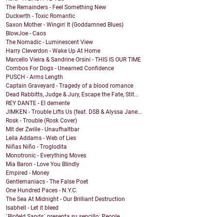
The Remainders - Feel Something New
Duckwrth - Toxic Romantic
Saxon Mother - Wingin' It (Goddamned Blues)
BlowJoe - Caos
The Nomadic - Luminescent View
Harry Cleverdon - Wake Up At Home
Marcello Vieira & Sandrine Orsini - THIS IS OUR TIME
Combos For Dogs - Unearned Confidence
PUSCH - Arms Length
Captain Graveyard - Tragedy of a blood romance
Dead Rabbitts, Judge & Jury, Escape the Fate, Stit...
REY DANTE - El demente
JIMKEN - Trouble Lifts Us (feat. DSB & Alyssa Jane...
Rosk - Trouble (Rosk Cover)
Mit der Zwille - Unaufhaltbar
Leila Addams - Web of Lies
Niñas Niño - Troglodita
Monotronic - Everything Moves
Mia Baron - Love You Blindly
Empired - Money
Gentlemaniacs - The False Poet
One Hundred Paces - N.Y.C.
The Sea At Midnight - Our Brilliant Destruction
Isabhell - Let it bleed
´Blofeld Sands´ presenta su sencillo: People