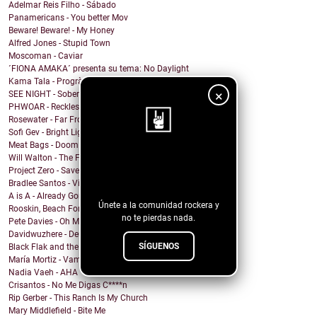
Adelmar Reis Filho - Sábado
Panamericans - You better Mov
Beware! Beware! - My Honey
Alfred Jones - Stupid Town
Moscoman - Caviar
´FIONA AMAKA´ presenta su tema: No Daylight
Kama Tala - Progràmma
×
SEE NIGHT - Sober & High
PHWOAR - Reckless
Rosewater - Far From Home
Sofi Gev - Bright Light Shining
Meat Bags - Doom
Will Walton - The Fine Line
¡Sigue nuestro
Project Zero - Save the Date
blog!
Bradlee Santos - Violent Kiss
A is A - Already Gone
Únete a la comunidad rockera y
Rooskin, Beach For Tiger - Forever This Way
no te pierdas nada.
Pete Davies - Oh My God
Davidwuzhere - Deuces
SÍGUENOS
Black Flak and the Nightmare Fighters - Depthlight
María Mortiz - Vampiro
Nadia Vaeh - AHA
Crisantos - No Me Digas C****n
Rip Gerber - This Ranch Is My Church
Mary Middlefield - Bite Me