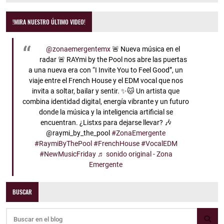
!MIRA NUESTRO ÚLTIMO VIDEO!
@zonaemergentemx
🚨 Nueva música en el
radar 🚨 RAYmi by the Pool nos abre las puertas
a una nueva era con “I Invite You to Feel Good”, un
viaje entre el French House y el EDM vocal que nos
invita a soltar, bailar y sentir. ✨🐱 Un artista que
combina identidad digital, energía vibrante y un futuro
donde la música y la inteligencia artificial se
encuentran. ¿Listxs para dejarse llevar? 🎶
@raymi_by_the_pool
#ZonaEmergente
#RaymiByThePool
#FrenchHouse
#VocalEDM
#NewMusicFriday
♬ sonido original - Zona
Emergente
BUSCAR