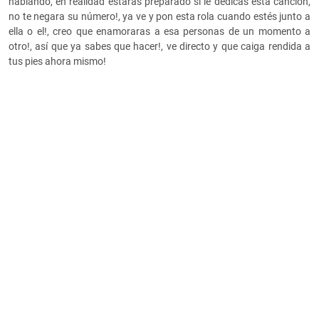
hablando, en realidad estarás preparado si le dedicas esta canción,
no te negara su número!, ya ve y pon esta rola cuando estés junto a
ella o el!, creo que enamoraras a esa personas de un momento a
otro!, así que ya sabes que hacer!, ve directo y que caiga rendida a
tus pies ahora mismo!