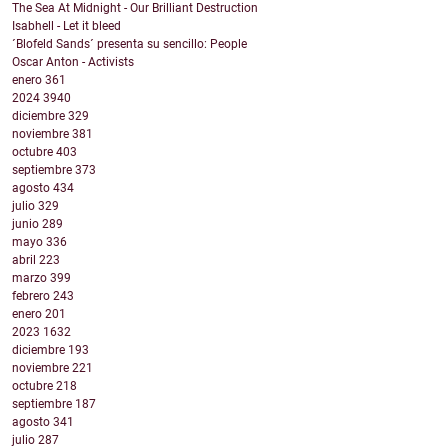
The Sea At Midnight - Our Brilliant Destruction
Isabhell - Let it bleed
´Blofeld Sands´ presenta su sencillo: People
Oscar Anton - Activists
enero
361
2024
3940
diciembre
329
noviembre
381
octubre
403
septiembre
373
agosto
434
julio
329
junio
289
mayo
336
abril
223
marzo
399
febrero
243
enero
201
2023
1632
diciembre
193
noviembre
221
octubre
218
septiembre
187
agosto
341
julio
287