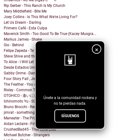
Crisantos - No Me Digas C****n
Rip Gerber - This Ranch Is My Church
Mary Middlefield - Bite Me
Joey Collins - Is This What We're Living For?
Let Us Dream - Darling
Primero Café - Esta Culpa
Maverick Smith - Too Good To Be True (Kacey Musgra...
Markus James - Shake
Gio - Behind
×
Felipe Zepeda - Te Vas Sin Preguntar
Steve Shive and the Urban Saints, Tanqueray Haywar...
To Alice - I Will Let You Down
Desde Estados Unidos MR.PISS nos regala guitarr...
Gabby Onme - Dance in the Mirror
¡Sigue nuestro
Four Story Fall , Jeremy Abrams - weather // whether
The Feather - You and I
blog!
Risley - Common Thread
OTOHICO - 逢いにいきたい - 2023 Remake
Únete a la comunidad rockera y
Ichinomoto Yu - SCARS BLEEYO!!
no te pierdas nada.
Bruno Brocchi - Reunite
jimrat - something
SÍGUENOS
Maneater - The Prize
Aidan Leclaire - Find Me
CrushedBad45 - True Love Dies
Michael Butcher - Strangers