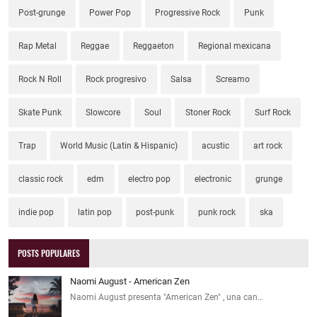
Post-grunge
Power Pop
Progressive Rock
Punk
Rap Metal
Reggae
Reggaeton
Regional mexicana
Rock N Roll
Rock progresivo
Salsa
Screamo
Skate Punk
Slowcore
Soul
Stoner Rock
Surf Rock
Trap
World Music (Latin & Hispanic)
acustic
art rock
classic rock
edm
electro pop
electronic
grunge
indie pop
latin pop
post-punk
punk rock
ska
POSTS POPULARES
Naomi August - American Zen
Naomi August presenta "American Zen" , una can…