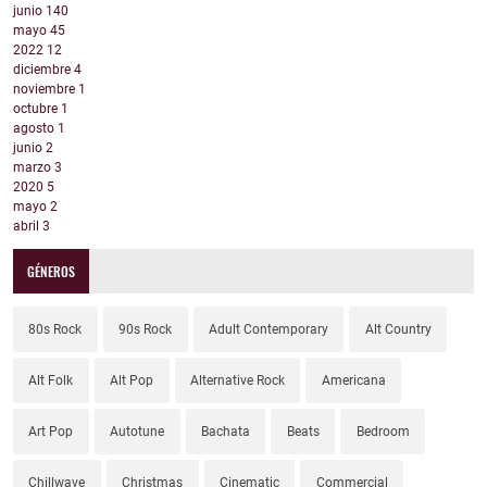
junio
140
mayo
45
2022
12
diciembre
4
noviembre
1
octubre
1
agosto
1
junio
2
marzo
3
2020
5
mayo
2
abril
3
GÉNEROS
80s Rock
90s Rock
Adult Contemporary
Alt Country
Alt Folk
Alt Pop
Alternative Rock
Americana
Art Pop
Autotune
Bachata
Beats
Bedroom
Chillwave
Christmas
Cinematic
Commercial