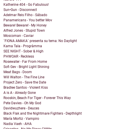
Katherine 404 - Go Fabulous!
Sun•Gun - Disconnect
Adelmar Reis Filho - Sábado
Panamericans - You better Mov
Beware! Beware! - My Honey
Alfred Jones - Stupid Town
Moscoman - Caviar
´FIONA AMAKA´ presenta su tema: No Daylight
Kama Tala - Progràmma
SEE NIGHT - Sober & High
PHWOAR - Reckless
Rosewater - Far From Home
Sofi Gev - Bright Light Shining
Meat Bags - Doom
Will Walton - The Fine Line
Project Zero - Save the Date
Bradlee Santos - Violent Kiss
A is A - Already Gone
Rooskin, Beach For Tiger - Forever This Way
Pete Davies - Oh My God
Davidwuzhere - Deuces
Black Flak and the Nightmare Fighters - Depthlight
María Mortiz - Vampiro
Nadia Vaeh - AHA