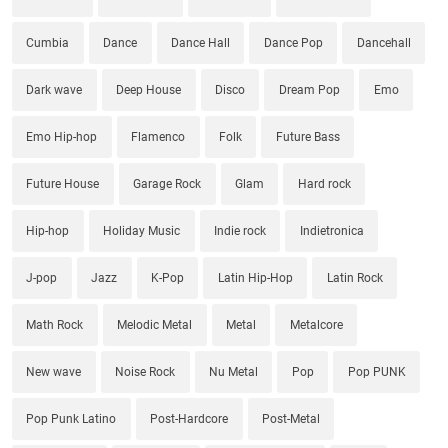
Cumbia
Dance
Dance Hall
Dance Pop
Dancehall
Dark wave
Deep House
Disco
Dream Pop
Emo
Emo Hip-hop
Flamenco
Folk
Future Bass
Future House
Garage Rock
Glam
Hard rock
Hip-hop
Holiday Music
Indie rock
Indietronica
J-pop
Jazz
K-Pop
Latin Hip-Hop
Latin Rock
Math Rock
Melodic Metal
Metal
Metalcore
New wave
Noise Rock
Nu Metal
Pop
Pop PUNK
Pop Punk Latino
Post-Hardcore
Post-Metal