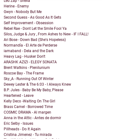
Led Zap - Sheila
Herine - Enemy
Gwyn - Nobody But Me
Second Guess - As Good As It Gets
Self Improvement - Obsession
Rebel Rae - Dont Let the Smile Fool Ya
Silos, Judge & Jury , From Ashes to New - IF I FALL!
Ari Bose - Down Bad (She's Hopeless)
Normandía - El Arte de Perderse
iamaband - Dela and the Dark
Heavy Lag - Husker Don't
ARASHK AZIZI - ELEGY SONATA
Brent Watkins - Plenilunium
Roscoe Bay - The Frame
Sky_A - Running Out Of Winter
Dewey Lester & The 6:03 - I Always Knew
B.P. Jules - Baby Be My Baby, Please
Heartened - Leave
Kelly Deco -Waiting On The Girl
Brass Camel - Borrowed Time
COSMIC DRAMA - Al margen
Anna in the Attic - Antes de dormir
Eric Selby - Issues
Pillheads - Do It Again
Cristina Jimenez - Tu mirada