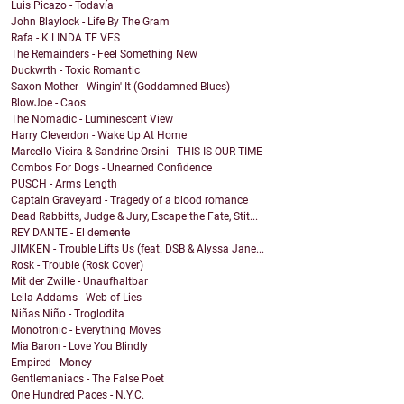
Luis Picazo - Todavía
John Blaylock - Life By The Gram
Rafa - K LINDA TE VES
The Remainders - Feel Something New
Duckwrth - Toxic Romantic
Saxon Mother - Wingin' It (Goddamned Blues)
BlowJoe - Caos
The Nomadic - Luminescent View
Harry Cleverdon - Wake Up At Home
Marcello Vieira & Sandrine Orsini - THIS IS OUR TIME
Combos For Dogs - Unearned Confidence
PUSCH - Arms Length
Captain Graveyard - Tragedy of a blood romance
Dead Rabbitts, Judge & Jury, Escape the Fate, Stit...
REY DANTE - El demente
JIMKEN - Trouble Lifts Us (feat. DSB & Alyssa Jane...
Rosk - Trouble (Rosk Cover)
Mit der Zwille - Unaufhaltbar
Leila Addams - Web of Lies
Niñas Niño - Troglodita
Monotronic - Everything Moves
Mia Baron - Love You Blindly
Empired - Money
Gentlemaniacs - The False Poet
One Hundred Paces - N.Y.C.