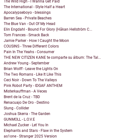
The Wild High - I Wanna Get Paid
The International - Style Half a Heart
Apocalypseboyo - blessings
Barren Sea - Private Beaches
The Blue Van - Out Of My Head
Elin Engdahl - Bound For Glory (Håkan Hellström C...
Tom Frances - Smack Back
Jamie Parker - How I Caught the Moon
COUSINS - Three Different Colors
Pain In The Yeahs - Consumer
THE NEW CITIZEN KANE te comparte su álbum: The Tal...
Andrew Young - September
Brian Wolff - Leave the Lights On
The Two Romans - Like It Like This
Ceci Noir - Down To The Valleys
Pink Robot Party - IDGAF ANTHEM
Misterkauffman - A Veces
Brent de la Cruz - TBD
Renacuajo De Oro - Destino
Slung - Collider
Joshua Skerra - The Garden
GUNMOLL - L.O.V.E
Michael Zucker - Let You In
Elephants and Stars - Flaw in the System
as1one - Stranger 2025 Version