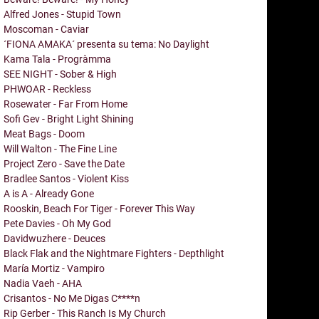
Alfred Jones - Stupid Town
Moscoman - Caviar
´FIONA AMAKA´ presenta su tema: No Daylight
Kama Tala - Progràmma
SEE NIGHT - Sober & High
PHWOAR - Reckless
Rosewater - Far From Home
Sofi Gev - Bright Light Shining
Meat Bags - Doom
Will Walton - The Fine Line
Project Zero - Save the Date
Bradlee Santos - Violent Kiss
A is A - Already Gone
Rooskin, Beach For Tiger - Forever This Way
Pete Davies - Oh My God
Davidwuzhere - Deuces
Black Flak and the Nightmare Fighters - Depthlight
María Mortiz - Vampiro
Nadia Vaeh - AHA
Crisantos - No Me Digas C****n
Rip Gerber - This Ranch Is My Church