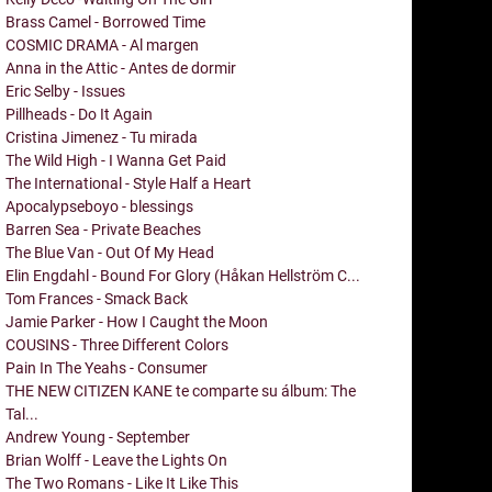
Brass Camel - Borrowed Time
COSMIC DRAMA - Al margen
Anna in the Attic - Antes de dormir
Eric Selby - Issues
Pillheads - Do It Again
Cristina Jimenez - Tu mirada
The Wild High - I Wanna Get Paid
The International - Style Half a Heart
Apocalypseboyo - blessings
Barren Sea - Private Beaches
The Blue Van - Out Of My Head
Elin Engdahl - Bound For Glory (Håkan Hellström C...
Tom Frances - Smack Back
Jamie Parker - How I Caught the Moon
COUSINS - Three Different Colors
Pain In The Yeahs - Consumer
THE NEW CITIZEN KANE te comparte su álbum: The
Tal...
Andrew Young - September
Brian Wolff - Leave the Lights On
The Two Romans - Like It Like This