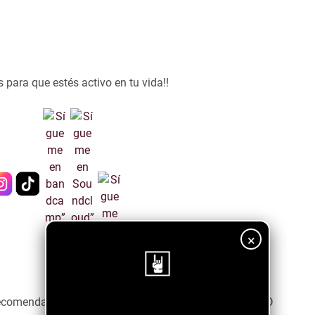
 para que estés activo en tu vida!!
×
ecomendamos seguirnos a través del botón de abajo! :D
¡Sigue nuestro blog!