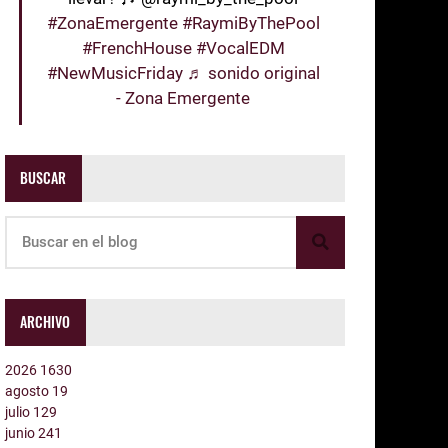
#ZonaEmergente
#RaymiByThePool
#FrenchHouse
#VocalEDM
#NewMusicFriday
♬ sonido original
- Zona Emergente
BUSCAR
ARCHIVO
2026
1630
agosto
19
julio
129
junio
241