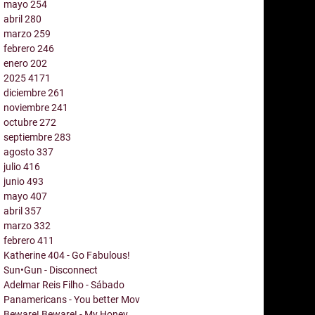
mayo
254
abril
280
marzo
259
febrero
246
enero
202
2025
4171
diciembre
261
noviembre
241
octubre
272
septiembre
283
agosto
337
julio
416
junio
493
mayo
407
abril
357
marzo
332
febrero
411
Katherine 404 - Go Fabulous!
Sun•Gun - Disconnect
Adelmar Reis Filho - Sábado
Panamericans - You better Mov
Beware! Beware! - My Honey