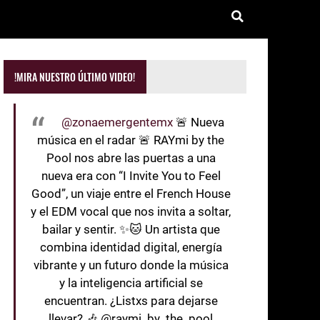
!MIRA NUESTRO ÚLTIMO VIDEO!
@zonaemergentemx
🚨 Nueva
música en el radar 🚨 RAYmi by the
Pool nos abre las puertas a una
nueva era con “I Invite You to Feel
Good”, un viaje entre el French House
y el EDM vocal que nos invita a soltar,
bailar y sentir. ✨🐱 Un artista que
combina identidad digital, energía
vibrante y un futuro donde la música
y la inteligencia artificial se
encuentran. ¿Listxs para dejarse
llevar? 🎶 @raymi_by_the_pool