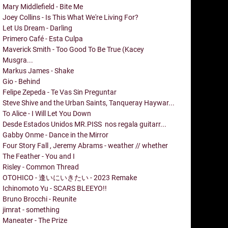
Mary Middlefield - Bite Me
Joey Collins - Is This What We're Living For?
Let Us Dream - Darling
Primero Café - Esta Culpa
Maverick Smith - Too Good To Be True (Kacey
Musgra...
Markus James - Shake
Gio - Behind
Felipe Zepeda - Te Vas Sin Preguntar
Steve Shive and the Urban Saints, Tanqueray Haywar...
To Alice - I Will Let You Down
Desde Estados Unidos MR.PISS nos regala guitarr...
Gabby Onme - Dance in the Mirror
Four Story Fall , Jeremy Abrams - weather // whether
The Feather - You and I
Risley - Common Thread
OTOHICO - 逢いにいきたい - 2023 Remake
Ichinomoto Yu - SCARS BLEEYO!!
Bruno Brocchi - Reunite
jimrat - something
Maneater - The Prize