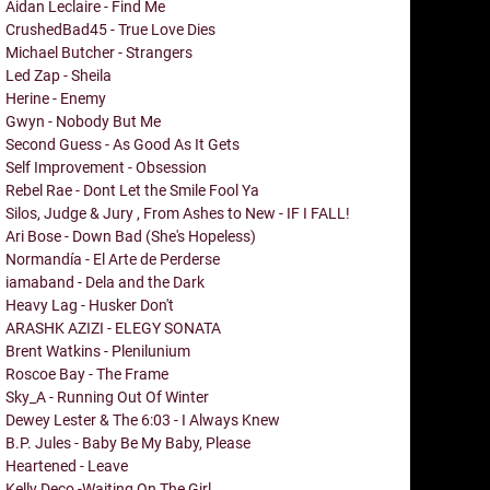
Aidan Leclaire - Find Me
CrushedBad45 - True Love Dies
Michael Butcher - Strangers
Led Zap - Sheila
Herine - Enemy
Gwyn - Nobody But Me
Second Guess - As Good As It Gets
Self Improvement - Obsession
Rebel Rae - Dont Let the Smile Fool Ya
Silos, Judge & Jury , From Ashes to New - IF I FALL!
Ari Bose - Down Bad (She's Hopeless)
Normandía - El Arte de Perderse
iamaband - Dela and the Dark
Heavy Lag - Husker Don't
ARASHK AZIZI - ELEGY SONATA
Brent Watkins - Plenilunium
Roscoe Bay - The Frame
Sky_A - Running Out Of Winter
Dewey Lester & The 6:03 - I Always Knew
B.P. Jules - Baby Be My Baby, Please
Heartened - Leave
Kelly Deco -Waiting On The Girl