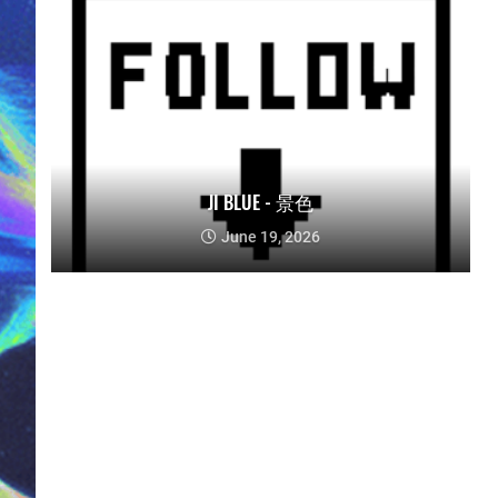
JI BLUE - 景色
June 19, 2026