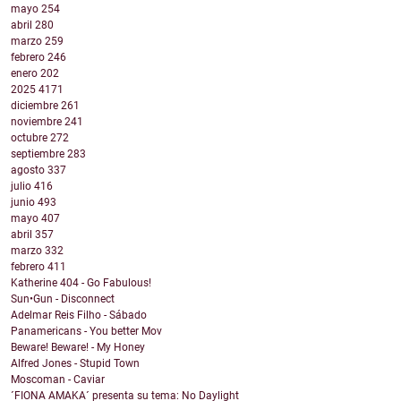
mayo
254
abril
280
marzo
259
febrero
246
enero
202
2025
4171
diciembre
261
noviembre
241
octubre
272
septiembre
283
agosto
337
julio
416
junio
493
mayo
407
abril
357
marzo
332
febrero
411
Katherine 404 - Go Fabulous!
Sun•Gun - Disconnect
Adelmar Reis Filho - Sábado
Panamericans - You better Mov
Beware! Beware! - My Honey
Alfred Jones - Stupid Town
Moscoman - Caviar
´FIONA AMAKA´ presenta su tema: No Daylight