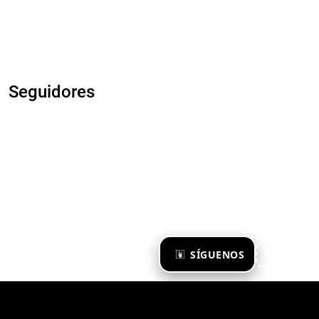
Seguidores
×
SÍGUENOS
Ya te sigo