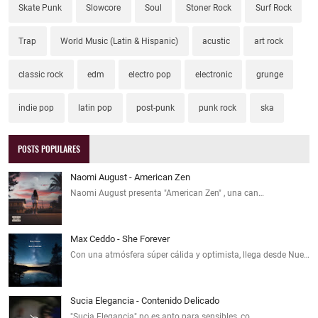
Skate Punk
Slowcore
Soul
Stoner Rock
Surf Rock
Trap
World Music (Latin & Hispanic)
acustic
art rock
classic rock
edm
electro pop
electronic
grunge
indie pop
latin pop
post-punk
punk rock
ska
POSTS POPULARES
Naomi August - American Zen
Naomi August presenta "American Zen" , una can…
Max Ceddo - She Forever
Con una atmósfera súper cálida y optimista, llega desde Nue…
Sucia Elegancia - Contenido Delicado
"Sucia Elegancia" no es apto para sensibles, co…