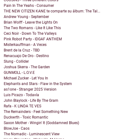
COUSINS - Three Different Colors
Pain In The Yeahs - Consumer
THE NEW CITIZEN KANE te comparte su álbum: The Tal...
Andrew Young - September
Brian Wolff - Leave the Lights On
The Two Romans - Like It Like This
Ceci Noir - Down To The Valleys
Pink Robot Party - IDGAF ANTHEM
Misterkauffman - A Veces
Brent de la Cruz - TBD
Renacuajo De Oro - Destino
Slung - Collider
Joshua Skerra - The Garden
GUNMOLL - L.O.V.E
Michael Zucker - Let You In
Elephants and Stars - Flaw in the System
as1one - Stranger 2025 Version
Luis Picazo - Todavía
John Blaylock - Life By The Gram
Rafa - K LINDA TE VES
The Remainders - Feel Something New
Duckwrth - Toxic Romantic
Saxon Mother - Wingin' It (Goddamned Blues)
BlowJoe - Caos
The Nomadic - Luminescent View