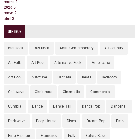
marzo
3
2020
5
mayo
2
abril
3
GÉNEROS
80s Rock
90s Rock
Adult Contemporary
Alt Country
Alt Folk
Alt Pop
Alternative Rock
Americana
Art Pop
Autotune
Bachata
Beats
Bedroom
Chillwave
Christmas
Cinematic
Commercial
Cumbia
Dance
Dance Hall
Dance Pop
Dancehall
Dark wave
Deep House
Disco
Dream Pop
Emo
Emo Hip-hop
Flamenco
Folk
Future Bass