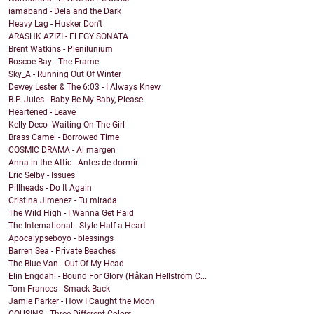
iamaband - Dela and the Dark
Heavy Lag - Husker Don't
ARASHK AZIZI - ELEGY SONATA
Brent Watkins - Plenilunium
Roscoe Bay - The Frame
Sky_A - Running Out Of Winter
Dewey Lester & The 6:03 - I Always Knew
B.P. Jules - Baby Be My Baby, Please
Heartened - Leave
Kelly Deco -Waiting On The Girl
Brass Camel - Borrowed Time
COSMIC DRAMA - Al margen
Anna in the Attic - Antes de dormir
Eric Selby - Issues
Pillheads - Do It Again
Cristina Jimenez - Tu mirada
The Wild High - I Wanna Get Paid
The International - Style Half a Heart
Apocalypseboyo - blessings
Barren Sea - Private Beaches
The Blue Van - Out Of My Head
Elin Engdahl - Bound For Glory (Håkan Hellström C...
Tom Frances - Smack Back
Jamie Parker - How I Caught the Moon