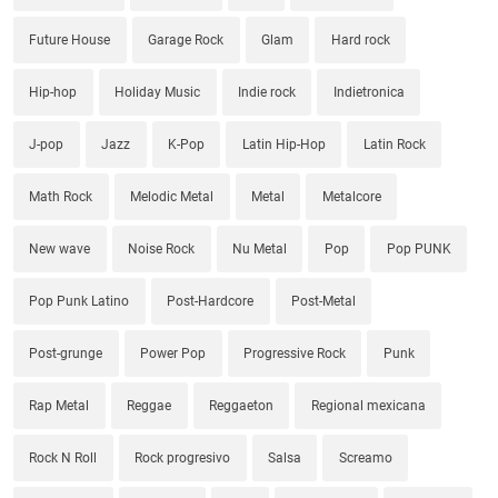
Future House
Garage Rock
Glam
Hard rock
Hip-hop
Holiday Music
Indie rock
Indietronica
J-pop
Jazz
K-Pop
Latin Hip-Hop
Latin Rock
Math Rock
Melodic Metal
Metal
Metalcore
New wave
Noise Rock
Nu Metal
Pop
Pop PUNK
Pop Punk Latino
Post-Hardcore
Post-Metal
Post-grunge
Power Pop
Progressive Rock
Punk
Rap Metal
Reggae
Reggaeton
Regional mexicana
Rock N Roll
Rock progresivo
Salsa
Screamo