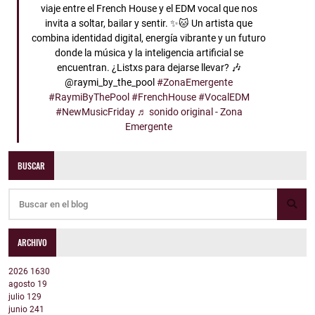
viaje entre el French House y el EDM vocal que nos
invita a soltar, bailar y sentir. ✨🐱 Un artista que
combina identidad digital, energía vibrante y un futuro
donde la música y la inteligencia artificial se
encuentran. ¿Listxs para dejarse llevar? 🎶
@raymi_by_the_pool
#ZonaEmergente
#RaymiByThePool
#FrenchHouse
#VocalEDM
#NewMusicFriday
♬ sonido original - Zona
Emergente
BUSCAR
ARCHIVO
2026
1630
agosto
19
julio
129
junio
241