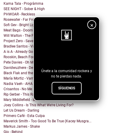
Kama Tala - Progràmma
SEE NIGHT - Sober & High
PHWOAR - Reckless
Rosewater - Far From Home
×
Sofi Gev - Bright Light Shining
Meat Bags - Doom
Will Walton - The Fine Line
Project Zero - Save the Date
Bradlee Santos - Violent Kiss
A is A - Already Gone
¡Sigue nuestro
Rooskin, Beach For Tiger - Forever This Way
blog!
Pete Davies - Oh My God
Davidwuzhere - Deuces
Únete a la comunidad rockera y
Black Flak and the Nightmare Fighters - Depthlight
no te pierdas nada.
María Mortiz - Vampiro
Nadia Vaeh - AHA
SÍGUENOS
Crisantos - No Me Digas C****n
Rip Gerber - This Ranch Is My Church
Mary Middlefield - Bite Me
Joey Collins - Is This What We're Living For?
Let Us Dream - Darling
Primero Café - Esta Culpa
Maverick Smith - Too Good To Be True (Kacey Musgra...
Markus James - Shake
Gio - Behind