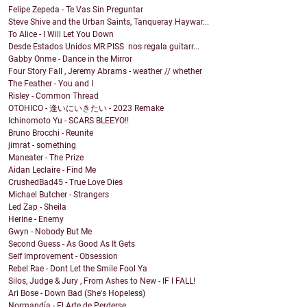
Felipe Zepeda - Te Vas Sin Preguntar
Steve Shive and the Urban Saints, Tanqueray Haywar...
To Alice - I Will Let You Down
Desde Estados Unidos MR.PISS nos regala guitarr...
Gabby Onme - Dance in the Mirror
Four Story Fall , Jeremy Abrams - weather // whether
The Feather - You and I
Risley - Common Thread
OTOHICO - 逢いにいきたい - 2023 Remake
Ichinomoto Yu - SCARS BLEEYO!!
Bruno Brocchi - Reunite
jimrat - something
Maneater - The Prize
Aidan Leclaire - Find Me
CrushedBad45 - True Love Dies
Michael Butcher - Strangers
Led Zap - Sheila
Herine - Enemy
Gwyn - Nobody But Me
Second Guess - As Good As It Gets
Self Improvement - Obsession
Rebel Rae - Dont Let the Smile Fool Ya
Silos, Judge & Jury , From Ashes to New - IF I FALL!
Ari Bose - Down Bad (She's Hopeless)
Normandía - El Arte de Perderse