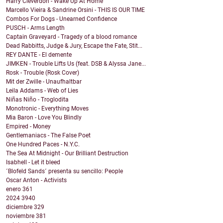
Harry Cleverdon - Wake Up At Home
Marcello Vieira & Sandrine Orsini - THIS IS OUR TIME
Combos For Dogs - Unearned Confidence
PUSCH - Arms Length
Captain Graveyard - Tragedy of a blood romance
Dead Rabbitts, Judge & Jury, Escape the Fate, Stit...
REY DANTE - El demente
JIMKEN - Trouble Lifts Us (feat. DSB & Alyssa Jane...
Rosk - Trouble (Rosk Cover)
Mit der Zwille - Unaufhaltbar
Leila Addams - Web of Lies
Niñas Niño - Troglodita
Monotronic - Everything Moves
Mia Baron - Love You Blindly
Empired - Money
Gentlemaniacs - The False Poet
One Hundred Paces - N.Y.C.
The Sea At Midnight - Our Brilliant Destruction
Isabhell - Let it bleed
´Blofeld Sands´ presenta su sencillo: People
Oscar Anton - Activists
enero
361
2024
3940
diciembre
329
noviembre
381