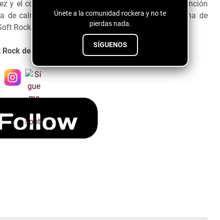
ez y el coro no saldrá de tu mente,
Stargirl
es una canción
Únete a la comunidad rockera y no te
a de calma a guitarras distorsionadas y baterías llena de
pierdas nada.
Soft Rock.
SÍGUENOS
t Rock de Erebus es alucinante.