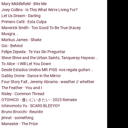
Mary Middlefield - Bite Me
Joey Collins - Is This What We're Living For?
Let Us Dream - Darling
Primero Café - Esta Culpa
Maverick Smith - Too Good To Be True (Kacey
Musgra...
Markus James - Shake
Gio - Behind
Felipe Zepeda - Te Vas Sin Preguntar
Steve Shive and the Urban Saints, Tanqueray Haywar...
To Alice - I Will Let You Down
Desde Estados Unidos MR.PISS nos regala guitarr...
Gabby Onme - Dance in the Mirror
Four Story Fall , Jeremy Abrams - weather // whether
The Feather - You and I
Risley - Common Thread
OTOHICO - 逢いにいきたい - 2023 Remake
Ichinomoto Yu - SCARS BLEEYO!!
Bruno Brocchi - Reunite
jimrat - something
Maneater - The Prize