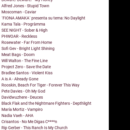
Alfred Jones - Stupid Town
Moscoman - Caviar
´FIONA AMAKA´ presenta su tema: No Daylight
Kama Tala - Progràmma
SEE NIGHT - Sober & High
PHWOAR - Reckless
Rosewater - Far From Home
Sofi Gev - Bright Light Shining
Meat Bags - Doom
Will Walton - The Fine Line
Project Zero - Save the Date
Bradlee Santos - Violent Kiss
A is A - Already Gone
Rooskin, Beach For Tiger - Forever This Way
Pete Davies - Oh My God
Davidwuzhere - Deuces
Black Flak and the Nightmare Fighters - Depthlight
María Mortiz - Vampiro
Nadia Vaeh - AHA
Crisantos - No Me Digas C****n
Rip Gerber - This Ranch Is My Church