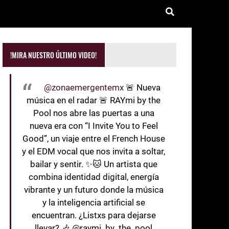
!MIRA NUESTRO ÚLTIMO VIDEO!
@zonaemergentemx
🚨 Nueva
música en el radar 🚨 RAYmi by the
Pool nos abre las puertas a una
nueva era con “I Invite You to Feel
Good”, un viaje entre el French House
y el EDM vocal que nos invita a soltar,
bailar y sentir. ✨🐱 Un artista que
combina identidad digital, energía
vibrante y un futuro donde la música
y la inteligencia artificial se
encuentran. ¿Listxs para dejarse
llevar? 🎶 @raymi_by_the_pool