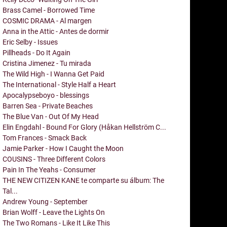
Brass Camel - Borrowed Time
COSMIC DRAMA - Al margen
Anna in the Attic - Antes de dormir
Eric Selby - Issues
Pillheads - Do It Again
Cristina Jimenez - Tu mirada
The Wild High - I Wanna Get Paid
The International - Style Half a Heart
Apocalypseboyo - blessings
Barren Sea - Private Beaches
The Blue Van - Out Of My Head
Elin Engdahl - Bound For Glory (Håkan Hellström C...
Tom Frances - Smack Back
Jamie Parker - How I Caught the Moon
COUSINS - Three Different Colors
Pain In The Yeahs - Consumer
THE NEW CITIZEN KANE te comparte su álbum: The
Tal...
Andrew Young - September
Brian Wolff - Leave the Lights On
The Two Romans - Like It Like This