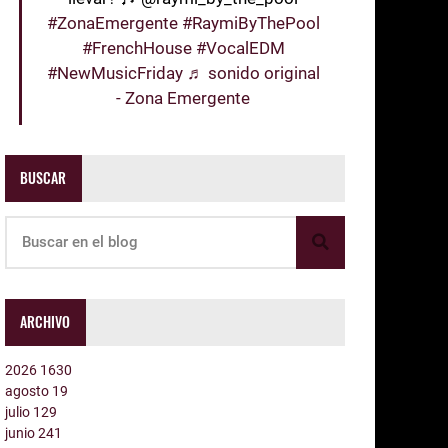
#ZonaEmergente
#RaymiByThePool
#FrenchHouse
#VocalEDM
#NewMusicFriday
♬ sonido original
- Zona Emergente
BUSCAR
ARCHIVO
2026
1630
agosto
19
julio
129
junio
241