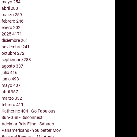
mayo
254
abril
280
marzo
259
febrero
246
enero
202
2025
4171
diciembre
261
noviembre
241
octubre
272
septiembre
283
agosto
337
julio
416
junio
493
mayo
407
abril
357
marzo
332
febrero
411
Katherine 404 - Go Fabulous!
Sun•Gun - Disconnect
Adelmar Reis Filho - Sábado
Panamericans - You better Mov
Beware! Beware! - My Honey