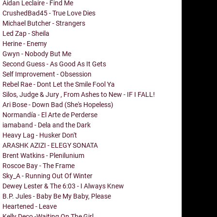
Aidan Leclaire - Find Me
CrushedBad45 - True Love Dies
Michael Butcher - Strangers
Led Zap - Sheila
Herine - Enemy
Gwyn - Nobody But Me
Second Guess - As Good As It Gets
Self Improvement - Obsession
Rebel Rae - Dont Let the Smile Fool Ya
Silos, Judge & Jury , From Ashes to New - IF I FALL!
Ari Bose - Down Bad (She's Hopeless)
Normandía - El Arte de Perderse
iamaband - Dela and the Dark
Heavy Lag - Husker Don't
ARASHK AZIZI - ELEGY SONATA
Brent Watkins - Plenilunium
Roscoe Bay - The Frame
Sky_A - Running Out Of Winter
Dewey Lester & The 6:03 - I Always Knew
B.P. Jules - Baby Be My Baby, Please
Heartened - Leave
Kelly Deco -Waiting On The Girl