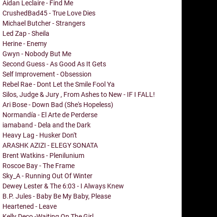
Aidan Leclaire - Find Me
CrushedBad45 - True Love Dies
Michael Butcher - Strangers
Led Zap - Sheila
Herine - Enemy
Gwyn - Nobody But Me
Second Guess - As Good As It Gets
Self Improvement - Obsession
Rebel Rae - Dont Let the Smile Fool Ya
Silos, Judge & Jury , From Ashes to New - IF I FALL!
Ari Bose - Down Bad (She's Hopeless)
Normandía - El Arte de Perderse
iamaband - Dela and the Dark
Heavy Lag - Husker Don't
ARASHK AZIZI - ELEGY SONATA
Brent Watkins - Plenilunium
Roscoe Bay - The Frame
Sky_A - Running Out Of Winter
Dewey Lester & The 6:03 - I Always Knew
B.P. Jules - Baby Be My Baby, Please
Heartened - Leave
Kelly Deco -Waiting On The Girl