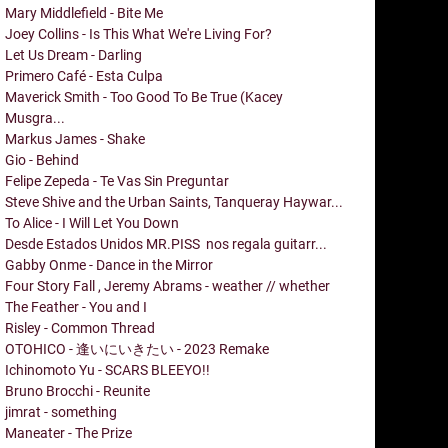
Mary Middlefield - Bite Me
Joey Collins - Is This What We're Living For?
Let Us Dream - Darling
Primero Café - Esta Culpa
Maverick Smith - Too Good To Be True (Kacey
Musgra...
Markus James - Shake
Gio - Behind
Felipe Zepeda - Te Vas Sin Preguntar
Steve Shive and the Urban Saints, Tanqueray Haywar...
To Alice - I Will Let You Down
Desde Estados Unidos MR.PISS nos regala guitarr...
Gabby Onme - Dance in the Mirror
Four Story Fall , Jeremy Abrams - weather // whether
The Feather - You and I
Risley - Common Thread
OTOHICO - 逢いにいきたい - 2023 Remake
Ichinomoto Yu - SCARS BLEEYO!!
Bruno Brocchi - Reunite
jimrat - something
Maneater - The Prize