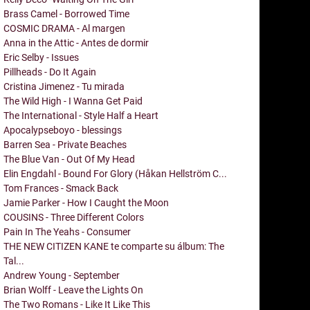
Brass Camel - Borrowed Time
COSMIC DRAMA - Al margen
Anna in the Attic - Antes de dormir
Eric Selby - Issues
Pillheads - Do It Again
Cristina Jimenez - Tu mirada
The Wild High - I Wanna Get Paid
The International - Style Half a Heart
Apocalypseboyo - blessings
Barren Sea - Private Beaches
The Blue Van - Out Of My Head
Elin Engdahl - Bound For Glory (Håkan Hellström C...
Tom Frances - Smack Back
Jamie Parker - How I Caught the Moon
COUSINS - Three Different Colors
Pain In The Yeahs - Consumer
THE NEW CITIZEN KANE te comparte su álbum: The
Tal...
Andrew Young - September
Brian Wolff - Leave the Lights On
The Two Romans - Like It Like This