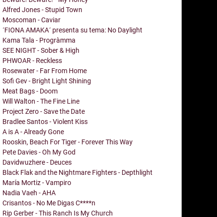
Alfred Jones - Stupid Town
Moscoman - Caviar
´FIONA AMAKA´ presenta su tema: No Daylight
Kama Tala - Progràmma
SEE NIGHT - Sober & High
PHWOAR - Reckless
Rosewater - Far From Home
Sofi Gev - Bright Light Shining
Meat Bags - Doom
Will Walton - The Fine Line
Project Zero - Save the Date
Bradlee Santos - Violent Kiss
A is A - Already Gone
Rooskin, Beach For Tiger - Forever This Way
Pete Davies - Oh My God
Davidwuzhere - Deuces
Black Flak and the Nightmare Fighters - Depthlight
María Mortiz - Vampiro
Nadia Vaeh - AHA
Crisantos - No Me Digas C****n
Rip Gerber - This Ranch Is My Church