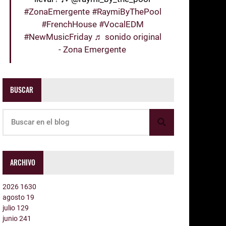
#ZonaEmergente
#RaymiByThePool
#FrenchHouse
#VocalEDM
#NewMusicFriday
♬ sonido original
- Zona Emergente
BUSCAR
ARCHIVO
2026
1630
agosto
19
julio
129
junio
241