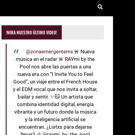
!MIRA NUESTRO ÚLTIMO VIDEO!
@zonaemergentemx
🚨 Nueva
música en el radar 🚨 RAYmi by the
Pool nos abre las puertas a una
nueva era con “I Invite You to Feel
Good”, un viaje entre el French House
y el EDM vocal que nos invita a soltar,
bailar y sentir. ✨🐱 Un artista que
combina identidad digital, energía
vibrante y un futuro donde la música
y la inteligencia artificial se
encuentran. ¿Listxs para dejarse
llevar? 🎶 @raymi_by_the_pool