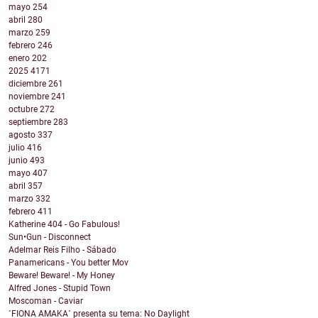
mayo
254
abril
280
marzo
259
febrero
246
enero
202
2025
4171
diciembre
261
noviembre
241
octubre
272
septiembre
283
agosto
337
julio
416
junio
493
mayo
407
abril
357
marzo
332
febrero
411
Katherine 404 - Go Fabulous!
Sun•Gun - Disconnect
Adelmar Reis Filho - Sábado
Panamericans - You better Mov
Beware! Beware! - My Honey
Alfred Jones - Stupid Town
Moscoman - Caviar
´FIONA AMAKA´ presenta su tema: No Daylight