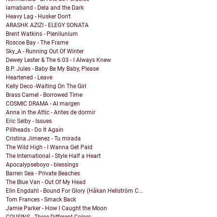
iamaband - Dela and the Dark
Heavy Lag - Husker Don't
ARASHK AZIZI - ELEGY SONATA
Brent Watkins - Plenilunium
Roscoe Bay - The Frame
Sky_A - Running Out Of Winter
Dewey Lester & The 6:03 - I Always Knew
B.P. Jules - Baby Be My Baby, Please
Heartened - Leave
Kelly Deco -Waiting On The Girl
Brass Camel - Borrowed Time
COSMIC DRAMA - Al margen
Anna in the Attic - Antes de dormir
Eric Selby - Issues
Pillheads - Do It Again
Cristina Jimenez - Tu mirada
The Wild High - I Wanna Get Paid
The International - Style Half a Heart
Apocalypseboyo - blessings
Barren Sea - Private Beaches
The Blue Van - Out Of My Head
Elin Engdahl - Bound For Glory (Håkan Hellström C...
Tom Frances - Smack Back
Jamie Parker - How I Caught the Moon