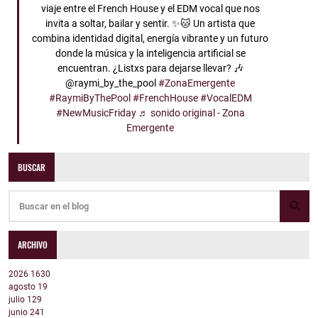
viaje entre el French House y el EDM vocal que nos
invita a soltar, bailar y sentir. ✨🐱 Un artista que
combina identidad digital, energía vibrante y un futuro
donde la música y la inteligencia artificial se
encuentran. ¿Listxs para dejarse llevar? 🎶
@raymi_by_the_pool
#ZonaEmergente
#RaymiByThePool
#FrenchHouse
#VocalEDM
#NewMusicFriday
♬ sonido original - Zona
Emergente
BUSCAR
ARCHIVO
2026
1630
agosto
19
julio
129
junio
241