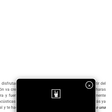
disfrutar de un gran solo de guitarra que suena a partir del
×
ón va creciendo instrumentalmente y sentirás y escucharas
ra y fuerte, un sintetizador que acompaña melódicamente
acústicas como distorsionadas con riffs que no olvidarás ya
al y te hacen sentir con mucha fuerza la canción
Apago una
¡Sigue nuestro blog!