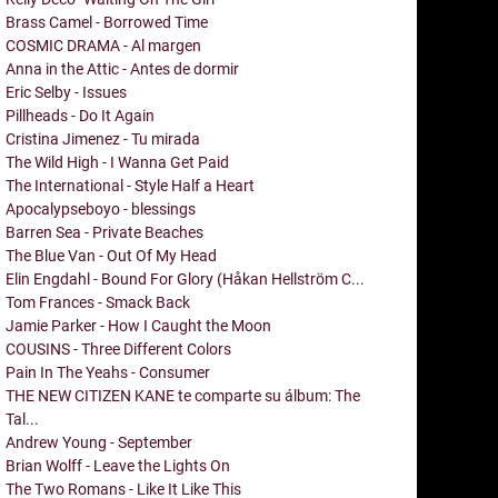
Brass Camel - Borrowed Time
COSMIC DRAMA - Al margen
Anna in the Attic - Antes de dormir
Eric Selby - Issues
Pillheads - Do It Again
Cristina Jimenez - Tu mirada
The Wild High - I Wanna Get Paid
The International - Style Half a Heart
Apocalypseboyo - blessings
Barren Sea - Private Beaches
The Blue Van - Out Of My Head
Elin Engdahl - Bound For Glory (Håkan Hellström C...
Tom Frances - Smack Back
Jamie Parker - How I Caught the Moon
COUSINS - Three Different Colors
Pain In The Yeahs - Consumer
THE NEW CITIZEN KANE te comparte su álbum: The
Tal...
Andrew Young - September
Brian Wolff - Leave the Lights On
The Two Romans - Like It Like This