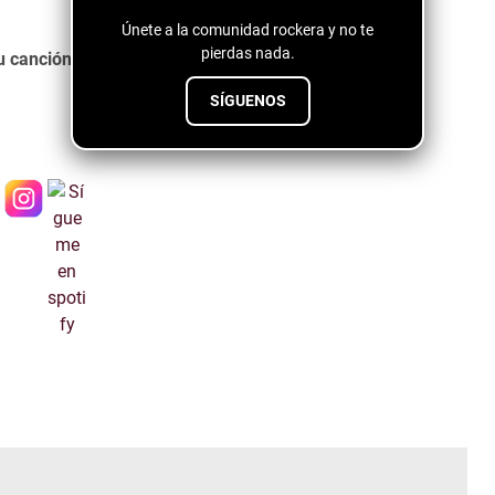
Únete a la comunidad rockera y no te
pierdas nada.
u canción Apago una luz y te encantará.
SÍGUENOS