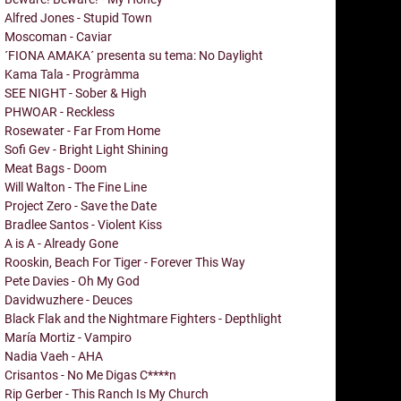
Alfred Jones - Stupid Town
Moscoman - Caviar
´FIONA AMAKA´ presenta su tema: No Daylight
Kama Tala - Progràmma
SEE NIGHT - Sober & High
PHWOAR - Reckless
Rosewater - Far From Home
Sofi Gev - Bright Light Shining
Meat Bags - Doom
Will Walton - The Fine Line
Project Zero - Save the Date
Bradlee Santos - Violent Kiss
A is A - Already Gone
Rooskin, Beach For Tiger - Forever This Way
Pete Davies - Oh My God
Davidwuzhere - Deuces
Black Flak and the Nightmare Fighters - Depthlight
María Mortiz - Vampiro
Nadia Vaeh - AHA
Crisantos - No Me Digas C****n
Rip Gerber - This Ranch Is My Church