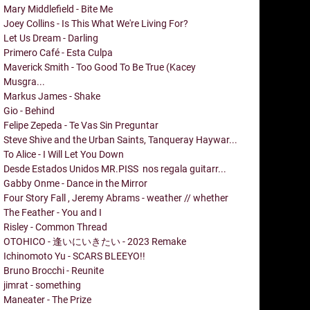
Mary Middlefield - Bite Me
Joey Collins - Is This What We're Living For?
Let Us Dream - Darling
Primero Café - Esta Culpa
Maverick Smith - Too Good To Be True (Kacey
Musgra...
Markus James - Shake
Gio - Behind
Felipe Zepeda - Te Vas Sin Preguntar
Steve Shive and the Urban Saints, Tanqueray Haywar...
To Alice - I Will Let You Down
Desde Estados Unidos MR.PISS nos regala guitarr...
Gabby Onme - Dance in the Mirror
Four Story Fall , Jeremy Abrams - weather // whether
The Feather - You and I
Risley - Common Thread
OTOHICO - 逢いにいきたい - 2023 Remake
Ichinomoto Yu - SCARS BLEEYO!!
Bruno Brocchi - Reunite
jimrat - something
Maneater - The Prize