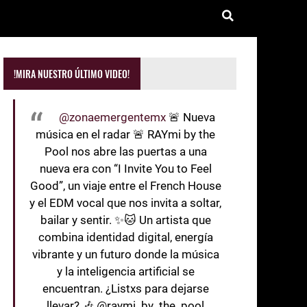
!MIRA NUESTRO ÚLTIMO VIDEO!
@zonaemergentemx
🚨 Nueva
música en el radar 🚨 RAYmi by the
Pool nos abre las puertas a una
nueva era con “I Invite You to Feel
Good”, un viaje entre el French House
y el EDM vocal que nos invita a soltar,
bailar y sentir. ✨🐱 Un artista que
combina identidad digital, energía
vibrante y un futuro donde la música
y la inteligencia artificial se
encuentran. ¿Listxs para dejarse
llevar? 🎶 @raymi_by_the_pool