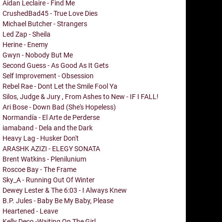
Aidan Leclaire - Find Me
CrushedBad45 - True Love Dies
Michael Butcher - Strangers
Led Zap - Sheila
Herine - Enemy
Gwyn - Nobody But Me
Second Guess - As Good As It Gets
Self Improvement - Obsession
Rebel Rae - Dont Let the Smile Fool Ya
Silos, Judge & Jury , From Ashes to New - IF I FALL!
Ari Bose - Down Bad (She's Hopeless)
Normandía - El Arte de Perderse
iamaband - Dela and the Dark
Heavy Lag - Husker Don't
ARASHK AZIZI - ELEGY SONATA
Brent Watkins - Plenilunium
Roscoe Bay - The Frame
Sky_A - Running Out Of Winter
Dewey Lester & The 6:03 - I Always Knew
B.P. Jules - Baby Be My Baby, Please
Heartened - Leave
Kelly Deco -Waiting On The Girl