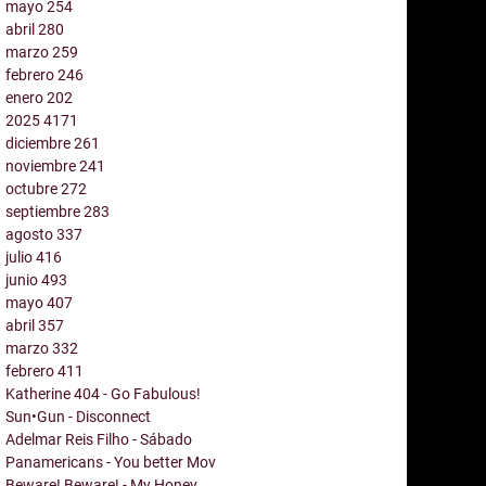
mayo
254
abril
280
marzo
259
febrero
246
enero
202
2025
4171
diciembre
261
noviembre
241
octubre
272
septiembre
283
agosto
337
julio
416
junio
493
mayo
407
abril
357
marzo
332
febrero
411
Katherine 404 - Go Fabulous!
Sun•Gun - Disconnect
Adelmar Reis Filho - Sábado
Panamericans - You better Mov
Beware! Beware! - My Honey