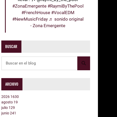
#ZonaEmergente
#RaymiByThePool
#FrenchHouse
#VocalEDM
#NewMusicFriday
♬ sonido original
- Zona Emergente
BUSCAR
ARCHIVO
2026
1630
agosto
19
julio
129
junio
241