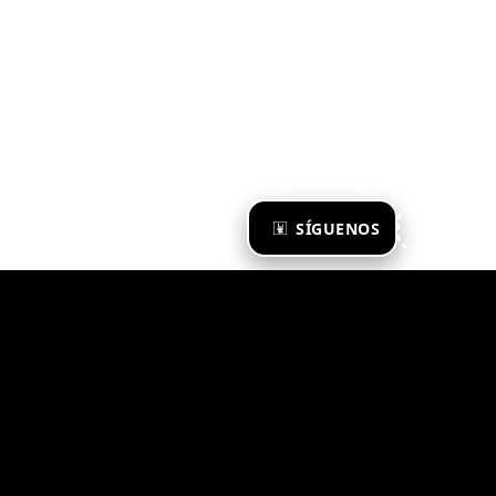
×
SÍGUENOS
Ya te sigo
Zona Emergente 2023
© ZONA EMERGENTE
TODOS LOS DERECHOS RESERVADOS