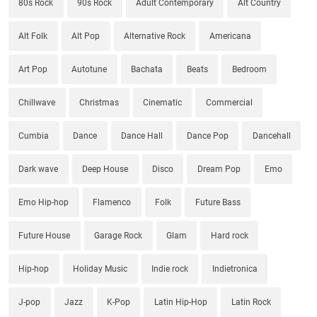
80s Rock
90s Rock
Adult Contemporary
Alt Country
Alt Folk
Alt Pop
Alternative Rock
Americana
Art Pop
Autotune
Bachata
Beats
Bedroom
Chillwave
Christmas
Cinematic
Commercial
Cumbia
Dance
Dance Hall
Dance Pop
Dancehall
Dark wave
Deep House
Disco
Dream Pop
Emo
Emo Hip-hop
Flamenco
Folk
Future Bass
Future House
Garage Rock
Glam
Hard rock
Hip-hop
Holiday Music
Indie rock
Indietronica
J-pop
Jazz
K-Pop
Latin Hip-Hop
Latin Rock