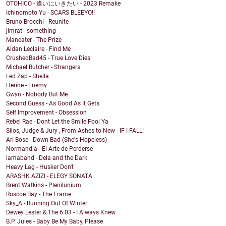
OTOHICO - 逢いにいきたい - 2023 Remake
Ichinomoto Yu - SCARS BLEEYO!!
Bruno Brocchi - Reunite
jimrat - something
Maneater - The Prize
Aidan Leclaire - Find Me
CrushedBad45 - True Love Dies
Michael Butcher - Strangers
Led Zap - Sheila
Herine - Enemy
Gwyn - Nobody But Me
Second Guess - As Good As It Gets
Self Improvement - Obsession
Rebel Rae - Dont Let the Smile Fool Ya
Silos, Judge & Jury , From Ashes to New - IF I FALL!
Ari Bose - Down Bad (She's Hopeless)
Normandía - El Arte de Perderse
iamaband - Dela and the Dark
Heavy Lag - Husker Don't
ARASHK AZIZI - ELEGY SONATA
Brent Watkins - Plenilunium
Roscoe Bay - The Frame
Sky_A - Running Out Of Winter
Dewey Lester & The 6:03 - I Always Knew
B.P. Jules - Baby Be My Baby, Please