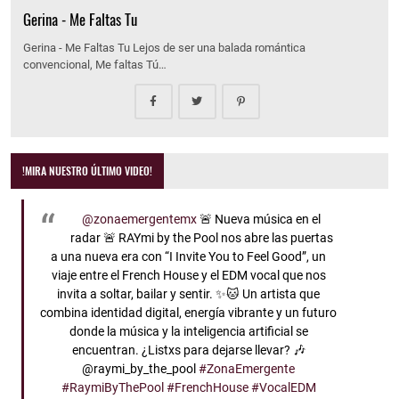
Gerina - Me Faltas Tu
Gerina - Me Faltas Tu Lejos de ser una balada romántica
convencional, Me faltas Tú…
!MIRA NUESTRO ÚLTIMO VIDEO!
@zonaemergentemx
🚨 Nueva música en el
radar 🚨 RAYmi by the Pool nos abre las puertas
a una nueva era con “I Invite You to Feel Good”, un
viaje entre el French House y el EDM vocal que nos
invita a soltar, bailar y sentir. ✨🐱 Un artista que
combina identidad digital, energía vibrante y un futuro
donde la música y la inteligencia artificial se
encuentran. ¿Listxs para dejarse llevar? 🎶
@raymi_by_the_pool
#ZonaEmergente
#RaymiByThePool
#FrenchHouse
#VocalEDM