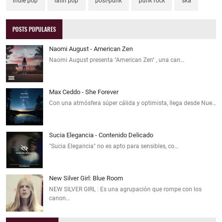
indie pop
latin pop
post-punk
punk rock
ska
POSTS POPULARES
Naomi August - American Zen
Naomi August presenta "American Zen" , una can…
Max Ceddo - She Forever
Con una atmósfera súper cálida y optimista, llega desde Nue…
Sucia Elegancia - Contenido Delicado
"Sucia Elegancia" no es apto para sensibles, co…
New Silver Girl: Blue Room
NEW SILVER GIRL : Es una agrupación que rompe con los
canon…