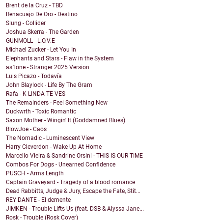
Brent de la Cruz - TBD
Renacuajo De Oro - Destino
Slung - Collider
Joshua Skerra - The Garden
GUNMOLL - L.O.V.E
Michael Zucker - Let You In
Elephants and Stars - Flaw in the System
as1one - Stranger 2025 Version
Luis Picazo - Todavía
John Blaylock - Life By The Gram
Rafa - K LINDA TE VES
The Remainders - Feel Something New
Duckwrth - Toxic Romantic
Saxon Mother - Wingin' It (Goddamned Blues)
BlowJoe - Caos
The Nomadic - Luminescent View
Harry Cleverdon - Wake Up At Home
Marcello Vieira & Sandrine Orsini - THIS IS OUR TIME
Combos For Dogs - Unearned Confidence
PUSCH - Arms Length
Captain Graveyard - Tragedy of a blood romance
Dead Rabbitts, Judge & Jury, Escape the Fate, Stit...
REY DANTE - El demente
JIMKEN - Trouble Lifts Us (feat. DSB & Alyssa Jane...
Rosk - Trouble (Rosk Cover)