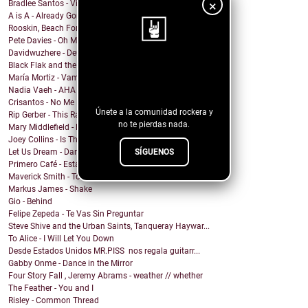
×
Bradlee Santos - Violent Kiss
A is A - Already Gone
Rooskin, Beach For Tiger - Forever This Way
Pete Davies - Oh My God
Davidwuzhere - Deuces
Black Flak and the Nightmare Fighters - Depthlight
¡Sigue nuestro
María Mortiz - Vampiro
blog!
Nadia Vaeh - AHA
Crisantos - No Me Digas C****n
Únete a la comunidad rockera y
Rip Gerber - This Ranch Is My Church
no te pierdas nada.
Mary Middlefield - Bite Me
Joey Collins - Is This What We're Living For?
SÍGUENOS
Let Us Dream - Darling
Primero Café - Esta Culpa
Maverick Smith - Too Good To Be True (Kacey Musgra...
Markus James - Shake
Gio - Behind
Felipe Zepeda - Te Vas Sin Preguntar
Steve Shive and the Urban Saints, Tanqueray Haywar...
To Alice - I Will Let You Down
Desde Estados Unidos MR.PISS nos regala guitarr...
Gabby Onme - Dance in the Mirror
Four Story Fall , Jeremy Abrams - weather // whether
The Feather - You and I
Risley - Common Thread