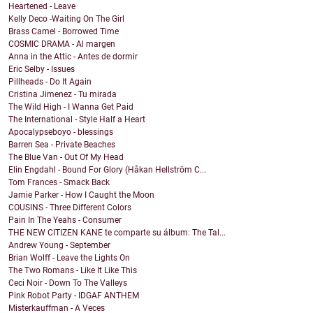
Heartened - Leave
Kelly Deco -Waiting On The Girl
Brass Camel - Borrowed Time
COSMIC DRAMA - Al margen
Anna in the Attic - Antes de dormir
Eric Selby - Issues
Pillheads - Do It Again
Cristina Jimenez - Tu mirada
The Wild High - I Wanna Get Paid
The International - Style Half a Heart
Apocalypseboyo - blessings
Barren Sea - Private Beaches
The Blue Van - Out Of My Head
Elin Engdahl - Bound For Glory (Håkan Hellström C...
Tom Frances - Smack Back
Jamie Parker - How I Caught the Moon
COUSINS - Three Different Colors
Pain In The Yeahs - Consumer
THE NEW CITIZEN KANE te comparte su álbum: The Tal...
Andrew Young - September
Brian Wolff - Leave the Lights On
The Two Romans - Like It Like This
Ceci Noir - Down To The Valleys
Pink Robot Party - IDGAF ANTHEM
Misterkauffman - A Veces