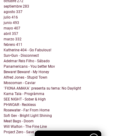
octubre
272
septiembre
283
agosto
337
julio
416
junio
493
mayo
407
abril
357
marzo
332
febrero
411
Katherine 404 - Go Fabulous!
Sun•Gun - Disconnect
Adelmar Reis Filho - Sábado
Panamericans - You better Mov
Beware! Beware! - My Honey
Alfred Jones - Stupid Town
Moscoman - Caviar
´FIONA AMAKA´ presenta su tema: No Daylight
Kama Tala - Progràmma
SEE NIGHT - Sober & High
PHWOAR - Reckless
Rosewater - Far From Home
Sofi Gev - Bright Light Shining
Meat Bags - Doom
Will Walton - The Fine Line
Project Zero - Save the Date