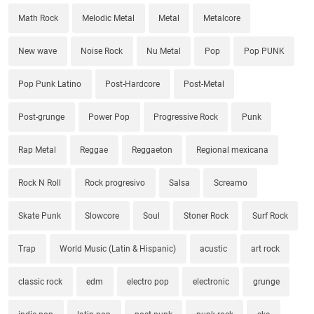
Math Rock
Melodic Metal
Metal
Metalcore
New wave
Noise Rock
Nu Metal
Pop
Pop PUNK
Pop Punk Latino
Post-Hardcore
Post-Metal
Post-grunge
Power Pop
Progressive Rock
Punk
Rap Metal
Reggae
Reggaeton
Regional mexicana
Rock N Roll
Rock progresivo
Salsa
Screamo
Skate Punk
Slowcore
Soul
Stoner Rock
Surf Rock
Trap
World Music (Latin & Hispanic)
acustic
art rock
classic rock
edm
electro pop
electronic
grunge