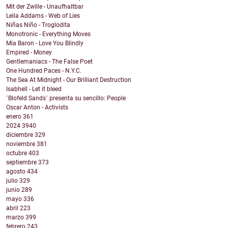
Mit der Zwille - Unaufhaltbar
Leila Addams - Web of Lies
Niñas Niño - Troglodita
Monotronic - Everything Moves
Mia Baron - Love You Blindly
Empired - Money
Gentlemaniacs - The False Poet
One Hundred Paces - N.Y.C.
The Sea At Midnight - Our Brilliant Destruction
Isabhell - Let it bleed
´Blofeld Sands´ presenta su sencillo: People
Oscar Anton - Activists
enero
361
2024
3940
diciembre
329
noviembre
381
octubre
403
septiembre
373
agosto
434
julio
329
junio
289
mayo
336
abril
223
marzo
399
febrero
243