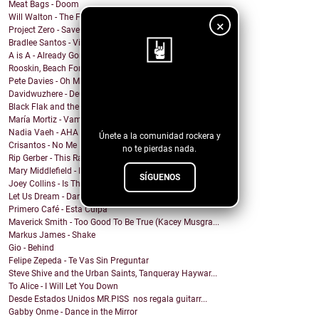
Meat Bags - Doom
Will Walton - The Fine Line
×
Project Zero - Save the Date
Bradlee Santos - Violent Kiss
A is A - Already Gone
Rooskin, Beach For Tiger - Forever This Way
Pete Davies - Oh My God
¡Sigue nuestro
Davidwuzhere - Deuces
Black Flak and the Nightmare Fighters - Depthlight
blog!
María Mortiz - Vampiro
Nadia Vaeh - AHA
Únete a la comunidad rockera y
Crisantos - No Me Digas C****n
no te pierdas nada.
Rip Gerber - This Ranch Is My Church
Mary Middlefield - Bite Me
SÍGUENOS
Joey Collins - Is This What We're Living For?
Let Us Dream - Darling
Primero Café - Esta Culpa
Maverick Smith - Too Good To Be True (Kacey Musgra...
Markus James - Shake
Gio - Behind
Felipe Zepeda - Te Vas Sin Preguntar
Steve Shive and the Urban Saints, Tanqueray Haywar...
To Alice - I Will Let You Down
Desde Estados Unidos MR.PISS nos regala guitarr...
Gabby Onme - Dance in the Mirror