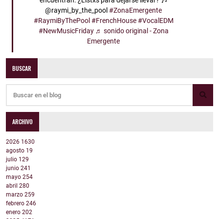
encuentran. ¿Listxs para dejarse llevar? 🎶
@raymi_by_the_pool
#ZonaEmergente
#RaymiByThePool
#FrenchHouse
#VocalEDM
#NewMusicFriday
♬ sonido original - Zona
Emergente
BUSCAR
ARCHIVO
2026
1630
agosto
19
julio
129
junio
241
mayo
254
abril
280
marzo
259
febrero
246
enero
202