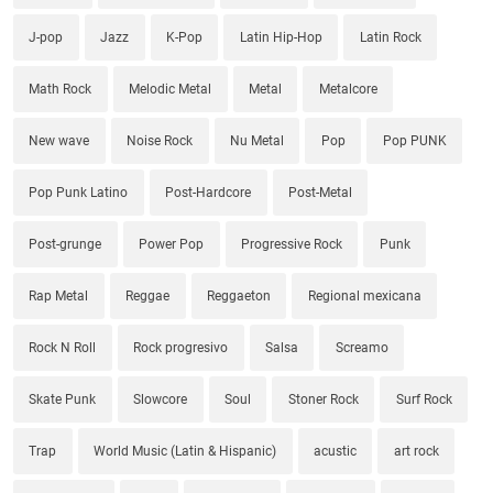
J-pop
Jazz
K-Pop
Latin Hip-Hop
Latin Rock
Math Rock
Melodic Metal
Metal
Metalcore
New wave
Noise Rock
Nu Metal
Pop
Pop PUNK
Pop Punk Latino
Post-Hardcore
Post-Metal
Post-grunge
Power Pop
Progressive Rock
Punk
Rap Metal
Reggae
Reggaeton
Regional mexicana
Rock N Roll
Rock progresivo
Salsa
Screamo
Skate Punk
Slowcore
Soul
Stoner Rock
Surf Rock
Trap
World Music (Latin & Hispanic)
acustic
art rock