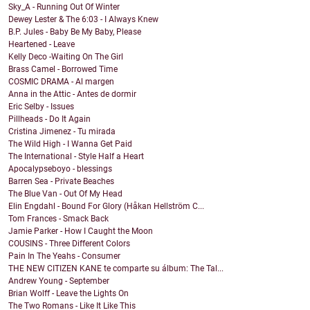
Sky_A - Running Out Of Winter
Dewey Lester & The 6:03 - I Always Knew
B.P. Jules - Baby Be My Baby, Please
Heartened - Leave
Kelly Deco -Waiting On The Girl
Brass Camel - Borrowed Time
COSMIC DRAMA - Al margen
Anna in the Attic - Antes de dormir
Eric Selby - Issues
Pillheads - Do It Again
Cristina Jimenez - Tu mirada
The Wild High - I Wanna Get Paid
The International - Style Half a Heart
Apocalypseboyo - blessings
Barren Sea - Private Beaches
The Blue Van - Out Of My Head
Elin Engdahl - Bound For Glory (Håkan Hellström C...
Tom Frances - Smack Back
Jamie Parker - How I Caught the Moon
COUSINS - Three Different Colors
Pain In The Yeahs - Consumer
THE NEW CITIZEN KANE te comparte su álbum: The Tal...
Andrew Young - September
Brian Wolff - Leave the Lights On
The Two Romans - Like It Like This