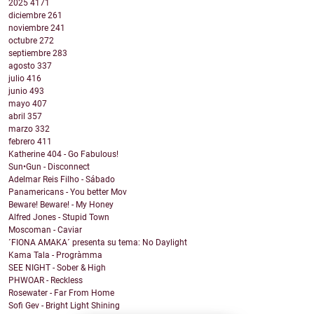
2025
4171
diciembre
261
noviembre
241
octubre
272
septiembre
283
agosto
337
julio
416
junio
493
mayo
407
abril
357
marzo
332
febrero
411
Katherine 404 - Go Fabulous!
Sun•Gun - Disconnect
Adelmar Reis Filho - Sábado
Panamericans - You better Mov
Beware! Beware! - My Honey
Alfred Jones - Stupid Town
Moscoman - Caviar
´FIONA AMAKA´ presenta su tema: No Daylight
Kama Tala - Progràmma
SEE NIGHT - Sober & High
PHWOAR - Reckless
Rosewater - Far From Home
Sofi Gev - Bright Light Shining