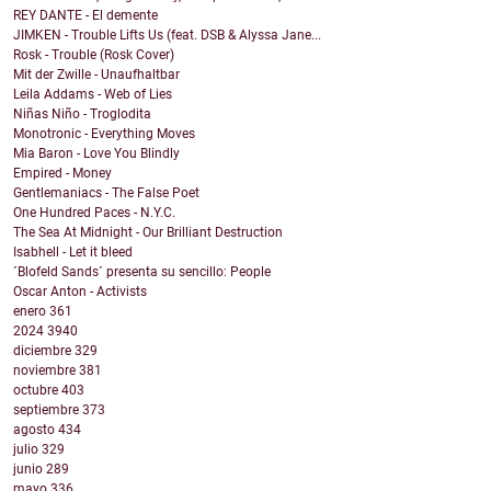
REY DANTE - El demente
JIMKEN - Trouble Lifts Us (feat. DSB & Alyssa Jane...
Rosk - Trouble (Rosk Cover)
Mit der Zwille - Unaufhaltbar
Leila Addams - Web of Lies
Niñas Niño - Troglodita
Monotronic - Everything Moves
Mia Baron - Love You Blindly
Empired - Money
Gentlemaniacs - The False Poet
One Hundred Paces - N.Y.C.
The Sea At Midnight - Our Brilliant Destruction
Isabhell - Let it bleed
´Blofeld Sands´ presenta su sencillo: People
Oscar Anton - Activists
enero
361
2024
3940
diciembre
329
noviembre
381
octubre
403
septiembre
373
agosto
434
julio
329
junio
289
mayo
336