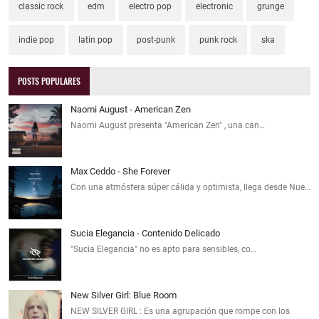
classic rock
edm
electro pop
electronic
grunge
indie pop
latin pop
post-punk
punk rock
ska
POSTS POPULARES
Naomi August - American Zen
Naomi August presenta "American Zen" , una can…
Max Ceddo - She Forever
Con una atmósfera súper cálida y optimista, llega desde Nue…
Sucia Elegancia - Contenido Delicado
"Sucia Elegancia" no es apto para sensibles, co…
New Silver Girl: Blue Room
NEW SILVER GIRL : Es una agrupación que rompe con los