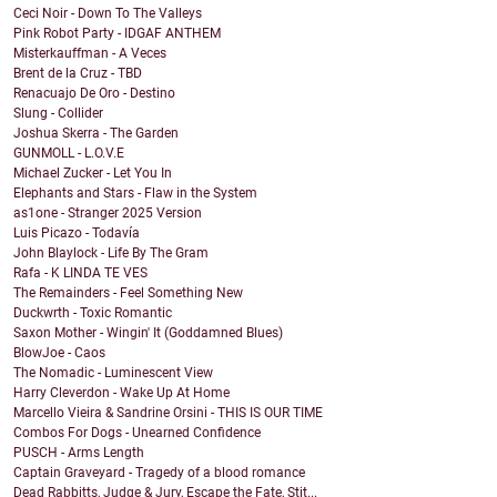
Ceci Noir - Down To The Valleys
Pink Robot Party - IDGAF ANTHEM
Misterkauffman - A Veces
Brent de la Cruz - TBD
Renacuajo De Oro - Destino
Slung - Collider
Joshua Skerra - The Garden
GUNMOLL - L.O.V.E
Michael Zucker - Let You In
Elephants and Stars - Flaw in the System
as1one - Stranger 2025 Version
Luis Picazo - Todavía
John Blaylock - Life By The Gram
Rafa - K LINDA TE VES
The Remainders - Feel Something New
Duckwrth - Toxic Romantic
Saxon Mother - Wingin' It (Goddamned Blues)
BlowJoe - Caos
The Nomadic - Luminescent View
Harry Cleverdon - Wake Up At Home
Marcello Vieira & Sandrine Orsini - THIS IS OUR TIME
Combos For Dogs - Unearned Confidence
PUSCH - Arms Length
Captain Graveyard - Tragedy of a blood romance
Dead Rabbitts, Judge & Jury, Escape the Fate, Stit...