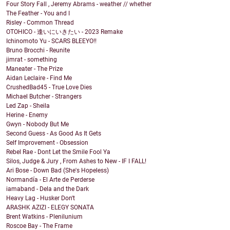
Four Story Fall , Jeremy Abrams - weather // whether
The Feather - You and I
Risley - Common Thread
OTOHICO - 逢いにいきたい - 2023 Remake
Ichinomoto Yu - SCARS BLEEYO!!
Bruno Brocchi - Reunite
jimrat - something
Maneater - The Prize
Aidan Leclaire - Find Me
CrushedBad45 - True Love Dies
Michael Butcher - Strangers
Led Zap - Sheila
Herine - Enemy
Gwyn - Nobody But Me
Second Guess - As Good As It Gets
Self Improvement - Obsession
Rebel Rae - Dont Let the Smile Fool Ya
Silos, Judge & Jury , From Ashes to New - IF I FALL!
Ari Bose - Down Bad (She's Hopeless)
Normandía - El Arte de Perderse
iamaband - Dela and the Dark
Heavy Lag - Husker Don't
ARASHK AZIZI - ELEGY SONATA
Brent Watkins - Plenilunium
Roscoe Bay - The Frame