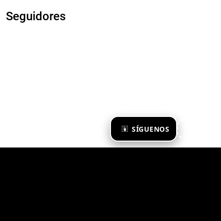
Seguidores
×
SÍGUENOS
Ya te sigo