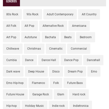
GÉNEROS
80s Rock
90s Rock
Adult Contemporary
Alt Country
Alt Folk
Alt Pop
Alternative Rock
Americana
Art Pop
Autotune
Bachata
Beats
Bedroom
Chillwave
Christmas
Cinematic
Commercial
Cumbia
Dance
Dance Hall
Dance Pop
Dancehall
Dark wave
Deep House
Disco
Dream Pop
Emo
Emo Hip-hop
Flamenco
Folk
Future Bass
Future House
Garage Rock
Glam
Hard rock
Hip-hop
Holiday Music
Indie rock
Indietronica