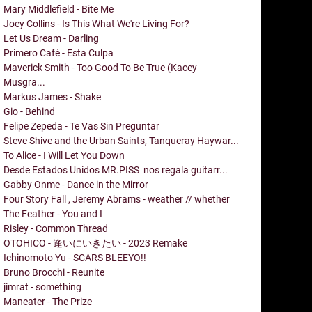
Mary Middlefield - Bite Me
Joey Collins - Is This What We're Living For?
Let Us Dream - Darling
Primero Café - Esta Culpa
Maverick Smith - Too Good To Be True (Kacey
Musgra...
Markus James - Shake
Gio - Behind
Felipe Zepeda - Te Vas Sin Preguntar
Steve Shive and the Urban Saints, Tanqueray Haywar...
To Alice - I Will Let You Down
Desde Estados Unidos MR.PISS nos regala guitarr...
Gabby Onme - Dance in the Mirror
Four Story Fall , Jeremy Abrams - weather // whether
The Feather - You and I
Risley - Common Thread
OTOHICO - 逢いにいきたい - 2023 Remake
Ichinomoto Yu - SCARS BLEEYO!!
Bruno Brocchi - Reunite
jimrat - something
Maneater - The Prize