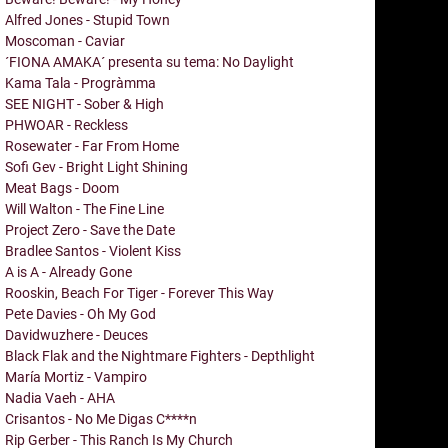
Alfred Jones - Stupid Town
Moscoman - Caviar
´FIONA AMAKA´ presenta su tema: No Daylight
Kama Tala - Progràmma
SEE NIGHT - Sober & High
PHWOAR - Reckless
Rosewater - Far From Home
Sofi Gev - Bright Light Shining
Meat Bags - Doom
Will Walton - The Fine Line
Project Zero - Save the Date
Bradlee Santos - Violent Kiss
A is A - Already Gone
Rooskin, Beach For Tiger - Forever This Way
Pete Davies - Oh My God
Davidwuzhere - Deuces
Black Flak and the Nightmare Fighters - Depthlight
María Mortiz - Vampiro
Nadia Vaeh - AHA
Crisantos - No Me Digas C****n
Rip Gerber - This Ranch Is My Church