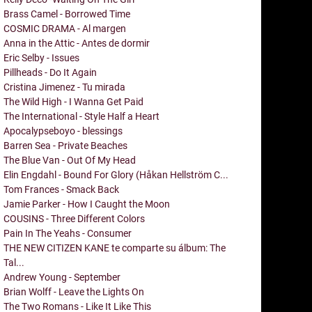
Brass Camel - Borrowed Time
COSMIC DRAMA - Al margen
Anna in the Attic - Antes de dormir
Eric Selby - Issues
Pillheads - Do It Again
Cristina Jimenez - Tu mirada
The Wild High - I Wanna Get Paid
The International - Style Half a Heart
Apocalypseboyo - blessings
Barren Sea - Private Beaches
The Blue Van - Out Of My Head
Elin Engdahl - Bound For Glory (Håkan Hellström C...
Tom Frances - Smack Back
Jamie Parker - How I Caught the Moon
COUSINS - Three Different Colors
Pain In The Yeahs - Consumer
THE NEW CITIZEN KANE te comparte su álbum: The
Tal...
Andrew Young - September
Brian Wolff - Leave the Lights On
The Two Romans - Like It Like This