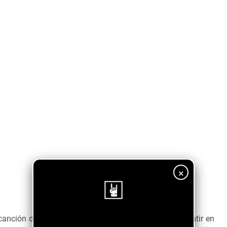
×
 canción de un aura mística y cósmica que te hace sentir en
¡Sigue nuestro blog!