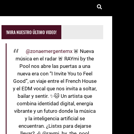
!MIRA NUESTRO ÚLTIMO VIDEO!
@zonaemergentemx
🚨 Nueva
música en el radar 🚨 RAYmi by the
Pool nos abre las puertas a una
nueva era con “I Invite You to Feel
Good”, un viaje entre el French House
y el EDM vocal que nos invita a soltar,
bailar y sentir. ✨🐱 Un artista que
combina identidad digital, energía
vibrante y un futuro donde la música
y la inteligencia artificial se
encuentran. ¿Listxs para dejarse
llevar? 🎶 @raymi_by_the_pool