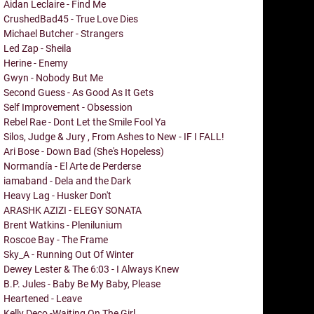
Aidan Leclaire - Find Me
CrushedBad45 - True Love Dies
Michael Butcher - Strangers
Led Zap - Sheila
Herine - Enemy
Gwyn - Nobody But Me
Second Guess - As Good As It Gets
Self Improvement - Obsession
Rebel Rae - Dont Let the Smile Fool Ya
Silos, Judge & Jury , From Ashes to New - IF I FALL!
Ari Bose - Down Bad (She's Hopeless)
Normandía - El Arte de Perderse
iamaband - Dela and the Dark
Heavy Lag - Husker Don't
ARASHK AZIZI - ELEGY SONATA
Brent Watkins - Plenilunium
Roscoe Bay - The Frame
Sky_A - Running Out Of Winter
Dewey Lester & The 6:03 - I Always Knew
B.P. Jules - Baby Be My Baby, Please
Heartened - Leave
Kelly Deco -Waiting On The Girl