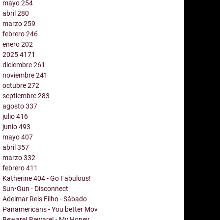
mayo
254
abril
280
marzo
259
febrero
246
enero
202
2025
4171
diciembre
261
noviembre
241
octubre
272
septiembre
283
agosto
337
julio
416
junio
493
mayo
407
abril
357
marzo
332
febrero
411
Katherine 404 - Go Fabulous!
Sun•Gun - Disconnect
Adelmar Reis Filho - Sábado
Panamericans - You better Mov
Beware! Beware! - My Honey