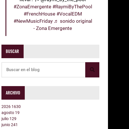
#ZonaEmergente
#RaymiByThePool
#FrenchHouse
#VocalEDM
#NewMusicFriday
♬ sonido original
- Zona Emergente
BUSCAR
ARCHIVO
2026
1630
agosto
19
julio
129
junio
241