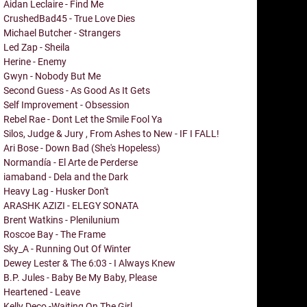
Aidan Leclaire - Find Me
CrushedBad45 - True Love Dies
Michael Butcher - Strangers
Led Zap - Sheila
Herine - Enemy
Gwyn - Nobody But Me
Second Guess - As Good As It Gets
Self Improvement - Obsession
Rebel Rae - Dont Let the Smile Fool Ya
Silos, Judge & Jury , From Ashes to New - IF I FALL!
Ari Bose - Down Bad (She's Hopeless)
Normandía - El Arte de Perderse
iamaband - Dela and the Dark
Heavy Lag - Husker Don't
ARASHK AZIZI - ELEGY SONATA
Brent Watkins - Plenilunium
Roscoe Bay - The Frame
Sky_A - Running Out Of Winter
Dewey Lester & The 6:03 - I Always Knew
B.P. Jules - Baby Be My Baby, Please
Heartened - Leave
Kelly Deco -Waiting On The Girl