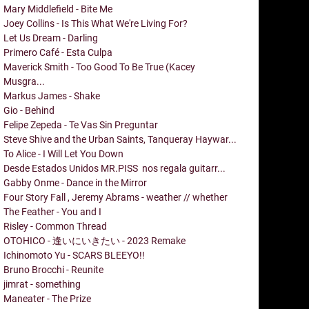
Mary Middlefield - Bite Me
Joey Collins - Is This What We're Living For?
Let Us Dream - Darling
Primero Café - Esta Culpa
Maverick Smith - Too Good To Be True (Kacey
Musgra...
Markus James - Shake
Gio - Behind
Felipe Zepeda - Te Vas Sin Preguntar
Steve Shive and the Urban Saints, Tanqueray Haywar...
To Alice - I Will Let You Down
Desde Estados Unidos MR.PISS nos regala guitarr...
Gabby Onme - Dance in the Mirror
Four Story Fall , Jeremy Abrams - weather // whether
The Feather - You and I
Risley - Common Thread
OTOHICO - 逢いにいきたい - 2023 Remake
Ichinomoto Yu - SCARS BLEEYO!!
Bruno Brocchi - Reunite
jimrat - something
Maneater - The Prize