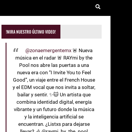
!MIRA NUESTRO ÚLTIMO VIDEO!
@zonaemergentemx
🚨 Nueva
música en el radar 🚨 RAYmi by the
Pool nos abre las puertas a una
nueva era con “I Invite You to Feel
Good”, un viaje entre el French House
y el EDM vocal que nos invita a soltar,
bailar y sentir. ✨🐱 Un artista que
combina identidad digital, energía
vibrante y un futuro donde la música
y la inteligencia artificial se
encuentran. ¿Listxs para dejarse
llevar? 🎶 @raymi_by_the_pool