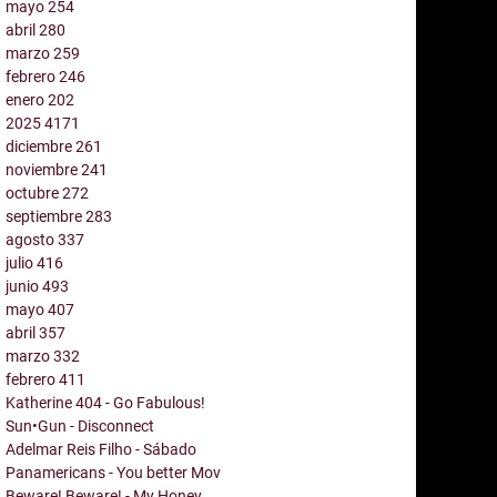
mayo
254
abril
280
marzo
259
febrero
246
enero
202
2025
4171
diciembre
261
noviembre
241
octubre
272
septiembre
283
agosto
337
julio
416
junio
493
mayo
407
abril
357
marzo
332
febrero
411
Katherine 404 - Go Fabulous!
Sun•Gun - Disconnect
Adelmar Reis Filho - Sábado
Panamericans - You better Mov
Beware! Beware! - My Honey