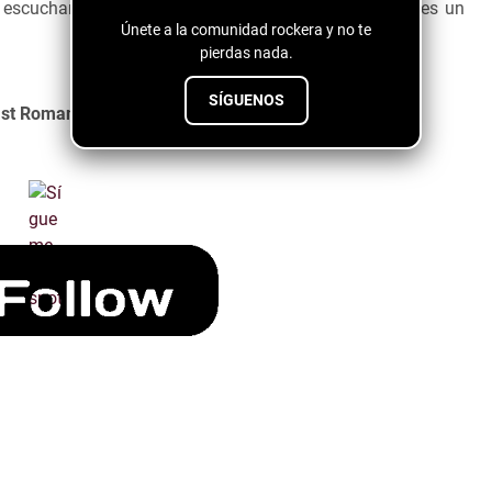
e escuchar
Last Romance.
Definitivamente
Joe Kelly
es un
Únete a la comunidad rockera y no te
pierdas nada.
SÍGUENOS
st Romance una canción llena de romance.