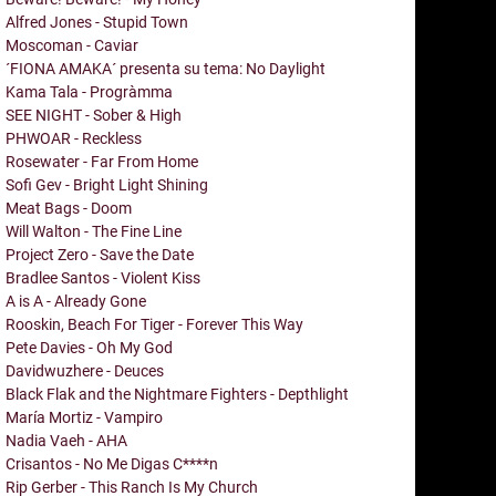
Alfred Jones - Stupid Town
Moscoman - Caviar
´FIONA AMAKA´ presenta su tema: No Daylight
Kama Tala - Progràmma
SEE NIGHT - Sober & High
PHWOAR - Reckless
Rosewater - Far From Home
Sofi Gev - Bright Light Shining
Meat Bags - Doom
Will Walton - The Fine Line
Project Zero - Save the Date
Bradlee Santos - Violent Kiss
A is A - Already Gone
Rooskin, Beach For Tiger - Forever This Way
Pete Davies - Oh My God
Davidwuzhere - Deuces
Black Flak and the Nightmare Fighters - Depthlight
María Mortiz - Vampiro
Nadia Vaeh - AHA
Crisantos - No Me Digas C****n
Rip Gerber - This Ranch Is My Church