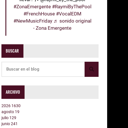
#ZonaEmergente
#RaymiByThePool
#FrenchHouse
#VocalEDM
#NewMusicFriday
♬ sonido original
- Zona Emergente
BUSCAR
ARCHIVO
2026
1630
agosto
19
julio
129
junio
241