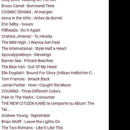
Brass Camel - Borrowed Time
COSMIC DRAMA - Al margen
Anna in the Attic - Antes de dormir
Eric Selby - Issues
Pillheads - Do It Again
Cristina Jimenez - Tu mirada
The Wild High - I Wanna Get Paid
The International - Style Half a Heart
Apocalypseboyo - blessings
Barren Sea - Private Beaches
The Blue Van - Out Of My Head
Elin Engdahl - Bound For Glory (Håkan Hellström C...
Tom Frances - Smack Back
Jamie Parker - How I Caught the Moon
COUSINS - Three Different Colors
Pain In The Yeahs - Consumer
THE NEW CITIZEN KANE te comparte su álbum: The
Tal...
Andrew Young - September
Brian Wolff - Leave the Lights On
The Two Romans - Like It Like This