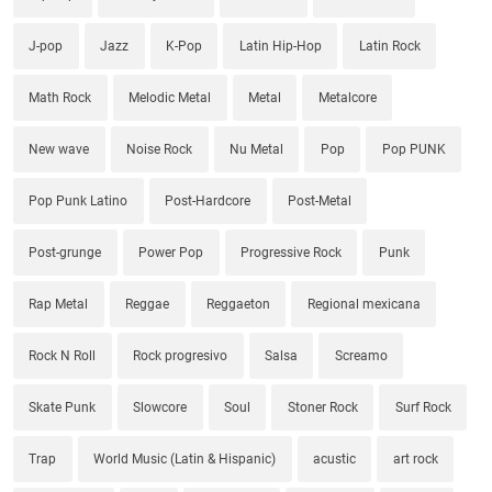
J-pop
Jazz
K-Pop
Latin Hip-Hop
Latin Rock
Math Rock
Melodic Metal
Metal
Metalcore
New wave
Noise Rock
Nu Metal
Pop
Pop PUNK
Pop Punk Latino
Post-Hardcore
Post-Metal
Post-grunge
Power Pop
Progressive Rock
Punk
Rap Metal
Reggae
Reggaeton
Regional mexicana
Rock N Roll
Rock progresivo
Salsa
Screamo
Skate Punk
Slowcore
Soul
Stoner Rock
Surf Rock
Trap
World Music (Latin & Hispanic)
acustic
art rock