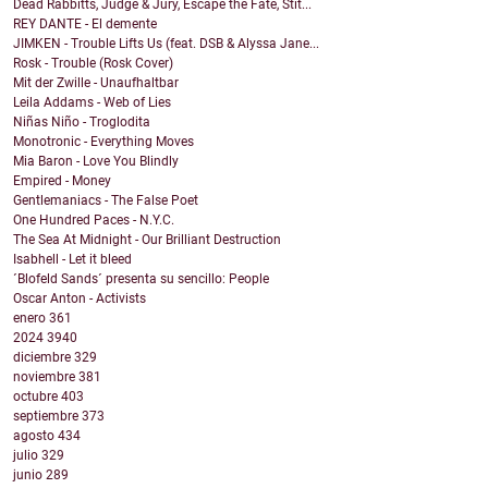
Dead Rabbitts, Judge & Jury, Escape the Fate, Stit...
REY DANTE - El demente
JIMKEN - Trouble Lifts Us (feat. DSB & Alyssa Jane...
Rosk - Trouble (Rosk Cover)
Mit der Zwille - Unaufhaltbar
Leila Addams - Web of Lies
Niñas Niño - Troglodita
Monotronic - Everything Moves
Mia Baron - Love You Blindly
Empired - Money
Gentlemaniacs - The False Poet
One Hundred Paces - N.Y.C.
The Sea At Midnight - Our Brilliant Destruction
Isabhell - Let it bleed
´Blofeld Sands´ presenta su sencillo: People
Oscar Anton - Activists
enero
361
2024
3940
diciembre
329
noviembre
381
octubre
403
septiembre
373
agosto
434
julio
329
junio
289