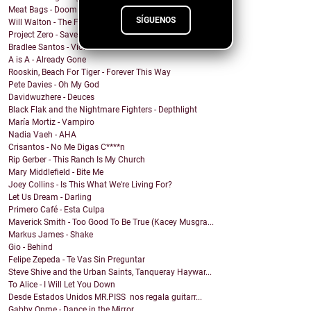
Meat Bags - Doom
SÍGUENOS
Will Walton - The Fine Line
Project Zero - Save the Date
Bradlee Santos - Violent Kiss
A is A - Already Gone
Rooskin, Beach For Tiger - Forever This Way
Pete Davies - Oh My God
Davidwuzhere - Deuces
Black Flak and the Nightmare Fighters - Depthlight
María Mortiz - Vampiro
Nadia Vaeh - AHA
Crisantos - No Me Digas C****n
Rip Gerber - This Ranch Is My Church
Mary Middlefield - Bite Me
Joey Collins - Is This What We're Living For?
Let Us Dream - Darling
Primero Café - Esta Culpa
Maverick Smith - Too Good To Be True (Kacey Musgra...
Markus James - Shake
Gio - Behind
Felipe Zepeda - Te Vas Sin Preguntar
Steve Shive and the Urban Saints, Tanqueray Haywar...
To Alice - I Will Let You Down
Desde Estados Unidos MR.PISS nos regala guitarr...
Gabby Onme - Dance in the Mirror