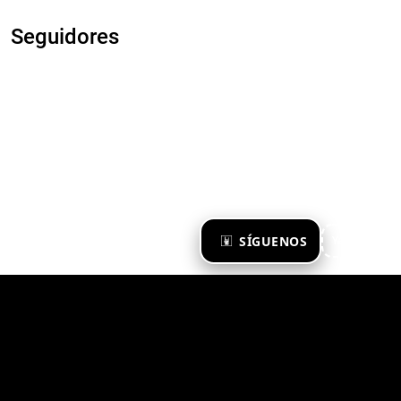
Seguidores
×
SÍGUENOS
Ya te sigo