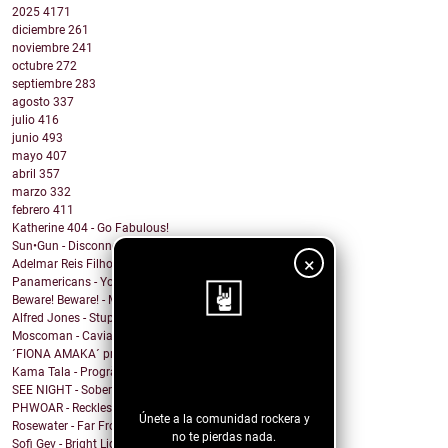
2025
4171
diciembre
261
noviembre
241
octubre
272
septiembre
283
agosto
337
julio
416
junio
493
mayo
407
abril
357
marzo
332
febrero
411
Katherine 404 - Go Fabulous!
Sun•Gun - Disconnect
×
Adelmar Reis Filho - Sábado
Panamericans - You better Mov
Beware! Beware! - My Honey
Alfred Jones - Stupid Town
Moscoman - Caviar
´FIONA AMAKA´ presenta su tema: No Daylight
¡Sigue nuestro
Kama Tala - Progràmma
blog!
SEE NIGHT - Sober & High
PHWOAR - Reckless
Únete a la comunidad rockera y
Rosewater - Far From Home
no te pierdas nada.
Sofi Gev - Bright Light Shining