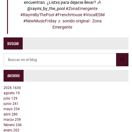
encuentran. ¿Listxs para dejarse llevar? 🎶
@raymi_by_the_pool
#ZonaEmergente
#RaymiByThePool
#FrenchHouse
#VocalEDM
#NewMusicFriday
♬ sonido original - Zona
Emergente
BUSCAR
ARCHIVO
2026
1630
agosto
19
julio
129
junio
241
mayo
254
abril
280
marzo
259
febrero
246
enero
202