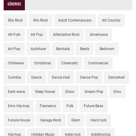
GÉNEROS
80s Rock
90s Rock
Adult Contemporary
Alt Country
Alt Folk
Alt Pop
Alternative Rock
Americana
Art Pop
Autotune
Bachata
Beats
Bedroom
Chillwave
Christmas
Cinematic
Commercial
Cumbia
Dance
Dance Hall
Dance Pop
Dancehall
Dark wave
Deep House
Disco
Dream Pop
Emo
Emo Hip-hop
Flamenco
Folk
Future Bass
Future House
Garage Rock
Glam
Hard rock
Hip-hop
Holiday Music
Indie rock
Indietronica