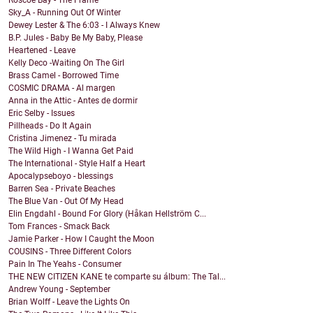
Roscoe Bay - The Frame
Sky_A - Running Out Of Winter
Dewey Lester & The 6:03 - I Always Knew
B.P. Jules - Baby Be My Baby, Please
Heartened - Leave
Kelly Deco -Waiting On The Girl
Brass Camel - Borrowed Time
COSMIC DRAMA - Al margen
Anna in the Attic - Antes de dormir
Eric Selby - Issues
Pillheads - Do It Again
Cristina Jimenez - Tu mirada
The Wild High - I Wanna Get Paid
The International - Style Half a Heart
Apocalypseboyo - blessings
Barren Sea - Private Beaches
The Blue Van - Out Of My Head
Elin Engdahl - Bound For Glory (Håkan Hellström C...
Tom Frances - Smack Back
Jamie Parker - How I Caught the Moon
COUSINS - Three Different Colors
Pain In The Yeahs - Consumer
THE NEW CITIZEN KANE te comparte su álbum: The Tal...
Andrew Young - September
Brian Wolff - Leave the Lights On