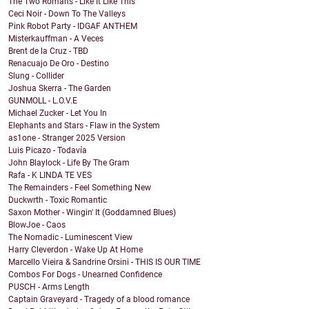
The Two Romans - Like It Like This
Ceci Noir - Down To The Valleys
Pink Robot Party - IDGAF ANTHEM
Misterkauffman - A Veces
Brent de la Cruz - TBD
Renacuajo De Oro - Destino
Slung - Collider
Joshua Skerra - The Garden
GUNMOLL - L.O.V.E
Michael Zucker - Let You In
Elephants and Stars - Flaw in the System
as1one - Stranger 2025 Version
Luis Picazo - Todavía
John Blaylock - Life By The Gram
Rafa - K LINDA TE VES
The Remainders - Feel Something New
Duckwrth - Toxic Romantic
Saxon Mother - Wingin' It (Goddamned Blues)
BlowJoe - Caos
The Nomadic - Luminescent View
Harry Cleverdon - Wake Up At Home
Marcello Vieira & Sandrine Orsini - THIS IS OUR TIME
Combos For Dogs - Unearned Confidence
PUSCH - Arms Length
Captain Graveyard - Tragedy of a blood romance