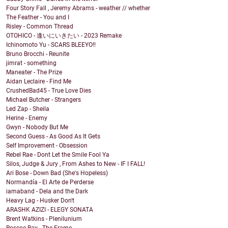
Four Story Fall , Jeremy Abrams - weather // whether
The Feather - You and I
Risley - Common Thread
OTOHICO - 逢いにいきたい - 2023 Remake
Ichinomoto Yu - SCARS BLEEYO!!
Bruno Brocchi - Reunite
jimrat - something
Maneater - The Prize
Aidan Leclaire - Find Me
CrushedBad45 - True Love Dies
Michael Butcher - Strangers
Led Zap - Sheila
Herine - Enemy
Gwyn - Nobody But Me
Second Guess - As Good As It Gets
Self Improvement - Obsession
Rebel Rae - Dont Let the Smile Fool Ya
Silos, Judge & Jury , From Ashes to New - IF I FALL!
Ari Bose - Down Bad (She's Hopeless)
Normandía - El Arte de Perderse
iamaband - Dela and the Dark
Heavy Lag - Husker Don't
ARASHK AZIZI - ELEGY SONATA
Brent Watkins - Plenilunium