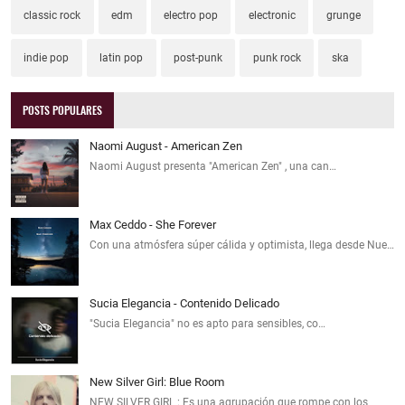
classic rock
edm
electro pop
electronic
grunge
indie pop
latin pop
post-punk
punk rock
ska
POSTS POPULARES
Naomi August - American Zen
Naomi August presenta "American Zen" , una can…
Max Ceddo - She Forever
Con una atmósfera súper cálida y optimista, llega desde Nue…
Sucia Elegancia - Contenido Delicado
"Sucia Elegancia" no es apto para sensibles, co…
New Silver Girl: Blue Room
NEW SILVER GIRL : Es una agrupación que rompe con los