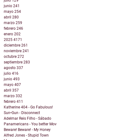
julio
129
junio
241
mayo
254
abril
280
marzo
259
febrero
246
enero
202
2025
4171
diciembre
261
noviembre
241
octubre
272
septiembre
283
agosto
337
julio
416
junio
493
mayo
407
abril
357
marzo
332
febrero
411
Katherine 404 - Go Fabulous!
Sun•Gun - Disconnect
Adelmar Reis Filho - Sábado
Panamericans - You better Mov
Beware! Beware! - My Honey
Alfred Jones - Stupid Town