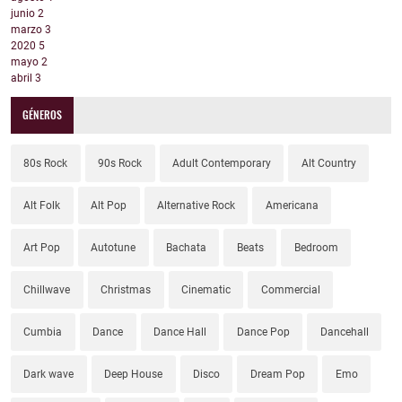
junio
2
marzo
3
2020
5
mayo
2
abril
3
GÉNEROS
80s Rock
90s Rock
Adult Contemporary
Alt Country
Alt Folk
Alt Pop
Alternative Rock
Americana
Art Pop
Autotune
Bachata
Beats
Bedroom
Chillwave
Christmas
Cinematic
Commercial
Cumbia
Dance
Dance Hall
Dance Pop
Dancehall
Dark wave
Deep House
Disco
Dream Pop
Emo