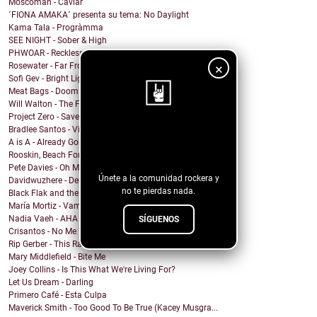
Moscoman - Caviar
´FIONA AMAKA´ presenta su tema: No Daylight
Kama Tala - Progràmma
SEE NIGHT - Sober & High
PHWOAR - Reckless
×
Rosewater - Far From Home
Sofi Gev - Bright Light Shining
Meat Bags - Doom
Will Walton - The Fine Line
Project Zero - Save the Date
Bradlee Santos - Violent Kiss
¡Sigue nuestro
A is A - Already Gone
blog!
Rooskin, Beach For Tiger - Forever This Way
Pete Davies - Oh My God
Únete a la comunidad rockera y
Davidwuzhere - Deuces
no te pierdas nada.
Black Flak and the Nightmare Fighters - Depthlight
María Mortiz - Vampiro
Nadia Vaeh - AHA
SÍGUENOS
Crisantos - No Me Digas C****n
Rip Gerber - This Ranch Is My Church
Mary Middlefield - Bite Me
Joey Collins - Is This What We're Living For?
Let Us Dream - Darling
Primero Café - Esta Culpa
Maverick Smith - Too Good To Be True (Kacey Musgra...