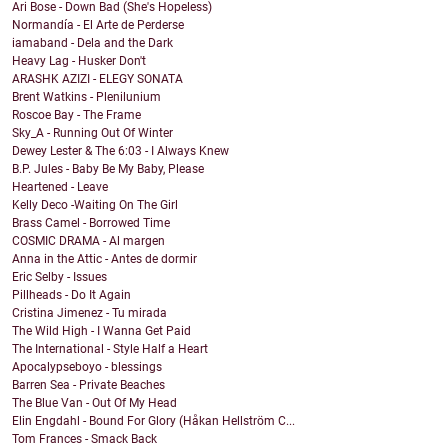
Ari Bose - Down Bad (She's Hopeless)
Normandía - El Arte de Perderse
iamaband - Dela and the Dark
Heavy Lag - Husker Don't
ARASHK AZIZI - ELEGY SONATA
Brent Watkins - Plenilunium
Roscoe Bay - The Frame
Sky_A - Running Out Of Winter
Dewey Lester & The 6:03 - I Always Knew
B.P. Jules - Baby Be My Baby, Please
Heartened - Leave
Kelly Deco -Waiting On The Girl
Brass Camel - Borrowed Time
COSMIC DRAMA - Al margen
Anna in the Attic - Antes de dormir
Eric Selby - Issues
Pillheads - Do It Again
Cristina Jimenez - Tu mirada
The Wild High - I Wanna Get Paid
The International - Style Half a Heart
Apocalypseboyo - blessings
Barren Sea - Private Beaches
The Blue Van - Out Of My Head
Elin Engdahl - Bound For Glory (Håkan Hellström C...
Tom Frances - Smack Back