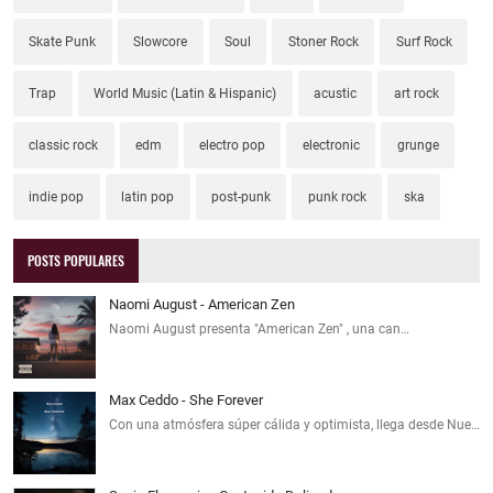
Skate Punk
Slowcore
Soul
Stoner Rock
Surf Rock
Trap
World Music (Latin & Hispanic)
acustic
art rock
classic rock
edm
electro pop
electronic
grunge
indie pop
latin pop
post-punk
punk rock
ska
POSTS POPULARES
Naomi August - American Zen
Naomi August presenta "American Zen" , una can…
Max Ceddo - She Forever
Con una atmósfera súper cálida y optimista, llega desde Nue…