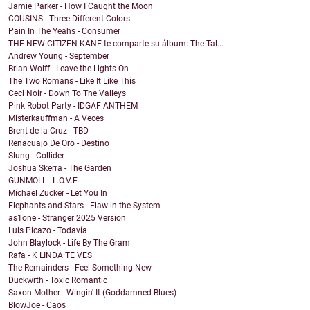
Jamie Parker - How I Caught the Moon
COUSINS - Three Different Colors
Pain In The Yeahs - Consumer
THE NEW CITIZEN KANE te comparte su álbum: The Tal...
Andrew Young - September
Brian Wolff - Leave the Lights On
The Two Romans - Like It Like This
Ceci Noir - Down To The Valleys
Pink Robot Party - IDGAF ANTHEM
Misterkauffman - A Veces
Brent de la Cruz - TBD
Renacuajo De Oro - Destino
Slung - Collider
Joshua Skerra - The Garden
GUNMOLL - L.O.V.E
Michael Zucker - Let You In
Elephants and Stars - Flaw in the System
as1one - Stranger 2025 Version
Luis Picazo - Todavía
John Blaylock - Life By The Gram
Rafa - K LINDA TE VES
The Remainders - Feel Something New
Duckwrth - Toxic Romantic
Saxon Mother - Wingin' It (Goddamned Blues)
BlowJoe - Caos