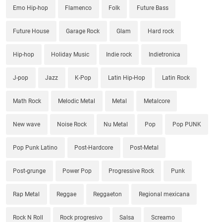
Emo Hip-hop
Flamenco
Folk
Future Bass
Future House
Garage Rock
Glam
Hard rock
Hip-hop
Holiday Music
Indie rock
Indietronica
J-pop
Jazz
K-Pop
Latin Hip-Hop
Latin Rock
Math Rock
Melodic Metal
Metal
Metalcore
New wave
Noise Rock
Nu Metal
Pop
Pop PUNK
Pop Punk Latino
Post-Hardcore
Post-Metal
Post-grunge
Power Pop
Progressive Rock
Punk
Rap Metal
Reggae
Reggaeton
Regional mexicana
Rock N Roll
Rock progresivo
Salsa
Screamo