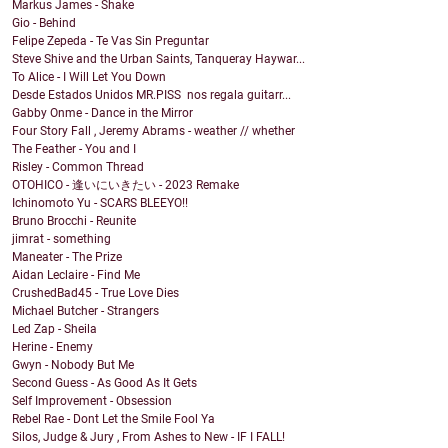
Markus James - Shake
Gio - Behind
Felipe Zepeda - Te Vas Sin Preguntar
Steve Shive and the Urban Saints, Tanqueray Haywar...
To Alice - I Will Let You Down
Desde Estados Unidos MR.PISS nos regala guitarr...
Gabby Onme - Dance in the Mirror
Four Story Fall , Jeremy Abrams - weather // whether
The Feather - You and I
Risley - Common Thread
OTOHICO - 逢いにいきたい - 2023 Remake
Ichinomoto Yu - SCARS BLEEYO!!
Bruno Brocchi - Reunite
jimrat - something
Maneater - The Prize
Aidan Leclaire - Find Me
CrushedBad45 - True Love Dies
Michael Butcher - Strangers
Led Zap - Sheila
Herine - Enemy
Gwyn - Nobody But Me
Second Guess - As Good As It Gets
Self Improvement - Obsession
Rebel Rae - Dont Let the Smile Fool Ya
Silos, Judge & Jury , From Ashes to New - IF I FALL!