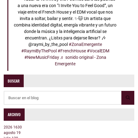
a una nueva era con “I Invite You to Feel Good”, un
viaje entre el French House y el EDM vocal que nos
invita a soltar, bailar y sentir. ✨🐱 Un artista que
combina identidad digital, energía vibrante y un futuro
donde la música y la inteligencia artificial se
encuentran. ¿Listxs para dejarse llevar? 🎶
@raymi_by_the_pool
#ZonaEmergente
#RaymiByThePool
#FrenchHouse
#VocalEDM
#NewMusicFriday
♬ sonido original - Zona
Emergente
BUSCAR
ARCHIVO
2026
1630
agosto
19