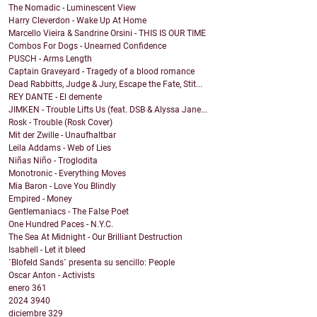
The Nomadic - Luminescent View
Harry Cleverdon - Wake Up At Home
Marcello Vieira & Sandrine Orsini - THIS IS OUR TIME
Combos For Dogs - Unearned Confidence
PUSCH - Arms Length
Captain Graveyard - Tragedy of a blood romance
Dead Rabbitts, Judge & Jury, Escape the Fate, Stit...
REY DANTE - El demente
JIMKEN - Trouble Lifts Us (feat. DSB & Alyssa Jane...
Rosk - Trouble (Rosk Cover)
Mit der Zwille - Unaufhaltbar
Leila Addams - Web of Lies
Niñas Niño - Troglodita
Monotronic - Everything Moves
Mia Baron - Love You Blindly
Empired - Money
Gentlemaniacs - The False Poet
One Hundred Paces - N.Y.C.
The Sea At Midnight - Our Brilliant Destruction
Isabhell - Let it bleed
´Blofeld Sands´ presenta su sencillo: People
Oscar Anton - Activists
enero
361
2024
3940
diciembre
329