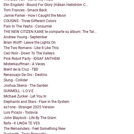
Elin Engdahl - Bound For Glory (Håkan Hellström C...
Tom Frances - Smack Back
Jamie Parker - How I Caught the Moon
COUSINS - Three Different Colors
Pain In The Yeahs - Consumer
THE NEW CITIZEN KANE te comparte su álbum: The Tal...
Andrew Young - September
Brian Wolff - Leave the Lights On
The Two Romans - Like It Like This
Ceci Noir - Down To The Valleys
Pink Robot Party - IDGAF ANTHEM
Misterkauffman - A Veces
Brent de la Cruz - TBD
Renacuajo De Oro - Destino
Slung - Collider
Joshua Skerra - The Garden
GUNMOLL - L.O.V.E
Michael Zucker - Let You In
Elephants and Stars - Flaw in the System
as1one - Stranger 2025 Version
Luis Picazo - Todavía
John Blaylock - Life By The Gram
Rafa - K LINDA TE VES
The Remainders - Feel Something New