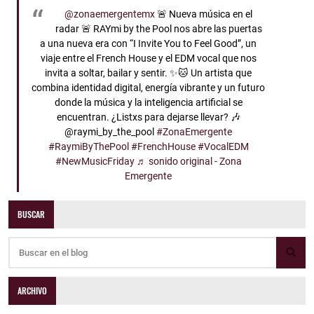
@zonaemergentemx
🚨 Nueva música en el
radar 🚨 RAYmi by the Pool nos abre las puertas
a una nueva era con “I Invite You to Feel Good”, un
viaje entre el French House y el EDM vocal que nos
invita a soltar, bailar y sentir. ✨🐱 Un artista que
combina identidad digital, energía vibrante y un futuro
donde la música y la inteligencia artificial se
encuentran. ¿Listxs para dejarse llevar? 🎶
@raymi_by_the_pool
#ZonaEmergente
#RaymiByThePool
#FrenchHouse
#VocalEDM
#NewMusicFriday
♬ sonido original - Zona
Emergente
BUSCAR
ARCHIVO