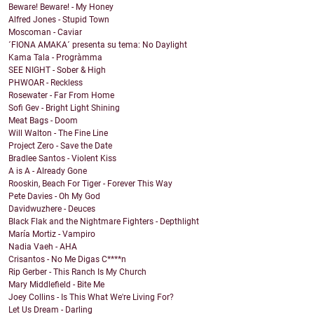
Beware! Beware! - My Honey
Alfred Jones - Stupid Town
Moscoman - Caviar
´FIONA AMAKA´ presenta su tema: No Daylight
Kama Tala - Progràmma
SEE NIGHT - Sober & High
PHWOAR - Reckless
Rosewater - Far From Home
Sofi Gev - Bright Light Shining
Meat Bags - Doom
Will Walton - The Fine Line
Project Zero - Save the Date
Bradlee Santos - Violent Kiss
A is A - Already Gone
Rooskin, Beach For Tiger - Forever This Way
Pete Davies - Oh My God
Davidwuzhere - Deuces
Black Flak and the Nightmare Fighters - Depthlight
María Mortiz - Vampiro
Nadia Vaeh - AHA
Crisantos - No Me Digas C****n
Rip Gerber - This Ranch Is My Church
Mary Middlefield - Bite Me
Joey Collins - Is This What We're Living For?
Let Us Dream - Darling