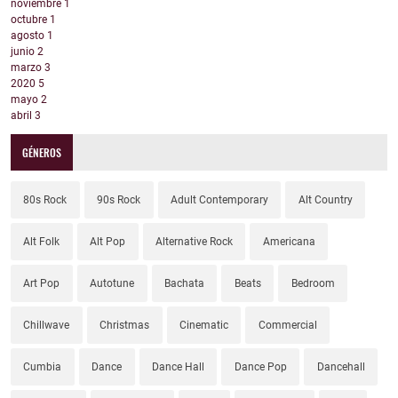
noviembre
1
octubre
1
agosto
1
junio
2
marzo
3
2020
5
mayo
2
abril
3
GÉNEROS
80s Rock
90s Rock
Adult Contemporary
Alt Country
Alt Folk
Alt Pop
Alternative Rock
Americana
Art Pop
Autotune
Bachata
Beats
Bedroom
Chillwave
Christmas
Cinematic
Commercial
Cumbia
Dance
Dance Hall
Dance Pop
Dancehall