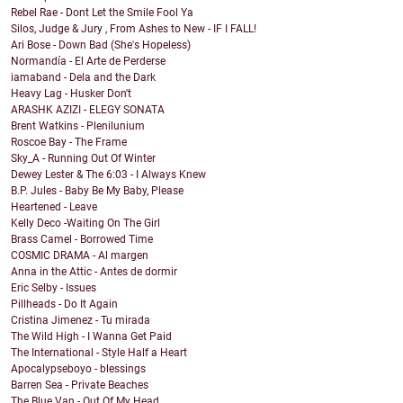
Rebel Rae - Dont Let the Smile Fool Ya
Silos, Judge & Jury , From Ashes to New - IF I FALL!
Ari Bose - Down Bad (She's Hopeless)
Normandía - El Arte de Perderse
iamaband - Dela and the Dark
Heavy Lag - Husker Don't
ARASHK AZIZI - ELEGY SONATA
Brent Watkins - Plenilunium
Roscoe Bay - The Frame
Sky_A - Running Out Of Winter
Dewey Lester & The 6:03 - I Always Knew
B.P. Jules - Baby Be My Baby, Please
Heartened - Leave
Kelly Deco -Waiting On The Girl
Brass Camel - Borrowed Time
COSMIC DRAMA - Al margen
Anna in the Attic - Antes de dormir
Eric Selby - Issues
Pillheads - Do It Again
Cristina Jimenez - Tu mirada
The Wild High - I Wanna Get Paid
The International - Style Half a Heart
Apocalypseboyo - blessings
Barren Sea - Private Beaches
The Blue Van - Out Of My Head