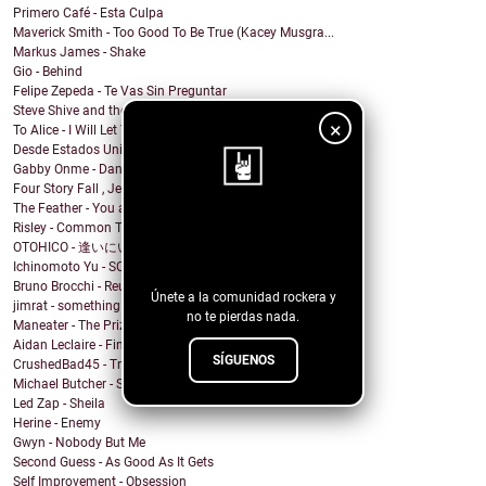
Primero Café - Esta Culpa
Maverick Smith - Too Good To Be True (Kacey Musgra...
Markus James - Shake
Gio - Behind
Felipe Zepeda - Te Vas Sin Preguntar
Steve Shive and the Urban Saints, Tanqueray Haywar...
×
To Alice - I Will Let You Down
Desde Estados Unidos MR.PISS nos regala guitarr...
Gabby Onme - Dance in the Mirror
Four Story Fall , Jeremy Abrams - weather // whether
The Feather - You and I
¡Sigue nuestro
Risley - Common Thread
OTOHICO - 逢いにいきたい - 2023 Remake
blog!
Ichinomoto Yu - SCARS BLEEYO!!
Bruno Brocchi - Reunite
Únete a la comunidad rockera y
jimrat - something
no te pierdas nada.
Maneater - The Prize
Aidan Leclaire - Find Me
SÍGUENOS
CrushedBad45 - True Love Dies
Michael Butcher - Strangers
Led Zap - Sheila
Herine - Enemy
Gwyn - Nobody But Me
Second Guess - As Good As It Gets
Self Improvement - Obsession