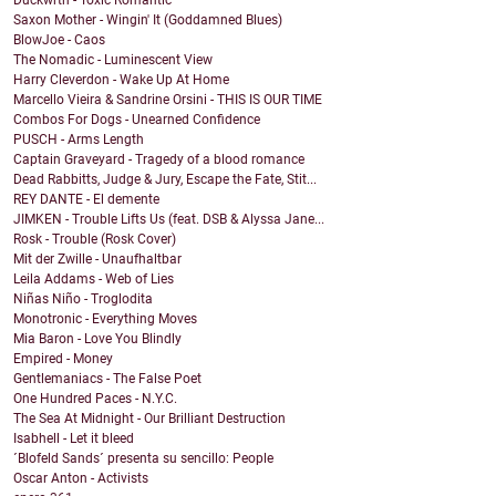
Duckwrth - Toxic Romantic
Saxon Mother - Wingin' It (Goddamned Blues)
BlowJoe - Caos
The Nomadic - Luminescent View
Harry Cleverdon - Wake Up At Home
Marcello Vieira & Sandrine Orsini - THIS IS OUR TIME
Combos For Dogs - Unearned Confidence
PUSCH - Arms Length
Captain Graveyard - Tragedy of a blood romance
Dead Rabbitts, Judge & Jury, Escape the Fate, Stit...
REY DANTE - El demente
JIMKEN - Trouble Lifts Us (feat. DSB & Alyssa Jane...
Rosk - Trouble (Rosk Cover)
Mit der Zwille - Unaufhaltbar
Leila Addams - Web of Lies
Niñas Niño - Troglodita
Monotronic - Everything Moves
Mia Baron - Love You Blindly
Empired - Money
Gentlemaniacs - The False Poet
One Hundred Paces - N.Y.C.
The Sea At Midnight - Our Brilliant Destruction
Isabhell - Let it bleed
´Blofeld Sands´ presenta su sencillo: People
Oscar Anton - Activists