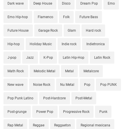
Dark wave
Deep House
Disco
Dream Pop
Emo
Emo Hip-hop
Flamenco
Folk
Future Bass
Future House
Garage Rock
Glam
Hard rock
Hip-hop
Holiday Music
Indie rock
Indietronica
J-pop
Jazz
K-Pop
Latin Hip-Hop
Latin Rock
Math Rock
Melodic Metal
Metal
Metalcore
New wave
Noise Rock
Nu Metal
Pop
Pop PUNK
Pop Punk Latino
Post-Hardcore
Post-Metal
Post-grunge
Power Pop
Progressive Rock
Punk
Rap Metal
Reggae
Reggaeton
Regional mexicana