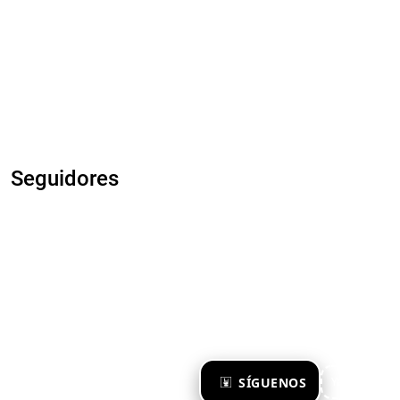
Seguidores
×
SÍGUENOS
Ya te sigo