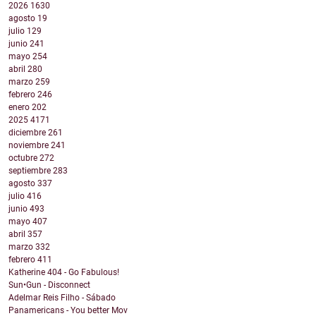
2026
1630
agosto
19
julio
129
junio
241
mayo
254
abril
280
marzo
259
febrero
246
enero
202
2025
4171
diciembre
261
noviembre
241
octubre
272
septiembre
283
agosto
337
julio
416
junio
493
mayo
407
abril
357
marzo
332
febrero
411
Katherine 404 - Go Fabulous!
Sun•Gun - Disconnect
Adelmar Reis Filho - Sábado
Panamericans - You better Mov