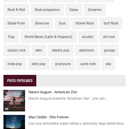
Rock N Roll
Rock progresivo
Salsa
Screamo
Skate Punk
Slowcore
Soul
Stoner Rock
Surf Rock
Trap
World Music (Latin & Hispanic)
acustic
art rock
classic rock
edm
electro pop
electronic
grunge
indie pop
latin pop
post-punk
punk rock
ska
POSTS POPULARES
Naomi August - American Zen
Naomi August presenta "American Zen" , una can…
Max Ceddo - She Forever
Con una atmósfera súper cálida y optimista, llega desde Nue…