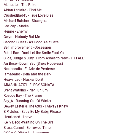
Maneater - The Prize
Aidan Leclaire - Find Me
CrushedBad45 - True Love Dies
Michael Butcher - Strangers
Led Zap - Sheila
Herine - Enemy
Gwyn - Nobody But Me
Second Guess - As Good As It Gets
Self Improvement - Obsession
Rebel Rae - Dont Let the Smile Fool Ya
Silos, Judge & Jury , From Ashes to New - IF I FALL!
Ari Bose - Down Bad (She's Hopeless)
Normandía - El Arte de Perderse
iamaband - Dela and the Dark
Heavy Lag - Husker Don't
ARASHK AZIZI - ELEGY SONATA
Brent Watkins - Plenilunium
Roscoe Bay - The Frame
Sky_A - Running Out Of Winter
Dewey Lester & The 6:03 - I Always Knew
B.P. Jules - Baby Be My Baby, Please
Heartened - Leave
Kelly Deco -Waiting On The Girl
Brass Camel - Borrowed Time