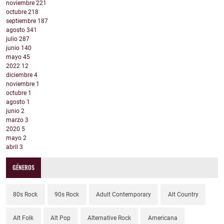
noviembre
221
octubre
218
septiembre
187
agosto
341
julio
287
junio
140
mayo
45
2022
12
diciembre
4
noviembre
1
octubre
1
agosto
1
junio
2
marzo
3
2020
5
mayo
2
abril
3
GÉNEROS
80s Rock
90s Rock
Adult Contemporary
Alt Country
Alt Folk
Alt Pop
Alternative Rock
Americana