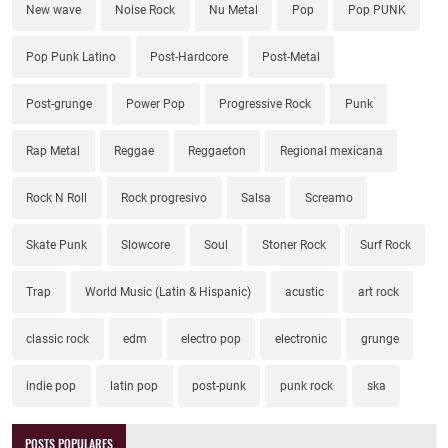
New wave
Noise Rock
Nu Metal
Pop
Pop PUNK
Pop Punk Latino
Post-Hardcore
Post-Metal
Post-grunge
Power Pop
Progressive Rock
Punk
Rap Metal
Reggae
Reggaeton
Regional mexicana
Rock N Roll
Rock progresivo
Salsa
Screamo
Skate Punk
Slowcore
Soul
Stoner Rock
Surf Rock
Trap
World Music (Latin & Hispanic)
acustic
art rock
classic rock
edm
electro pop
electronic
grunge
indie pop
latin pop
post-punk
punk rock
ska
POSTS POPULARES