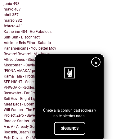
junio
493
mayo
407
abril
357
marzo
332
febrero
411
Katherine 404 - Go Fabulous!
Sun•Gun - Disconnect
Adelmar Reis Filho - Sábado
Panamericans - You better Mov
Beware! Beware! - My Honey
Alfred Jones - Stupid Town
×
Moscoman - Caviar
´FIONA AMAKA´ presenta su tema: No Daylight
Kama Tala - Progràmma
SEE NIGHT - Sober & High
PHWOAR - Reckless
¡Sigue nuestro
Rosewater - Far From Home
Sofi Gev - Bright Light Shining
blog!
Meat Bags - Doom
Will Walton - The Fine Line
Únete a la comunidad rockera y
Project Zero - Save the Date
no te pierdas nada.
Bradlee Santos - Violent Kiss
A is A - Already Gone
SÍGUENOS
Rooskin, Beach For Tiger - Forever This Way
Pete Davies - Oh My God