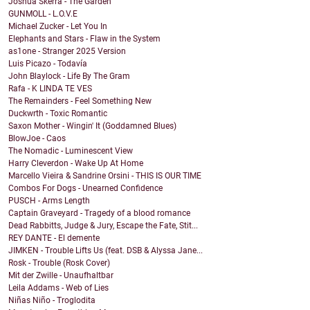
Joshua Skerra - The Garden
GUNMOLL - L.O.V.E
Michael Zucker - Let You In
Elephants and Stars - Flaw in the System
as1one - Stranger 2025 Version
Luis Picazo - Todavía
John Blaylock - Life By The Gram
Rafa - K LINDA TE VES
The Remainders - Feel Something New
Duckwrth - Toxic Romantic
Saxon Mother - Wingin' It (Goddamned Blues)
BlowJoe - Caos
The Nomadic - Luminescent View
Harry Cleverdon - Wake Up At Home
Marcello Vieira & Sandrine Orsini - THIS IS OUR TIME
Combos For Dogs - Unearned Confidence
PUSCH - Arms Length
Captain Graveyard - Tragedy of a blood romance
Dead Rabbitts, Judge & Jury, Escape the Fate, Stit...
REY DANTE - El demente
JIMKEN - Trouble Lifts Us (feat. DSB & Alyssa Jane...
Rosk - Trouble (Rosk Cover)
Mit der Zwille - Unaufhaltbar
Leila Addams - Web of Lies
Niñas Niño - Troglodita