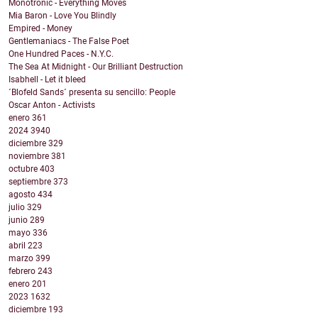
Monotronic - Everything Moves
Mia Baron - Love You Blindly
Empired - Money
Gentlemaniacs - The False Poet
One Hundred Paces - N.Y.C.
The Sea At Midnight - Our Brilliant Destruction
Isabhell - Let it bleed
´Blofeld Sands´ presenta su sencillo: People
Oscar Anton - Activists
enero
361
2024
3940
diciembre
329
noviembre
381
octubre
403
septiembre
373
agosto
434
julio
329
junio
289
mayo
336
abril
223
marzo
399
febrero
243
enero
201
2023
1632
diciembre
193