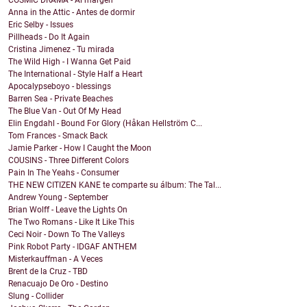
COSMIC DRAMA - Al margen
Anna in the Attic - Antes de dormir
Eric Selby - Issues
Pillheads - Do It Again
Cristina Jimenez - Tu mirada
The Wild High - I Wanna Get Paid
The International - Style Half a Heart
Apocalypseboyo - blessings
Barren Sea - Private Beaches
The Blue Van - Out Of My Head
Elin Engdahl - Bound For Glory (Håkan Hellström C...
Tom Frances - Smack Back
Jamie Parker - How I Caught the Moon
COUSINS - Three Different Colors
Pain In The Yeahs - Consumer
THE NEW CITIZEN KANE te comparte su álbum: The Tal...
Andrew Young - September
Brian Wolff - Leave the Lights On
The Two Romans - Like It Like This
Ceci Noir - Down To The Valleys
Pink Robot Party - IDGAF ANTHEM
Misterkauffman - A Veces
Brent de la Cruz - TBD
Renacuajo De Oro - Destino
Slung - Collider