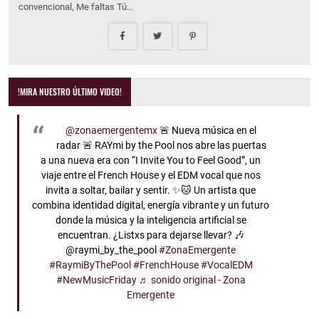
convencional, Me faltas Tú…
!MIRA NUESTRO ÚLTIMO VIDEO!
@zonaemergentemx
🚨 Nueva música en el
radar 🚨 RAYmi by the Pool nos abre las puertas
a una nueva era con “I Invite You to Feel Good”, un
viaje entre el French House y el EDM vocal que nos
invita a soltar, bailar y sentir. ✨🐱 Un artista que
combina identidad digital, energía vibrante y un futuro
donde la música y la inteligencia artificial se
encuentran. ¿Listxs para dejarse llevar? 🎶
@raymi_by_the_pool
#ZonaEmergente
#RaymiByThePool
#FrenchHouse
#VocalEDM
#NewMusicFriday
♬ sonido original - Zona
Emergente