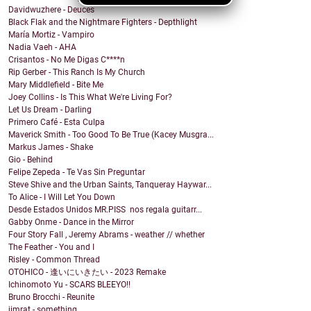
Davidwuzhere - Deuces
Black Flak and the Nightmare Fighters - Depthlight
María Mortiz - Vampiro
Nadia Vaeh - AHA
Crisantos - No Me Digas C****n
Rip Gerber - This Ranch Is My Church
Mary Middlefield - Bite Me
Joey Collins - Is This What We're Living For?
Let Us Dream - Darling
Primero Café - Esta Culpa
Maverick Smith - Too Good To Be True (Kacey Musgra...
Markus James - Shake
Gio - Behind
Felipe Zepeda - Te Vas Sin Preguntar
Steve Shive and the Urban Saints, Tanqueray Haywar...
To Alice - I Will Let You Down
Desde Estados Unidos MR.PISS nos regala guitarr...
Gabby Onme - Dance in the Mirror
Four Story Fall , Jeremy Abrams - weather // whether
The Feather - You and I
Risley - Common Thread
OTOHICO - 逢いにいきたい - 2023 Remake
Ichinomoto Yu - SCARS BLEEYO!!
Bruno Brocchi - Reunite
jimrat - something