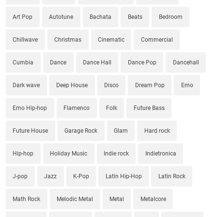
Art Pop
Autotune
Bachata
Beats
Bedroom
Chillwave
Christmas
Cinematic
Commercial
Cumbia
Dance
Dance Hall
Dance Pop
Dancehall
Dark wave
Deep House
Disco
Dream Pop
Emo
Emo Hip-hop
Flamenco
Folk
Future Bass
Future House
Garage Rock
Glam
Hard rock
Hip-hop
Holiday Music
Indie rock
Indietronica
J-pop
Jazz
K-Pop
Latin Hip-Hop
Latin Rock
Math Rock
Melodic Metal
Metal
Metalcore