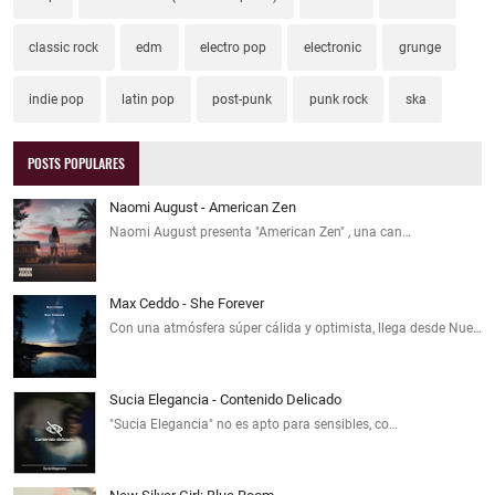
classic rock
edm
electro pop
electronic
grunge
indie pop
latin pop
post-punk
punk rock
ska
POSTS POPULARES
Naomi August - American Zen
Naomi August presenta "American Zen" , una can…
Max Ceddo - She Forever
Con una atmósfera súper cálida y optimista, llega desde Nue…
Sucia Elegancia - Contenido Delicado
"Sucia Elegancia" no es apto para sensibles, co…