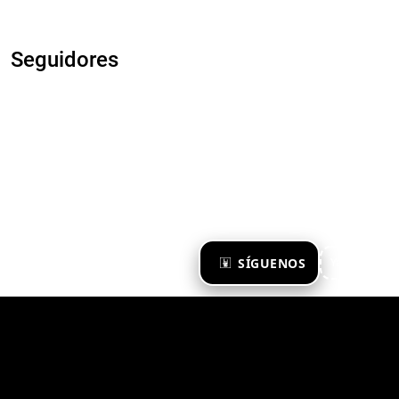
Seguidores
×
SÍGUENOS
Ya te sigo