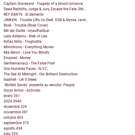
Captain Graveyard - Tragedy of a blood romance
Dead Rabbitts, Judge & Jury, Escape the Fate, Stit...
REY DANTE - El demente
JIMKEN - Trouble Lifts Us (feat. DSB & Alyssa Jane...
Rosk - Trouble (Rosk Cover)
Mit der Zwille - Unaufhaltbar
Leila Addams - Web of Lies
Niñas Niño - Troglodita
Monotronic - Everything Moves
Mia Baron - Love You Blindly
Empired - Money
Gentlemaniacs - The False Poet
One Hundred Paces - N.Y.C.
The Sea At Midnight - Our Brilliant Destruction
Isabhell - Let it bleed
´Blofeld Sands´ presenta su sencillo: People
Oscar Anton - Activists
enero
361
2024
3940
diciembre
329
noviembre
381
octubre
403
septiembre
373
agosto
434
julio
329