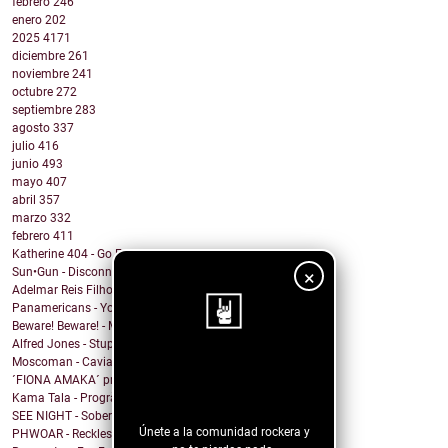
febrero
246
enero
202
2025
4171
diciembre
261
noviembre
241
octubre
272
septiembre
283
agosto
337
julio
416
junio
493
mayo
407
abril
357
marzo
332
febrero
411
Katherine 404 - Go Fabulous!
Sun•Gun - Disconnect
×
Adelmar Reis Filho - Sábado
Panamericans - You better Mov
Beware! Beware! - My Honey
Alfred Jones - Stupid Town
Moscoman - Caviar
¡Sigue nuestro
´FIONA AMAKA´ presenta su tema: No Daylight
blog!
Kama Tala - Progràmma
SEE NIGHT - Sober & High
Únete a la comunidad rockera y
PHWOAR - Reckless