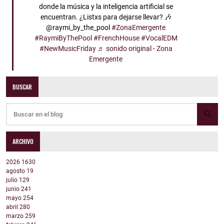
donde la música y la inteligencia artificial se
encuentran. ¿Listxs para dejarse llevar? 🎶
@raymi_by_the_pool
#ZonaEmergente
#RaymiByThePool
#FrenchHouse
#VocalEDM
#NewMusicFriday
♬ sonido original - Zona
Emergente
BUSCAR
ARCHIVO
2026
1630
agosto
19
julio
129
junio
241
mayo
254
abril
280
marzo
259