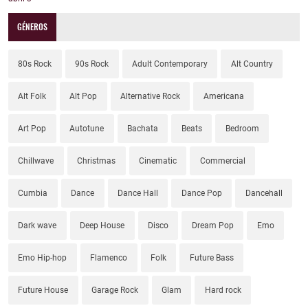
GÉNEROS
80s Rock
90s Rock
Adult Contemporary
Alt Country
Alt Folk
Alt Pop
Alternative Rock
Americana
Art Pop
Autotune
Bachata
Beats
Bedroom
Chillwave
Christmas
Cinematic
Commercial
Cumbia
Dance
Dance Hall
Dance Pop
Dancehall
Dark wave
Deep House
Disco
Dream Pop
Emo
Emo Hip-hop
Flamenco
Folk
Future Bass
Future House
Garage Rock
Glam
Hard rock