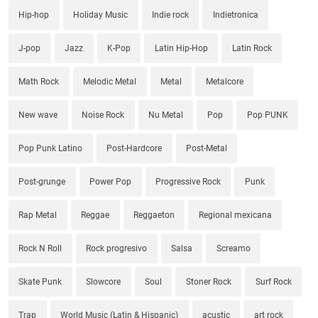
Hip-hop
Holiday Music
Indie rock
Indietronica
J-pop
Jazz
K-Pop
Latin Hip-Hop
Latin Rock
Math Rock
Melodic Metal
Metal
Metalcore
New wave
Noise Rock
Nu Metal
Pop
Pop PUNK
Pop Punk Latino
Post-Hardcore
Post-Metal
Post-grunge
Power Pop
Progressive Rock
Punk
Rap Metal
Reggae
Reggaeton
Regional mexicana
Rock N Roll
Rock progresivo
Salsa
Screamo
Skate Punk
Slowcore
Soul
Stoner Rock
Surf Rock
Trap
World Music (Latin & Hispanic)
acustic
art rock