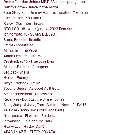
Desde Estados Unidos MR.PISS nos regala guitarr...
Gabby Onme - Dance in the Mirror
Four Story Fall , Jeremy Abrams - weather // whether
The Feather - You and I
Risley - Common Thread
OTOHICO - 逢いにいきたい - 2023 Remake
Ichinomoto Yu - SCARS BLEEYO!!
Bruno Brocchi - Reunite
jimrat - something
Maneater - The Prize
Aidan Leclaire - Find Me
CrushedBad45 - True Love Dies
Michael Butcher - Strangers
Led Zap - Sheila
Herine - Enemy
Gwyn - Nobody But Me
Second Guess - As Good As It Gets
Self Improvement - Obsession
Rebel Rae - Dont Let the Smile Fool Ya
Silos, Judge & Jury , From Ashes to New - IF I FALL!
Ari Bose - Down Bad (She's Hopeless)
Normandía - El Arte de Perderse
iamaband - Dela and the Dark
Heavy Lag - Husker Don't
ARASHK AZIZI - ELEGY SONATA