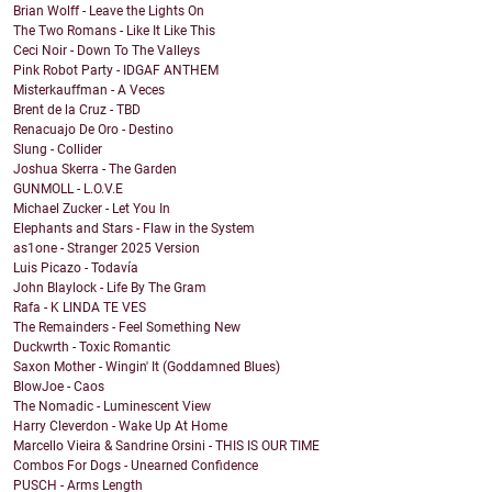
Brian Wolff - Leave the Lights On
The Two Romans - Like It Like This
Ceci Noir - Down To The Valleys
Pink Robot Party - IDGAF ANTHEM
Misterkauffman - A Veces
Brent de la Cruz - TBD
Renacuajo De Oro - Destino
Slung - Collider
Joshua Skerra - The Garden
GUNMOLL - L.O.V.E
Michael Zucker - Let You In
Elephants and Stars - Flaw in the System
as1one - Stranger 2025 Version
Luis Picazo - Todavía
John Blaylock - Life By The Gram
Rafa - K LINDA TE VES
The Remainders - Feel Something New
Duckwrth - Toxic Romantic
Saxon Mother - Wingin' It (Goddamned Blues)
BlowJoe - Caos
The Nomadic - Luminescent View
Harry Cleverdon - Wake Up At Home
Marcello Vieira & Sandrine Orsini - THIS IS OUR TIME
Combos For Dogs - Unearned Confidence
PUSCH - Arms Length