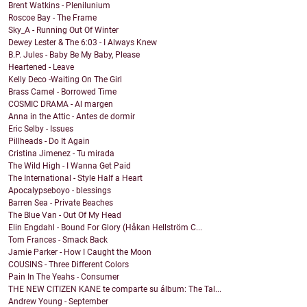
Brent Watkins - Plenilunium
Roscoe Bay - The Frame
Sky_A - Running Out Of Winter
Dewey Lester & The 6:03 - I Always Knew
B.P. Jules - Baby Be My Baby, Please
Heartened - Leave
Kelly Deco -Waiting On The Girl
Brass Camel - Borrowed Time
COSMIC DRAMA - Al margen
Anna in the Attic - Antes de dormir
Eric Selby - Issues
Pillheads - Do It Again
Cristina Jimenez - Tu mirada
The Wild High - I Wanna Get Paid
The International - Style Half a Heart
Apocalypseboyo - blessings
Barren Sea - Private Beaches
The Blue Van - Out Of My Head
Elin Engdahl - Bound For Glory (Håkan Hellström C...
Tom Frances - Smack Back
Jamie Parker - How I Caught the Moon
COUSINS - Three Different Colors
Pain In The Yeahs - Consumer
THE NEW CITIZEN KANE te comparte su álbum: The Tal...
Andrew Young - September