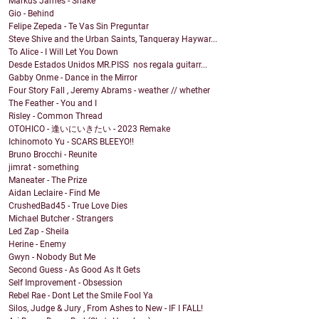
Markus James - Shake
Gio - Behind
Felipe Zepeda - Te Vas Sin Preguntar
Steve Shive and the Urban Saints, Tanqueray Haywar...
To Alice - I Will Let You Down
Desde Estados Unidos MR.PISS nos regala guitarr...
Gabby Onme - Dance in the Mirror
Four Story Fall , Jeremy Abrams - weather // whether
The Feather - You and I
Risley - Common Thread
OTOHICO - 逢いにいきたい - 2023 Remake
Ichinomoto Yu - SCARS BLEEYO!!
Bruno Brocchi - Reunite
jimrat - something
Maneater - The Prize
Aidan Leclaire - Find Me
CrushedBad45 - True Love Dies
Michael Butcher - Strangers
Led Zap - Sheila
Herine - Enemy
Gwyn - Nobody But Me
Second Guess - As Good As It Gets
Self Improvement - Obsession
Rebel Rae - Dont Let the Smile Fool Ya
Silos, Judge & Jury , From Ashes to New - IF I FALL!