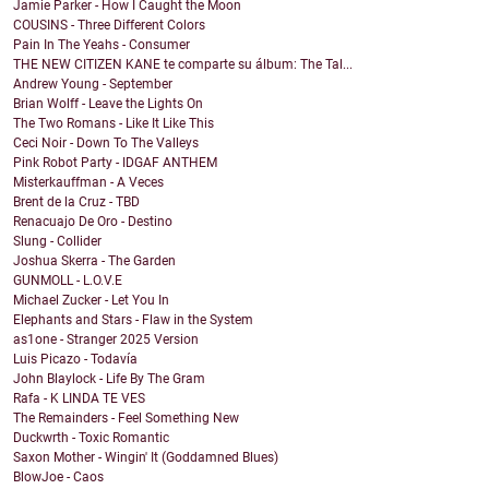
Jamie Parker - How I Caught the Moon
COUSINS - Three Different Colors
Pain In The Yeahs - Consumer
THE NEW CITIZEN KANE te comparte su álbum: The Tal...
Andrew Young - September
Brian Wolff - Leave the Lights On
The Two Romans - Like It Like This
Ceci Noir - Down To The Valleys
Pink Robot Party - IDGAF ANTHEM
Misterkauffman - A Veces
Brent de la Cruz - TBD
Renacuajo De Oro - Destino
Slung - Collider
Joshua Skerra - The Garden
GUNMOLL - L.O.V.E
Michael Zucker - Let You In
Elephants and Stars - Flaw in the System
as1one - Stranger 2025 Version
Luis Picazo - Todavía
John Blaylock - Life By The Gram
Rafa - K LINDA TE VES
The Remainders - Feel Something New
Duckwrth - Toxic Romantic
Saxon Mother - Wingin' It (Goddamned Blues)
BlowJoe - Caos