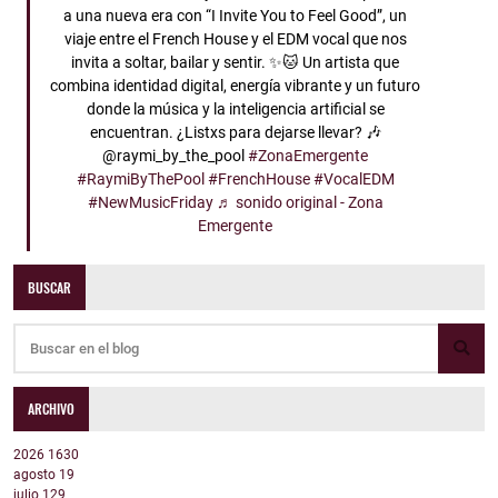
a una nueva era con “I Invite You to Feel Good”, un
viaje entre el French House y el EDM vocal que nos
invita a soltar, bailar y sentir. ✨🐱 Un artista que
combina identidad digital, energía vibrante y un futuro
donde la música y la inteligencia artificial se
encuentran. ¿Listxs para dejarse llevar? 🎶
@raymi_by_the_pool
#ZonaEmergente
#RaymiByThePool
#FrenchHouse
#VocalEDM
#NewMusicFriday
♬ sonido original - Zona
Emergente
BUSCAR
ARCHIVO
2026
1630
agosto
19
julio
129