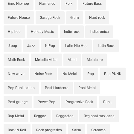
Emo Hip-hop
Flamenco
Folk
Future Bass
Future House
Garage Rock
Glam
Hard rock
Hip-hop
Holiday Music
Indie rock
Indietronica
J-pop
Jazz
K-Pop
Latin Hip-Hop
Latin Rock
Math Rock
Melodic Metal
Metal
Metalcore
New wave
Noise Rock
Nu Metal
Pop
Pop PUNK
Pop Punk Latino
Post-Hardcore
Post-Metal
Post-grunge
Power Pop
Progressive Rock
Punk
Rap Metal
Reggae
Reggaeton
Regional mexicana
Rock N Roll
Rock progresivo
Salsa
Screamo