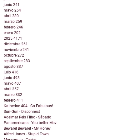
junio
241
mayo
254
abril
280
marzo
259
febrero
246
enero
202
2025
4171
diciembre
261
noviembre
241
octubre
272
septiembre
283
agosto
337
julio
416
junio
493
mayo
407
abril
357
marzo
332
febrero
411
Katherine 404 - Go Fabulous!
Sun•Gun - Disconnect
Adelmar Reis Filho - Sábado
Panamericans - You better Mov
Beware! Beware! - My Honey
Alfred Jones - Stupid Town
Moscoman - Caviar