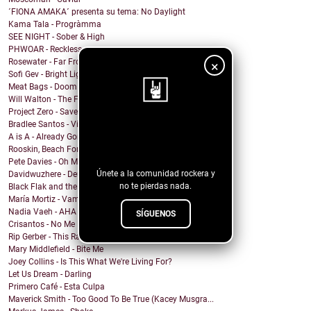
´FIONA AMAKA´ presenta su tema: No Daylight
Kama Tala - Progràmma
SEE NIGHT - Sober & High
PHWOAR - Reckless
Rosewater - Far From Home
×
Sofi Gev - Bright Light Shining
Meat Bags - Doom
Will Walton - The Fine Line
Project Zero - Save the Date
Bradlee Santos - Violent Kiss
¡Sigue nuestro
A is A - Already Gone
blog!
Rooskin, Beach For Tiger - Forever This Way
Pete Davies - Oh My God
Únete a la comunidad rockera y
Davidwuzhere - Deuces
no te pierdas nada.
Black Flak and the Nightmare Fighters - Depthlight
María Mortiz - Vampiro
Nadia Vaeh - AHA
SÍGUENOS
Crisantos - No Me Digas C****n
Rip Gerber - This Ranch Is My Church
Mary Middlefield - Bite Me
Joey Collins - Is This What We're Living For?
Let Us Dream - Darling
Primero Café - Esta Culpa
Maverick Smith - Too Good To Be True (Kacey Musgra...