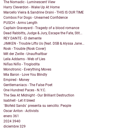
The Nomadic - Luminescent View
Harry Cleverdon - Wake Up At Home
Marcello Vieira & Sandrine Orsini - THIS IS OUR TIME
Combos For Dogs - Unearned Confidence
PUSCH - Arms Length
Captain Graveyard - Tragedy of a blood romance
Dead Rabbitts, Judge & Jury, Escape the Fate, Stit...
REY DANTE - El demente
JIMKEN - Trouble Lifts Us (feat. DSB & Alyssa Jane...
Rosk - Trouble (Rosk Cover)
Mit der Zwille - Unaufhaltbar
Leila Addams - Web of Lies
Niñas Niño - Troglodita
Monotronic - Everything Moves
Mia Baron - Love You Blindly
Empired - Money
Gentlemaniacs - The False Poet
One Hundred Paces - N.Y.C.
The Sea At Midnight - Our Brilliant Destruction
Isabhell - Let it bleed
´Blofeld Sands´ presenta su sencillo: People
Oscar Anton - Activists
enero
361
2024
3940
diciembre
329