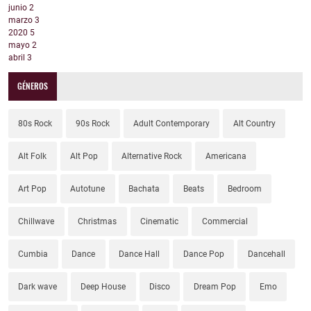
junio
2
marzo
3
2020
5
mayo
2
abril
3
GÉNEROS
80s Rock
90s Rock
Adult Contemporary
Alt Country
Alt Folk
Alt Pop
Alternative Rock
Americana
Art Pop
Autotune
Bachata
Beats
Bedroom
Chillwave
Christmas
Cinematic
Commercial
Cumbia
Dance
Dance Hall
Dance Pop
Dancehall
Dark wave
Deep House
Disco
Dream Pop
Emo