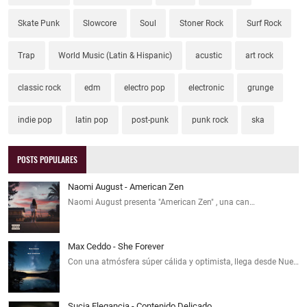
Skate Punk
Slowcore
Soul
Stoner Rock
Surf Rock
Trap
World Music (Latin & Hispanic)
acustic
art rock
classic rock
edm
electro pop
electronic
grunge
indie pop
latin pop
post-punk
punk rock
ska
POSTS POPULARES
Naomi August - American Zen
Naomi August presenta "American Zen" , una can…
Max Ceddo - She Forever
Con una atmósfera súper cálida y optimista, llega desde Nue…
Sucia Elegancia - Contenido Delicado