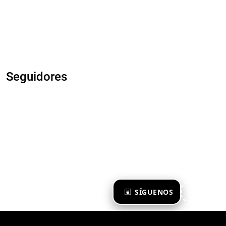
Seguidores
×
SÍGUENOS
Ya te sigo