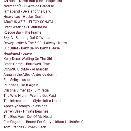
Ari Bose - Down Bad (She's Hopeless)
Normandía - El Arte de Perderse
iamaband - Dela and the Dark
Heavy Lag - Husker Don't
ARASHK AZIZI - ELEGY SONATA
Brent Watkins - Plenilunium
Roscoe Bay - The Frame
Sky_A - Running Out Of Winter
Dewey Lester & The 6:03 - I Always Knew
B.P. Jules - Baby Be My Baby, Please
Heartened - Leave
Kelly Deco -Waiting On The Girl
Brass Camel - Borrowed Time
COSMIC DRAMA - Al margen
Anna in the Attic - Antes de dormir
Eric Selby - Issues
Pillheads - Do It Again
Cristina Jimenez - Tu mirada
The Wild High - I Wanna Get Paid
The International - Style Half a Heart
Apocalypseboyo - blessings
Barren Sea - Private Beaches
The Blue Van - Out Of My Head
Elin Engdahl - Bound For Glory (Håkan Hellström C...
Tom Frances - Smack Back