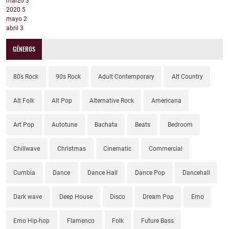
marzo
3
2020
5
mayo
2
abril
3
GÉNEROS
80s Rock
90s Rock
Adult Contemporary
Alt Country
Alt Folk
Alt Pop
Alternative Rock
Americana
Art Pop
Autotune
Bachata
Beats
Bedroom
Chillwave
Christmas
Cinematic
Commercial
Cumbia
Dance
Dance Hall
Dance Pop
Dancehall
Dark wave
Deep House
Disco
Dream Pop
Emo
Emo Hip-hop
Flamenco
Folk
Future Bass