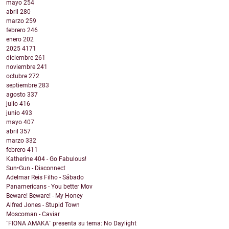
mayo
254
abril
280
marzo
259
febrero
246
enero
202
2025
4171
diciembre
261
noviembre
241
octubre
272
septiembre
283
agosto
337
julio
416
junio
493
mayo
407
abril
357
marzo
332
febrero
411
Katherine 404 - Go Fabulous!
Sun•Gun - Disconnect
Adelmar Reis Filho - Sábado
Panamericans - You better Mov
Beware! Beware! - My Honey
Alfred Jones - Stupid Town
Moscoman - Caviar
´FIONA AMAKA´ presenta su tema: No Daylight