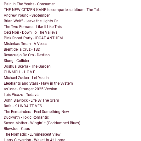
Pain In The Yeahs - Consumer
THE NEW CITIZEN KANE te comparte su álbum: The Tal...
Andrew Young - September
Brian Wolff - Leave the Lights On
The Two Romans - Like It Like This
Ceci Noir - Down To The Valleys
Pink Robot Party - IDGAF ANTHEM
Misterkauffman - A Veces
Brent de la Cruz - TBD
Renacuajo De Oro - Destino
Slung - Collider
Joshua Skerra - The Garden
GUNMOLL - L.O.V.E
Michael Zucker - Let You In
Elephants and Stars - Flaw in the System
as1one - Stranger 2025 Version
Luis Picazo - Todavía
John Blaylock - Life By The Gram
Rafa - K LINDA TE VES
The Remainders - Feel Something New
Duckwrth - Toxic Romantic
Saxon Mother - Wingin' It (Goddamned Blues)
BlowJoe - Caos
The Nomadic - Luminescent View
Harry Cleverdon - Wake Up At Home