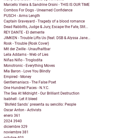
Marcello Vieira & Sandrine Orsini - THIS IS OUR TIME
Combos For Dogs - Unearned Confidence
PUSCH - Arms Length
Captain Graveyard - Tragedy of a blood romance
Dead Rabbitts, Judge & Jury, Escape the Fate, Stit...
REY DANTE - El demente
JIMKEN - Trouble Lifts Us (feat. DSB & Alyssa Jane...
Rosk - Trouble (Rosk Cover)
Mit der Zwille - Unaufhaltbar
Leila Addams - Web of Lies
Niñas Niño - Troglodita
Monotronic - Everything Moves
Mia Baron - Love You Blindly
Empired - Money
Gentlemaniacs - The False Poet
One Hundred Paces - N.Y.C.
The Sea At Midnight - Our Brilliant Destruction
Isabhell - Let it bleed
´Blofeld Sands´ presenta su sencillo: People
Oscar Anton - Activists
enero
361
2024
3940
diciembre
329
noviembre
381
octubre
403