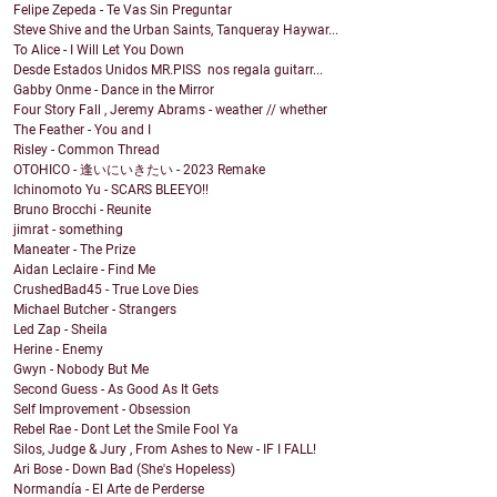
Felipe Zepeda - Te Vas Sin Preguntar
Steve Shive and the Urban Saints, Tanqueray Haywar...
To Alice - I Will Let You Down
Desde Estados Unidos MR.PISS nos regala guitarr...
Gabby Onme - Dance in the Mirror
Four Story Fall , Jeremy Abrams - weather // whether
The Feather - You and I
Risley - Common Thread
OTOHICO - 逢いにいきたい - 2023 Remake
Ichinomoto Yu - SCARS BLEEYO!!
Bruno Brocchi - Reunite
jimrat - something
Maneater - The Prize
Aidan Leclaire - Find Me
CrushedBad45 - True Love Dies
Michael Butcher - Strangers
Led Zap - Sheila
Herine - Enemy
Gwyn - Nobody But Me
Second Guess - As Good As It Gets
Self Improvement - Obsession
Rebel Rae - Dont Let the Smile Fool Ya
Silos, Judge & Jury , From Ashes to New - IF I FALL!
Ari Bose - Down Bad (She's Hopeless)
Normandía - El Arte de Perderse