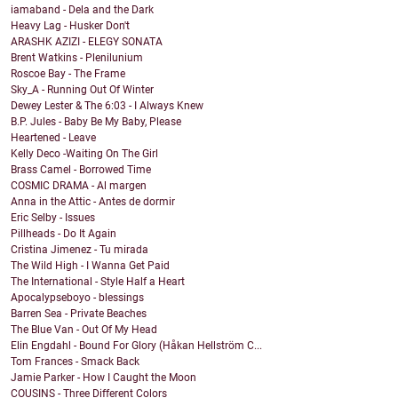
iamaband - Dela and the Dark
Heavy Lag - Husker Don't
ARASHK AZIZI - ELEGY SONATA
Brent Watkins - Plenilunium
Roscoe Bay - The Frame
Sky_A - Running Out Of Winter
Dewey Lester & The 6:03 - I Always Knew
B.P. Jules - Baby Be My Baby, Please
Heartened - Leave
Kelly Deco -Waiting On The Girl
Brass Camel - Borrowed Time
COSMIC DRAMA - Al margen
Anna in the Attic - Antes de dormir
Eric Selby - Issues
Pillheads - Do It Again
Cristina Jimenez - Tu mirada
The Wild High - I Wanna Get Paid
The International - Style Half a Heart
Apocalypseboyo - blessings
Barren Sea - Private Beaches
The Blue Van - Out Of My Head
Elin Engdahl - Bound For Glory (Håkan Hellström C...
Tom Frances - Smack Back
Jamie Parker - How I Caught the Moon
COUSINS - Three Different Colors