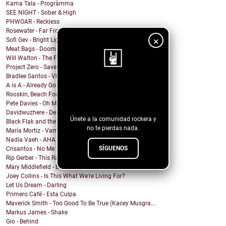
Kama Tala - Progràmma
SEE NIGHT - Sober & High
PHWOAR - Reckless
Rosewater - Far From Home
×
Sofi Gev - Bright Light Shining
Meat Bags - Doom
Will Walton - The Fine Line
Project Zero - Save the Date
Bradlee Santos - Violent Kiss
A is A - Already Gone
¡Sigue nuestro
Rooskin, Beach For Tiger - Forever This Way
blog!
Pete Davies - Oh My God
Davidwuzhere - Deuces
Únete a la comunidad rockera y
Black Flak and the Nightmare Fighters - Depthlight
no te pierdas nada.
María Mortiz - Vampiro
Nadia Vaeh - AHA
SÍGUENOS
Crisantos - No Me Digas C****n
Rip Gerber - This Ranch Is My Church
Mary Middlefield - Bite Me
Joey Collins - Is This What We're Living For?
Let Us Dream - Darling
Primero Café - Esta Culpa
Maverick Smith - Too Good To Be True (Kacey Musgra...
Markus James - Shake
Gio - Behind