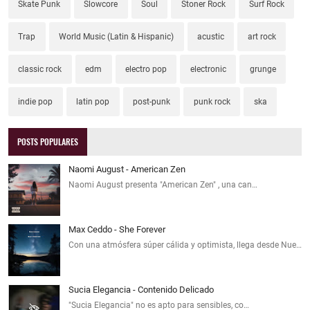
Skate Punk
Slowcore
Soul
Stoner Rock
Surf Rock
Trap
World Music (Latin & Hispanic)
acustic
art rock
classic rock
edm
electro pop
electronic
grunge
indie pop
latin pop
post-punk
punk rock
ska
POSTS POPULARES
Naomi August - American Zen
Naomi August presenta "American Zen" , una can…
Max Ceddo - She Forever
Con una atmósfera súper cálida y optimista, llega desde Nue…
Sucia Elegancia - Contenido Delicado
"Sucia Elegancia" no es apto para sensibles, co…