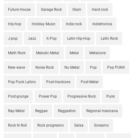
Future House
Garage Rock
Glam
Hard rock
Hip-hop
Holiday Music
Indie rock
Indietronica
J-pop
Jazz
K-Pop
Latin Hip-Hop
Latin Rock
Math Rock
Melodic Metal
Metal
Metalcore
New wave
Noise Rock
Nu Metal
Pop
Pop PUNK
Pop Punk Latino
Post-Hardcore
Post-Metal
Post-grunge
Power Pop
Progressive Rock
Punk
Rap Metal
Reggae
Reggaeton
Regional mexicana
Rock N Roll
Rock progresivo
Salsa
Screamo