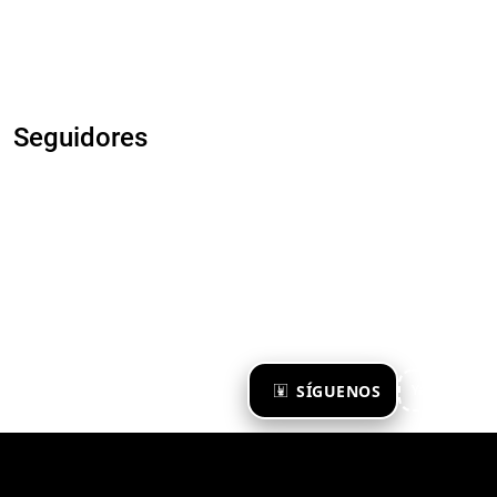
Seguidores
×
SÍGUENOS
Ya te sigo