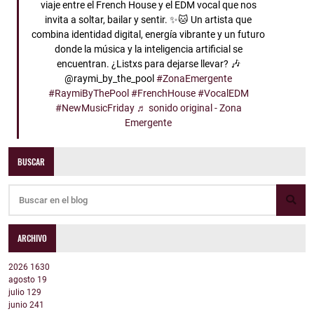
viaje entre el French House y el EDM vocal que nos
invita a soltar, bailar y sentir. ✨🐱 Un artista que
combina identidad digital, energía vibrante y un futuro
donde la música y la inteligencia artificial se
encuentran. ¿Listxs para dejarse llevar? 🎶
@raymi_by_the_pool
#ZonaEmergente
#RaymiByThePool
#FrenchHouse
#VocalEDM
#NewMusicFriday
♬ sonido original - Zona
Emergente
BUSCAR
ARCHIVO
2026
1630
agosto
19
julio
129
junio
241