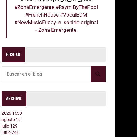
#ZonaEmergente
#RaymiByThePool
#FrenchHouse
#VocalEDM
#NewMusicFriday
♬ sonido original
- Zona Emergente
BUSCAR
ARCHIVO
2026
1630
agosto
19
julio
129
junio
241