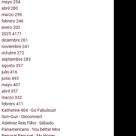
mayo
254
abril
280
marzo
259
febrero
246
enero
202
2025
4171
diciembre
261
noviembre
241
octubre
272
septiembre
283
agosto
337
julio
416
junio
493
mayo
407
abril
357
marzo
332
febrero
411
Katherine 404 - Go Fabulous!
Sun•Gun - Disconnect
Adelmar Reis Filho - Sábado
Panamericans - You better Mov
Beware! Beware! - My Honey