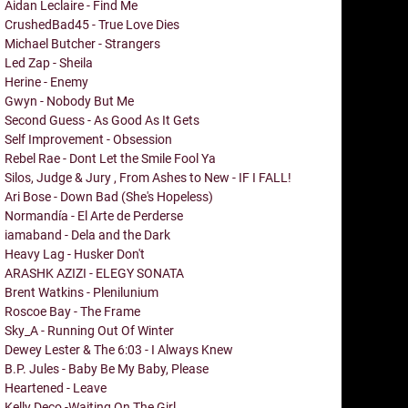
Aidan Leclaire - Find Me
CrushedBad45 - True Love Dies
Michael Butcher - Strangers
Led Zap - Sheila
Herine - Enemy
Gwyn - Nobody But Me
Second Guess - As Good As It Gets
Self Improvement - Obsession
Rebel Rae - Dont Let the Smile Fool Ya
Silos, Judge & Jury , From Ashes to New - IF I FALL!
Ari Bose - Down Bad (She's Hopeless)
Normandía - El Arte de Perderse
iamaband - Dela and the Dark
Heavy Lag - Husker Don't
ARASHK AZIZI - ELEGY SONATA
Brent Watkins - Plenilunium
Roscoe Bay - The Frame
Sky_A - Running Out Of Winter
Dewey Lester & The 6:03 - I Always Knew
B.P. Jules - Baby Be My Baby, Please
Heartened - Leave
Kelly Deco -Waiting On The Girl