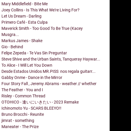
Mary Middlefield - Bite Me
Joey Collins - Is This What We're Living For?
Let Us Dream - Darling
Primero Café - Esta Culpa
Maverick Smith - Too Good To Be True (Kacey
Musgra...
Markus James - Shake
Gio - Behind
Felipe Zepeda - Te Vas Sin Preguntar
Steve Shive and the Urban Saints, Tanqueray Haywar...
To Alice - I Will Let You Down
Desde Estados Unidos MR.PISS nos regala guitarr...
Gabby Onme - Dance in the Mirror
Four Story Fall , Jeremy Abrams - weather // whether
The Feather - You and I
Risley - Common Thread
OTOHICO - 逢いにいきたい - 2023 Remake
Ichinomoto Yu - SCARS BLEEYO!!
Bruno Brocchi - Reunite
jimrat - something
Maneater - The Prize