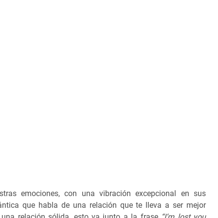
stras emociones, con una vibración excepcional en sus
mántica que habla de una relación que te lleva a ser mejor
una relación sólida, esto va junto a la frase
“I’m lost you