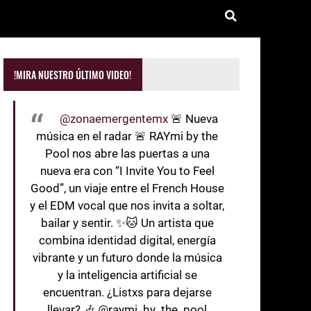
!MIRA NUESTRO ÚLTIMO VIDEO!
@zonaemergentemx
🚨 Nueva
música en el radar 🚨 RAYmi by the
Pool nos abre las puertas a una
nueva era con “I Invite You to Feel
Good”, un viaje entre el French House
y el EDM vocal que nos invita a soltar,
bailar y sentir. ✨🐱 Un artista que
combina identidad digital, energía
vibrante y un futuro donde la música
y la inteligencia artificial se
encuentran. ¿Listxs para dejarse
llevar? 🎶 @raymi_by_the_pool