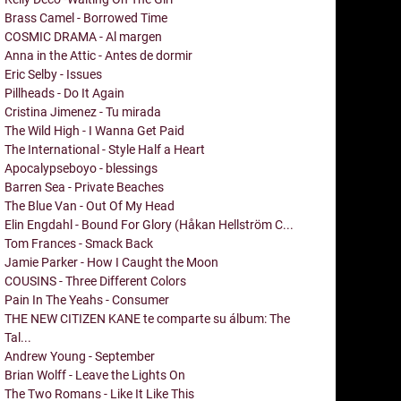
Brass Camel - Borrowed Time
COSMIC DRAMA - Al margen
Anna in the Attic - Antes de dormir
Eric Selby - Issues
Pillheads - Do It Again
Cristina Jimenez - Tu mirada
The Wild High - I Wanna Get Paid
The International - Style Half a Heart
Apocalypseboyo - blessings
Barren Sea - Private Beaches
The Blue Van - Out Of My Head
Elin Engdahl - Bound For Glory (Håkan Hellström C...
Tom Frances - Smack Back
Jamie Parker - How I Caught the Moon
COUSINS - Three Different Colors
Pain In The Yeahs - Consumer
THE NEW CITIZEN KANE te comparte su álbum: The
Tal...
Andrew Young - September
Brian Wolff - Leave the Lights On
The Two Romans - Like It Like This