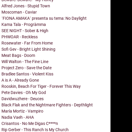
Alfred Jones - Stupid Town
Moscoman - Caviar
´FIONA AMAKA´ presenta su tema: No Daylight
Kama Tala - Progràmma
SEE NIGHT - Sober & High
PHWOAR - Reckless
Rosewater - Far From Home
Sofi Gev - Bright Light Shining
Meat Bags - Doom
Will Walton - The Fine Line
Project Zero - Save the Date
Bradlee Santos - Violent Kiss
A is A - Already Gone
Rooskin, Beach For Tiger - Forever This Way
Pete Davies - Oh My God
Davidwuzhere - Deuces
Black Flak and the Nightmare Fighters - Depthlight
María Mortiz - Vampiro
Nadia Vaeh - AHA
Crisantos - No Me Digas C****n
Rip Gerber - This Ranch Is My Church