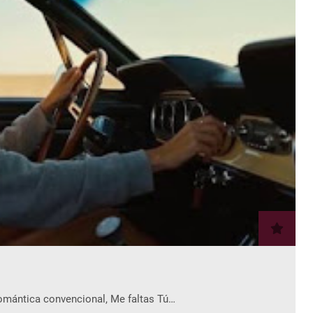
romántica convencional, Me faltas Tú…