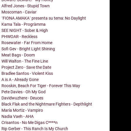
Alfred Jones - Stupid Town
Moscoman - Caviar
´FIONA AMAKA´ presenta su tema: No Daylight
Kama Tala - Progràmma
SEE NIGHT - Sober & High
PHWOAR - Reckless
Rosewater - Far From Home
Sofi Gev - Bright Light Shining
Meat Bags - Doom
Will Walton - The Fine Line
Project Zero - Save the Date
Bradlee Santos - Violent Kiss
A is A - Already Gone
Rooskin, Beach For Tiger - Forever This Way
Pete Davies - Oh My God
Davidwuzhere - Deuces
Black Flak and the Nightmare Fighters - Depthlight
María Mortiz - Vampiro
Nadia Vaeh - AHA
Crisantos - No Me Digas C****n
Rip Gerber - This Ranch Is My Church