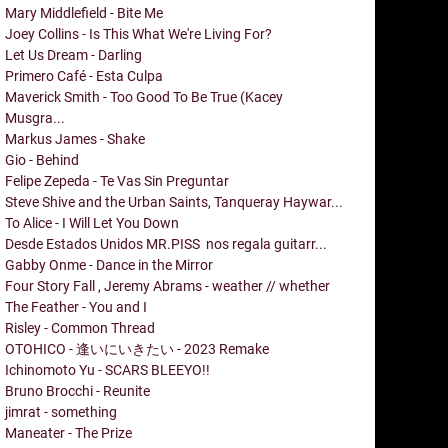
Mary Middlefield - Bite Me
Joey Collins - Is This What We're Living For?
Let Us Dream - Darling
Primero Café - Esta Culpa
Maverick Smith - Too Good To Be True (Kacey
Musgra...
Markus James - Shake
Gio - Behind
Felipe Zepeda - Te Vas Sin Preguntar
Steve Shive and the Urban Saints, Tanqueray Haywar...
To Alice - I Will Let You Down
Desde Estados Unidos MR.PISS nos regala guitarr...
Gabby Onme - Dance in the Mirror
Four Story Fall , Jeremy Abrams - weather // whether
The Feather - You and I
Risley - Common Thread
OTOHICO - 逢いにいきたい - 2023 Remake
Ichinomoto Yu - SCARS BLEEYO!!
Bruno Brocchi - Reunite
jimrat - something
Maneater - The Prize