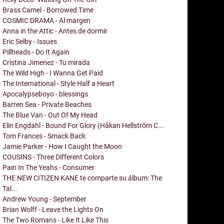
Brass Camel - Borrowed Time
COSMIC DRAMA - Al margen
Anna in the Attic - Antes de dormir
Eric Selby - Issues
Pillheads - Do It Again
Cristina Jimenez - Tu mirada
The Wild High - I Wanna Get Paid
The International - Style Half a Heart
Apocalypseboyo - blessings
Barren Sea - Private Beaches
The Blue Van - Out Of My Head
Elin Engdahl - Bound For Glory (Håkan Hellström C...
Tom Frances - Smack Back
Jamie Parker - How I Caught the Moon
COUSINS - Three Different Colors
Pain In The Yeahs - Consumer
THE NEW CITIZEN KANE te comparte su álbum: The
Tal...
Andrew Young - September
Brian Wolff - Leave the Lights On
The Two Romans - Like It Like This