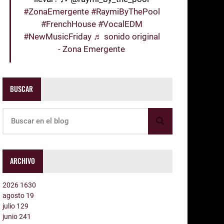
#ZonaEmergente
#RaymiByThePool
#FrenchHouse
#VocalEDM
#NewMusicFriday
♬ sonido original
- Zona Emergente
BUSCAR
ARCHIVO
2026
1630
agosto
19
julio
129
junio
241