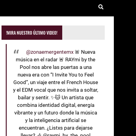
!MIRA NUESTRO ÚLTIMO VIDEO!
@zonaemergentemx
🚨 Nueva
música en el radar 🚨 RAYmi by the
Pool nos abre las puertas a una
nueva era con “I Invite You to Feel
Good”, un viaje entre el French House
y el EDM vocal que nos invita a soltar,
bailar y sentir. ✨🐱 Un artista que
combina identidad digital, energía
vibrante y un futuro donde la música
y la inteligencia artificial se
encuentran. ¿Listxs para dejarse
llevar? 🎶 @raymi_by_the_pool