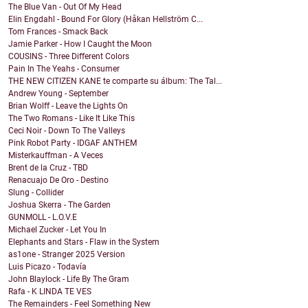
The Blue Van - Out Of My Head
Elin Engdahl - Bound For Glory (Håkan Hellström C...
Tom Frances - Smack Back
Jamie Parker - How I Caught the Moon
COUSINS - Three Different Colors
Pain In The Yeahs - Consumer
THE NEW CITIZEN KANE te comparte su álbum: The Tal...
Andrew Young - September
Brian Wolff - Leave the Lights On
The Two Romans - Like It Like This
Ceci Noir - Down To The Valleys
Pink Robot Party - IDGAF ANTHEM
Misterkauffman - A Veces
Brent de la Cruz - TBD
Renacuajo De Oro - Destino
Slung - Collider
Joshua Skerra - The Garden
GUNMOLL - L.O.V.E
Michael Zucker - Let You In
Elephants and Stars - Flaw in the System
as1one - Stranger 2025 Version
Luis Picazo - Todavía
John Blaylock - Life By The Gram
Rafa - K LINDA TE VES
The Remainders - Feel Something New