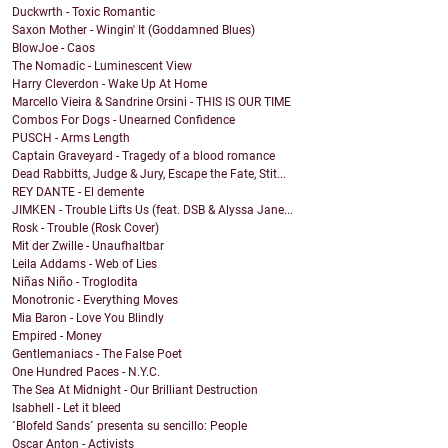
Duckwrth - Toxic Romantic
Saxon Mother - Wingin' It (Goddamned Blues)
BlowJoe - Caos
The Nomadic - Luminescent View
Harry Cleverdon - Wake Up At Home
Marcello Vieira & Sandrine Orsini - THIS IS OUR TIME
Combos For Dogs - Unearned Confidence
PUSCH - Arms Length
Captain Graveyard - Tragedy of a blood romance
Dead Rabbitts, Judge & Jury, Escape the Fate, Stit...
REY DANTE - El demente
JIMKEN - Trouble Lifts Us (feat. DSB & Alyssa Jane...
Rosk - Trouble (Rosk Cover)
Mit der Zwille - Unaufhaltbar
Leila Addams - Web of Lies
Niñas Niño - Troglodita
Monotronic - Everything Moves
Mia Baron - Love You Blindly
Empired - Money
Gentlemaniacs - The False Poet
One Hundred Paces - N.Y.C.
The Sea At Midnight - Our Brilliant Destruction
Isabhell - Let it bleed
´Blofeld Sands´ presenta su sencillo: People
Oscar Anton - Activists