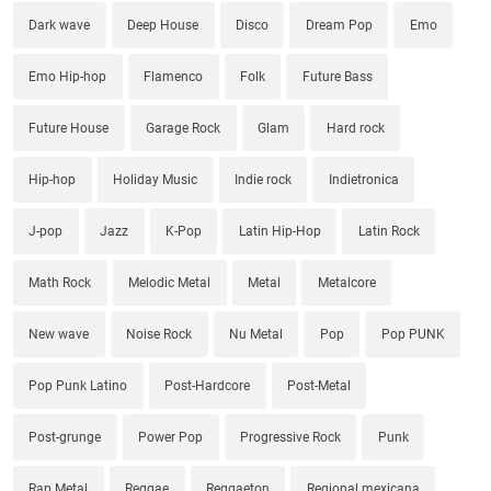
Dark wave
Deep House
Disco
Dream Pop
Emo
Emo Hip-hop
Flamenco
Folk
Future Bass
Future House
Garage Rock
Glam
Hard rock
Hip-hop
Holiday Music
Indie rock
Indietronica
J-pop
Jazz
K-Pop
Latin Hip-Hop
Latin Rock
Math Rock
Melodic Metal
Metal
Metalcore
New wave
Noise Rock
Nu Metal
Pop
Pop PUNK
Pop Punk Latino
Post-Hardcore
Post-Metal
Post-grunge
Power Pop
Progressive Rock
Punk
Rap Metal
Reggae
Reggaeton
Regional mexicana