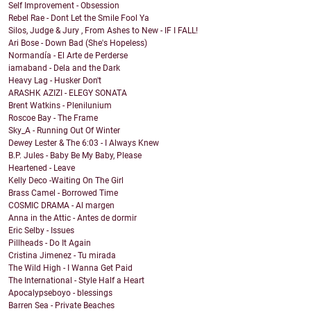
Self Improvement - Obsession
Rebel Rae - Dont Let the Smile Fool Ya
Silos, Judge & Jury , From Ashes to New - IF I FALL!
Ari Bose - Down Bad (She's Hopeless)
Normandía - El Arte de Perderse
iamaband - Dela and the Dark
Heavy Lag - Husker Don't
ARASHK AZIZI - ELEGY SONATA
Brent Watkins - Plenilunium
Roscoe Bay - The Frame
Sky_A - Running Out Of Winter
Dewey Lester & The 6:03 - I Always Knew
B.P. Jules - Baby Be My Baby, Please
Heartened - Leave
Kelly Deco -Waiting On The Girl
Brass Camel - Borrowed Time
COSMIC DRAMA - Al margen
Anna in the Attic - Antes de dormir
Eric Selby - Issues
Pillheads - Do It Again
Cristina Jimenez - Tu mirada
The Wild High - I Wanna Get Paid
The International - Style Half a Heart
Apocalypseboyo - blessings
Barren Sea - Private Beaches