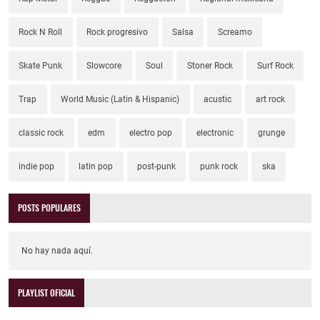
Rock N Roll
Rock progresivo
Salsa
Screamo
Skate Punk
Slowcore
Soul
Stoner Rock
Surf Rock
Trap
World Music (Latin & Hispanic)
acustic
art rock
classic rock
edm
electro pop
electronic
grunge
indie pop
latin pop
post-punk
punk rock
ska
POSTS POPULARES
No hay nada aquí.
PLAYLIST OFICIAL