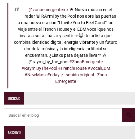
@zonaemergentemx
🚨 Nueva música en el
radar 🚨 RAYmi by the Pool nos abre las puertas
a una nueva era con “I Invite You to Feel Good”, un
viaje entre el French House y el EDM vocal que nos
invita a soltar, bailar y sentir. ✨🐱 Un artista que
combina identidad digital, energía vibrante y un futuro
donde la música y la inteligencia artificial se
encuentran. ¿Listxs para dejarse llevar? 🎶
@raymi_by_the_pool
#ZonaEmergente
#RaymiByThePool
#FrenchHouse
#VocalEDM
#NewMusicFriday
♬ sonido original - Zona
Emergente
BUSCAR
ARCHIVO