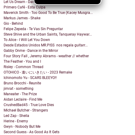
Let Us Dream - Darling
Primero Café - Esta Culpa
Maverick Smith - Too Good To Be True (Kacey Musgra...
Markus James - Shake
Gio - Behind
Felipe Zepeda - Te Vas Sin Preguntar
Steve Shive and the Urban Saints, Tanqueray Haywar...
To Alice - I Will Let You Down
Desde Estados Unidos MR.PISS nos regala guitarr...
Gabby Onme - Dance in the Mirror
Four Story Fall , Jeremy Abrams - weather // whether
The Feather - You and I
Risley - Common Thread
OTOHICO - 逢いにいきたい - 2023 Remake
Ichinomoto Yu - SCARS BLEEYO!!
Bruno Brocchi - Reunite
jimrat - something
Maneater - The Prize
Aidan Leclaire - Find Me
CrushedBad45 - True Love Dies
Michael Butcher - Strangers
Led Zap - Sheila
Herine - Enemy
Gwyn - Nobody But Me
Second Guess - As Good As It Gets