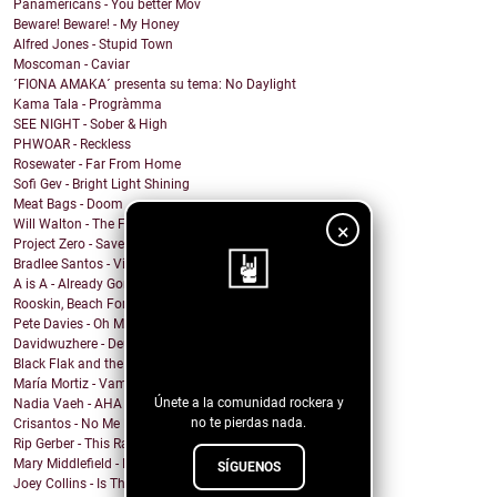
Panamericans - You better Mov
Beware! Beware! - My Honey
Alfred Jones - Stupid Town
Moscoman - Caviar
´FIONA AMAKA´ presenta su tema: No Daylight
Kama Tala - Progràmma
SEE NIGHT - Sober & High
PHWOAR - Reckless
Rosewater - Far From Home
Sofi Gev - Bright Light Shining
Meat Bags - Doom
Will Walton - The Fine Line
×
Project Zero - Save the Date
Bradlee Santos - Violent Kiss
A is A - Already Gone
Rooskin, Beach For Tiger - Forever This Way
Pete Davies - Oh My God
¡Sigue nuestro
Davidwuzhere - Deuces
blog!
Black Flak and the Nightmare Fighters - Depthlight
María Mortiz - Vampiro
Únete a la comunidad rockera y
Nadia Vaeh - AHA
no te pierdas nada.
Crisantos - No Me Digas C****n
Rip Gerber - This Ranch Is My Church
Mary Middlefield - Bite Me
SÍGUENOS
Joey Collins - Is This What We're Living For?