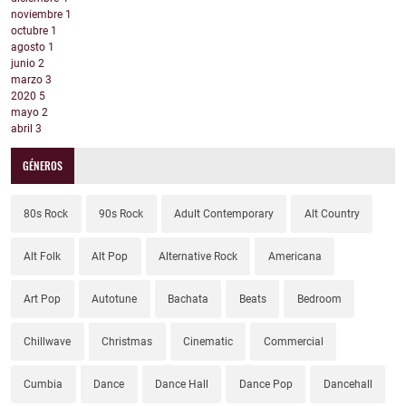
noviembre
1
octubre
1
agosto
1
junio
2
marzo
3
2020
5
mayo
2
abril
3
GÉNEROS
80s Rock
90s Rock
Adult Contemporary
Alt Country
Alt Folk
Alt Pop
Alternative Rock
Americana
Art Pop
Autotune
Bachata
Beats
Bedroom
Chillwave
Christmas
Cinematic
Commercial
Cumbia
Dance
Dance Hall
Dance Pop
Dancehall