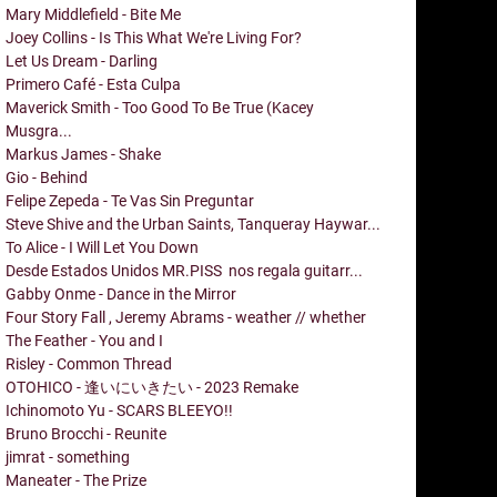
Mary Middlefield - Bite Me
Joey Collins - Is This What We're Living For?
Let Us Dream - Darling
Primero Café - Esta Culpa
Maverick Smith - Too Good To Be True (Kacey
Musgra...
Markus James - Shake
Gio - Behind
Felipe Zepeda - Te Vas Sin Preguntar
Steve Shive and the Urban Saints, Tanqueray Haywar...
To Alice - I Will Let You Down
Desde Estados Unidos MR.PISS nos regala guitarr...
Gabby Onme - Dance in the Mirror
Four Story Fall , Jeremy Abrams - weather // whether
The Feather - You and I
Risley - Common Thread
OTOHICO - 逢いにいきたい - 2023 Remake
Ichinomoto Yu - SCARS BLEEYO!!
Bruno Brocchi - Reunite
jimrat - something
Maneater - The Prize