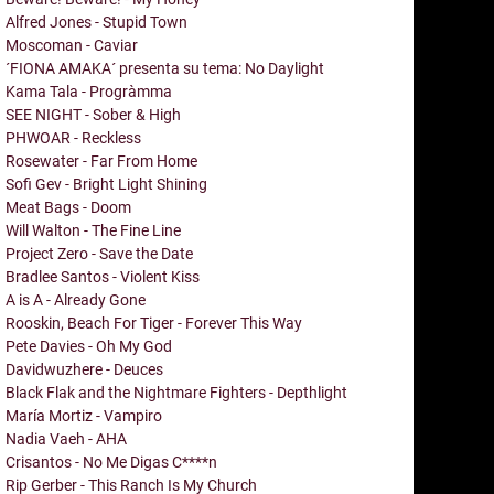
Alfred Jones - Stupid Town
Moscoman - Caviar
´FIONA AMAKA´ presenta su tema: No Daylight
Kama Tala - Progràmma
SEE NIGHT - Sober & High
PHWOAR - Reckless
Rosewater - Far From Home
Sofi Gev - Bright Light Shining
Meat Bags - Doom
Will Walton - The Fine Line
Project Zero - Save the Date
Bradlee Santos - Violent Kiss
A is A - Already Gone
Rooskin, Beach For Tiger - Forever This Way
Pete Davies - Oh My God
Davidwuzhere - Deuces
Black Flak and the Nightmare Fighters - Depthlight
María Mortiz - Vampiro
Nadia Vaeh - AHA
Crisantos - No Me Digas C****n
Rip Gerber - This Ranch Is My Church