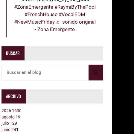
#ZonaEmergente
#RaymiByThePool
#FrenchHouse
#VocalEDM
#NewMusicFriday
♬ sonido original
- Zona Emergente
BUSCAR
ARCHIVO
2026
1630
agosto
19
julio
129
junio
241