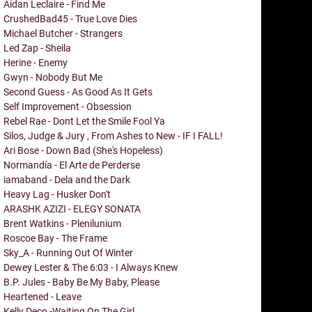
Aidan Leclaire - Find Me
CrushedBad45 - True Love Dies
Michael Butcher - Strangers
Led Zap - Sheila
Herine - Enemy
Gwyn - Nobody But Me
Second Guess - As Good As It Gets
Self Improvement - Obsession
Rebel Rae - Dont Let the Smile Fool Ya
Silos, Judge & Jury , From Ashes to New - IF I FALL!
Ari Bose - Down Bad (She's Hopeless)
Normandía - El Arte de Perderse
iamaband - Dela and the Dark
Heavy Lag - Husker Don't
ARASHK AZIZI - ELEGY SONATA
Brent Watkins - Plenilunium
Roscoe Bay - The Frame
Sky_A - Running Out Of Winter
Dewey Lester & The 6:03 - I Always Knew
B.P. Jules - Baby Be My Baby, Please
Heartened - Leave
Kelly Deco -Waiting On The Girl