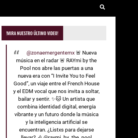
!MIRA NUESTRO ÚLTIMO VIDEO!
@zonaemergentemx
🚨 Nueva
música en el radar 🚨 RAYmi by the
Pool nos abre las puertas a una
nueva era con “I Invite You to Feel
Good”, un viaje entre el French House
y el EDM vocal que nos invita a soltar,
bailar y sentir. ✨🐱 Un artista que
combina identidad digital, energía
vibrante y un futuro donde la música
y la inteligencia artificial se
encuentran. ¿Listxs para dejarse
llevar? 🎶 @raymi_by_the_pool