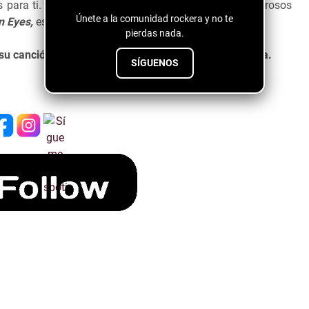
s para ti. Disfruta esta oleada de amor, fuerza y poderosos
Únete a la comunidad rockera y no te
 Eyes,
estoy segura que te encantara.
pierdas nada.
su canción Brown Eyes, no podrás dejar de escucharla.
SÍGUENOS