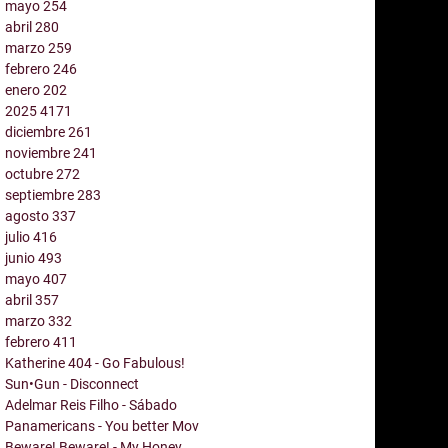
mayo
254
abril
280
marzo
259
febrero
246
enero
202
2025
4171
diciembre
261
noviembre
241
octubre
272
septiembre
283
agosto
337
julio
416
junio
493
mayo
407
abril
357
marzo
332
febrero
411
Katherine 404 - Go Fabulous!
Sun•Gun - Disconnect
Adelmar Reis Filho - Sábado
Panamericans - You better Mov
Beware! Beware! - My Honey