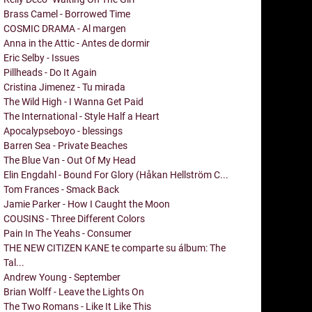
Brass Camel - Borrowed Time
COSMIC DRAMA - Al margen
Anna in the Attic - Antes de dormir
Eric Selby - Issues
Pillheads - Do It Again
Cristina Jimenez - Tu mirada
The Wild High - I Wanna Get Paid
The International - Style Half a Heart
Apocalypseboyo - blessings
Barren Sea - Private Beaches
The Blue Van - Out Of My Head
Elin Engdahl - Bound For Glory (Håkan Hellström C...
Tom Frances - Smack Back
Jamie Parker - How I Caught the Moon
COUSINS - Three Different Colors
Pain In The Yeahs - Consumer
THE NEW CITIZEN KANE te comparte su álbum: The
Tal...
Andrew Young - September
Brian Wolff - Leave the Lights On
The Two Romans - Like It Like This