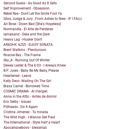
Second Guess - As Good As It Gets
Self Improvement - Obsession
Rebel Rae - Dont Let the Smile Fool Ya
Silos, Judge & Jury , From Ashes to New - IF I FALL!
Ari Bose - Down Bad (She's Hopeless)
Normandía - El Arte de Perderse
iamaband - Dela and the Dark
Heavy Lag - Husker Don't
ARASHK AZIZI - ELEGY SONATA
Brent Watkins - Plenilunium
Roscoe Bay - The Frame
Sky_A - Running Out Of Winter
Dewey Lester & The 6:03 - I Always Knew
B.P. Jules - Baby Be My Baby, Please
Heartened - Leave
Kelly Deco -Waiting On The Girl
Brass Camel - Borrowed Time
COSMIC DRAMA - Al margen
Anna in the Attic - Antes de dormir
Eric Selby - Issues
Pillheads - Do It Again
Cristina Jimenez - Tu mirada
The Wild High - I Wanna Get Paid
The International - Style Half a Heart
Apocalypseboyo - blessings