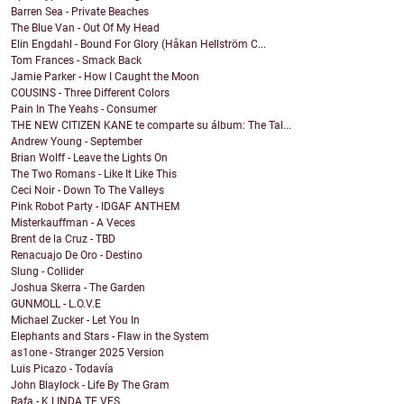
Barren Sea - Private Beaches
The Blue Van - Out Of My Head
Elin Engdahl - Bound For Glory (Håkan Hellström C...
Tom Frances - Smack Back
Jamie Parker - How I Caught the Moon
COUSINS - Three Different Colors
Pain In The Yeahs - Consumer
THE NEW CITIZEN KANE te comparte su álbum: The Tal...
Andrew Young - September
Brian Wolff - Leave the Lights On
The Two Romans - Like It Like This
Ceci Noir - Down To The Valleys
Pink Robot Party - IDGAF ANTHEM
Misterkauffman - A Veces
Brent de la Cruz - TBD
Renacuajo De Oro - Destino
Slung - Collider
Joshua Skerra - The Garden
GUNMOLL - L.O.V.E
Michael Zucker - Let You In
Elephants and Stars - Flaw in the System
as1one - Stranger 2025 Version
Luis Picazo - Todavía
John Blaylock - Life By The Gram
Rafa - K LINDA TE VES