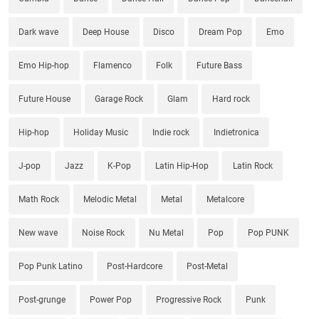
Dark wave
Deep House
Disco
Dream Pop
Emo
Emo Hip-hop
Flamenco
Folk
Future Bass
Future House
Garage Rock
Glam
Hard rock
Hip-hop
Holiday Music
Indie rock
Indietronica
J-pop
Jazz
K-Pop
Latin Hip-Hop
Latin Rock
Math Rock
Melodic Metal
Metal
Metalcore
New wave
Noise Rock
Nu Metal
Pop
Pop PUNK
Pop Punk Latino
Post-Hardcore
Post-Metal
Post-grunge
Power Pop
Progressive Rock
Punk