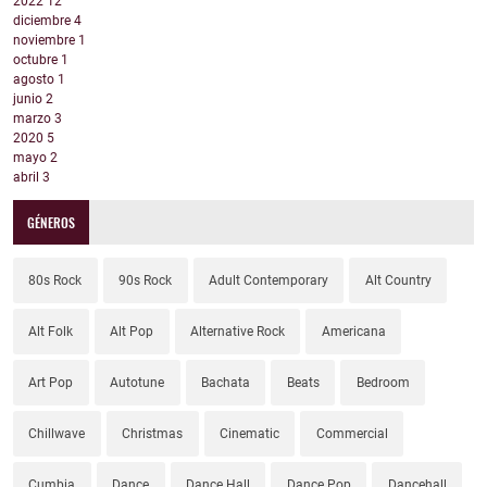
2022
12
diciembre
4
noviembre
1
octubre
1
agosto
1
junio
2
marzo
3
2020
5
mayo
2
abril
3
GÉNEROS
80s Rock
90s Rock
Adult Contemporary
Alt Country
Alt Folk
Alt Pop
Alternative Rock
Americana
Art Pop
Autotune
Bachata
Beats
Bedroom
Chillwave
Christmas
Cinematic
Commercial
Cumbia
Dance
Dance Hall
Dance Pop
Dancehall