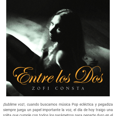
¡Sublime voz!, cuando buscamos música Pop ecléctica y pegadiza
siempre juega un papel importante la voz, el día de hoy traigo una
rolita que cumple con todos los parámetros para pegarte duro en el