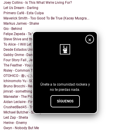
Joey Collins - Is This What We're Living For?
Let Us Dream - Darling
Primero Café - Esta Culpa
Maverick Smith - Too Good To Be True (Kacey Musgra...
Markus James - Shake
Gio - Behind
Felipe Zepeda - Te Vas Sin Preguntar
×
Steve Shive and the Urban Saints, Tanqueray Haywar...
To Alice - I Will Let You Down
Desde Estados Unidos MR.PISS nos regala guitarr...
Gabby Onme - Dance in the Mirror
Four Story Fall , Jeremy Abrams - weather // whether
The Feather - You and I
¡Sigue nuestro
Risley - Common Thread
blog!
OTOHICO - 逢いにいきたい - 2023 Remake
Ichinomoto Yu - SCARS BLEEYO!!
Únete a la comunidad rockera y
Bruno Brocchi - Reunite
no te pierdas nada.
jimrat - something
Maneater - The Prize
SÍGUENOS
Aidan Leclaire - Find Me
CrushedBad45 - True Love Dies
Michael Butcher - Strangers
Led Zap - Sheila
Herine - Enemy
Gwyn - Nobody But Me