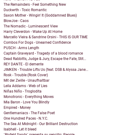
The Remainders - Feel Something New
Duckwrth - Toxic Romantic
Saxon Mother - Wingin' It (Goddamned Blues)
BlowJoe - Caos
The Nomadic - Luminescent View
Harry Cleverdon - Wake Up At Home
Marcello Vieira & Sandrine Orsini - THIS IS OUR TIME
Combos For Dogs - Unearned Confidence
PUSCH - Arms Length
Captain Graveyard - Tragedy of a blood romance
Dead Rabbitts, Judge & Jury, Escape the Fate, Stit...
REY DANTE - El demente
JIMKEN - Trouble Lifts Us (feat. DSB & Alyssa Jane...
Rosk - Trouble (Rosk Cover)
Mit der Zwille - Unaufhaltbar
Leila Addams - Web of Lies
Niñas Niño - Troglodita
Monotronic - Everything Moves
Mia Baron - Love You Blindly
Empired - Money
Gentlemaniacs - The False Poet
One Hundred Paces - N.Y.C.
The Sea At Midnight - Our Brilliant Destruction
Isabhell - Let it bleed
´Blofeld Sands´ presenta su sencillo: People