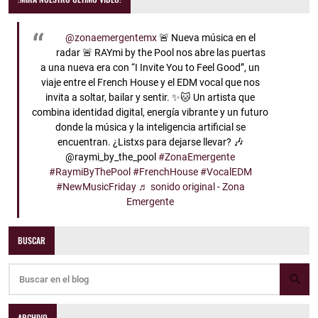
@zonaemergentemx
🚨 Nueva música en el
radar 🚨 RAYmi by the Pool nos abre las puertas
a una nueva era con “I Invite You to Feel Good”, un
viaje entre el French House y el EDM vocal que nos
invita a soltar, bailar y sentir. ✨🐱 Un artista que
combina identidad digital, energía vibrante y un futuro
donde la música y la inteligencia artificial se
encuentran. ¿Listxs para dejarse llevar? 🎶
@raymi_by_the_pool
#ZonaEmergente
#RaymiByThePool
#FrenchHouse
#VocalEDM
#NewMusicFriday
♬ sonido original - Zona
Emergente
BUSCAR
ARCHIVO