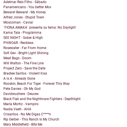
Adelmar Reis Filho - Sábado
Panamericans - You better Mov
Beware! Beware! - My Honey
Alfred Jones - Stupid Town
Moscoman - Caviar
´FIONA AMAKA´ presenta su tema: No Daylight
Kama Tala - Progràmma
SEE NIGHT - Sober & High
PHWOAR - Reckless
Rosewater - Far From Home
Sofi Gev - Bright Light Shining
Meat Bags - Doom
Will Walton - The Fine Line
Project Zero - Save the Date
Bradlee Santos - Violent Kiss
A is A - Already Gone
Rooskin, Beach For Tiger - Forever This Way
Pete Davies - Oh My God
Davidwuzhere - Deuces
Black Flak and the Nightmare Fighters - Depthlight
María Mortiz - Vampiro
Nadia Vaeh - AHA
Crisantos - No Me Digas C****n
Rip Gerber - This Ranch Is My Church
Mary Middlefield - Bite Me