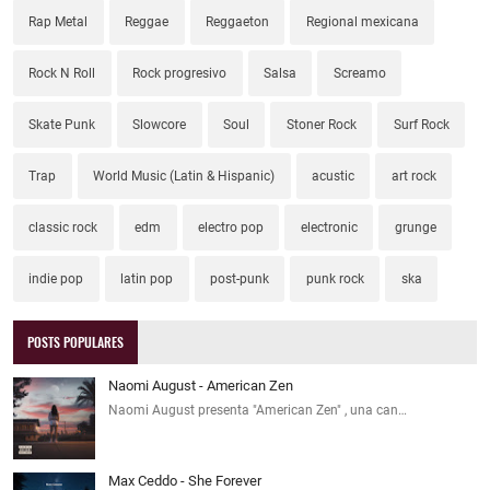
Rap Metal
Reggae
Reggaeton
Regional mexicana
Rock N Roll
Rock progresivo
Salsa
Screamo
Skate Punk
Slowcore
Soul
Stoner Rock
Surf Rock
Trap
World Music (Latin & Hispanic)
acustic
art rock
classic rock
edm
electro pop
electronic
grunge
indie pop
latin pop
post-punk
punk rock
ska
POSTS POPULARES
Naomi August - American Zen
Naomi August presenta "American Zen" , una can…
Max Ceddo - She Forever