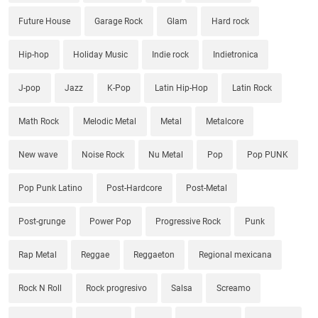
Future House
Garage Rock
Glam
Hard rock
Hip-hop
Holiday Music
Indie rock
Indietronica
J-pop
Jazz
K-Pop
Latin Hip-Hop
Latin Rock
Math Rock
Melodic Metal
Metal
Metalcore
New wave
Noise Rock
Nu Metal
Pop
Pop PUNK
Pop Punk Latino
Post-Hardcore
Post-Metal
Post-grunge
Power Pop
Progressive Rock
Punk
Rap Metal
Reggae
Reggaeton
Regional mexicana
Rock N Roll
Rock progresivo
Salsa
Screamo