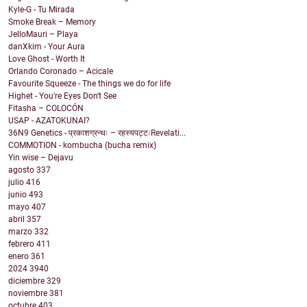
Kyle-G - Tu Mirada
Smoke Break – Memory
JelloMauri – Playa
danXkim - Your Aura
Love Ghost - Worth It
Orlando Coronado – Acicale
Favourite Squeeze - The things we do for life
Highet - You're Eyes Don't See
Fitasha – COLOCÓN
USAP - AZATOKUNAI?
36N9 Genetics - प्रकाशग्रन्थः – रहस्यपट्टःRevelati...
COMMOTION - kombucha (bucha remix)
Yin wise – Dejavu
agosto
337
julio
416
junio
493
mayo
407
abril
357
marzo
332
febrero
411
enero
361
2024
3940
diciembre
329
noviembre
381
octubre
403