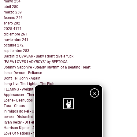
mayo
254
abril
280
marzo
259
febrero
246
enero
202
2025
4171
diciembre
261
noviembre
241
octubre
272
septiembre
283
Darzini x QVASAR - Baby I don't give a fuck
"PAPA LOVES LADYBOYS" by REETOXA
Johnny Sapphire - Steady Rhythm of a Beating Heart
Loser Demon - Reliance
Don't Tell John - Again
Long Live The Lights - The Fight
FLEMING - Weight In The Wind
×
Applesaucer - There’s a Light
Loshe - Desnudos
Zara - Chaos
Inimigos do Rei - Uma Barata Chamada Kafka versão ...
beneb - Distracted
¡Sigue nuestro
Ryan Reidy - Dr Felix and His Fringe Body Parts
Harrison Kipner - Alone With You
blog!
Love Of Nations - Ne'er Do Well