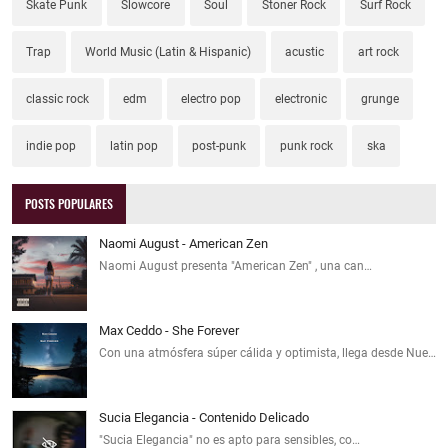
Skate Punk
Slowcore
Soul
Stoner Rock
Surf Rock
Trap
World Music (Latin & Hispanic)
acustic
art rock
classic rock
edm
electro pop
electronic
grunge
indie pop
latin pop
post-punk
punk rock
ska
POSTS POPULARES
Naomi August - American Zen
Naomi August presenta "American Zen" , una can…
Max Ceddo - She Forever
Con una atmósfera súper cálida y optimista, llega desde Nue…
Sucia Elegancia - Contenido Delicado
"Sucia Elegancia" no es apto para sensibles, co…