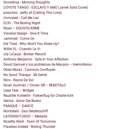
Snowdrop - Morning thoughts
COYOTE TANGO - ESCLAVO Y AMO (Javier Solis Cover)
pssyclwz - petty af (Calling This Love)
Unrivaled - Call Me Liar
ELYU - The Boiling Night
Núan – EQUIVOCARME
Visceral Design - Give It Time
Jammed - Come On
Die Tired - Why Won't You Wake Up?
Willie VL - Cuando La Vi
Lily LiCausi - Broken Record
Anthony Benjamin - Safe In Your Affection
David Samuel y los problemas de Macario – Hemisferios
Obed Moraz - Caminos Confluyen
No Good Therapy - Mi Gente
Nico - Rayos De Sol
Noah Guzmán / Choan GR – REBOTALO
Leap Year – Bridges
Raubtier Kollektiv - Falkenflug für Charlie Kirk
Gerina - Amor Del Bueno
PANIQUE – DANCE
Nordstahl - Das Geisterschiff
LATENIGHTJIGGY – Medalla
Rosetta West - Town Of Tomorrow
Flawless Indeed - Rolling Thunder