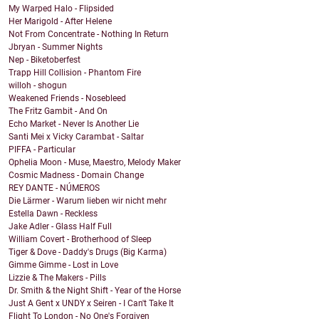
My Warped Halo - Flipsided
Her Marigold - After Helene
Not From Concentrate - Nothing In Return
Jbryan - Summer Nights
Nep - Biketoberfest
Trapp Hill Collision - Phantom Fire
willoh - shogun
Weakened Friends - Nosebleed
The Fritz Gambit - And On
Echo Market - Never Is Another Lie
Santi Mei x Vicky Carambat - Saltar
PIFFA - Particular
Ophelia Moon - Muse, Maestro, Melody Maker
Cosmic Madness - Domain Change
REY DANTE - NÚMEROS
Die Lärmer - Warum lieben wir nicht mehr
Estella Dawn - Reckless
Jake Adler - Glass Half Full
William Covert - Brotherhood of Sleep
Tiger & Dove - Daddy's Drugs (Big Karma)
Gimme Gimme - Lost in Love
Lizzie & The Makers - Pills
Dr. Smith & the Night Shift - Year of the Horse
Just A Gent x UNDY x Seiren - I Can't Take It
Flight To London - No One's Forgiven