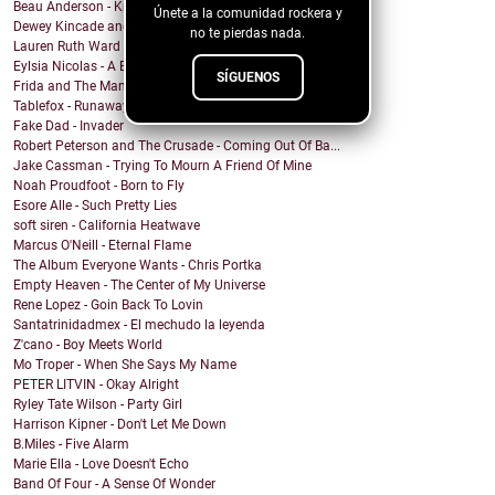
Beau Anderson - Know By Now
Únete a la comunidad rockera y
Dewey Kincade and The Navigators - Down in the Val...
no te pierdas nada.
Lauren Ruth Ward - Camouflage Sabotage
Eylsia Nicolas - A Beautiful Mess
SÍGUENOS
Frida and The Mann - Dancing in the sun
Tablefox - Runaway
Fake Dad - Invader
Robert Peterson and The Crusade - Coming Out Of Ba...
Jake Cassman - Trying To Mourn A Friend Of Mine
Noah Proudfoot - Born to Fly
Esore Alle - Such Pretty Lies
soft siren - California Heatwave
Marcus O'Neill - Eternal Flame
The Album Everyone Wants - Chris Portka
Empty Heaven - The Center of My Universe
Rene Lopez - Goin Back To Lovin
Santatrinidadmex - El mechudo la leyenda
Z'cano - Boy Meets World
Mo Troper - When She Says My Name
PETER LITVIN - Okay Alright
Ryley Tate Wilson - Party Girl
Harrison Kipner - Don't Let Me Down
B.Miles - Five Alarm
Marie Ella - Love Doesn't Echo
Band Of Four - A Sense Of Wonder