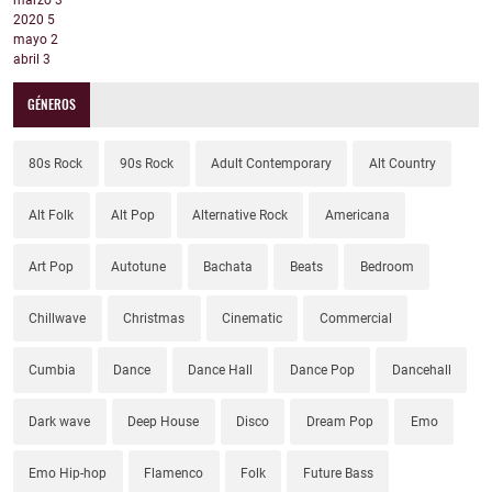
marzo
3
2020
5
mayo
2
abril
3
GÉNEROS
80s Rock
90s Rock
Adult Contemporary
Alt Country
Alt Folk
Alt Pop
Alternative Rock
Americana
Art Pop
Autotune
Bachata
Beats
Bedroom
Chillwave
Christmas
Cinematic
Commercial
Cumbia
Dance
Dance Hall
Dance Pop
Dancehall
Dark wave
Deep House
Disco
Dream Pop
Emo
Emo Hip-hop
Flamenco
Folk
Future Bass