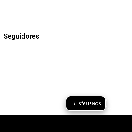
Seguidores
×
SÍGUENOS
Ya te sigo