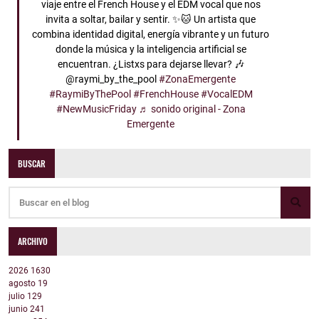
viaje entre el French House y el EDM vocal que nos
invita a soltar, bailar y sentir. ✨🐱 Un artista que
combina identidad digital, energía vibrante y un futuro
donde la música y la inteligencia artificial se
encuentran. ¿Listxs para dejarse llevar? 🎶
@raymi_by_the_pool
#ZonaEmergente
#RaymiByThePool
#FrenchHouse
#VocalEDM
#NewMusicFriday
♬ sonido original - Zona
Emergente
BUSCAR
ARCHIVO
2026
1630
agosto
19
julio
129
junio
241