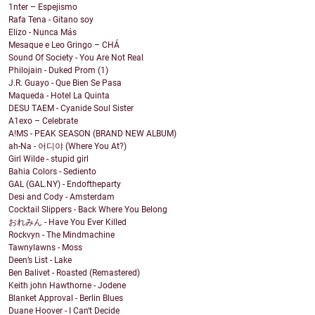
1nter – Espejismo
Rafa Tena - Gitano soy
Elizo - Nunca Más
Mesaque e Leo Gringo – CHÁ
Sound Of Society - You Are Not Real
Philojain - Duked Prom (1)
J.R. Guayo - Que Bien Se Pasa
Maqueda - Hotel La Quinta
DESU TAEM - Cyanide Soul Sister
A1exo – Celebrate
A!MS - PEAK SEASON (BRAND NEW ALBUM)
ah-Na - 어디야 (Where You At?)
Girl Wilde - stupid girl
Bahia Colors - Sediento
GAL (GAL.NY) - Endoftheparty
Desi and Cody - Amsterdam
Cocktail Slippers - Back Where You Belong
おれみん - Have You Ever Killed
Rockvyn - The Mindmachine
Tawnylawns - Moss
Deen’s List - Lake
Ben Balivet - Roasted (Remastered)
Keith john Hawthorne - Jodene
Blanket Approval - Berlin Blues
Duane Hoover - I Can't Decide