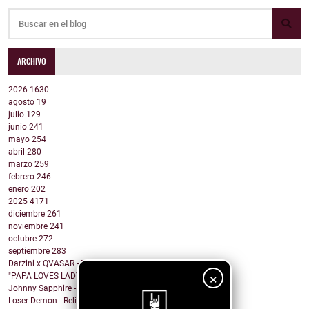
ARCHIVO
2026
1630
agosto
19
julio
129
junio
241
mayo
254
abril
280
marzo
259
febrero
246
enero
202
2025
4171
diciembre
261
noviembre
241
octubre
272
septiembre
283
Darzini x QVASAR - Baby I don't give a fuck
×
"PAPA LOVES LADYBOYS" by REETOXA
Johnny Sapphire - Steady Rhythm of a Beating Heart
Loser Demon - Reliance