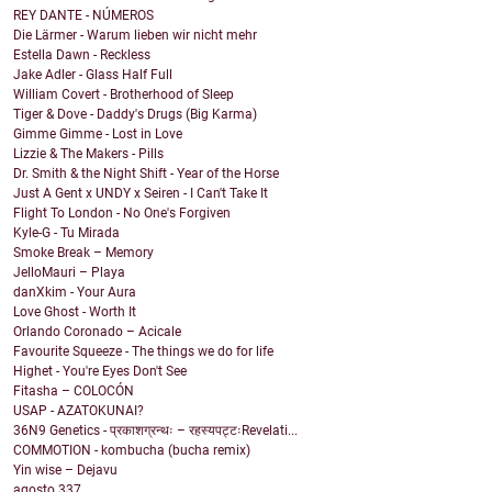
REY DANTE - NÚMEROS
Die Lärmer - Warum lieben wir nicht mehr
Estella Dawn - Reckless
Jake Adler - Glass Half Full
William Covert - Brotherhood of Sleep
Tiger & Dove - Daddy's Drugs (Big Karma)
Gimme Gimme - Lost in Love
Lizzie & The Makers - Pills
Dr. Smith & the Night Shift - Year of the Horse
Just A Gent x UNDY x Seiren - I Can't Take It
Flight To London - No One's Forgiven
Kyle-G - Tu Mirada
Smoke Break – Memory
JelloMauri – Playa
danXkim - Your Aura
Love Ghost - Worth It
Orlando Coronado – Acicale
Favourite Squeeze - The things we do for life
Highet - You're Eyes Don't See
Fitasha – COLOCÓN
USAP - AZATOKUNAI?
36N9 Genetics - प्रकाशग्रन्थः – रहस्यपट्टःRevelati...
COMMOTION - kombucha (bucha remix)
Yin wise – Dejavu
agosto
337