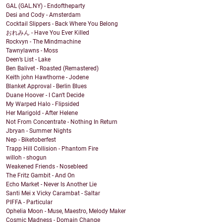
GAL (GAL.NY) - Endoftheparty
Desi and Cody - Amsterdam
Cocktail Slippers - Back Where You Belong
おれみん - Have You Ever Killed
Rockvyn - The Mindmachine
Tawnylawns - Moss
Deen’s List - Lake
Ben Balivet - Roasted (Remastered)
Keith john Hawthorne - Jodene
Blanket Approval - Berlin Blues
Duane Hoover - I Can't Decide
My Warped Halo - Flipsided
Her Marigold - After Helene
Not From Concentrate - Nothing In Return
Jbryan - Summer Nights
Nep - Biketoberfest
Trapp Hill Collision - Phantom Fire
willoh - shogun
Weakened Friends - Nosebleed
The Fritz Gambit - And On
Echo Market - Never Is Another Lie
Santi Mei x Vicky Carambat - Saltar
PIFFA - Particular
Ophelia Moon - Muse, Maestro, Melody Maker
Cosmic Madness - Domain Change