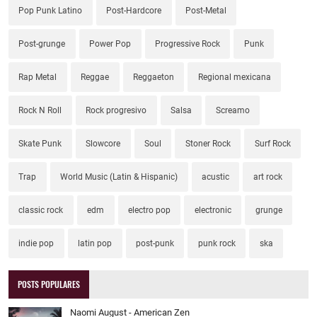
Pop Punk Latino
Post-Hardcore
Post-Metal
Post-grunge
Power Pop
Progressive Rock
Punk
Rap Metal
Reggae
Reggaeton
Regional mexicana
Rock N Roll
Rock progresivo
Salsa
Screamo
Skate Punk
Slowcore
Soul
Stoner Rock
Surf Rock
Trap
World Music (Latin & Hispanic)
acustic
art rock
classic rock
edm
electro pop
electronic
grunge
indie pop
latin pop
post-punk
punk rock
ska
POSTS POPULARES
Naomi August - American Zen