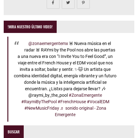
!MIRA NUESTRO ÚLTIMO VIDEO!
@zonaemergentemx
🚨 Nueva música en el
radar 🚨 RAYmi by the Pool nos abre las puertas
a una nueva era con “I Invite You to Feel Good”, un
viaje entre el French House y el EDM vocal que nos
invita a soltar, bailar y sentir. ✨🐱 Un artista que
combina identidad digital, energía vibrante y un futuro
donde la música y la inteligencia artificial se
encuentran. ¿Listxs para dejarse llevar? 🎶
@raymi_by_the_pool
#ZonaEmergente
#RaymiByThePool
#FrenchHouse
#VocalEDM
#NewMusicFriday
♬ sonido original - Zona
Emergente
BUSCAR