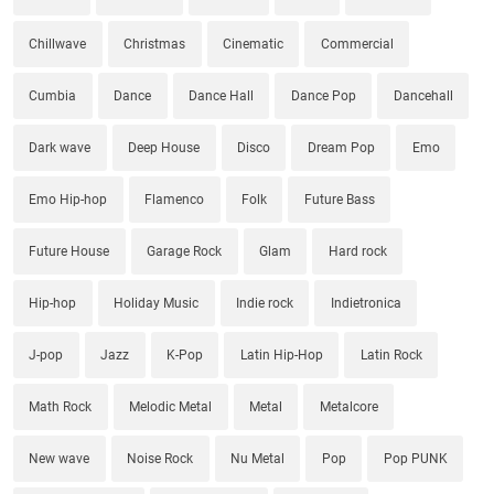
Chillwave
Christmas
Cinematic
Commercial
Cumbia
Dance
Dance Hall
Dance Pop
Dancehall
Dark wave
Deep House
Disco
Dream Pop
Emo
Emo Hip-hop
Flamenco
Folk
Future Bass
Future House
Garage Rock
Glam
Hard rock
Hip-hop
Holiday Music
Indie rock
Indietronica
J-pop
Jazz
K-Pop
Latin Hip-Hop
Latin Rock
Math Rock
Melodic Metal
Metal
Metalcore
New wave
Noise Rock
Nu Metal
Pop
Pop PUNK