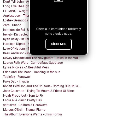
Don't Tell John - Again
Long Live The Lights - The Fight
FLEMING - Weight In The Wind
¡Sigue nuestro
Applesaucer - There’s a Light
blog!
Loshe - Desnudos
Zara - Chaos
Únete a la comunidad rockera y
Inimigos do Rei - Uma Barata Chamada Kafka versão ...
no te pierdas nada.
beneb - Distracted
Ryan Reidy - Dr Felix and His Fringe Body Parts
Harrison Kipner - Alone With You
SÍGUENOS
Love Of Nations - Ne'er Do Well
Beau Anderson - Know By Now
Dewey Kincade and The Navigators - Down in the Val...
Lauren Ruth Ward - Camouflage Sabotage
Eylsia Nicolas - A Beautiful Mess
Frida and The Mann - Dancing in the sun
Tablefox - Runaway
Fake Dad - Invader
Robert Peterson and The Crusade - Coming Out Of Ba...
Jake Cassman - Trying To Mourn A Friend Of Mine
Noah Proudfoot - Born to Fly
Esore Alle - Such Pretty Lies
soft siren - California Heatwave
Marcus O'Neill - Eternal Flame
The Album Everyone Wants - Chris Portka