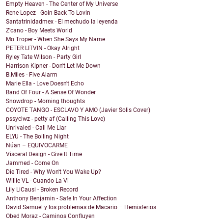
Empty Heaven - The Center of My Universe
Rene Lopez - Goin Back To Lovin
Santatrinidadmex - El mechudo la leyenda
Z'cano - Boy Meets World
Mo Troper - When She Says My Name
PETER LITVIN - Okay Alright
Ryley Tate Wilson - Party Girl
Harrison Kipner - Don't Let Me Down
B.Miles - Five Alarm
Marie Ella - Love Doesn't Echo
Band Of Four - A Sense Of Wonder
Snowdrop - Morning thoughts
COYOTE TANGO - ESCLAVO Y AMO (Javier Solis Cover)
pssyclwz - petty af (Calling This Love)
Unrivaled - Call Me Liar
ELYU - The Boiling Night
Núan – EQUIVOCARME
Visceral Design - Give It Time
Jammed - Come On
Die Tired - Why Won't You Wake Up?
Willie VL - Cuando La Vi
Lily LiCausi - Broken Record
Anthony Benjamin - Safe In Your Affection
David Samuel y los problemas de Macario – Hemisferios
Obed Moraz - Caminos Confluyen