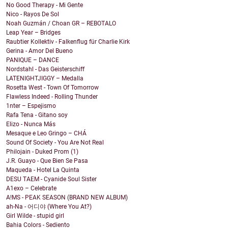
No Good Therapy - Mi Gente
Nico - Rayos De Sol
Noah Guzmán / Choan GR – REBOTALO
Leap Year – Bridges
Raubtier Kollektiv - Falkenflug für Charlie Kirk
Gerina - Amor Del Bueno
PANIQUE – DANCE
Nordstahl - Das Geisterschiff
LATENIGHTJIGGY – Medalla
Rosetta West - Town Of Tomorrow
Flawless Indeed - Rolling Thunder
1nter – Espejismo
Rafa Tena - Gitano soy
Elizo - Nunca Más
Mesaque e Leo Gringo – CHÁ
Sound Of Society - You Are Not Real
Philojain - Duked Prom (1)
J.R. Guayo - Que Bien Se Pasa
Maqueda - Hotel La Quinta
DESU TAEM - Cyanide Soul Sister
A1exo – Celebrate
A!MS - PEAK SEASON (BRAND NEW ALBUM)
ah-Na - 어디야 (Where You At?)
Girl Wilde - stupid girl
Bahia Colors - Sediento