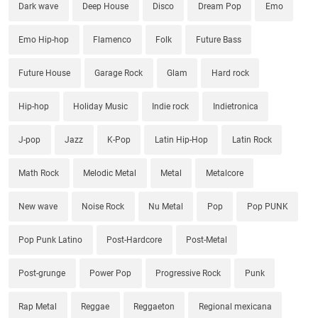
Dark wave
Deep House
Disco
Dream Pop
Emo
Emo Hip-hop
Flamenco
Folk
Future Bass
Future House
Garage Rock
Glam
Hard rock
Hip-hop
Holiday Music
Indie rock
Indietronica
J-pop
Jazz
K-Pop
Latin Hip-Hop
Latin Rock
Math Rock
Melodic Metal
Metal
Metalcore
New wave
Noise Rock
Nu Metal
Pop
Pop PUNK
Pop Punk Latino
Post-Hardcore
Post-Metal
Post-grunge
Power Pop
Progressive Rock
Punk
Rap Metal
Reggae
Reggaeton
Regional mexicana