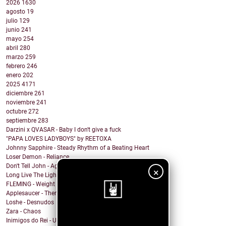
2026
1630
agosto
19
julio
129
junio
241
mayo
254
abril
280
marzo
259
febrero
246
enero
202
2025
4171
diciembre
261
noviembre
241
octubre
272
septiembre
283
Darzini x QVASAR - Baby I don't give a fuck
"PAPA LOVES LADYBOYS" by REETOXA
Johnny Sapphire - Steady Rhythm of a Beating Heart
Loser Demon - Reliance
Don't Tell John - Again
×
Long Live The Lights - The Fight
FLEMING - Weight In The Wind
Applesaucer - There’s a Light
Loshe - Desnudos
Zara - Chaos
¡Sigue nuestro
Inimigos do Rei - Uma Barata Chamada Kafka versão ...