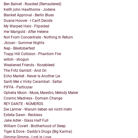
Ben Balivet - Roasted (Remastered)
Keith john Hawthorne - Jodene
Blanket Approval - Berlin Blues
Duane Hoover - I Can't Decide
My Warped Halo - Flipsided
Her Marigold - After Helene
Not From Concentrate - Nothing In Return
Jbryan - Summer Nights
Nep - Biketoberfest
Trapp Hill Collision - Phantom Fire
willoh - shogun
Weakened Friends - Nosebleed
The Fritz Gambit - And On
Echo Market - Never Is Another Lie
Santi Mei x Vicky Carambat - Saltar
PIFFA - Particular
Ophelia Moon - Muse, Maestro, Melody Maker
Cosmic Madness - Domain Change
REY DANTE - NÚMEROS
Die Lärmer - Warum lieben wir nicht mehr
Estella Dawn - Reckless
Jake Adler - Glass Half Full
William Covert - Brotherhood of Sleep
Tiger & Dove - Daddy's Drugs (Big Karma)
Gimme Gimme - Lost in Love