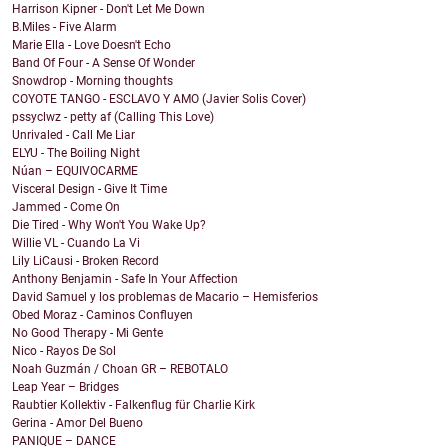
Harrison Kipner - Don't Let Me Down
B.Miles - Five Alarm
Marie Ella - Love Doesn't Echo
Band Of Four - A Sense Of Wonder
Snowdrop - Morning thoughts
COYOTE TANGO - ESCLAVO Y AMO (Javier Solis Cover)
pssyclwz - petty af (Calling This Love)
Unrivaled - Call Me Liar
ELYU - The Boiling Night
Núan – EQUIVOCARME
Visceral Design - Give It Time
Jammed - Come On
Die Tired - Why Won't You Wake Up?
Willie VL - Cuando La Vi
Lily LiCausi - Broken Record
Anthony Benjamin - Safe In Your Affection
David Samuel y los problemas de Macario – Hemisferios
Obed Moraz - Caminos Confluyen
No Good Therapy - Mi Gente
Nico - Rayos De Sol
Noah Guzmán / Choan GR – REBOTALO
Leap Year – Bridges
Raubtier Kollektiv - Falkenflug für Charlie Kirk
Gerina - Amor Del Bueno
PANIQUE – DANCE