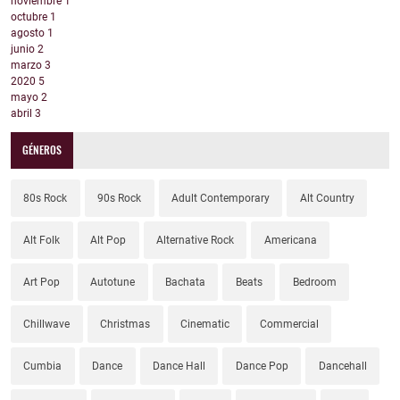
noviembre
1
octubre
1
agosto
1
junio
2
marzo
3
2020
5
mayo
2
abril
3
GÉNEROS
80s Rock
90s Rock
Adult Contemporary
Alt Country
Alt Folk
Alt Pop
Alternative Rock
Americana
Art Pop
Autotune
Bachata
Beats
Bedroom
Chillwave
Christmas
Cinematic
Commercial
Cumbia
Dance
Dance Hall
Dance Pop
Dancehall