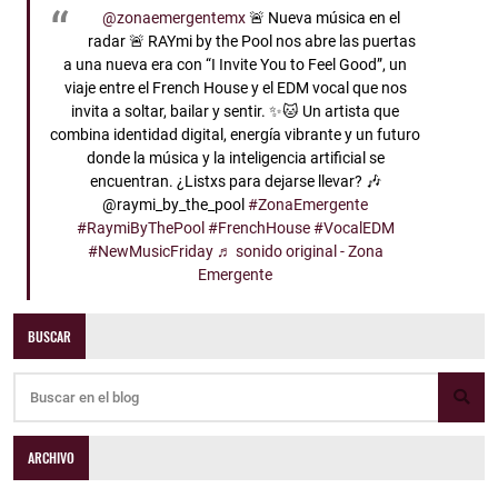
@zonaemergentemx
🚨 Nueva música en el
radar 🚨 RAYmi by the Pool nos abre las puertas
a una nueva era con “I Invite You to Feel Good”, un
viaje entre el French House y el EDM vocal que nos
invita a soltar, bailar y sentir. ✨🐱 Un artista que
combina identidad digital, energía vibrante y un futuro
donde la música y la inteligencia artificial se
encuentran. ¿Listxs para dejarse llevar? 🎶
@raymi_by_the_pool
#ZonaEmergente
#RaymiByThePool
#FrenchHouse
#VocalEDM
#NewMusicFriday
♬ sonido original - Zona
Emergente
BUSCAR
ARCHIVO