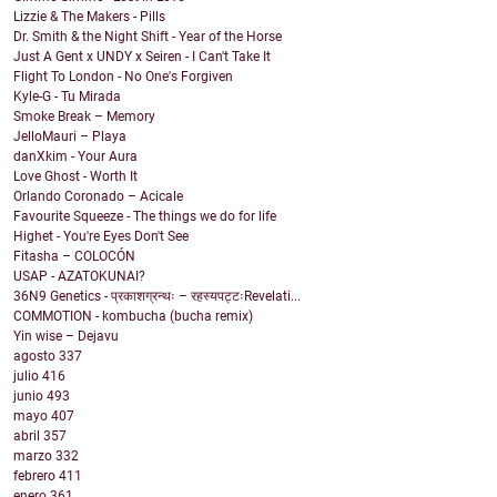
Lizzie & The Makers - Pills
Dr. Smith & the Night Shift - Year of the Horse
Just A Gent x UNDY x Seiren - I Can't Take It
Flight To London - No One's Forgiven
Kyle-G - Tu Mirada
Smoke Break – Memory
JelloMauri – Playa
danXkim - Your Aura
Love Ghost - Worth It
Orlando Coronado – Acicale
Favourite Squeeze - The things we do for life
Highet - You're Eyes Don't See
Fitasha – COLOCÓN
USAP - AZATOKUNAI?
36N9 Genetics - प्रकाशग्रन्थः – रहस्यपट्टःRevelati...
COMMOTION - kombucha (bucha remix)
Yin wise – Dejavu
agosto
337
julio
416
junio
493
mayo
407
abril
357
marzo
332
febrero
411
enero
361