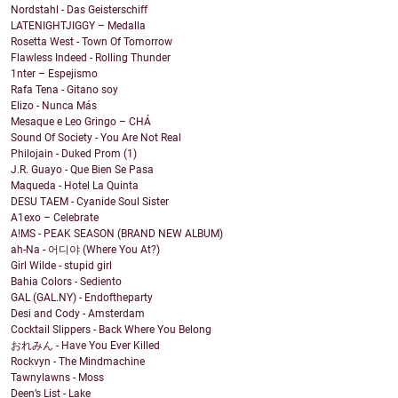
Nordstahl - Das Geisterschiff
LATENIGHTJIGGY – Medalla
Rosetta West - Town Of Tomorrow
Flawless Indeed - Rolling Thunder
1nter – Espejismo
Rafa Tena - Gitano soy
Elizo - Nunca Más
Mesaque e Leo Gringo – CHÁ
Sound Of Society - You Are Not Real
Philojain - Duked Prom (1)
J.R. Guayo - Que Bien Se Pasa
Maqueda - Hotel La Quinta
DESU TAEM - Cyanide Soul Sister
A1exo – Celebrate
A!MS - PEAK SEASON (BRAND NEW ALBUM)
ah-Na - 어디야 (Where You At?)
Girl Wilde - stupid girl
Bahia Colors - Sediento
GAL (GAL.NY) - Endoftheparty
Desi and Cody - Amsterdam
Cocktail Slippers - Back Where You Belong
おれみん - Have You Ever Killed
Rockvyn - The Mindmachine
Tawnylawns - Moss
Deen’s List - Lake