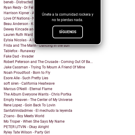
beneb - Distracted
blog!
Ryan Reidy - Dr Felix and His Fringe Body Parts
Harrison Kipner - Alone With You
Únete a la comunidad rockera y
Love Of Nations - Ne'er Do Well
no te pierdas nada.
Beau Anderson - Know By Now
Dewey Kincade and The Navigators - Down in the Val...
SÍGUENOS
Lauren Ruth Ward - Camouflage Sabotage
Eylsia Nicolas - A Beautiful Mess
Frida and The Mann - Dancing in the sun
Tablefox - Runaway
Fake Dad - Invader
Robert Peterson and The Crusade - Coming Out Of Ba...
Jake Cassman - Trying To Mourn A Friend Of Mine
Noah Proudfoot - Born to Fly
Esore Alle - Such Pretty Lies
soft siren - California Heatwave
Marcus O'Neill - Eternal Flame
The Album Everyone Wants - Chris Portka
Empty Heaven - The Center of My Universe
Rene Lopez - Goin Back To Lovin
Santatrinidadmex - El mechudo la leyenda
Z'cano - Boy Meets World
Mo Troper - When She Says My Name
PETER LITVIN - Okay Alright
Ryley Tate Wilson - Party Girl