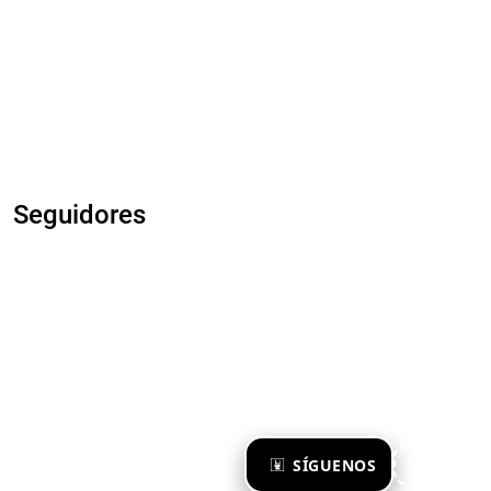
Seguidores
×
SÍGUENOS
Ya te sigo