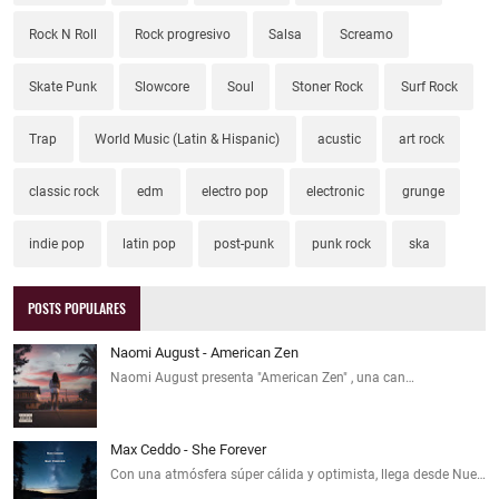
Rock N Roll
Rock progresivo
Salsa
Screamo
Skate Punk
Slowcore
Soul
Stoner Rock
Surf Rock
Trap
World Music (Latin & Hispanic)
acustic
art rock
classic rock
edm
electro pop
electronic
grunge
indie pop
latin pop
post-punk
punk rock
ska
POSTS POPULARES
Naomi August - American Zen
Naomi August presenta "American Zen" , una can…
Max Ceddo - She Forever
Con una atmósfera súper cálida y optimista, llega desde Nue…