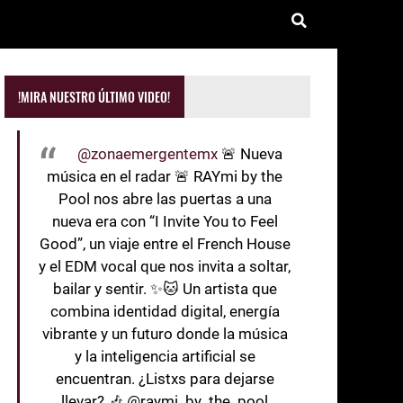
!MIRA NUESTRO ÚLTIMO VIDEO!
@zonaemergentemx
🚨 Nueva
música en el radar 🚨 RAYmi by the
Pool nos abre las puertas a una
nueva era con “I Invite You to Feel
Good”, un viaje entre el French House
y el EDM vocal que nos invita a soltar,
bailar y sentir. ✨🐱 Un artista que
combina identidad digital, energía
vibrante y un futuro donde la música
y la inteligencia artificial se
encuentran. ¿Listxs para dejarse
llevar? 🎶 @raymi_by_the_pool