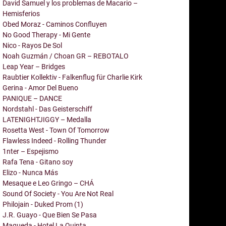
David Samuel y los problemas de Macario –
Hemisferios
Obed Moraz - Caminos Confluyen
No Good Therapy - Mi Gente
Nico - Rayos De Sol
Noah Guzmán / Choan GR – REBOTALO
Leap Year – Bridges
Raubtier Kollektiv - Falkenflug für Charlie Kirk
Gerina - Amor Del Bueno
PANIQUE – DANCE
Nordstahl - Das Geisterschiff
LATENIGHTJIGGY – Medalla
Rosetta West - Town Of Tomorrow
Flawless Indeed - Rolling Thunder
1nter – Espejismo
Rafa Tena - Gitano soy
Elizo - Nunca Más
Mesaque e Leo Gringo – CHÁ
Sound Of Society - You Are Not Real
Philojain - Duked Prom (1)
J.R. Guayo - Que Bien Se Pasa
Maqueda - Hotel La Quinta