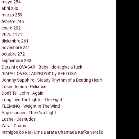
mayo
254
abril
280
marzo
259
febrero
246
enero
202
2025
4171
diciembre
261
noviembre
241
octubre
272
septiembre
283
Darzini x QVASAR - Baby I don't give a fuck
"PAPA LOVES LADYBOYS" by REETOXA
Johnny Sapphire - Steady Rhythm of a Beating Heart
Loser Demon - Reliance
Don't Tell John - Again
Long Live The Lights - The Fight
FLEMING - Weight In The Wind
Applesaucer - There’s a Light
Loshe - Desnudos
Zara - Chaos
Inimigos do Rei - Uma Barata Chamada Kafka versão
...