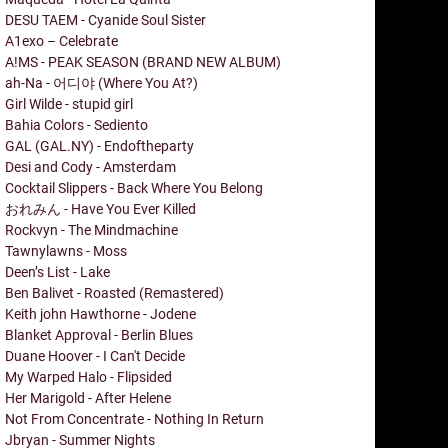
DESU TAEM - Cyanide Soul Sister
A1exo – Celebrate
A!MS - PEAK SEASON (BRAND NEW ALBUM)
ah-Na - 어디야 (Where You At?)
Girl Wilde - stupid girl
Bahia Colors - Sediento
GAL (GAL.NY) - Endoftheparty
Desi and Cody - Amsterdam
Cocktail Slippers - Back Where You Belong
おれみん - Have You Ever Killed
Rockvyn - The Mindmachine
Tawnylawns - Moss
Deen’s List - Lake
Ben Balivet - Roasted (Remastered)
Keith john Hawthorne - Jodene
Blanket Approval - Berlin Blues
Duane Hoover - I Can't Decide
My Warped Halo - Flipsided
Her Marigold - After Helene
Not From Concentrate - Nothing In Return
Jbryan - Summer Nights