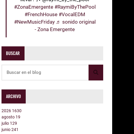
#ZonaEmergente
#RaymiByThePool
#FrenchHouse
#VocalEDM
#NewMusicFriday
♬ sonido original
- Zona Emergente
BUSCAR
ARCHIVO
2026
1630
agosto
19
julio
129
junio
241