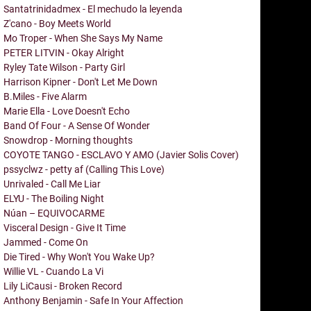
Santatrinidadmex - El mechudo la leyenda
Z'cano - Boy Meets World
Mo Troper - When She Says My Name
PETER LITVIN - Okay Alright
Ryley Tate Wilson - Party Girl
Harrison Kipner - Don't Let Me Down
B.Miles - Five Alarm
Marie Ella - Love Doesn't Echo
Band Of Four - A Sense Of Wonder
Snowdrop - Morning thoughts
COYOTE TANGO - ESCLAVO Y AMO (Javier Solis Cover)
pssyclwz - petty af (Calling This Love)
Unrivaled - Call Me Liar
ELYU - The Boiling Night
Núan – EQUIVOCARME
Visceral Design - Give It Time
Jammed - Come On
Die Tired - Why Won't You Wake Up?
Willie VL - Cuando La Vi
Lily LiCausi - Broken Record
Anthony Benjamin - Safe In Your Affection