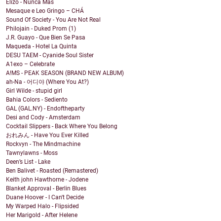
Elizo - Nunca Más
Mesaque e Leo Gringo – CHÁ
Sound Of Society - You Are Not Real
Philojain - Duked Prom (1)
J.R. Guayo - Que Bien Se Pasa
Maqueda - Hotel La Quinta
DESU TAEM - Cyanide Soul Sister
A1exo – Celebrate
A!MS - PEAK SEASON (BRAND NEW ALBUM)
ah-Na - 어디야 (Where You At?)
Girl Wilde - stupid girl
Bahia Colors - Sediento
GAL (GAL.NY) - Endoftheparty
Desi and Cody - Amsterdam
Cocktail Slippers - Back Where You Belong
おれみん - Have You Ever Killed
Rockvyn - The Mindmachine
Tawnylawns - Moss
Deen’s List - Lake
Ben Balivet - Roasted (Remastered)
Keith john Hawthorne - Jodene
Blanket Approval - Berlin Blues
Duane Hoover - I Can't Decide
My Warped Halo - Flipsided
Her Marigold - After Helene