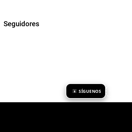
Seguidores
×
SÍGUENOS
Ya te sigo