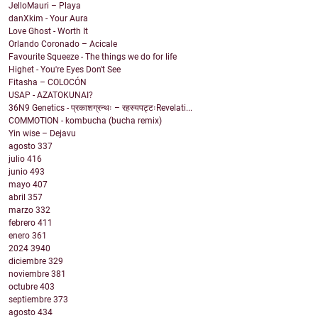
JelloMauri – Playa
danXkim - Your Aura
Love Ghost - Worth It
Orlando Coronado – Acicale
Favourite Squeeze - The things we do for life
Highet - You're Eyes Don't See
Fitasha – COLOCÓN
USAP - AZATOKUNAI?
36N9 Genetics - प्रकाशग्रन्थः – रहस्यपट्टःRevelati...
COMMOTION - kombucha (bucha remix)
Yin wise – Dejavu
agosto
337
julio
416
junio
493
mayo
407
abril
357
marzo
332
febrero
411
enero
361
2024
3940
diciembre
329
noviembre
381
octubre
403
septiembre
373
agosto
434