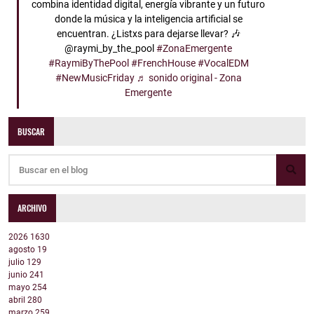
combina identidad digital, energía vibrante y un futuro
donde la música y la inteligencia artificial se
encuentran. ¿Listxs para dejarse llevar? 🎶
@raymi_by_the_pool
#ZonaEmergente
#RaymiByThePool
#FrenchHouse
#VocalEDM
#NewMusicFriday
♬ sonido original - Zona
Emergente
BUSCAR
ARCHIVO
2026
1630
agosto
19
julio
129
junio
241
mayo
254
abril
280
marzo
259