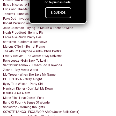
Lauren Ruth Ward - Camouflage Sabotage
no te pierdas nada.
Eylsia Nicolas - A Beautiful Mess
Frida and The Mann - Dancing in the sun
SÍGUENOS
Tablefox - Runaway
Fake Dad - Invader
Robert Peterson and The Crusade - Coming Out Of Ba...
Jake Cassman - Trying To Mourn A Friend Of Mine
Noah Proudfoot - Born to Fly
Esore Alle - Such Pretty Lies
soft siren - California Heatwave
Marcus O'Neill - Eternal Flame
The Album Everyone Wants - Chris Portka
Empty Heaven - The Center of My Universe
Rene Lopez - Goin Back To Lovin
Santatrinidadmex - El mechudo la leyenda
Z'cano - Boy Meets World
Mo Troper - When She Says My Name
PETER LITVIN - Okay Alright
Ryley Tate Wilson - Party Girl
Harrison Kipner - Don't Let Me Down
B.Miles - Five Alarm
Marie Ella - Love Doesn't Echo
Band Of Four - A Sense Of Wonder
Snowdrop - Morning thoughts
COYOTE TANGO - ESCLAVO Y AMO (Javier Solis Cover)