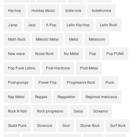
Hip-hop
Holiday Music
Indie rock
Indietronica
J-pop
Jazz
K-Pop
Latin Hip-Hop
Latin Rock
Math Rock
Melodic Metal
Metal
Metalcore
New wave
Noise Rock
Nu Metal
Pop
Pop PUNK
Pop Punk Latino
Post-Hardcore
Post-Metal
Post-grunge
Power Pop
Progressive Rock
Punk
Rap Metal
Reggae
Reggaeton
Regional mexicana
Rock N Roll
Rock progresivo
Salsa
Screamo
Skate Punk
Slowcore
Soul
Stoner Rock
Surf Rock