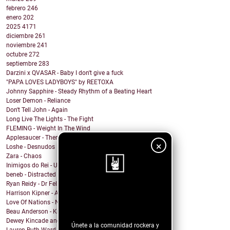
febrero
246
enero
202
2025
4171
diciembre
261
noviembre
241
octubre
272
septiembre
283
Darzini x QVASAR - Baby I don't give a fuck
"PAPA LOVES LADYBOYS" by REETOXA
Johnny Sapphire - Steady Rhythm of a Beating Heart
Loser Demon - Reliance
Don't Tell John - Again
Long Live The Lights - The Fight
FLEMING - Weight In The Wind
Applesaucer - There’s a Light
×
Loshe - Desnudos
Zara - Chaos
Inimigos do Rei - Uma Barata Chamada Kafka versão ...
beneb - Distracted
Ryan Reidy - Dr Felix and His Fringe Body Parts
¡Sigue nuestro
Harrison Kipner - Alone With You
Love Of Nations - Ne'er Do Well
blog!
Beau Anderson - Know By Now
Dewey Kincade and The Navigators - Down in the Val...
Únete a la comunidad rockera y