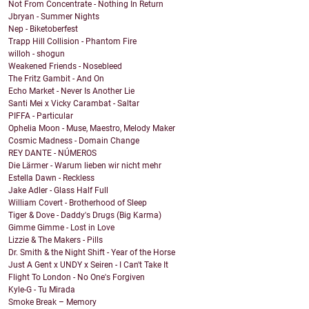
Not From Concentrate - Nothing In Return
Jbryan - Summer Nights
Nep - Biketoberfest
Trapp Hill Collision - Phantom Fire
willoh - shogun
Weakened Friends - Nosebleed
The Fritz Gambit - And On
Echo Market - Never Is Another Lie
Santi Mei x Vicky Carambat - Saltar
PIFFA - Particular
Ophelia Moon - Muse, Maestro, Melody Maker
Cosmic Madness - Domain Change
REY DANTE - NÚMEROS
Die Lärmer - Warum lieben wir nicht mehr
Estella Dawn - Reckless
Jake Adler - Glass Half Full
William Covert - Brotherhood of Sleep
Tiger & Dove - Daddy's Drugs (Big Karma)
Gimme Gimme - Lost in Love
Lizzie & The Makers - Pills
Dr. Smith & the Night Shift - Year of the Horse
Just A Gent x UNDY x Seiren - I Can't Take It
Flight To London - No One's Forgiven
Kyle-G - Tu Mirada
Smoke Break – Memory