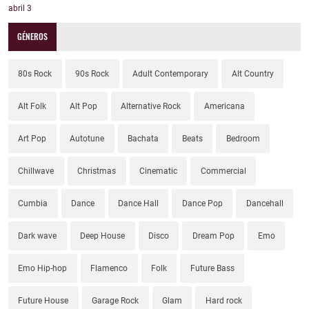
abril
3
GÉNEROS
80s Rock
90s Rock
Adult Contemporary
Alt Country
Alt Folk
Alt Pop
Alternative Rock
Americana
Art Pop
Autotune
Bachata
Beats
Bedroom
Chillwave
Christmas
Cinematic
Commercial
Cumbia
Dance
Dance Hall
Dance Pop
Dancehall
Dark wave
Deep House
Disco
Dream Pop
Emo
Emo Hip-hop
Flamenco
Folk
Future Bass
Future House
Garage Rock
Glam
Hard rock