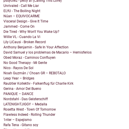
pssyclwz - petty af (Calling This Love)
Unrivaled - Call Me Liar
ELYU - The Boiling Night
Núan – EQUIVOCARME
Visceral Design - Give It Time
Jammed - Come On
Die Tired - Why Won't You Wake Up?
Willie VL - Cuando La Vi
Lily LiCausi - Broken Record
Anthony Benjamin - Safe In Your Affection
David Samuel y los problemas de Macario – Hemisferios
Obed Moraz - Caminos Confluyen
No Good Therapy - Mi Gente
Nico - Rayos De Sol
Noah Guzmán / Choan GR – REBOTALO
Leap Year – Bridges
Raubtier Kollektiv - Falkenflug für Charlie Kirk
Gerina - Amor Del Bueno
PANIQUE – DANCE
Nordstahl - Das Geisterschiff
LATENIGHTJIGGY – Medalla
Rosetta West - Town Of Tomorrow
Flawless Indeed - Rolling Thunder
1nter – Espejismo
Rafa Tena - Gitano soy