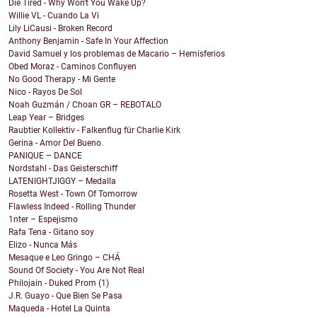
Die Tired - Why Won't You Wake Up?
Willie VL - Cuando La Vi
Lily LiCausi - Broken Record
Anthony Benjamin - Safe In Your Affection
David Samuel y los problemas de Macario – Hemisferios
Obed Moraz - Caminos Confluyen
No Good Therapy - Mi Gente
Nico - Rayos De Sol
Noah Guzmán / Choan GR – REBOTALO
Leap Year – Bridges
Raubtier Kollektiv - Falkenflug für Charlie Kirk
Gerina - Amor Del Bueno
PANIQUE – DANCE
Nordstahl - Das Geisterschiff
LATENIGHTJIGGY – Medalla
Rosetta West - Town Of Tomorrow
Flawless Indeed - Rolling Thunder
1nter – Espejismo
Rafa Tena - Gitano soy
Elizo - Nunca Más
Mesaque e Leo Gringo – CHÁ
Sound Of Society - You Are Not Real
Philojain - Duked Prom (1)
J.R. Guayo - Que Bien Se Pasa
Maqueda - Hotel La Quinta