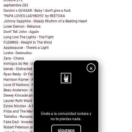
octubre
272
septiembre
283
Darzini x QVASAR - Baby I don't give a fuck
"PAPA LOVES LADYBOYS" by REETOXA
Johnny Sapphire - Steady Rhythm of a Beating Heart
Loser Demon - Reliance
Don't Tell John - Again
Long Live The Lights - The Fight
FLEMING - Weight In The Wind
Applesaucer - There’s a Light
Loshe - Desnudos
Zara - Chaos
Inimigos do Rei - Uma Barata Chamada Kafka versão ...
×
beneb - Distracted
Ryan Reidy - Dr Felix and His Fringe Body Parts
Harrison Kipner - Alone With You
Love Of Nations - Ne'er Do Well
Beau Anderson - Know By Now
¡Sigue nuestro
Dewey Kincade and The Navigators - Down in the Val...
Lauren Ruth Ward - Camouflage Sabotage
blog!
Eylsia Nicolas - A Beautiful Mess
Frida and The Mann - Dancing in the sun
Únete a la comunidad rockera y
Tablefox - Runaway
no te pierdas nada.
Fake Dad - Invader
Robert Peterson and The Crusade - Coming Out Of Ba...
SÍGUENOS