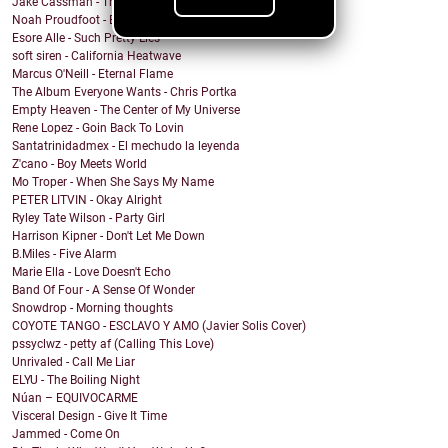
Jake Cassman - Trying To Mourn A Friend Of Mine
Noah Proudfoot - Born to Fly
Esore Alle - Such Pretty Lies
soft siren - California Heatwave
Marcus O'Neill - Eternal Flame
The Album Everyone Wants - Chris Portka
Empty Heaven - The Center of My Universe
Rene Lopez - Goin Back To Lovin
Santatrinidadmex - El mechudo la leyenda
Z'cano - Boy Meets World
Mo Troper - When She Says My Name
PETER LITVIN - Okay Alright
Ryley Tate Wilson - Party Girl
Harrison Kipner - Don't Let Me Down
B.Miles - Five Alarm
Marie Ella - Love Doesn't Echo
Band Of Four - A Sense Of Wonder
Snowdrop - Morning thoughts
COYOTE TANGO - ESCLAVO Y AMO (Javier Solis Cover)
pssyclwz - petty af (Calling This Love)
Unrivaled - Call Me Liar
ELYU - The Boiling Night
Núan – EQUIVOCARME
Visceral Design - Give It Time
Jammed - Come On