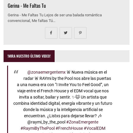
Gerina - Me Faltas Tu
Gerina - Me Faltas Tu Lejos de ser una balada romántica
convencional, Me faltas Tú…
!MIRA NUESTRO ÚLTIMO VIDEO!
@zonaemergentemx
🚨 Nueva música en el
radar 🚨 RAYmi by the Pool nos abre las puertas
a una nueva era con “I Invite You to Feel Good”, un
viaje entre el French House y el EDM vocal que nos
invita a soltar, bailar y sentir. ✨🐱 Un artista que
combina identidad digital, energía vibrante y un futuro
donde la música y la inteligencia artificial se
encuentran. ¿Listxs para dejarse llevar? 🎶
@raymi_by_the_pool
#ZonaEmergente
#RaymiByThePool
#FrenchHouse
#VocalEDM