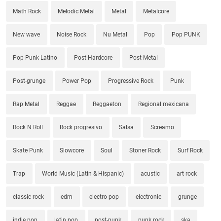
Math Rock
Melodic Metal
Metal
Metalcore
New wave
Noise Rock
Nu Metal
Pop
Pop PUNK
Pop Punk Latino
Post-Hardcore
Post-Metal
Post-grunge
Power Pop
Progressive Rock
Punk
Rap Metal
Reggae
Reggaeton
Regional mexicana
Rock N Roll
Rock progresivo
Salsa
Screamo
Skate Punk
Slowcore
Soul
Stoner Rock
Surf Rock
Trap
World Music (Latin & Hispanic)
acustic
art rock
classic rock
edm
electro pop
electronic
grunge
indie pop
latin pop
post-punk
punk rock
ska