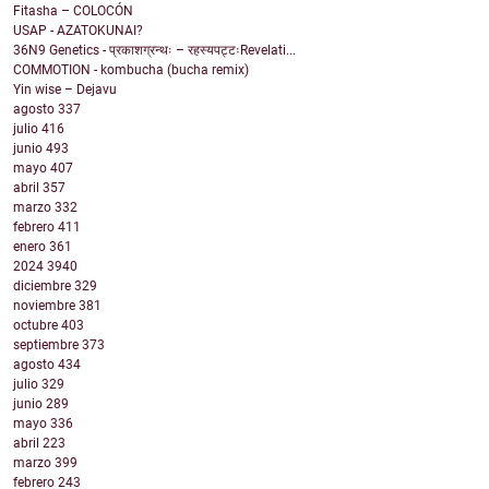
Fitasha – COLOCÓN
USAP - AZATOKUNAI?
36N9 Genetics - प्रकाशग्रन्थः – रहस्यपट्टःRevelati...
COMMOTION - kombucha (bucha remix)
Yin wise – Dejavu
agosto
337
julio
416
junio
493
mayo
407
abril
357
marzo
332
febrero
411
enero
361
2024
3940
diciembre
329
noviembre
381
octubre
403
septiembre
373
agosto
434
julio
329
junio
289
mayo
336
abril
223
marzo
399
febrero
243