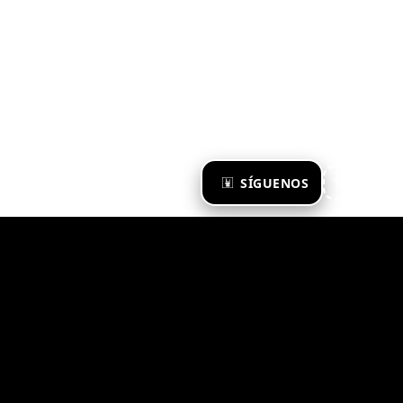
×
SÍGUENOS
Ya te sigo
Zona Emergente 2023
© ZONA EMERGENTE
TODOS LOS DERECHOS RESERVADOS