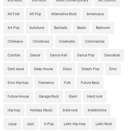
80s Rock
90s Rock
Adult Contemporary
Alt Country
Alt Folk
Alt Pop
Alternative Rock
Americana
Art Pop
Autotune
Bachata
Beats
Bedroom
Chillwave
Christmas
Cinematic
Commercial
Cumbia
Dance
Dance Hall
Dance Pop
Dancehall
Dark wave
Deep House
Disco
Dream Pop
Emo
Emo Hip-hop
Flamenco
Folk
Future Bass
Future House
Garage Rock
Glam
Hard rock
Hip-hop
Holiday Music
Indie rock
Indietronica
J-pop
Jazz
K-Pop
Latin Hip-Hop
Latin Rock