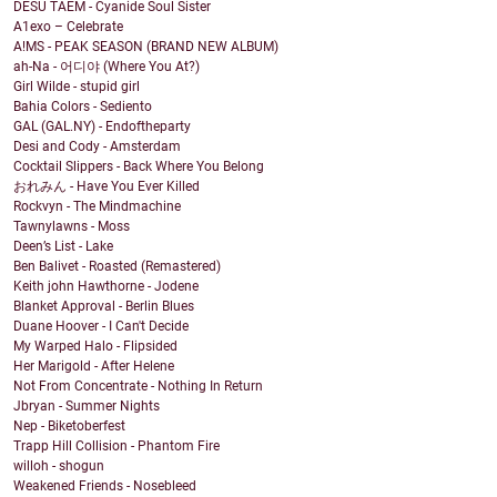
DESU TAEM - Cyanide Soul Sister
A1exo – Celebrate
A!MS - PEAK SEASON (BRAND NEW ALBUM)
ah-Na - 어디야 (Where You At?)
Girl Wilde - stupid girl
Bahia Colors - Sediento
GAL (GAL.NY) - Endoftheparty
Desi and Cody - Amsterdam
Cocktail Slippers - Back Where You Belong
おれみん - Have You Ever Killed
Rockvyn - The Mindmachine
Tawnylawns - Moss
Deen’s List - Lake
Ben Balivet - Roasted (Remastered)
Keith john Hawthorne - Jodene
Blanket Approval - Berlin Blues
Duane Hoover - I Can't Decide
My Warped Halo - Flipsided
Her Marigold - After Helene
Not From Concentrate - Nothing In Return
Jbryan - Summer Nights
Nep - Biketoberfest
Trapp Hill Collision - Phantom Fire
willoh - shogun
Weakened Friends - Nosebleed