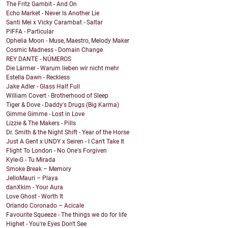
The Fritz Gambit - And On
Echo Market - Never Is Another Lie
Santi Mei x Vicky Carambat - Saltar
PIFFA - Particular
Ophelia Moon - Muse, Maestro, Melody Maker
Cosmic Madness - Domain Change
REY DANTE - NÚMEROS
Die Lärmer - Warum lieben wir nicht mehr
Estella Dawn - Reckless
Jake Adler - Glass Half Full
William Covert - Brotherhood of Sleep
Tiger & Dove - Daddy's Drugs (Big Karma)
Gimme Gimme - Lost in Love
Lizzie & The Makers - Pills
Dr. Smith & the Night Shift - Year of the Horse
Just A Gent x UNDY x Seiren - I Can't Take It
Flight To London - No One's Forgiven
Kyle-G - Tu Mirada
Smoke Break – Memory
JelloMauri – Playa
danXkim - Your Aura
Love Ghost - Worth It
Orlando Coronado – Acicale
Favourite Squeeze - The things we do for life
Highet - You're Eyes Don't See