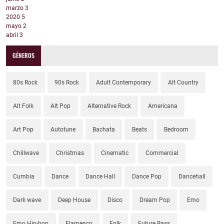
marzo
3
2020
5
mayo
2
abril
3
GÉNEROS
80s Rock
90s Rock
Adult Contemporary
Alt Country
Alt Folk
Alt Pop
Alternative Rock
Americana
Art Pop
Autotune
Bachata
Beats
Bedroom
Chillwave
Christmas
Cinematic
Commercial
Cumbia
Dance
Dance Hall
Dance Pop
Dancehall
Dark wave
Deep House
Disco
Dream Pop
Emo
Emo Hip-hop
Flamenco
Folk
Future Bass