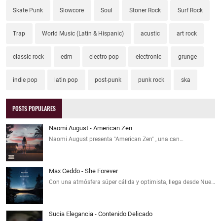
Skate Punk
Slowcore
Soul
Stoner Rock
Surf Rock
Trap
World Music (Latin & Hispanic)
acustic
art rock
classic rock
edm
electro pop
electronic
grunge
indie pop
latin pop
post-punk
punk rock
ska
POSTS POPULARES
Naomi August - American Zen
Naomi August presenta "American Zen" , una can…
Max Ceddo - She Forever
Con una atmósfera súper cálida y optimista, llega desde Nue…
Sucia Elegancia - Contenido Delicado