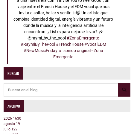
a una nueva era con “I Invite You to Feel Good”, un
viaje entre el French House y el EDM vocal que nos
invita a soltar, bailar y sentir. ✨🐱 Un artista que
combina identidad digital, energía vibrante y un futuro
donde la música y la inteligencia artificial se
encuentran. ¿Listxs para dejarse llevar? 🎶
@raymi_by_the_pool
#ZonaEmergente
#RaymiByThePool
#FrenchHouse
#VocalEDM
#NewMusicFriday
♬ sonido original - Zona
Emergente
BUSCAR
ARCHIVO
2026
1630
agosto
19
julio
129