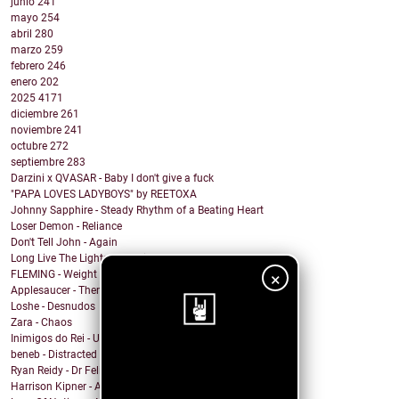
junio
241
mayo
254
abril
280
marzo
259
febrero
246
enero
202
2025
4171
diciembre
261
noviembre
241
octubre
272
septiembre
283
Darzini x QVASAR - Baby I don't give a fuck
"PAPA LOVES LADYBOYS" by REETOXA
Johnny Sapphire - Steady Rhythm of a Beating Heart
Loser Demon - Reliance
Don't Tell John - Again
Long Live The Lights - The Fight
FLEMING - Weight In The Wind
×
Applesaucer - There’s a Light
Loshe - Desnudos
Zara - Chaos
Inimigos do Rei - Uma Barata Chamada Kafka versão ...
beneb - Distracted
¡Sigue nuestro
Ryan Reidy - Dr Felix and His Fringe Body Parts
blog!
Harrison Kipner - Alone With You