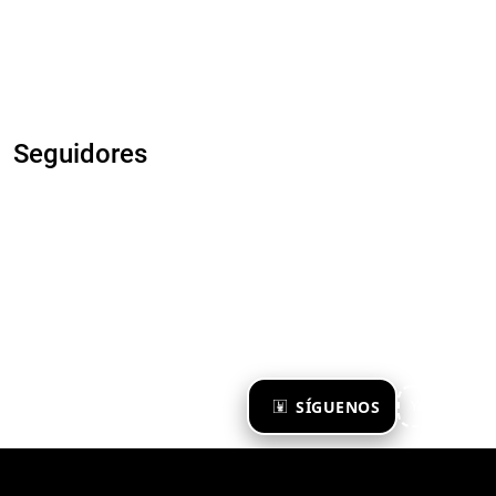
Seguidores
×
SÍGUENOS
Ya te sigo