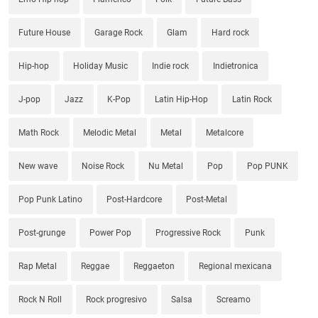
Future House
Garage Rock
Glam
Hard rock
Hip-hop
Holiday Music
Indie rock
Indietronica
J-pop
Jazz
K-Pop
Latin Hip-Hop
Latin Rock
Math Rock
Melodic Metal
Metal
Metalcore
New wave
Noise Rock
Nu Metal
Pop
Pop PUNK
Pop Punk Latino
Post-Hardcore
Post-Metal
Post-grunge
Power Pop
Progressive Rock
Punk
Rap Metal
Reggae
Reggaeton
Regional mexicana
Rock N Roll
Rock progresivo
Salsa
Screamo