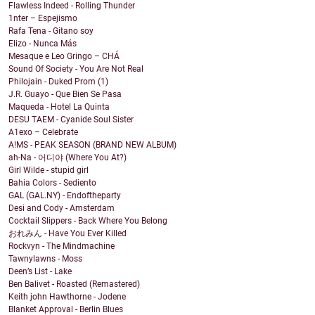
Flawless Indeed - Rolling Thunder
1nter – Espejismo
Rafa Tena - Gitano soy
Elizo - Nunca Más
Mesaque e Leo Gringo – CHÁ
Sound Of Society - You Are Not Real
Philojain - Duked Prom (1)
J.R. Guayo - Que Bien Se Pasa
Maqueda - Hotel La Quinta
DESU TAEM - Cyanide Soul Sister
A1exo – Celebrate
A!MS - PEAK SEASON (BRAND NEW ALBUM)
ah-Na - 어디야 (Where You At?)
Girl Wilde - stupid girl
Bahia Colors - Sediento
GAL (GAL.NY) - Endoftheparty
Desi and Cody - Amsterdam
Cocktail Slippers - Back Where You Belong
おれみん - Have You Ever Killed
Rockvyn - The Mindmachine
Tawnylawns - Moss
Deen’s List - Lake
Ben Balivet - Roasted (Remastered)
Keith john Hawthorne - Jodene
Blanket Approval - Berlin Blues