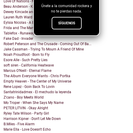
Love Of Nations - Ne'er Do Well
Únete a la comunidad rockera y
Beau Anderson - Know By Now
no te pierdas nada.
Dewey Kincade and The Navigators - Down in the Val...
Lauren Ruth Ward - Camouflage Sabotage
Eylsia Nicolas - A Beautiful Mess
SÍGUENOS
Frida and The Mann - Dancing in the sun
Tablefox - Runaway
Fake Dad - Invader
Robert Peterson and The Crusade - Coming Out Of Ba...
Jake Cassman - Trying To Mourn A Friend Of Mine
Noah Proudfoot - Born to Fly
Esore Alle - Such Pretty Lies
soft siren - California Heatwave
Marcus O'Neill - Eternal Flame
The Album Everyone Wants - Chris Portka
Empty Heaven - The Center of My Universe
Rene Lopez - Goin Back To Lovin
Santatrinidadmex - El mechudo la leyenda
Z'cano - Boy Meets World
Mo Troper - When She Says My Name
PETER LITVIN - Okay Alright
Ryley Tate Wilson - Party Girl
Harrison Kipner - Don't Let Me Down
B.Miles - Five Alarm
Marie Ella - Love Doesn't Echo