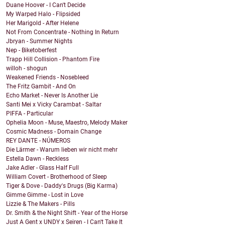
Duane Hoover - I Can't Decide
My Warped Halo - Flipsided
Her Marigold - After Helene
Not From Concentrate - Nothing In Return
Jbryan - Summer Nights
Nep - Biketoberfest
Trapp Hill Collision - Phantom Fire
willoh - shogun
Weakened Friends - Nosebleed
The Fritz Gambit - And On
Echo Market - Never Is Another Lie
Santi Mei x Vicky Carambat - Saltar
PIFFA - Particular
Ophelia Moon - Muse, Maestro, Melody Maker
Cosmic Madness - Domain Change
REY DANTE - NÚMEROS
Die Lärmer - Warum lieben wir nicht mehr
Estella Dawn - Reckless
Jake Adler - Glass Half Full
William Covert - Brotherhood of Sleep
Tiger & Dove - Daddy's Drugs (Big Karma)
Gimme Gimme - Lost in Love
Lizzie & The Makers - Pills
Dr. Smith & the Night Shift - Year of the Horse
Just A Gent x UNDY x Seiren - I Can't Take It