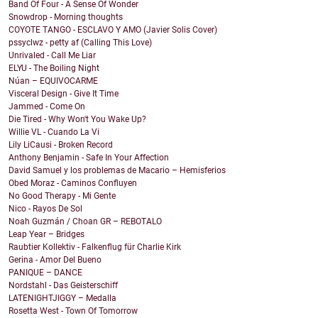
Band Of Four - A Sense Of Wonder
Snowdrop - Morning thoughts
COYOTE TANGO - ESCLAVO Y AMO (Javier Solis Cover)
pssyclwz - petty af (Calling This Love)
Unrivaled - Call Me Liar
ELYU - The Boiling Night
Núan – EQUIVOCARME
Visceral Design - Give It Time
Jammed - Come On
Die Tired - Why Won't You Wake Up?
Willie VL - Cuando La Vi
Lily LiCausi - Broken Record
Anthony Benjamin - Safe In Your Affection
David Samuel y los problemas de Macario – Hemisferios
Obed Moraz - Caminos Confluyen
No Good Therapy - Mi Gente
Nico - Rayos De Sol
Noah Guzmán / Choan GR – REBOTALO
Leap Year – Bridges
Raubtier Kollektiv - Falkenflug für Charlie Kirk
Gerina - Amor Del Bueno
PANIQUE – DANCE
Nordstahl - Das Geisterschiff
LATENIGHTJIGGY – Medalla
Rosetta West - Town Of Tomorrow