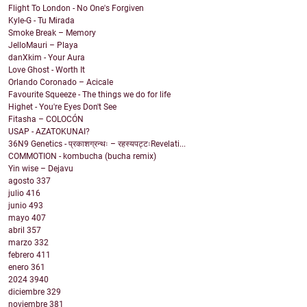
Flight To London - No One's Forgiven
Kyle-G - Tu Mirada
Smoke Break – Memory
JelloMauri – Playa
danXkim - Your Aura
Love Ghost - Worth It
Orlando Coronado – Acicale
Favourite Squeeze - The things we do for life
Highet - You're Eyes Don't See
Fitasha – COLOCÓN
USAP - AZATOKUNAI?
36N9 Genetics - प्रकाशग्रन्थः – रहस्यपट्टःRevelati...
COMMOTION - kombucha (bucha remix)
Yin wise – Dejavu
agosto
337
julio
416
junio
493
mayo
407
abril
357
marzo
332
febrero
411
enero
361
2024
3940
diciembre
329
noviembre
381