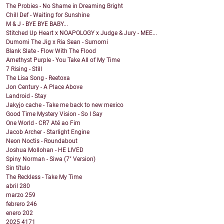
The Probies - No Shame in Dreaming Bright
Chill Def - Waiting for Sunshine
M & J - BYE BYE BABY...
Stitched Up Heart x NOAPOLOGY x Judge & Jury - MEE...
Dumomi The Jig x Ria Sean - Sumomi
Blank Slate - Flow With The Flood
Amethyst Purple - You Take All of My Time
7 Rising - Still
The Lisa Song - Reetoxa
Jon Century - A Place Above
Landroid - Stay
Jakyjo cache - Take me back to new mexico
Good Time Mystery Vision - So I Say
One World - CR7 Até ao Fim
Jacob Archer - Starlight Engine
Neon Noctis - Roundabout
Joshua Mollohan - HE LIVED
Spiny Norman - Siwa (7" Version)
Sin título
The Reckless - Take My Time
abril
280
marzo
259
febrero
246
enero
202
2025
4171