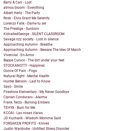
Barry & Carr - Lost
atmos bloom - Everything
Albert Hertz - The Party
Rosk - Elvis Grant Me Serenity
Lorenzo Falik - Dame tu ser
The Prestige - Sunborn
KidcalledGeorge - SILENT CLASSROOM
Savage rizz society - Lost in silence
Approaching Autumn - Breathe
Approaching Autumn - Beware The Ides Of March
Vivencial - En-Amor
Beppe Cunico - The dirt under your feet
STOCKANOTTI - Happinez
Ounce Of Pain - Pogs
Natural Right - Mental Health
Hunter Benson - Last to Know
Sayò - Smile
Firestone Elementary - My Never Goodbye
Ciprian Conduraru - Alarma
Frank Terzo - Burning Embers
TEHYA - Burn for Me
KCOAI - Las cosas claras
JD Kucharik - Wisdom Momma Said
FORSAKEN PROFITS - Knives
Justin Wardrobe - Untitled Stress Disorder