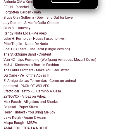
Antonia XM x Kenji Araki - Breakfree
FELIN - Ricochet
Forgotten Garden - Rain
Bruce Olav Solheim - Down and Out for Love
Jay Denton - A Man's Gotta Choose
Club 8 - Honestly
Randy Nota Loca - Me Alejo
Luke H. Reynolds - House I used to live in
Pipe Trujillo - Nada De Nada
Joel H Bulsara - The Tarot (Single Version)
The Stickfigure Band - Content
Van 42 - Lips Pumping (Wolfgang Amadeus Mozart Cover)
M & J - Kindness Is Back in Fashion
The Labra Brothers - Make You Feel Better
Du Cane - Veil of the Abyss II
El Amigo de Las Tormentas - Como un animal
pastrami - PACK OF WOLVES
Efecto del Teatro - El Camino A Casa
ZYNOVOX - Vibez on Vibez
Max Rauch - Alligators and Sharks
Bakakaï - Paper Straw
Helen Hibbert - You Bring Me Joy
Jake Kulak - Again & Again
Mispa Baugh - MISPA
AMADEOH - TOA' LA NOCHE