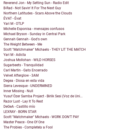
Reverend Jon - My Setting Sun - Radio Edit
B-Rad - Not Savin' It For The Next Guy
Northern Latitudes - Scars Above the Clouds
ÉVAT - Évat
Yari M - OTLP
Michelle Esponisa - mensajes confusos
Michael Bryson - Sunday in Central Park
Gennah Gennah - God's own
The Weight Between - Me
Scott "Matchmaker" Michaels - THEY LIT THE MATCH
Yari M - Adicta
Joshua Mollohan - WILD HORSES
Sugarbeets - Tranquilidad
Carl Martin - Gato Encerrado
Velvet Afterglow - 3AM
Degea - Diosa en esta vida
Sierra Levesque - UNDERMINED
Inner Missing - Null
Yusuf Özer Samba Project - Birlik Sesi (Voz de Uni...
Razor Lust - Lay It To Rest
DeGeA - Castillo mío
LEXRAY - BORN STAR
Scott "Matchmaker" Michaels - WORK DON’T PAY
Master Peace - One Of One
The Probies - Completely a Fool