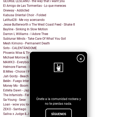
GEORGE LESCANO - the way that i want you
El Amigo de Las Tormentas - Lo que mereces
Oneway - Addicted
Kabusa Oriental Choir - Folded
Latitud28 - Me voy acercando
Jesse Butterworth x The West Coast Feed - Shake It
Bayline - Sinking In Slow Motion
Darron L Williams - I Adore Thee
Sublunar Minds - Take Care Of What You Got
Mesh Kimono - Permanent Death
Soto - CALENTÁNDOME
Phoenix Wise & The Resistance - There's No Kings
×
Michael Morrow & The Culprits - La Cruda
MAWK3 - Everybody Wants To Be You
Helmore Flames - Moonjoy
B.Miles - Choice I Would Choose
Jah Gordy - Beach Front Condo
Belén - Fuego Interno
¡Sigue nuestro
Money Mo - Boom Boom
blog!
Estella Dawn - Japanese Boots
The Infamists - Feral Noises and Amphetamines
Únete a la comunidad rockera y
Sa-Young - Sese
no te pierdas nada.
Loan - wow you look undiagnosed
ZEKO - Santiago
Saliva x Judge & Jury - Sadistic Love
SÍGUENOS