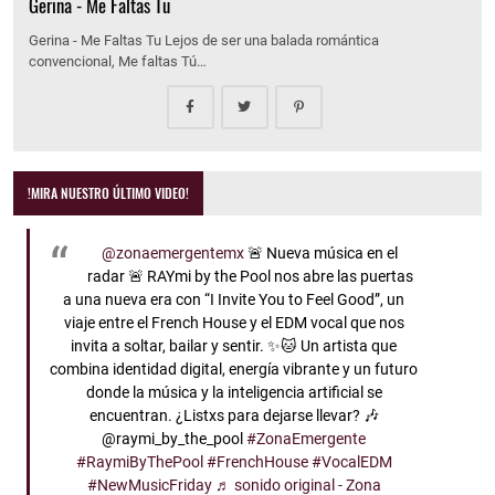
Gerina - Me Faltas Tu
Gerina - Me Faltas Tu Lejos de ser una balada romántica
convencional, Me faltas Tú…
!MIRA NUESTRO ÚLTIMO VIDEO!
@zonaemergentemx
🚨 Nueva música en el
radar 🚨 RAYmi by the Pool nos abre las puertas
a una nueva era con “I Invite You to Feel Good”, un
viaje entre el French House y el EDM vocal que nos
invita a soltar, bailar y sentir. ✨🐱 Un artista que
combina identidad digital, energía vibrante y un futuro
donde la música y la inteligencia artificial se
encuentran. ¿Listxs para dejarse llevar? 🎶
@raymi_by_the_pool
#ZonaEmergente
#RaymiByThePool
#FrenchHouse
#VocalEDM
#NewMusicFriday
♬ sonido original - Zona