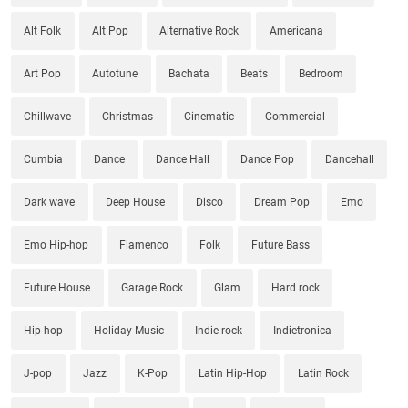
Alt Folk
Alt Pop
Alternative Rock
Americana
Art Pop
Autotune
Bachata
Beats
Bedroom
Chillwave
Christmas
Cinematic
Commercial
Cumbia
Dance
Dance Hall
Dance Pop
Dancehall
Dark wave
Deep House
Disco
Dream Pop
Emo
Emo Hip-hop
Flamenco
Folk
Future Bass
Future House
Garage Rock
Glam
Hard rock
Hip-hop
Holiday Music
Indie rock
Indietronica
J-pop
Jazz
K-Pop
Latin Hip-Hop
Latin Rock