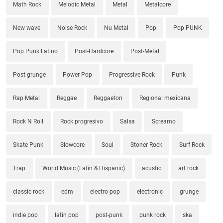
Math Rock
Melodic Metal
Metal
Metalcore
New wave
Noise Rock
Nu Metal
Pop
Pop PUNK
Pop Punk Latino
Post-Hardcore
Post-Metal
Post-grunge
Power Pop
Progressive Rock
Punk
Rap Metal
Reggae
Reggaeton
Regional mexicana
Rock N Roll
Rock progresivo
Salsa
Screamo
Skate Punk
Slowcore
Soul
Stoner Rock
Surf Rock
Trap
World Music (Latin & Hispanic)
acustic
art rock
classic rock
edm
electro pop
electronic
grunge
indie pop
latin pop
post-punk
punk rock
ska