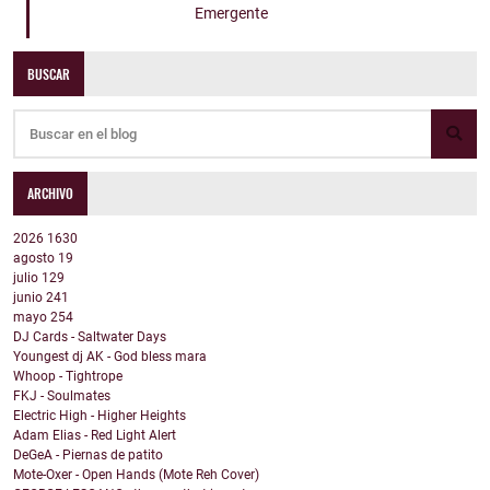
Emergente
BUSCAR
ARCHIVO
2026
1630
agosto
19
julio
129
junio
241
mayo
254
DJ Cards - Saltwater Days
Youngest dj AK - God bless mara
Whoop - Tightrope
FKJ - Soulmates
Electric High - Higher Heights
Adam Elias - Red Light Alert
DeGeA - Piernas de patito
Mote-Oxer - Open Hands (Mote Reh Cover)