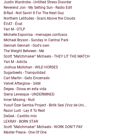
Justin Wardrobe - Untitled Stress Disorder
Reverend Jon - My Setting Sun - Radio Edit
B-Rad - Not Savin' It For The Next Guy
Northern Latitudes - Scars Above the Clouds
ÉVAT - Évat
Yari M - OTLP
Michelle Esponisa - mensajes confusos
Michael Bryson - Sunday in Central Park
Gennah Gennah - God's own
The Weight Between - Me
Scott "Matchmaker" Michaels - THEY LIT THE MATCH
Yari M - Adicta
Joshua Mollohan - WILD HORSES
Sugarbeets - Tranquilidad
Carl Martin - Gato Encerrado
Velvet Afterglow - 3AM
Degea - Diosa en esta vida
Sierra Levesque - UNDERMINED
Inner Missing - Null
Yusuf Özer Samba Project - Birlik Sesi (Voz de Uni...
Razor Lust - Lay It To Rest
DeGeA - Castillo mío
LEXRAY - BORN STAR
Scott "Matchmaker" Michaels - WORK DON’T PAY
Master Peace - One Of One