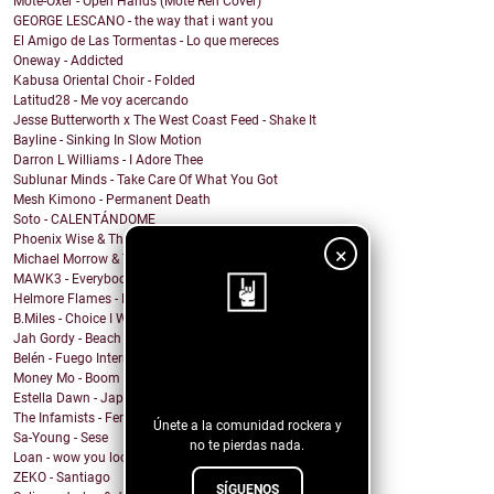
Mote-Oxer - Open Hands (Mote Reh Cover)
GEORGE LESCANO - the way that i want you
El Amigo de Las Tormentas - Lo que mereces
Oneway - Addicted
Kabusa Oriental Choir - Folded
Latitud28 - Me voy acercando
Jesse Butterworth x The West Coast Feed - Shake It
Bayline - Sinking In Slow Motion
Darron L Williams - I Adore Thee
Sublunar Minds - Take Care Of What You Got
Mesh Kimono - Permanent Death
Soto - CALENTÁNDOME
Phoenix Wise & The Resistance - There's No Kings
×
Michael Morrow & The Culprits - La Cruda
MAWK3 - Everybody Wants To Be You
Helmore Flames - Moonjoy
B.Miles - Choice I Would Choose
Jah Gordy - Beach Front Condo
¡Sigue nuestro
Belén - Fuego Interno
Money Mo - Boom Boom
blog!
Estella Dawn - Japanese Boots
The Infamists - Feral Noises and Amphetamines
Únete a la comunidad rockera y
Sa-Young - Sese
no te pierdas nada.
Loan - wow you look undiagnosed
ZEKO - Santiago
SÍGUENOS