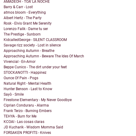
AMADEOH - TOA' LA NOCHE
Barry & Carr - Lost
atmos bloom - Everything
Albert Hertz - The Party
Rosk - Elvis Grant Me Serenity
Lorenzo Falik - Dame tu ser
The Prestige - Sunborn
KidcalledGeorge - SILENT CLASSROOM
Savage rizz society - Lost in silence
Approaching Autumn - Breathe
Approaching Autumn - Beware The Ides Of March
Vivencial - En-Amor
Beppe Cunico - The dirt under your feet
STOCKANOTTI - Happinez
Ounce Of Pain - Pogs
Natural Right - Mental Health
Hunter Benson - Last to Know
Sayò - Smile
Firestone Elementary - My Never Goodbye
Ciprian Conduraru - Alarma
Frank Terzo - Burning Embers
TEHYA - Burn for Me
KCOAI - Las cosas claras
JD Kucharik - Wisdom Momma Said
FORSAKEN PROFITS - Knives