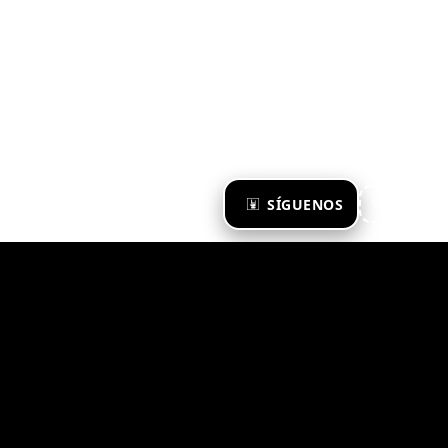
×
SÍGUENOS
Ya te sigo
Zona Emergente 2023
© ZONA EMERGENTE
TODOS LOS DERECHOS RESERVADOS