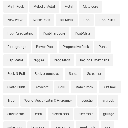
Math Rock
Melodic Metal
Metal
Metalcore
New wave
Noise Rock
Nu Metal
Pop
Pop PUNK
Pop Punk Latino
Post-Hardcore
Post-Metal
Post-grunge
Power Pop
Progressive Rock
Punk
Rap Metal
Reggae
Reggaeton
Regional mexicana
Rock N Roll
Rock progresivo
Salsa
Screamo
Skate Punk
Slowcore
Soul
Stoner Rock
Surf Rock
Trap
World Music (Latin & Hispanic)
acustic
art rock
classic rock
edm
electro pop
electronic
grunge
indie pop
latin pop
post-punk
punk rock
ska