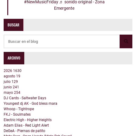
#NewMusicFriday
♬ sonido original - Zona
Emergente
BUSCAR
ARCHIVO
2026
1630
agosto
19
julio
129
junio
241
mayo
254
DJ Cards - Saltwater Days
Youngest dj AK - God bless mara
Whoop - Tightrope
FKJ - Soulmates
Electric High - Higher Heights
Adam Elias - Red Light Alert
DeGeA - Piernas de patito