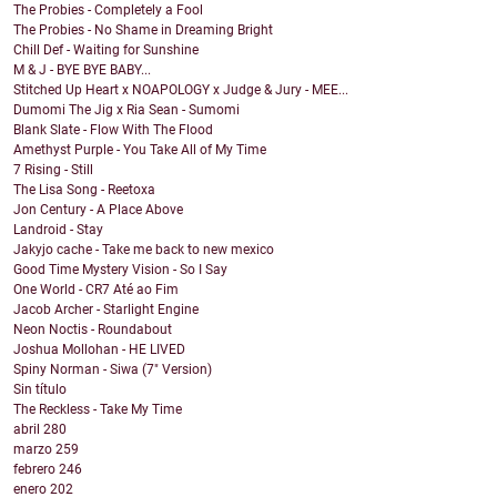
The Probies - Completely a Fool
The Probies - No Shame in Dreaming Bright
Chill Def - Waiting for Sunshine
M & J - BYE BYE BABY...
Stitched Up Heart x NOAPOLOGY x Judge & Jury - MEE...
Dumomi The Jig x Ria Sean - Sumomi
Blank Slate - Flow With The Flood
Amethyst Purple - You Take All of My Time
7 Rising - Still
The Lisa Song - Reetoxa
Jon Century - A Place Above
Landroid - Stay
Jakyjo cache - Take me back to new mexico
Good Time Mystery Vision - So I Say
One World - CR7 Até ao Fim
Jacob Archer - Starlight Engine
Neon Noctis - Roundabout
Joshua Mollohan - HE LIVED
Spiny Norman - Siwa (7" Version)
Sin título
The Reckless - Take My Time
abril
280
marzo
259
febrero
246
enero
202