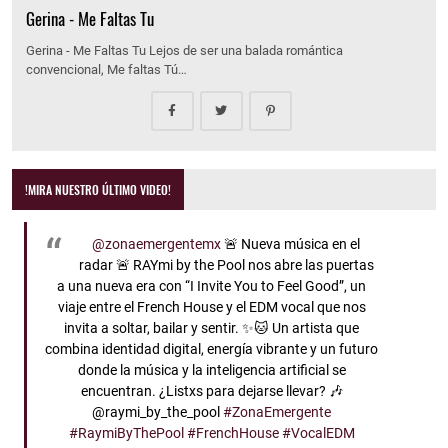
Gerina - Me Faltas Tu
Gerina - Me Faltas Tu Lejos de ser una balada romántica
convencional, Me faltas Tú…
!MIRA NUESTRO ÚLTIMO VIDEO!
@zonaemergentemx
🚨 Nueva música en el
radar 🚨 RAYmi by the Pool nos abre las puertas
a una nueva era con “I Invite You to Feel Good”, un
viaje entre el French House y el EDM vocal que nos
invita a soltar, bailar y sentir. ✨🐱 Un artista que
combina identidad digital, energía vibrante y un futuro
donde la música y la inteligencia artificial se
encuentran. ¿Listxs para dejarse llevar? 🎶
@raymi_by_the_pool
#ZonaEmergente
#RaymiByThePool
#FrenchHouse
#VocalEDM