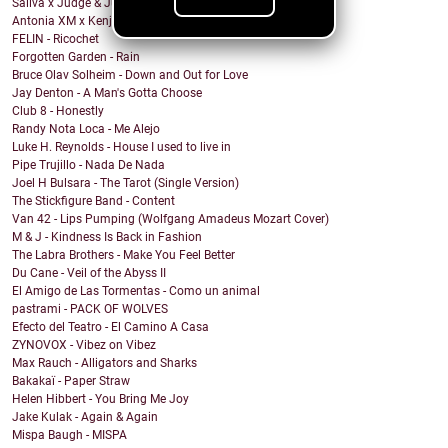
Saliva x Judge & Jury - Sadistic Love
Antonia XM x Kenji Araki - Breakfree
FELIN - Ricochet
Forgotten Garden - Rain
Bruce Olav Solheim - Down and Out for Love
Jay Denton - A Man's Gotta Choose
Club 8 - Honestly
Randy Nota Loca - Me Alejo
Luke H. Reynolds - House I used to live in
Pipe Trujillo - Nada De Nada
Joel H Bulsara - The Tarot (Single Version)
The Stickfigure Band - Content
Van 42 - Lips Pumping (Wolfgang Amadeus Mozart Cover)
M & J - Kindness Is Back in Fashion
The Labra Brothers - Make You Feel Better
Du Cane - Veil of the Abyss II
El Amigo de Las Tormentas - Como un animal
pastrami - PACK OF WOLVES
Efecto del Teatro - El Camino A Casa
ZYNOVOX - Vibez on Vibez
Max Rauch - Alligators and Sharks
Bakakaï - Paper Straw
Helen Hibbert - You Bring Me Joy
Jake Kulak - Again & Again
Mispa Baugh - MISPA