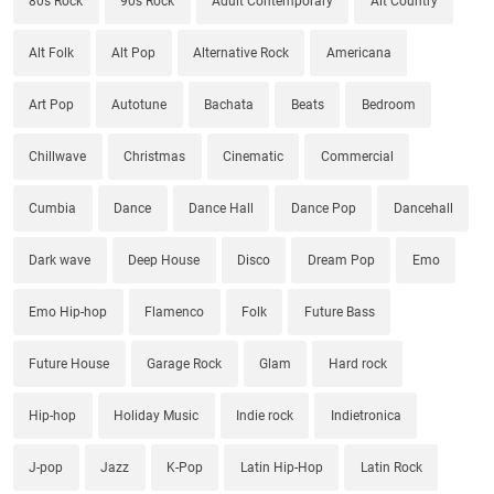
80s Rock
90s Rock
Adult Contemporary
Alt Country
Alt Folk
Alt Pop
Alternative Rock
Americana
Art Pop
Autotune
Bachata
Beats
Bedroom
Chillwave
Christmas
Cinematic
Commercial
Cumbia
Dance
Dance Hall
Dance Pop
Dancehall
Dark wave
Deep House
Disco
Dream Pop
Emo
Emo Hip-hop
Flamenco
Folk
Future Bass
Future House
Garage Rock
Glam
Hard rock
Hip-hop
Holiday Music
Indie rock
Indietronica
J-pop
Jazz
K-Pop
Latin Hip-Hop
Latin Rock