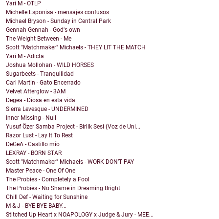
Yari M - OTLP
Michelle Esponisa - mensajes confusos
Michael Bryson - Sunday in Central Park
Gennah Gennah - God's own
The Weight Between - Me
Scott "Matchmaker" Michaels - THEY LIT THE MATCH
Yari M - Adicta
Joshua Mollohan - WILD HORSES
Sugarbeets - Tranquilidad
Carl Martin - Gato Encerrado
Velvet Afterglow - 3AM
Degea - Diosa en esta vida
Sierra Levesque - UNDERMINED
Inner Missing - Null
Yusuf Özer Samba Project - Birlik Sesi (Voz de Uni...
Razor Lust - Lay It To Rest
DeGeA - Castillo mío
LEXRAY - BORN STAR
Scott "Matchmaker" Michaels - WORK DON’T PAY
Master Peace - One Of One
The Probies - Completely a Fool
The Probies - No Shame in Dreaming Bright
Chill Def - Waiting for Sunshine
M & J - BYE BYE BABY...
Stitched Up Heart x NOAPOLOGY x Judge & Jury - MEE...