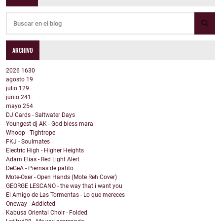
ARCHIVO
2026
1630
agosto
19
julio
129
junio
241
mayo
254
DJ Cards - Saltwater Days
Youngest dj AK - God bless mara
Whoop - Tightrope
FKJ - Soulmates
Electric High - Higher Heights
Adam Elias - Red Light Alert
DeGeA - Piernas de patito
Mote-Oxer - Open Hands (Mote Reh Cover)
GEORGE LESCANO - the way that i want you
El Amigo de Las Tormentas - Lo que mereces
Oneway - Addicted
Kabusa Oriental Choir - Folded