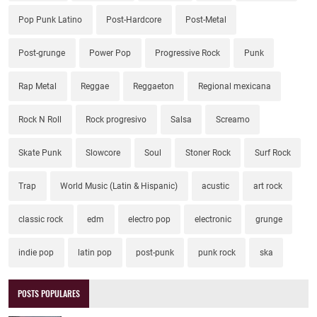
Pop Punk Latino
Post-Hardcore
Post-Metal
Post-grunge
Power Pop
Progressive Rock
Punk
Rap Metal
Reggae
Reggaeton
Regional mexicana
Rock N Roll
Rock progresivo
Salsa
Screamo
Skate Punk
Slowcore
Soul
Stoner Rock
Surf Rock
Trap
World Music (Latin & Hispanic)
acustic
art rock
classic rock
edm
electro pop
electronic
grunge
indie pop
latin pop
post-punk
punk rock
ska
POSTS POPULARES