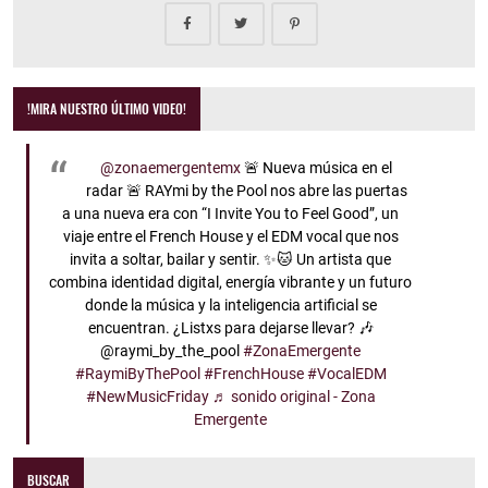
!MIRA NUESTRO ÚLTIMO VIDEO!
@zonaemergentemx
🚨 Nueva música en el
radar 🚨 RAYmi by the Pool nos abre las puertas
a una nueva era con “I Invite You to Feel Good”, un
viaje entre el French House y el EDM vocal que nos
invita a soltar, bailar y sentir. ✨🐱 Un artista que
combina identidad digital, energía vibrante y un futuro
donde la música y la inteligencia artificial se
encuentran. ¿Listxs para dejarse llevar? 🎶
@raymi_by_the_pool
#ZonaEmergente
#RaymiByThePool
#FrenchHouse
#VocalEDM
#NewMusicFriday
♬ sonido original - Zona
Emergente
BUSCAR