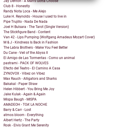
Jay Denton - A Man's Gotta Choose
Club 8 - Honestly
Randy Nota Loca - Me Alejo
Luke H. Reynolds - House I used to live in
Pipe Trujillo - Nada De Nada
Joel H Bulsara - The Tarot (Single Version)
The Stickfigure Band - Content
Van 42 - Lips Pumping (Wolfgang Amadeus Mozart Cover)
M & J - Kindness Is Back in Fashion
The Labra Brothers - Make You Feel Better
Du Cane - Veil of the Abyss II
El Amigo de Las Tormentas - Como un animal
pastrami - PACK OF WOLVES
Efecto del Teatro - El Camino A Casa
ZYNOVOX - Vibez on Vibez
Max Rauch - Alligators and Sharks
Bakakaï - Paper Straw
Helen Hibbert - You Bring Me Joy
Jake Kulak - Again & Again
Mispa Baugh - MISPA
AMADEOH - TOA' LA NOCHE
Barry & Carr - Lost
atmos bloom - Everything
Albert Hertz - The Party
Rosk - Elvis Grant Me Serenity