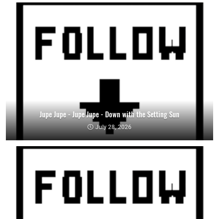
Jupe Jupe - Jupe Jupe - Down with the Setting Sun
July 28, 2026