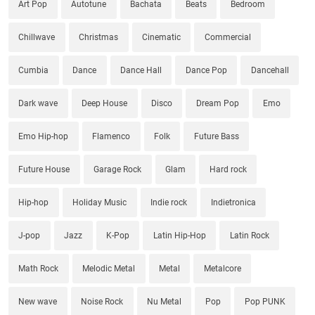
Art Pop
Autotune
Bachata
Beats
Bedroom
Chillwave
Christmas
Cinematic
Commercial
Cumbia
Dance
Dance Hall
Dance Pop
Dancehall
Dark wave
Deep House
Disco
Dream Pop
Emo
Emo Hip-hop
Flamenco
Folk
Future Bass
Future House
Garage Rock
Glam
Hard rock
Hip-hop
Holiday Music
Indie rock
Indietronica
J-pop
Jazz
K-Pop
Latin Hip-Hop
Latin Rock
Math Rock
Melodic Metal
Metal
Metalcore
New wave
Noise Rock
Nu Metal
Pop
Pop PUNK