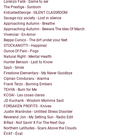
Lorenzo Falik - Dame tu ser
The Prestige - Sunborn
KidcalledGeorge - SILENT CLASSROOM
Savage rizz society - Lost in silence
Approaching Autumn - Breathe
Approaching Autumn - Beware The Ides Of March
Vivencial - En-Amor
Beppe Cunico - The dirt under your feet
STOCKANOTTI - Happinez
Ounce Of Pain - Pogs
Natural Right - Mental Health
Hunter Benson - Last to Know
Sayò - Smile
Firestone Elementary - My Never Goodbye
Ciprian Conduraru - Alarma
Frank Terzo - Burning Embers
TEHYA - Burn for Me
KCOAI - Las cosas claras
JD Kucharik - Wisdom Momma Said
FORSAKEN PROFITS - Knives
Justin Wardrobe - Untitled Stress Disorder
Reverend Jon - My Setting Sun - Radio Edit
B-Rad - Not Savin' It For The Next Guy
Northern Latitudes - Scars Above the Clouds
ÉVAT - Évat