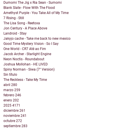
Dumomi The Jig x Ria Sean - Sumomi
Blank Slate - Flow With The Flood
Amethyst Purple - You Take All of My Time
7 Rising - Still
The Lisa Song - Reetoxa
Jon Century - A Place Above
Landroid - Stay
Jakyjo cache - Take me back to new mexico
Good Time Mystery Vision - So I Say
One World - CR7 Até ao Fim
Jacob Archer - Starlight Engine
Neon Noctis - Roundabout
Joshua Mollohan - HE LIVED
Spiny Norman - Siwa (7" Version)
Sin título
The Reckless - Take My Time
abril
280
marzo
259
febrero
246
enero
202
2025
4171
diciembre
261
noviembre
241
octubre
272
septiembre
283