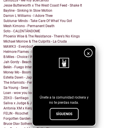
Latitud28 - Me voy acercando
Jesse Butterworth x The West Coast Feed - Shake It
Bayline - Sinking In Slow Motion
Darron L Williams - I Adore Thee
Sublunar Minds - Take Care Of What You Got
Mesh Kimono - Permanent Death
Soto - CALENTÁNDOME
Phoenix Wise & The Resistance - There's No Kings
Michael Morrow & The Culprits - La Cruda
MAWK3 - Everybody Wants To Be You
Helmore Flames - Moonjoy
×
B.Miles - Choice I Would Choose
Jah Gordy - Beach Front Condo
Belén - Fuego Interno
Money Mo - Boom Boom
Estella Dawn - Japanese Boots
¡Sigue nuestro
The Infamists - Feral Noises and Amphetamines
blog!
Sa-Young - Sese
Loan - wow you look undiagnosed
Únete a la comunidad rockera y
ZEKO - Santiago
no te pierdas nada.
Saliva x Judge & Jury - Sadistic Love
Antonia XM x Kenji Araki - Breakfree
FELIN - Ricochet
SÍGUENOS
Forgotten Garden - Rain
Bruce Olav Solheim - Down and Out for Love