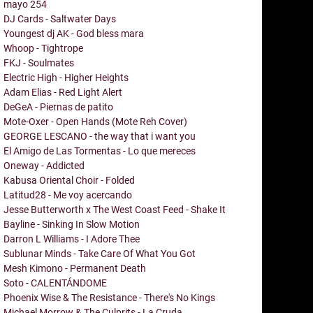
mayo
254
DJ Cards - Saltwater Days
Youngest dj AK - God bless mara
Whoop - Tightrope
FKJ - Soulmates
Electric High - Higher Heights
Adam Elias - Red Light Alert
DeGeA - Piernas de patito
Mote-Oxer - Open Hands (Mote Reh Cover)
GEORGE LESCANO - the way that i want you
El Amigo de Las Tormentas - Lo que mereces
Oneway - Addicted
Kabusa Oriental Choir - Folded
Latitud28 - Me voy acercando
Jesse Butterworth x The West Coast Feed - Shake It
Bayline - Sinking In Slow Motion
Darron L Williams - I Adore Thee
Sublunar Minds - Take Care Of What You Got
Mesh Kimono - Permanent Death
Soto - CALENTÁNDOME
Phoenix Wise & The Resistance - There's No Kings
Michael Morrow & The Culprits - La Cruda