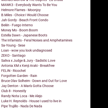
MAWK3 - Everybody Wants To Be You
Helmore Flames - Moonjoy
B.Miles - Choice I Would Choose
Jah Gordy - Beach Front Condo
Belén - Fuego Interno
Money Mo - Boom Boom
Estella Dawn - Japanese Boots
The Infamists - Feral Noises and Amphetamines
Sa-Young - Sese
Loan - wow you look undiagnosed
ZEKO - Santiago
Saliva x Judge & Jury - Sadistic Love
Antonia XM x Kenji Araki - Breakfree
FELIN - Ricochet
Forgotten Garden - Rain
Bruce Olav Solheim - Down and Out for Love
Jay Denton - A Man's Gotta Choose
Club 8 - Honestly
Randy Nota Loca - Me Alejo
Luke H. Reynolds - House I used to live in
Pipe Trujillo - Nada De Nada