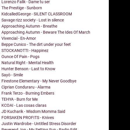
Lorenzo Falik - Dame tu ser
The Prestige - Sunborn
KidcalledGeorge - SILENT CLASSROOM
Savage rizz society - Lost in silence
Approaching Autumn - Breathe
Approaching Autumn - Beware The Ides Of March
Vivencial - En-Amor
Beppe Cunico - The dirt under your feet
STOCKANOTTI - Happinez
Ounce Of Pain - Pogs
Natural Right - Mental Health
Hunter Benson - Last to Know
Sayò - Smile
Firestone Elementary - My Never Goodbye
Ciprian Conduraru - Alarma
Frank Terzo - Burning Embers
TEHYA - Burn for Me
KCOAI - Las cosas claras
JD Kucharik - Wisdom Momma Said
FORSAKEN PROFITS - Knives
Justin Wardrobe - Untitled Stress Disorder
Reverend Jon - My Setting Sun - Radio Edit