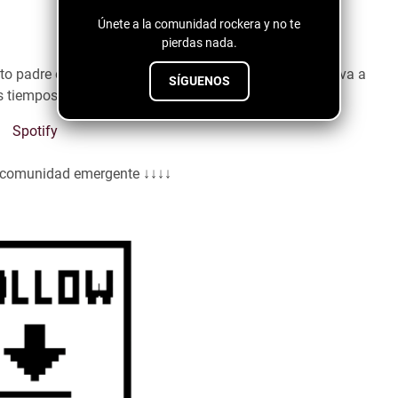
Únete a la comunidad rockera y no te
pierdas nada.
to padre e hijo nos muestran su talento. Y sin duda, te va a
SÍGUENOS
s tiempos de confinamiento.
Spotify
a comunidad emergente ↓↓↓↓