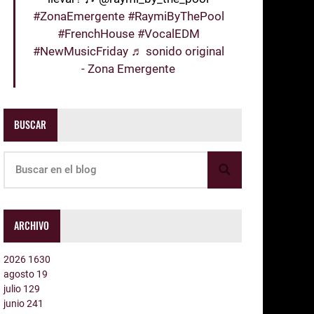
#ZonaEmergente
#RaymiByThePool
#FrenchHouse
#VocalEDM
#NewMusicFriday
♬ sonido original
- Zona Emergente
BUSCAR
ARCHIVO
2026
1630
agosto
19
julio
129
junio
241