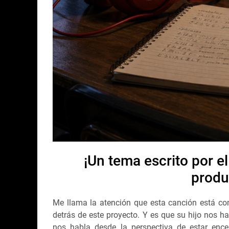
¡Un tema escrito por el
produ
Me llama la atención que esta canción está comp
detrás de este proyecto. Y es que su hijo nos
nos habla desde la perspectiva de estar ence