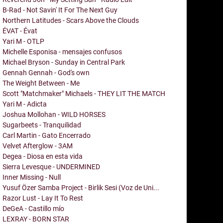
B-Rad - Not Savin' It For The Next Guy
Northern Latitudes - Scars Above the Clouds
ÉVAT - Évat
Yari M - OTLP
Michelle Esponisa - mensajes confusos
Michael Bryson - Sunday in Central Park
Gennah Gennah - God's own
The Weight Between - Me
Scott "Matchmaker" Michaels - THEY LIT THE MATCH
Yari M - Adicta
Joshua Mollohan - WILD HORSES
Sugarbeets - Tranquilidad
Carl Martin - Gato Encerrado
Velvet Afterglow - 3AM
Degea - Diosa en esta vida
Sierra Levesque - UNDERMINED
Inner Missing - Null
Yusuf Özer Samba Project - Birlik Sesi (Voz de Uni...
Razor Lust - Lay It To Rest
DeGeA - Castillo mío
LEXRAY - BORN STAR