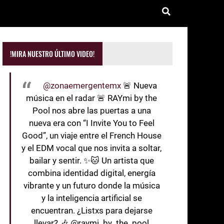
!MIRA NUESTRO ÚLTIMO VIDEO!
@zonaemergentemx
🚨 Nueva
música en el radar 🚨 RAYmi by the
Pool nos abre las puertas a una
nueva era con “I Invite You to Feel
Good”, un viaje entre el French House
y el EDM vocal que nos invita a soltar,
bailar y sentir. ✨🐱 Un artista que
combina identidad digital, energía
vibrante y un futuro donde la música
y la inteligencia artificial se
encuentran. ¿Listxs para dejarse
llevar? 🎶 @raymi_by_the_pool