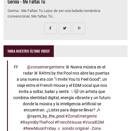
Gerina - Me Faltas Tu
Gerina - Me Faltas Tu Lejos de ser una balada romántica
convencional, Me faltas Tú…
!MIRA NUESTRO ÚLTIMO VIDEO!
@zonaemergentemx
🚨 Nueva música en el
radar 🚨 RAYmi by the Pool nos abre las puertas
a una nueva era con “I Invite You to Feel Good”, un
viaje entre el French House y el EDM vocal que nos
invita a soltar, bailar y sentir. ✨🐱 Un artista que
combina identidad digital, energía vibrante y un futuro
donde la música y la inteligencia artificial se
encuentran. ¿Listxs para dejarse llevar? 🎶
@raymi_by_the_pool
#ZonaEmergente
#RaymiByThePool
#FrenchHouse
#VocalEDM
#NewMusicFriday
♬ sonido original - Zona