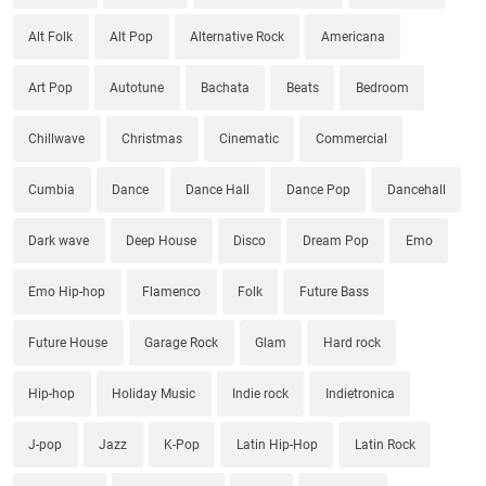
Alt Folk
Alt Pop
Alternative Rock
Americana
Art Pop
Autotune
Bachata
Beats
Bedroom
Chillwave
Christmas
Cinematic
Commercial
Cumbia
Dance
Dance Hall
Dance Pop
Dancehall
Dark wave
Deep House
Disco
Dream Pop
Emo
Emo Hip-hop
Flamenco
Folk
Future Bass
Future House
Garage Rock
Glam
Hard rock
Hip-hop
Holiday Music
Indie rock
Indietronica
J-pop
Jazz
K-Pop
Latin Hip-Hop
Latin Rock