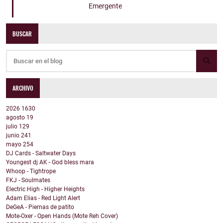
Emergente
BUSCAR
ARCHIVO
2026
1630
agosto
19
julio
129
junio
241
mayo
254
DJ Cards - Saltwater Days
Youngest dj AK - God bless mara
Whoop - Tightrope
FKJ - Soulmates
Electric High - Higher Heights
Adam Elias - Red Light Alert
DeGeA - Piernas de patito
Mote-Oxer - Open Hands (Mote Reh Cover)