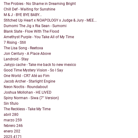
The Probies - No Shame in Dreaming Bright
Chill Def - Waiting for Sunshine
M & J - BYE BYE BABY...
Stitched Up Heart x NOAPOLOGY x Judge & Jury - MEE...
Dumomi The Jig x Ria Sean - Sumomi
Blank Slate - Flow With The Flood
Amethyst Purple - You Take All of My Time
7 Rising - Still
The Lisa Song - Reetoxa
Jon Century - A Place Above
Landroid - Stay
Jakyjo cache - Take me back to new mexico
Good Time Mystery Vision - So I Say
One World - CR7 Até ao Fim
Jacob Archer - Starlight Engine
Neon Noctis - Roundabout
Joshua Mollohan - HE LIVED
Spiny Norman - Siwa (7" Version)
Sin título
The Reckless - Take My Time
abril
280
marzo
259
febrero
246
enero
202
2025
4171