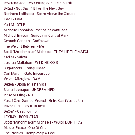
Reverend Jon - My Setting Sun - Radio Edit
B-Rad - Not Savin' It For The Next Guy
Northern Latitudes - Scars Above the Clouds
ÉVAT - Évat
Yari M - OTLP
Michelle Esponisa - mensajes confusos
Michael Bryson - Sunday in Central Park
Gennah Gennah - God's own
The Weight Between - Me
Scott "Matchmaker" Michaels - THEY LIT THE MATCH
Yari M - Adicta
Joshua Mollohan - WILD HORSES
Sugarbeets - Tranquilidad
Carl Martin - Gato Encerrado
Velvet Afterglow - 3AM
Degea - Diosa en esta vida
Sierra Levesque - UNDERMINED
Inner Missing - Null
Yusuf Özer Samba Project - Birlik Sesi (Voz de Uni...
Razor Lust - Lay It To Rest
DeGeA - Castillo mío
LEXRAY - BORN STAR
Scott "Matchmaker" Michaels - WORK DON’T PAY
Master Peace - One Of One
The Probies - Completely a Fool