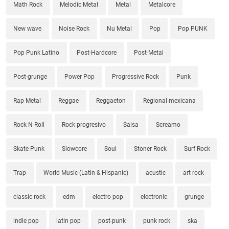
Math Rock
Melodic Metal
Metal
Metalcore
New wave
Noise Rock
Nu Metal
Pop
Pop PUNK
Pop Punk Latino
Post-Hardcore
Post-Metal
Post-grunge
Power Pop
Progressive Rock
Punk
Rap Metal
Reggae
Reggaeton
Regional mexicana
Rock N Roll
Rock progresivo
Salsa
Screamo
Skate Punk
Slowcore
Soul
Stoner Rock
Surf Rock
Trap
World Music (Latin & Hispanic)
acustic
art rock
classic rock
edm
electro pop
electronic
grunge
indie pop
latin pop
post-punk
punk rock
ska