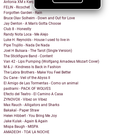
Antonia XM x Kenji Araki - Breakfree
FELIN - Ricochet
Forgotten Garden - Rain
Bruce Olav Solheim - Down and Out for Love
Jay Denton - A Man's Gotta Choose
Club 8 - Honestly
Randy Nota Loca - Me Alejo
Luke H. Reynolds - House I used to live in
Pipe Trujillo - Nada De Nada
Joel H Bulsara - The Tarot (Single Version)
The Stickfigure Band - Content
Van 42 - Lips Pumping (Wolfgang Amadeus Mozart Cover)
M & J - Kindness Is Back in Fashion
The Labra Brothers - Make You Feel Better
Du Cane - Veil of the Abyss II
El Amigo de Las Tormentas - Como un animal
pastrami - PACK OF WOLVES
Efecto del Teatro - El Camino A Casa
ZYNOVOX - Vibez on Vibez
Max Rauch - Alligators and Sharks
Bakakaï - Paper Straw
Helen Hibbert - You Bring Me Joy
Jake Kulak - Again & Again
Mispa Baugh - MISPA
AMADEOH - TOA' LA NOCHE