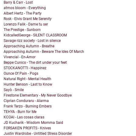
Barry & Carr - Lost
atmos bloom - Everything
Albert Hertz - The Party
Rosk - Elvis Grant Me Serenity
Lorenzo Falik - Dame tu ser
The Prestige - Sunborn
KidcalledGeorge - SILENT CLASSROOM
Savage rizz society - Lost in silence
Approaching Autumn - Breathe
Approaching Autumn - Beware The Ides Of March
Vivencial - En-Amor
Beppe Cunico - The dirt under your feet
STOCKANOTTI - Happinez
Ounce Of Pain - Pogs
Natural Right - Mental Health
Hunter Benson - Last to Know
Sayò - Smile
Firestone Elementary - My Never Goodbye
Ciprian Conduraru - Alarma
Frank Terzo - Burning Embers
TEHYA - Burn for Me
KCOAI - Las cosas claras
JD Kucharik - Wisdom Momma Said
FORSAKEN PROFITS - Knives
Justin Wardrobe - Untitled Stress Disorder