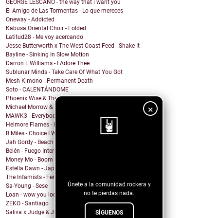
GEORGE LESCANO - the way that i want you
El Amigo de Las Tormentas - Lo que mereces
Oneway - Addicted
Kabusa Oriental Choir - Folded
Latitud28 - Me voy acercando
Jesse Butterworth x The West Coast Feed - Shake It
Bayline - Sinking In Slow Motion
Darron L Williams - I Adore Thee
Sublunar Minds - Take Care Of What You Got
Mesh Kimono - Permanent Death
Soto - CALENTÁNDOME
Phoenix Wise & The Resistance - There's No Kings
×
Michael Morrow & The Culprits - La Cruda
MAWK3 - Everybody Wants To Be You
Helmore Flames - Moonjoy
B.Miles - Choice I Would Choose
Jah Gordy - Beach Front Condo
Belén - Fuego Interno
¡Sigue nuestro
Money Mo - Boom Boom
blog!
Estella Dawn - Japanese Boots
The Infamists - Feral Noises and Amphetamines
Únete a la comunidad rockera y
Sa-Young - Sese
no te pierdas nada.
Loan - wow you look undiagnosed
ZEKO - Santiago
Saliva x Judge & Jury - Sadistic Love
SÍGUENOS