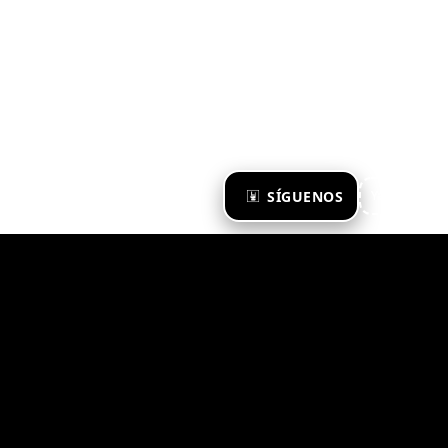
×
SÍGUENOS
Ya te sigo
Zona Emergente 2023
© ZONA EMERGENTE
TODOS LOS DERECHOS RESERVADOS