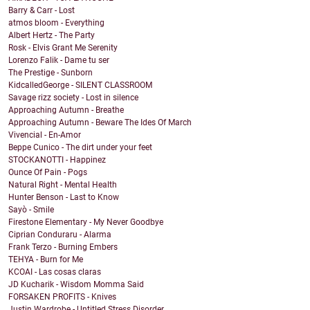
Barry & Carr - Lost
atmos bloom - Everything
Albert Hertz - The Party
Rosk - Elvis Grant Me Serenity
Lorenzo Falik - Dame tu ser
The Prestige - Sunborn
KidcalledGeorge - SILENT CLASSROOM
Savage rizz society - Lost in silence
Approaching Autumn - Breathe
Approaching Autumn - Beware The Ides Of March
Vivencial - En-Amor
Beppe Cunico - The dirt under your feet
STOCKANOTTI - Happinez
Ounce Of Pain - Pogs
Natural Right - Mental Health
Hunter Benson - Last to Know
Sayò - Smile
Firestone Elementary - My Never Goodbye
Ciprian Conduraru - Alarma
Frank Terzo - Burning Embers
TEHYA - Burn for Me
KCOAI - Las cosas claras
JD Kucharik - Wisdom Momma Said
FORSAKEN PROFITS - Knives
Justin Wardrobe - Untitled Stress Disorder