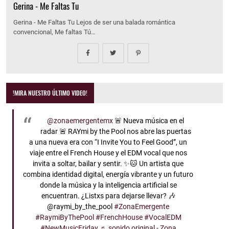
Gerina - Me Faltas Tu
Gerina - Me Faltas Tu Lejos de ser una balada romántica
convencional, Me faltas Tú…
!MIRA NUESTRO ÚLTIMO VIDEO!
@zonaemergentemx
🚨 Nueva música en el
radar 🚨 RAYmi by the Pool nos abre las puertas
a una nueva era con “I Invite You to Feel Good”, un
viaje entre el French House y el EDM vocal que nos
invita a soltar, bailar y sentir. ✨🐱 Un artista que
combina identidad digital, energía vibrante y un futuro
donde la música y la inteligencia artificial se
encuentran. ¿Listxs para dejarse llevar? 🎶
@raymi_by_the_pool
#ZonaEmergente
#RaymiByThePool
#FrenchHouse
#VocalEDM
#NewMusicFriday
♬ sonido original - Zona