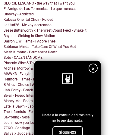
GEORGE LESCANO - the way that i want you
El Amigo de Las Tormentas - Lo que mereces
Oneway - Addicted
Kabusa Oriental Choir - Folded
Latitud28 - Me voy acercando
Jesse Butterworth x The West Coast Feed - Shake It
Bayline - Sinking In Slow Motion
Darron L Williams - I Adore Thee
Sublunar Minds - Take Care Of What You Got
Mesh Kimono - Permanent Death
Soto - CALENTÁNDOME
Phoenix Wise & The Resistance - There's No Kings
×
Michael Morrow & The Culprits - La Cruda
MAWK3 - Everybody Wants To Be You
Helmore Flames - Moonjoy
B.Miles - Choice I Would Choose
Jah Gordy - Beach Front Condo
Belén - Fuego Interno
¡Sigue nuestro
Money Mo - Boom Boom
blog!
Estella Dawn - Japanese Boots
The Infamists - Feral Noises and Amphetamines
Únete a la comunidad rockera y
Sa-Young - Sese
no te pierdas nada.
Loan - wow you look undiagnosed
ZEKO - Santiago
SÍGUENOS
Saliva x Judge & Jury - Sadistic Love