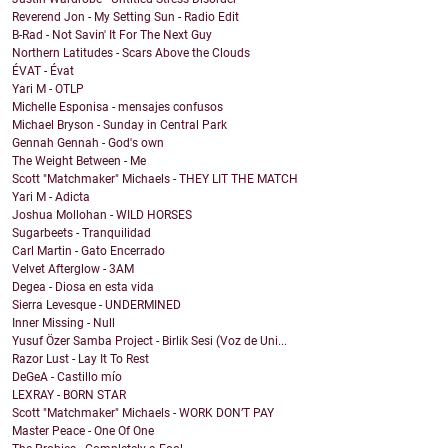
Reverend Jon - My Setting Sun - Radio Edit
B-Rad - Not Savin' It For The Next Guy
Northern Latitudes - Scars Above the Clouds
ÉVAT - Évat
Yari M - OTLP
Michelle Esponisa - mensajes confusos
Michael Bryson - Sunday in Central Park
Gennah Gennah - God's own
The Weight Between - Me
Scott "Matchmaker" Michaels - THEY LIT THE MATCH
Yari M - Adicta
Joshua Mollohan - WILD HORSES
Sugarbeets - Tranquilidad
Carl Martin - Gato Encerrado
Velvet Afterglow - 3AM
Degea - Diosa en esta vida
Sierra Levesque - UNDERMINED
Inner Missing - Null
Yusuf Özer Samba Project - Birlik Sesi (Voz de Uni...
Razor Lust - Lay It To Rest
DeGeA - Castillo mío
LEXRAY - BORN STAR
Scott "Matchmaker" Michaels - WORK DON’T PAY
Master Peace - One Of One