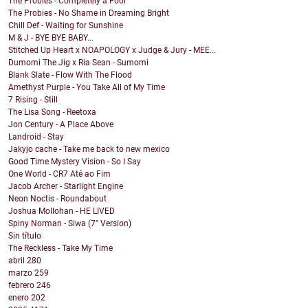
The Probies - Completely a Fool
The Probies - No Shame in Dreaming Bright
Chill Def - Waiting for Sunshine
M & J - BYE BYE BABY...
Stitched Up Heart x NOAPOLOGY x Judge & Jury - MEE...
Dumomi The Jig x Ria Sean - Sumomi
Blank Slate - Flow With The Flood
Amethyst Purple - You Take All of My Time
7 Rising - Still
The Lisa Song - Reetoxa
Jon Century - A Place Above
Landroid - Stay
Jakyjo cache - Take me back to new mexico
Good Time Mystery Vision - So I Say
One World - CR7 Até ao Fim
Jacob Archer - Starlight Engine
Neon Noctis - Roundabout
Joshua Mollohan - HE LIVED
Spiny Norman - Siwa (7" Version)
Sin título
The Reckless - Take My Time
abril
280
marzo
259
febrero
246
enero
202