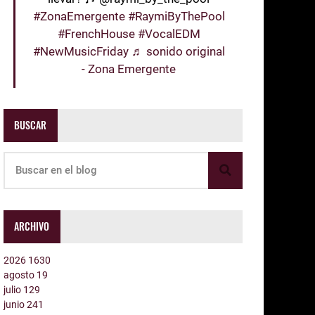
#ZonaEmergente
#RaymiByThePool
#FrenchHouse
#VocalEDM
#NewMusicFriday
♬ sonido original
- Zona Emergente
BUSCAR
ARCHIVO
2026
1630
agosto
19
julio
129
junio
241