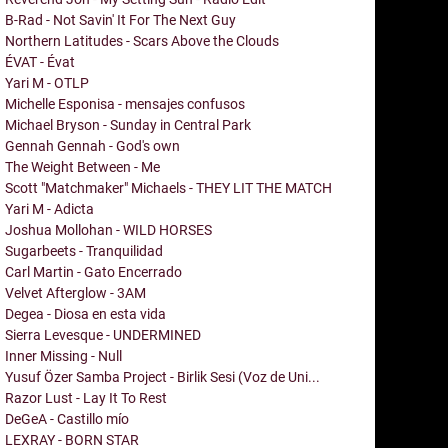
B-Rad - Not Savin' It For The Next Guy
Northern Latitudes - Scars Above the Clouds
ÉVAT - Évat
Yari M - OTLP
Michelle Esponisa - mensajes confusos
Michael Bryson - Sunday in Central Park
Gennah Gennah - God's own
The Weight Between - Me
Scott "Matchmaker" Michaels - THEY LIT THE MATCH
Yari M - Adicta
Joshua Mollohan - WILD HORSES
Sugarbeets - Tranquilidad
Carl Martin - Gato Encerrado
Velvet Afterglow - 3AM
Degea - Diosa en esta vida
Sierra Levesque - UNDERMINED
Inner Missing - Null
Yusuf Özer Samba Project - Birlik Sesi (Voz de Uni...
Razor Lust - Lay It To Rest
DeGeA - Castillo mío
LEXRAY - BORN STAR