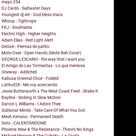
mayo
254
DJ Cards - Saltwater Days
Youngest dj AK - God bless mara
Whoop - Tightrope
FKJ - Soulmates
Electric High - Higher Heights
Adam Elias - Red Light Alert
DeGeA - Piernas de patito
Mote-Oxer - Open Hands (Mote Reh Cover)
GEORGE LESCANO - the way that i want you
El Amigo de Las Tormentas - Lo que mereces
Oneway - Addicted
Kabusa Oriental Choir - Folded
Latitud28 - Me voy acercando
Jesse Butterworth x The West Coast Feed - Shake It
Bayline - Sinking In Slow Motion
Darron L Williams - I Adore Thee
Sublunar Minds - Take Care Of What You Got
Mesh Kimono - Permanent Death
Soto - CALENTÁNDOME
Phoenix Wise & The Resistance - There's No Kings
Michael Morrow & The Culprits - La Cruda