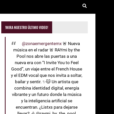
!MIRA NUESTRO ÚLTIMO VIDEO!
@zonaemergentemx
🚨 Nueva
música en el radar 🚨 RAYmi by the
Pool nos abre las puertas a una
nueva era con “I Invite You to Feel
Good”, un viaje entre el French House
y el EDM vocal que nos invita a soltar,
bailar y sentir. ✨🐱 Un artista que
combina identidad digital, energía
vibrante y un futuro donde la música
y la inteligencia artificial se
encuentran. ¿Listxs para dejarse
llevar? 🎶 @raymi_by_the_pool