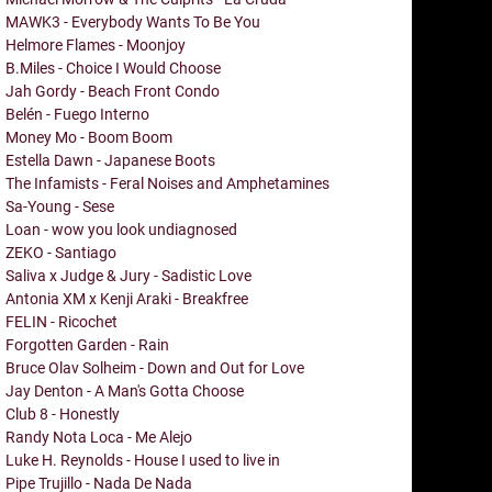
MAWK3 - Everybody Wants To Be You
Helmore Flames - Moonjoy
B.Miles - Choice I Would Choose
Jah Gordy - Beach Front Condo
Belén - Fuego Interno
Money Mo - Boom Boom
Estella Dawn - Japanese Boots
The Infamists - Feral Noises and Amphetamines
Sa-Young - Sese
Loan - wow you look undiagnosed
ZEKO - Santiago
Saliva x Judge & Jury - Sadistic Love
Antonia XM x Kenji Araki - Breakfree
FELIN - Ricochet
Forgotten Garden - Rain
Bruce Olav Solheim - Down and Out for Love
Jay Denton - A Man's Gotta Choose
Club 8 - Honestly
Randy Nota Loca - Me Alejo
Luke H. Reynolds - House I used to live in
Pipe Trujillo - Nada De Nada