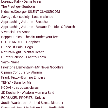
Lorenzo Falik - Dame tu ser
The Prestige - Sunborn
KidcalledGeorge - SILENT CLASSROOM
Savage rizz society - Lost in silence
Approaching Autumn - Breathe
Approaching Autumn - Beware The Ides Of March
Vivencial - En-Amor
Beppe Cunico - The dirt under your feet
STOCKANOTTI - Happinez
Ounce Of Pain - Pogs
Natural Right - Mental Health
Hunter Benson - Last to Know
Sayò - Smile
Firestone Elementary - My Never Goodbye
Ciprian Conduraru - Alarma
Frank Terzo - Burning Embers
TEHYA - Burn for Me
KCOAI - Las cosas claras
JD Kucharik - Wisdom Momma Said
FORSAKEN PROFITS - Knives
Justin Wardrobe - Untitled Stress Disorder
Reverend Jon - My Setting Sun - Radio Edit