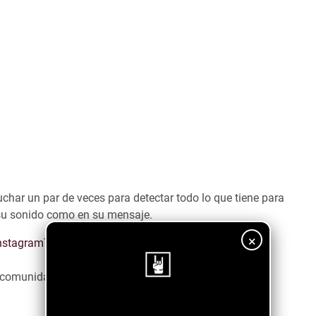
har un par de veces para detectar todo lo que tiene para
 su sonido como en su mensaje.
×
nstagram
Tiktok
Spotify
a comunidad emergente ↓↓↓↓
¡Sigue nuestro blog!