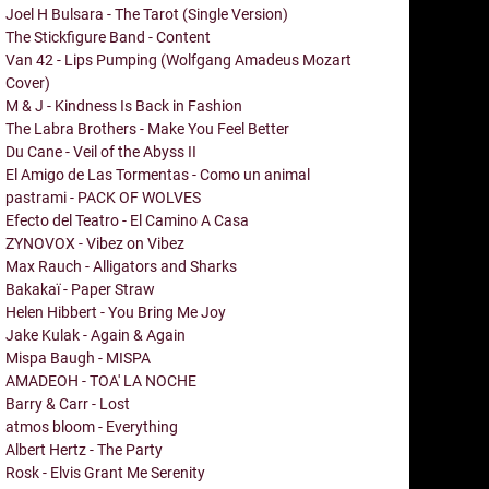
Joel H Bulsara - The Tarot (Single Version)
The Stickfigure Band - Content
Van 42 - Lips Pumping (Wolfgang Amadeus Mozart
Cover)
M & J - Kindness Is Back in Fashion
The Labra Brothers - Make You Feel Better
Du Cane - Veil of the Abyss II
El Amigo de Las Tormentas - Como un animal
pastrami - PACK OF WOLVES
Efecto del Teatro - El Camino A Casa
ZYNOVOX - Vibez on Vibez
Max Rauch - Alligators and Sharks
Bakakaï - Paper Straw
Helen Hibbert - You Bring Me Joy
Jake Kulak - Again & Again
Mispa Baugh - MISPA
AMADEOH - TOA' LA NOCHE
Barry & Carr - Lost
atmos bloom - Everything
Albert Hertz - The Party
Rosk - Elvis Grant Me Serenity