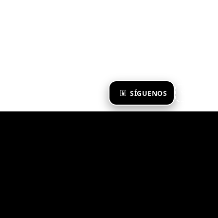
×
SÍGUENOS
Ya te sigo
Zona Emergente 2023
© ZONA EMERGENTE
TODOS LOS DERECHOS RESERVADOS