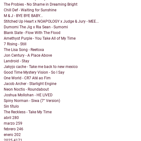
The Probies - No Shame in Dreaming Bright
Chill Def - Waiting for Sunshine
M & J - BYE BYE BABY...
Stitched Up Heart x NOAPOLOGY x Judge & Jury - MEE...
Dumomi The Jig x Ria Sean - Sumomi
Blank Slate - Flow With The Flood
Amethyst Purple - You Take All of My Time
7 Rising - Still
The Lisa Song - Reetoxa
Jon Century - A Place Above
Landroid - Stay
Jakyjo cache - Take me back to new mexico
Good Time Mystery Vision - So I Say
One World - CR7 Até ao Fim
Jacob Archer - Starlight Engine
Neon Noctis - Roundabout
Joshua Mollohan - HE LIVED
Spiny Norman - Siwa (7" Version)
Sin título
The Reckless - Take My Time
abril
280
marzo
259
febrero
246
enero
202
2025
4171