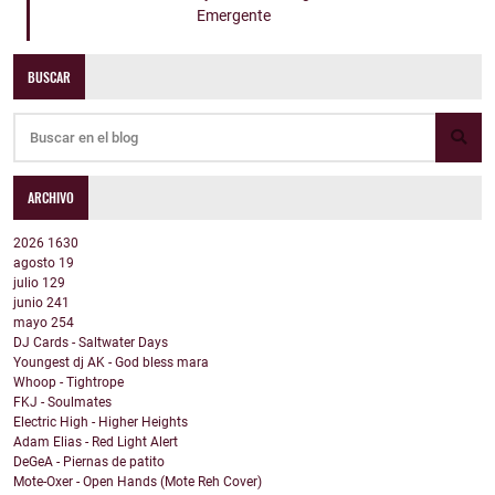
Emergente
BUSCAR
ARCHIVO
2026
1630
agosto
19
julio
129
junio
241
mayo
254
DJ Cards - Saltwater Days
Youngest dj AK - God bless mara
Whoop - Tightrope
FKJ - Soulmates
Electric High - Higher Heights
Adam Elias - Red Light Alert
DeGeA - Piernas de patito
Mote-Oxer - Open Hands (Mote Reh Cover)