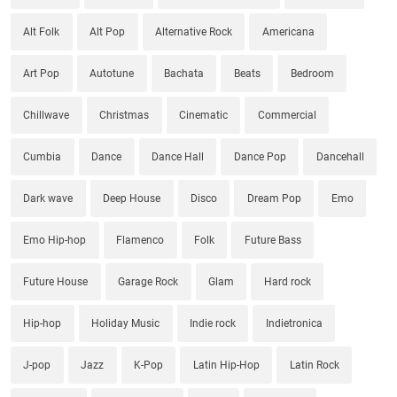
Alt Folk
Alt Pop
Alternative Rock
Americana
Art Pop
Autotune
Bachata
Beats
Bedroom
Chillwave
Christmas
Cinematic
Commercial
Cumbia
Dance
Dance Hall
Dance Pop
Dancehall
Dark wave
Deep House
Disco
Dream Pop
Emo
Emo Hip-hop
Flamenco
Folk
Future Bass
Future House
Garage Rock
Glam
Hard rock
Hip-hop
Holiday Music
Indie rock
Indietronica
J-pop
Jazz
K-Pop
Latin Hip-Hop
Latin Rock