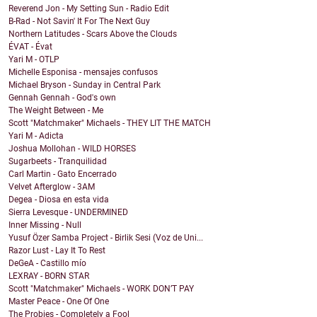
Reverend Jon - My Setting Sun - Radio Edit
B-Rad - Not Savin' It For The Next Guy
Northern Latitudes - Scars Above the Clouds
ÉVAT - Évat
Yari M - OTLP
Michelle Esponisa - mensajes confusos
Michael Bryson - Sunday in Central Park
Gennah Gennah - God's own
The Weight Between - Me
Scott "Matchmaker" Michaels - THEY LIT THE MATCH
Yari M - Adicta
Joshua Mollohan - WILD HORSES
Sugarbeets - Tranquilidad
Carl Martin - Gato Encerrado
Velvet Afterglow - 3AM
Degea - Diosa en esta vida
Sierra Levesque - UNDERMINED
Inner Missing - Null
Yusuf Özer Samba Project - Birlik Sesi (Voz de Uni...
Razor Lust - Lay It To Rest
DeGeA - Castillo mío
LEXRAY - BORN STAR
Scott "Matchmaker" Michaels - WORK DON’T PAY
Master Peace - One Of One
The Probies - Completely a Fool