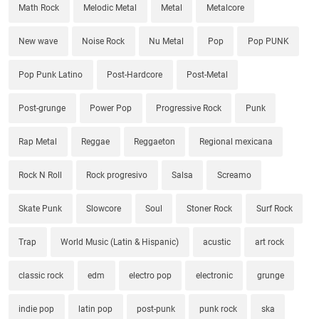
Math Rock
Melodic Metal
Metal
Metalcore
New wave
Noise Rock
Nu Metal
Pop
Pop PUNK
Pop Punk Latino
Post-Hardcore
Post-Metal
Post-grunge
Power Pop
Progressive Rock
Punk
Rap Metal
Reggae
Reggaeton
Regional mexicana
Rock N Roll
Rock progresivo
Salsa
Screamo
Skate Punk
Slowcore
Soul
Stoner Rock
Surf Rock
Trap
World Music (Latin & Hispanic)
acustic
art rock
classic rock
edm
electro pop
electronic
grunge
indie pop
latin pop
post-punk
punk rock
ska