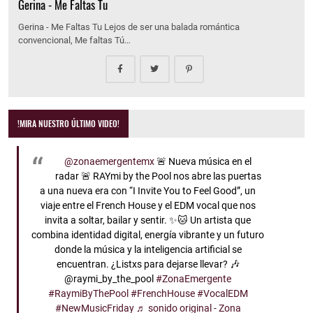
Gerina - Me Faltas Tu
Gerina - Me Faltas Tu Lejos de ser una balada romántica
convencional, Me faltas Tú…
!MIRA NUESTRO ÚLTIMO VIDEO!
@zonaemergentemx
🚨 Nueva música en el
radar 🚨 RAYmi by the Pool nos abre las puertas
a una nueva era con “I Invite You to Feel Good”, un
viaje entre el French House y el EDM vocal que nos
invita a soltar, bailar y sentir. ✨🐱 Un artista que
combina identidad digital, energía vibrante y un futuro
donde la música y la inteligencia artificial se
encuentran. ¿Listxs para dejarse llevar? 🎶
@raymi_by_the_pool
#ZonaEmergente
#RaymiByThePool
#FrenchHouse
#VocalEDM
#NewMusicFriday
♬ sonido original - Zona