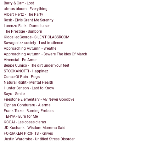
Barry & Carr - Lost
atmos bloom - Everything
Albert Hertz - The Party
Rosk - Elvis Grant Me Serenity
Lorenzo Falik - Dame tu ser
The Prestige - Sunborn
KidcalledGeorge - SILENT CLASSROOM
Savage rizz society - Lost in silence
Approaching Autumn - Breathe
Approaching Autumn - Beware The Ides Of March
Vivencial - En-Amor
Beppe Cunico - The dirt under your feet
STOCKANOTTI - Happinez
Ounce Of Pain - Pogs
Natural Right - Mental Health
Hunter Benson - Last to Know
Sayò - Smile
Firestone Elementary - My Never Goodbye
Ciprian Conduraru - Alarma
Frank Terzo - Burning Embers
TEHYA - Burn for Me
KCOAI - Las cosas claras
JD Kucharik - Wisdom Momma Said
FORSAKEN PROFITS - Knives
Justin Wardrobe - Untitled Stress Disorder