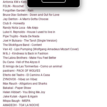
Antonia XM x Kenji Araki - Breakfree
FELIN - Ricochet
Forgotten Garden - Rain
Bruce Olav Solheim - Down and Out for Love
Jay Denton - A Man's Gotta Choose
Club 8 - Honestly
Randy Nota Loca - Me Alejo
Luke H. Reynolds - House I used to live in
Pipe Trujillo - Nada De Nada
Joel H Bulsara - The Tarot (Single Version)
The Stickfigure Band - Content
Van 42 - Lips Pumping (Wolfgang Amadeus Mozart Cover)
M & J - Kindness Is Back in Fashion
The Labra Brothers - Make You Feel Better
Du Cane - Veil of the Abyss II
El Amigo de Las Tormentas - Como un animal
pastrami - PACK OF WOLVES
Efecto del Teatro - El Camino A Casa
ZYNOVOX - Vibez on Vibez
Max Rauch - Alligators and Sharks
Bakakaï - Paper Straw
Helen Hibbert - You Bring Me Joy
Jake Kulak - Again & Again
Mispa Baugh - MISPA
AMADEOH - TOA' LA NOCHE