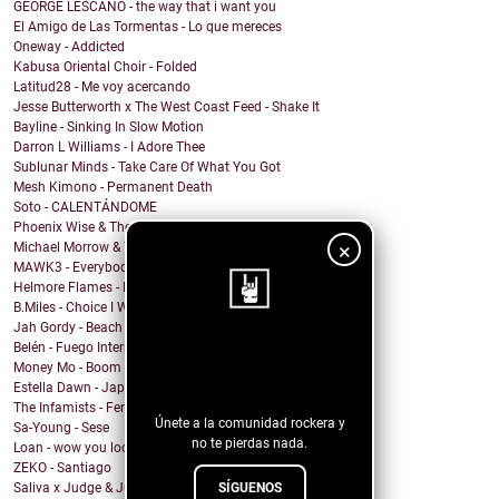
GEORGE LESCANO - the way that i want you
El Amigo de Las Tormentas - Lo que mereces
Oneway - Addicted
Kabusa Oriental Choir - Folded
Latitud28 - Me voy acercando
Jesse Butterworth x The West Coast Feed - Shake It
Bayline - Sinking In Slow Motion
Darron L Williams - I Adore Thee
Sublunar Minds - Take Care Of What You Got
Mesh Kimono - Permanent Death
Soto - CALENTÁNDOME
Phoenix Wise & The Resistance - There's No Kings
×
Michael Morrow & The Culprits - La Cruda
MAWK3 - Everybody Wants To Be You
Helmore Flames - Moonjoy
B.Miles - Choice I Would Choose
Jah Gordy - Beach Front Condo
Belén - Fuego Interno
¡Sigue nuestro
Money Mo - Boom Boom
blog!
Estella Dawn - Japanese Boots
The Infamists - Feral Noises and Amphetamines
Únete a la comunidad rockera y
Sa-Young - Sese
no te pierdas nada.
Loan - wow you look undiagnosed
ZEKO - Santiago
SÍGUENOS
Saliva x Judge & Jury - Sadistic Love