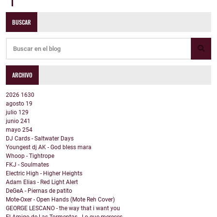
BUSCAR
ARCHIVO
2026
1630
agosto
19
julio
129
junio
241
mayo
254
DJ Cards - Saltwater Days
Youngest dj AK - God bless mara
Whoop - Tightrope
FKJ - Soulmates
Electric High - Higher Heights
Adam Elias - Red Light Alert
DeGeA - Piernas de patito
Mote-Oxer - Open Hands (Mote Reh Cover)
GEORGE LESCANO - the way that i want you