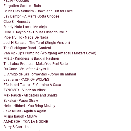
FELIN - Ricochet
Forgotten Garden - Rain
Bruce Olav Solheim - Down and Out for Love
Jay Denton - A Man's Gotta Choose
Club 8 - Honestly
Randy Nota Loca - Me Alejo
Luke H. Reynolds - House I used to live in
Pipe Trujillo - Nada De Nada
Joel H Bulsara - The Tarot (Single Version)
The Stickfigure Band - Content
Van 42 - Lips Pumping (Wolfgang Amadeus Mozart Cover)
M & J - Kindness Is Back in Fashion
The Labra Brothers - Make You Feel Better
Du Cane - Veil of the Abyss II
El Amigo de Las Tormentas - Como un animal
pastrami - PACK OF WOLVES
Efecto del Teatro - El Camino A Casa
ZYNOVOX - Vibez on Vibez
Max Rauch - Alligators and Sharks
Bakakaï - Paper Straw
Helen Hibbert - You Bring Me Joy
Jake Kulak - Again & Again
Mispa Baugh - MISPA
AMADEOH - TOA' LA NOCHE
Barry & Carr - Lost