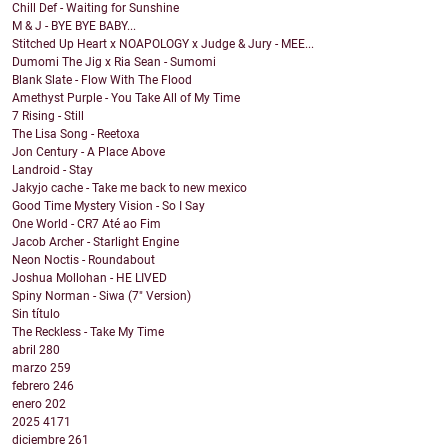
Chill Def - Waiting for Sunshine
M & J - BYE BYE BABY...
Stitched Up Heart x NOAPOLOGY x Judge & Jury - MEE...
Dumomi The Jig x Ria Sean - Sumomi
Blank Slate - Flow With The Flood
Amethyst Purple - You Take All of My Time
7 Rising - Still
The Lisa Song - Reetoxa
Jon Century - A Place Above
Landroid - Stay
Jakyjo cache - Take me back to new mexico
Good Time Mystery Vision - So I Say
One World - CR7 Até ao Fim
Jacob Archer - Starlight Engine
Neon Noctis - Roundabout
Joshua Mollohan - HE LIVED
Spiny Norman - Siwa (7" Version)
Sin título
The Reckless - Take My Time
abril
280
marzo
259
febrero
246
enero
202
2025
4171
diciembre
261