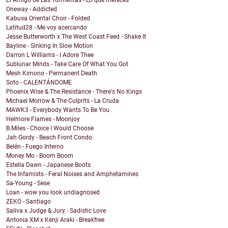
El Amigo de Las Tormentas - Lo que mereces
Oneway - Addicted
Kabusa Oriental Choir - Folded
Latitud28 - Me voy acercando
Jesse Butterworth x The West Coast Feed - Shake It
Bayline - Sinking In Slow Motion
Darron L Williams - I Adore Thee
Sublunar Minds - Take Care Of What You Got
Mesh Kimono - Permanent Death
Soto - CALENTÁNDOME
Phoenix Wise & The Resistance - There's No Kings
Michael Morrow & The Culprits - La Cruda
MAWK3 - Everybody Wants To Be You
Helmore Flames - Moonjoy
B.Miles - Choice I Would Choose
Jah Gordy - Beach Front Condo
Belén - Fuego Interno
Money Mo - Boom Boom
Estella Dawn - Japanese Boots
The Infamists - Feral Noises and Amphetamines
Sa-Young - Sese
Loan - wow you look undiagnosed
ZEKO - Santiago
Saliva x Judge & Jury - Sadistic Love
Antonia XM x Kenji Araki - Breakfree