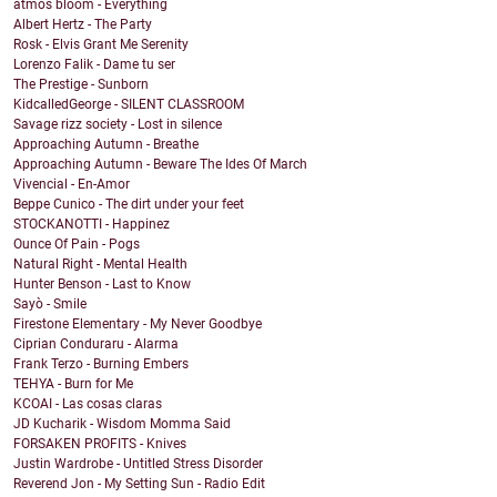
atmos bloom - Everything
Albert Hertz - The Party
Rosk - Elvis Grant Me Serenity
Lorenzo Falik - Dame tu ser
The Prestige - Sunborn
KidcalledGeorge - SILENT CLASSROOM
Savage rizz society - Lost in silence
Approaching Autumn - Breathe
Approaching Autumn - Beware The Ides Of March
Vivencial - En-Amor
Beppe Cunico - The dirt under your feet
STOCKANOTTI - Happinez
Ounce Of Pain - Pogs
Natural Right - Mental Health
Hunter Benson - Last to Know
Sayò - Smile
Firestone Elementary - My Never Goodbye
Ciprian Conduraru - Alarma
Frank Terzo - Burning Embers
TEHYA - Burn for Me
KCOAI - Las cosas claras
JD Kucharik - Wisdom Momma Said
FORSAKEN PROFITS - Knives
Justin Wardrobe - Untitled Stress Disorder
Reverend Jon - My Setting Sun - Radio Edit