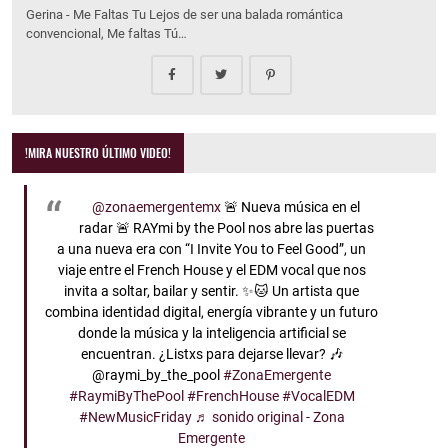
Gerina - Me Faltas Tu Lejos de ser una balada romántica
convencional, Me faltas Tú…
!MIRA NUESTRO ÚLTIMO VIDEO!
@zonaemergentemx
🚨 Nueva música en el
radar 🚨 RAYmi by the Pool nos abre las puertas
a una nueva era con “I Invite You to Feel Good”, un
viaje entre el French House y el EDM vocal que nos
invita a soltar, bailar y sentir. ✨🐱 Un artista que
combina identidad digital, energía vibrante y un futuro
donde la música y la inteligencia artificial se
encuentran. ¿Listxs para dejarse llevar? 🎶
@raymi_by_the_pool
#ZonaEmergente
#RaymiByThePool
#FrenchHouse
#VocalEDM
#NewMusicFriday
♬ sonido original - Zona
Emergente