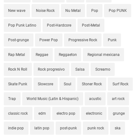
New wave
Noise Rock
Nu Metal
Pop
Pop PUNK
Pop Punk Latino
Post-Hardcore
Post-Metal
Post-grunge
Power Pop
Progressive Rock
Punk
Rap Metal
Reggae
Reggaeton
Regional mexicana
Rock N Roll
Rock progresivo
Salsa
Screamo
Skate Punk
Slowcore
Soul
Stoner Rock
Surf Rock
Trap
World Music (Latin & Hispanic)
acustic
art rock
classic rock
edm
electro pop
electronic
grunge
indie pop
latin pop
post-punk
punk rock
ska