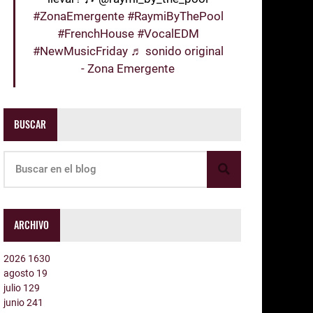
#ZonaEmergente
#RaymiByThePool
#FrenchHouse
#VocalEDM
#NewMusicFriday
♬ sonido original
- Zona Emergente
BUSCAR
ARCHIVO
2026
1630
agosto
19
julio
129
junio
241