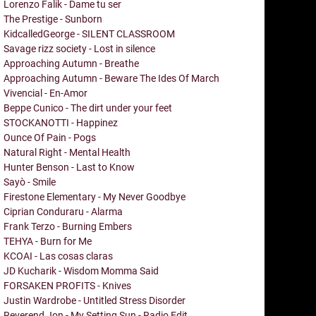
Lorenzo Falik - Dame tu ser
The Prestige - Sunborn
KidcalledGeorge - SILENT CLASSROOM
Savage rizz society - Lost in silence
Approaching Autumn - Breathe
Approaching Autumn - Beware The Ides Of March
Vivencial - En-Amor
Beppe Cunico - The dirt under your feet
STOCKANOTTI - Happinez
Ounce Of Pain - Pogs
Natural Right - Mental Health
Hunter Benson - Last to Know
Sayò - Smile
Firestone Elementary - My Never Goodbye
Ciprian Conduraru - Alarma
Frank Terzo - Burning Embers
TEHYA - Burn for Me
KCOAI - Las cosas claras
JD Kucharik - Wisdom Momma Said
FORSAKEN PROFITS - Knives
Justin Wardrobe - Untitled Stress Disorder
Reverend Jon - My Setting Sun - Radio Edit