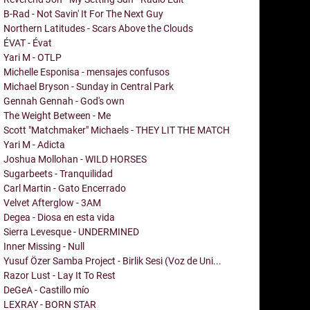
B-Rad - Not Savin' It For The Next Guy
Northern Latitudes - Scars Above the Clouds
ÉVAT - Évat
Yari M - OTLP
Michelle Esponisa - mensajes confusos
Michael Bryson - Sunday in Central Park
Gennah Gennah - God's own
The Weight Between - Me
Scott "Matchmaker" Michaels - THEY LIT THE MATCH
Yari M - Adicta
Joshua Mollohan - WILD HORSES
Sugarbeets - Tranquilidad
Carl Martin - Gato Encerrado
Velvet Afterglow - 3AM
Degea - Diosa en esta vida
Sierra Levesque - UNDERMINED
Inner Missing - Null
Yusuf Özer Samba Project - Birlik Sesi (Voz de Uni...
Razor Lust - Lay It To Rest
DeGeA - Castillo mío
LEXRAY - BORN STAR