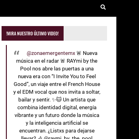
!MIRA NUESTRO ÚLTIMO VIDEO!
@zonaemergentemx
🚨 Nueva
música en el radar 🚨 RAYmi by the
Pool nos abre las puertas a una
nueva era con “I Invite You to Feel
Good”, un viaje entre el French House
y el EDM vocal que nos invita a soltar,
bailar y sentir. ✨🐱 Un artista que
combina identidad digital, energía
vibrante y un futuro donde la música
y la inteligencia artificial se
encuentran. ¿Listxs para dejarse
llevar? 🎶 @raymi_by_the_pool