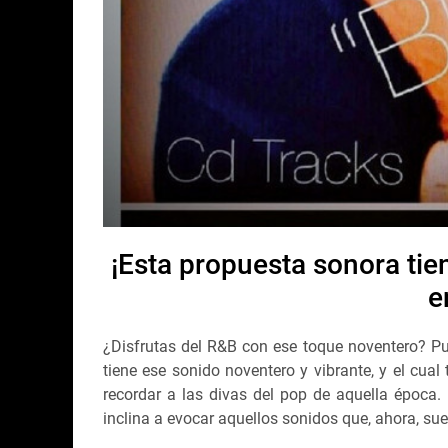
¡Esta propuesta sonora tie
e
¿Disfrutas del R&B con ese toque noventero? Pu
tiene ese sonido noventero y vibrante, y el cua
recordar a las divas del pop de aquella época.
inclina a evocar aquellos sonidos que, ahora, su