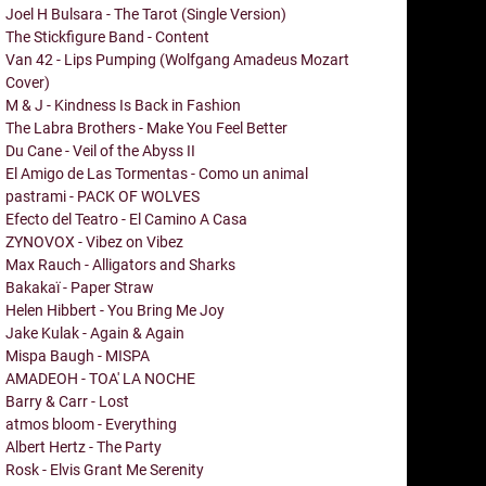
Joel H Bulsara - The Tarot (Single Version)
The Stickfigure Band - Content
Van 42 - Lips Pumping (Wolfgang Amadeus Mozart
Cover)
M & J - Kindness Is Back in Fashion
The Labra Brothers - Make You Feel Better
Du Cane - Veil of the Abyss II
El Amigo de Las Tormentas - Como un animal
pastrami - PACK OF WOLVES
Efecto del Teatro - El Camino A Casa
ZYNOVOX - Vibez on Vibez
Max Rauch - Alligators and Sharks
Bakakaï - Paper Straw
Helen Hibbert - You Bring Me Joy
Jake Kulak - Again & Again
Mispa Baugh - MISPA
AMADEOH - TOA' LA NOCHE
Barry & Carr - Lost
atmos bloom - Everything
Albert Hertz - The Party
Rosk - Elvis Grant Me Serenity