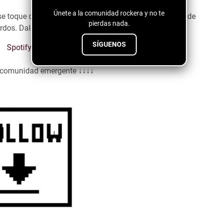
Únete a la comunidad rockera y no te
se toque de R&B, asi que escuchar la propuesta sonora de
pierdas nada.
rdos. Dale play y disfruta de su música.
SÍGUENOS
Spotify
a comunidad emergente ↓↓↓↓