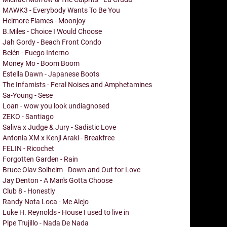
MAWK3 - Everybody Wants To Be You
Helmore Flames - Moonjoy
B.Miles - Choice I Would Choose
Jah Gordy - Beach Front Condo
Belén - Fuego Interno
Money Mo - Boom Boom
Estella Dawn - Japanese Boots
The Infamists - Feral Noises and Amphetamines
Sa-Young - Sese
Loan - wow you look undiagnosed
ZEKO - Santiago
Saliva x Judge & Jury - Sadistic Love
Antonia XM x Kenji Araki - Breakfree
FELIN - Ricochet
Forgotten Garden - Rain
Bruce Olav Solheim - Down and Out for Love
Jay Denton - A Man's Gotta Choose
Club 8 - Honestly
Randy Nota Loca - Me Alejo
Luke H. Reynolds - House I used to live in
Pipe Trujillo - Nada De Nada