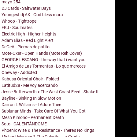
mayo
254
DJ Cards - Saltwater Days
Youngest dj AK - God bless mara
Whoop - Tightrope
FKJ - Soulmates
Electric High - Higher Heights
Adam Elias - Red Light Alert
DeGeA - Piernas de patito
Mote-Oxer - Open Hands (Mote Reh Cover)
GEORGE LESCANO - the way that i want you
El Amigo de Las Tormentas - Lo que mereces
Oneway - Addicted
Kabusa Oriental Choir - Folded
Latitud28 - Me voy acercando
Jesse Butterworth x The West Coast Feed - Shake It
Bayline - Sinking In Slow Motion
Darron L Williams - I Adore Thee
Sublunar Minds - Take Care Of What You Got
Mesh Kimono - Permanent Death
Soto - CALENTÁNDOME
Phoenix Wise & The Resistance - There's No Kings
Michael Morrow & The Culprits - La Cruda