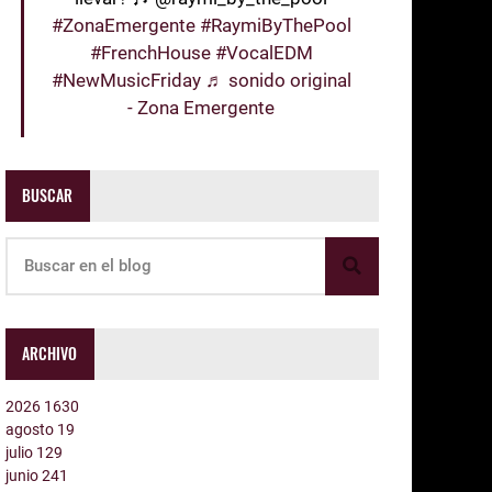
#ZonaEmergente
#RaymiByThePool
#FrenchHouse
#VocalEDM
#NewMusicFriday
♬ sonido original
- Zona Emergente
BUSCAR
ARCHIVO
2026
1630
agosto
19
julio
129
junio
241