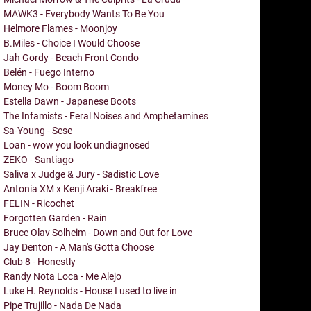
MAWK3 - Everybody Wants To Be You
Helmore Flames - Moonjoy
B.Miles - Choice I Would Choose
Jah Gordy - Beach Front Condo
Belén - Fuego Interno
Money Mo - Boom Boom
Estella Dawn - Japanese Boots
The Infamists - Feral Noises and Amphetamines
Sa-Young - Sese
Loan - wow you look undiagnosed
ZEKO - Santiago
Saliva x Judge & Jury - Sadistic Love
Antonia XM x Kenji Araki - Breakfree
FELIN - Ricochet
Forgotten Garden - Rain
Bruce Olav Solheim - Down and Out for Love
Jay Denton - A Man's Gotta Choose
Club 8 - Honestly
Randy Nota Loca - Me Alejo
Luke H. Reynolds - House I used to live in
Pipe Trujillo - Nada De Nada