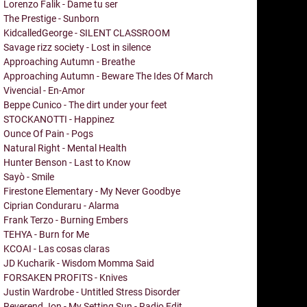
Lorenzo Falik - Dame tu ser
The Prestige - Sunborn
KidcalledGeorge - SILENT CLASSROOM
Savage rizz society - Lost in silence
Approaching Autumn - Breathe
Approaching Autumn - Beware The Ides Of March
Vivencial - En-Amor
Beppe Cunico - The dirt under your feet
STOCKANOTTI - Happinez
Ounce Of Pain - Pogs
Natural Right - Mental Health
Hunter Benson - Last to Know
Sayò - Smile
Firestone Elementary - My Never Goodbye
Ciprian Conduraru - Alarma
Frank Terzo - Burning Embers
TEHYA - Burn for Me
KCOAI - Las cosas claras
JD Kucharik - Wisdom Momma Said
FORSAKEN PROFITS - Knives
Justin Wardrobe - Untitled Stress Disorder
Reverend Jon - My Setting Sun - Radio Edit