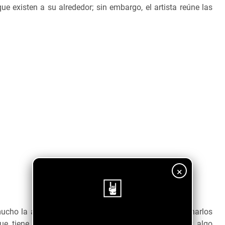
ue existen a su alrededor; sin embargo, el artista reúne las
×
ucho la atención, aunque no acostumbraba a escucharlos
¡Sigue nuestro blog!
que tiene. Sale de lo ordinario y lo normal para ser algo