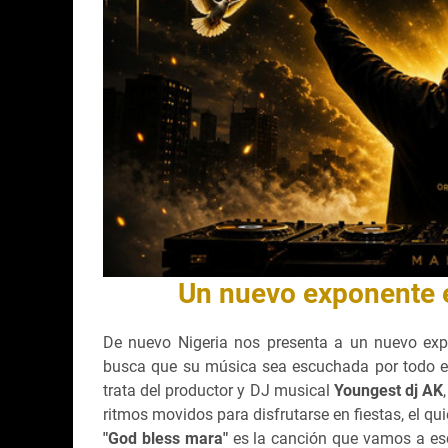
Un nuevo exponente e
De nuevo Nigeria nos presenta a un nuevo expo
busca que su música sea escuchada por todo e
trata del productor y DJ musical
Youngest dj AK
ritmos movidos para disfrutarse en fiestas, el qu
"God bless mara"
es la canción que vamos a esc