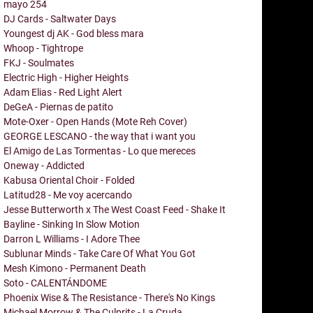
mayo
254
DJ Cards - Saltwater Days
Youngest dj AK - God bless mara
Whoop - Tightrope
FKJ - Soulmates
Electric High - Higher Heights
Adam Elias - Red Light Alert
DeGeA - Piernas de patito
Mote-Oxer - Open Hands (Mote Reh Cover)
GEORGE LESCANO - the way that i want you
El Amigo de Las Tormentas - Lo que mereces
Oneway - Addicted
Kabusa Oriental Choir - Folded
Latitud28 - Me voy acercando
Jesse Butterworth x The West Coast Feed - Shake It
Bayline - Sinking In Slow Motion
Darron L Williams - I Adore Thee
Sublunar Minds - Take Care Of What You Got
Mesh Kimono - Permanent Death
Soto - CALENTÁNDOME
Phoenix Wise & The Resistance - There's No Kings
Michael Morrow & The Culprits - La Cruda