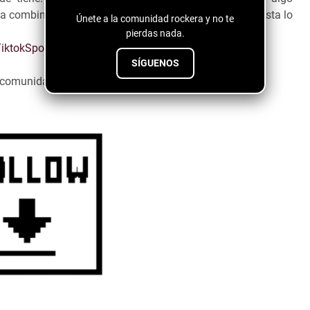
 combinación entre ambos puede ser extraño y el artista lo
Únete a la comunidad rockera y no te
pierdas nada.
iktok
Spotify
SÍGUENOS
a comunidad emergente ↓↓↓↓