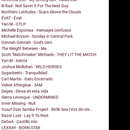
B-Rad - Not Savin' It For The Next Guy
Northern Latitudes - Scars Above the Clouds
ÉVAT - Évat
Yari M - OTLP
Michelle Esponisa - mensajes confusos
Michael Bryson - Sunday in Central Park
Gennah Gennah - God's own
The Weight Between - Me
Scott "Matchmaker" Michaels - THEY LIT THE MATCH
Yari M - Adicta
Joshua Mollohan - WILD HORSES
Sugarbeets - Tranquilidad
Carl Martin - Gato Encerrado
Velvet Afterglow - 3AM
Degea - Diosa en esta vida
Sierra Levesque - UNDERMINED
Inner Missing - Null
Yusuf Özer Samba Project - Birlik Sesi (Voz de Uni...
Razor Lust - Lay It To Rest
DeGeA - Castillo mío
LEXRAY - BORN STAR