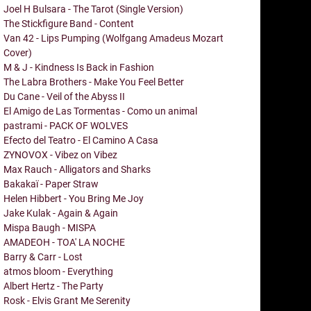
Joel H Bulsara - The Tarot (Single Version)
The Stickfigure Band - Content
Van 42 - Lips Pumping (Wolfgang Amadeus Mozart
Cover)
M & J - Kindness Is Back in Fashion
The Labra Brothers - Make You Feel Better
Du Cane - Veil of the Abyss II
El Amigo de Las Tormentas - Como un animal
pastrami - PACK OF WOLVES
Efecto del Teatro - El Camino A Casa
ZYNOVOX - Vibez on Vibez
Max Rauch - Alligators and Sharks
Bakakaï - Paper Straw
Helen Hibbert - You Bring Me Joy
Jake Kulak - Again & Again
Mispa Baugh - MISPA
AMADEOH - TOA' LA NOCHE
Barry & Carr - Lost
atmos bloom - Everything
Albert Hertz - The Party
Rosk - Elvis Grant Me Serenity