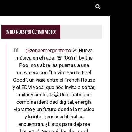
!MIRA NUESTRO ÚLTIMO VIDEO!
@zonaemergentemx
🚨 Nueva
música en el radar 🚨 RAYmi by the
Pool nos abre las puertas a una
nueva era con “I Invite You to Feel
Good”, un viaje entre el French House
y el EDM vocal que nos invita a soltar,
bailar y sentir. ✨🐱 Un artista que
combina identidad digital, energía
vibrante y un futuro donde la música
y la inteligencia artificial se
encuentran. ¿Listxs para dejarse
llevar? 🎶 @raymi_by_the_pool