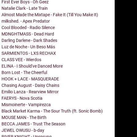
First Ever Boys - Oh Geez
Natalie Clark - Late Train
Almost Made the Mixtape - Fake It (Till You Make It)
milkshed. - Apex Predator
Cool Blooded - Radio Silence
MDNGHTMASS - Dead Hard
Darling Darlene - Dark Shades
Luz de Noche - Un Beso Más
SARMIENTOS - LXS RECHAX
CLASS VEE - Wierdos
ELINA - I Should've Danced More
Born Lost - The Cheerful
HOOK + LACE - MASQUERADE
Chasing August - Daisy Chains
Emilio Lanza - Rearview Mirror
FAERYS - Nova Scotia
Mismoinerte - Vampirezca
Black Market Karma - The Sour Truth (ft. Sonic Bomb)
MOUSE MAN - The Birth
BECCA JAMES - Trust The Season
JEWEL OWUSU - b-day
RIVER KNIGHT - Unsprung