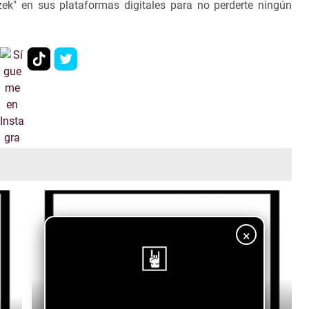
zek" en sus plataformas digitales para no perderte ningún
×
By Any Means x Gridiron - One Love (featuring
¡Sigue nuestro blog!