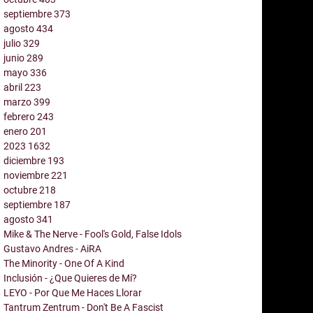
septiembre
373
agosto
434
julio
329
junio
289
mayo
336
abril
223
marzo
399
febrero
243
enero
201
2023
1632
diciembre
193
noviembre
221
octubre
218
septiembre
187
agosto
341
Mike & The Nerve - Fool's Gold, False Idols
Gustavo Andres - AiRA
The Minority - One Of A Kind
Inclusión - ¿Que Quieres de Mí?
LEYO - Por Que Me Haces Llorar
Tantrum Zentrum - Don't Be A Fascist