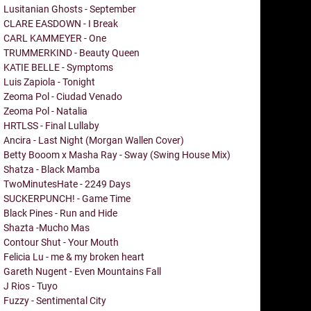
Lusitanian Ghosts - September
CLARE EASDOWN - I Break
CARL KAMMEYER - One
TRUMMERKIND - Beauty Queen
KATIE BELLE - Symptoms
Luis Zapiola - Tonight
Zeoma Pol - Ciudad Venado
Zeoma Pol - Natalia
HRTLSS - Final Lullaby
Ancira - Last Night (Morgan Wallen Cover)
Betty Booom x Masha Ray - Sway (Swing House Mix)
Shatza - Black Mamba
TwoMinutesHate - 2249 Days
SUCKERPUNCH! - Game Time
Black Pines - Run and Hide
Shazta -Mucho Mas
Contour Shut - Your Mouth
Felicia Lu - me & my broken heart
Gareth Nugent - Even Mountains Fall
J Rios - Tuyo
Fuzzy - Sentimental City