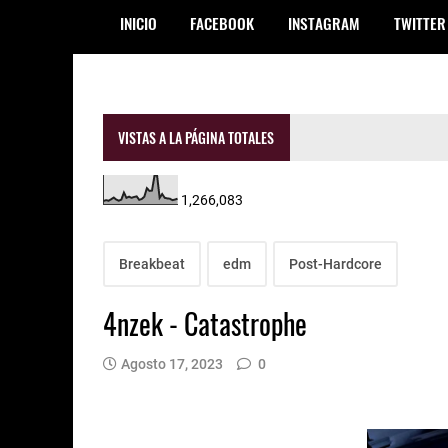
INICIO
FACEBOOK
INSTAGRAM
TWITTER
VISTAS A LA PÁGINA TOTALES
1,266,083
Breakbeat
edm
Post-Hardcore
4nzek - Catastrophe
Agosto 17, 2023
0