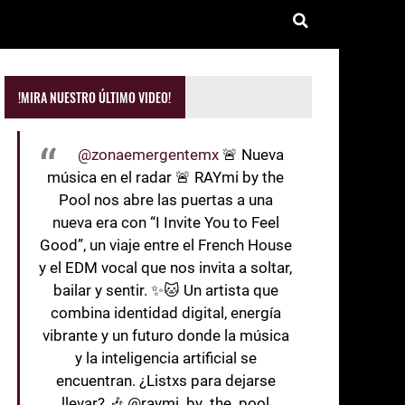
!MIRA NUESTRO ÚLTIMO VIDEO!
@zonaemergentemx
🚨 Nueva
música en el radar 🚨 RAYmi by the
Pool nos abre las puertas a una
nueva era con “I Invite You to Feel
Good”, un viaje entre el French House
y el EDM vocal que nos invita a soltar,
bailar y sentir. ✨🐱 Un artista que
combina identidad digital, energía
vibrante y un futuro donde la música
y la inteligencia artificial se
encuentran. ¿Listxs para dejarse
llevar? 🎶 @raymi_by_the_pool