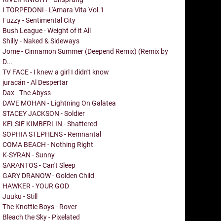
I TORPEDONI - L'Amara Vita Vol.1
Fuzzy - Sentimental City
Bush League - Weight of it All
Shilly - Naked & Sideways
Jome - Cinnamon Summer (Deepend Remix) (Remix by
D...
TV FACE - I knew a girl I didn't know
juracán - Al Despertar
Dax - The Abyss
DAVE MOHAN - Lightning On Galatea
STACEY JACKSON - Soldier
KELSIE KIMBERLIN - Shattered
SOPHIA STEPHENS - Remnantal
COMA BEACH - Nothing Right
K-SYRAN - Sunny
SARANTOS - Can't Sleep
GARY DRANOW - Golden Child
HAWKER - YOUR GOD
Juuku - Still
The Knottie Boys - Rover
Bleach the Sky - Pixelated