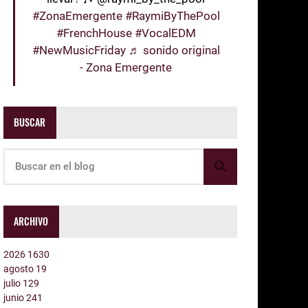
#ZonaEmergente
#RaymiByThePool
#FrenchHouse
#VocalEDM
#NewMusicFriday
♬ sonido original
- Zona Emergente
BUSCAR
ARCHIVO
2026
1630
agosto
19
julio
129
junio
241